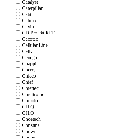
Catalyst
Caterpillar
Catit
Caturix
Cayin
CD Projekt RED
Cecotec
Cellular Line
Celly
Cenega
Chappi
Cherry
Chicco
Chief
Chieftec
Chieftronic
Chipolo
CHiQ
CHiQ
Choetech
Christina
Chuwi
Chuwi