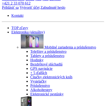
+421 2 33 070 612
Prihlásiť sa
Vytvoriť účet
Zabudnuté heslo
Kontakt
TOP zľavy
Elektronika
(aktuálny)
Mobilné zariadenia a príslušenstvo
Telefóny a príslušenstvo
Tablety a príslušenstvo
Hodinky
Bezdrôtové slúchadlá
GPS navigácie
+ 5 ďalších
Čítačky elektronických kníh
Vysielačky
Príslušenstvo
Alkoholtestery
Elektronické pestúnky