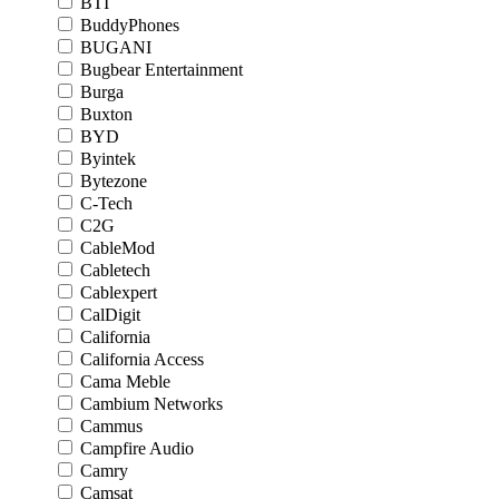
BTI
BuddyPhones
BUGANI
Bugbear Entertainment
Burga
Buxton
BYD
Byintek
Bytezone
C-Tech
C2G
CableMod
Cabletech
Cablexpert
CalDigit
California
California Access
Cama Meble
Cambium Networks
Cammus
Campfire Audio
Camry
Camsat