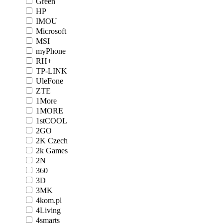
Green
HP
IMOU
Microsoft
MSI
myPhone
RH+
TP-LINK
UleFone
ZTE
1More
1MORE
1stCOOL
2GO
2K Czech
2k Games
2N
360
3D
3MK
4kom.pl
4Living
4smarts