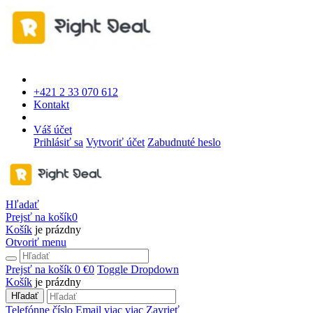
+421 2 33 070 612
Kontakt
Váš účet
Prihlásiť sa
Vytvoriť účet
Zabudnuté heslo
Hľadať
Prejsť na košík
0
Košík
je prázdny
Otvoriť menu
Prejsť na košík
0 €
0
Toggle Dropdown
Košík
je prázdny
Hľadať
Telefónne číslo
Email
viac
viac
Zavrieť