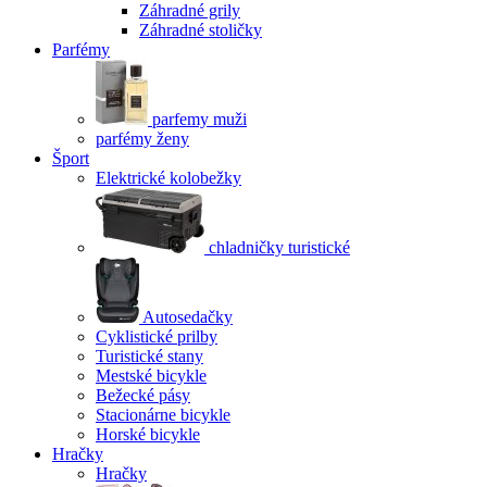
Záhradné grily
Záhradné stoličky
Parfémy
parfemy muži
parfémy ženy
Šport
Elektrické kolobežky
chladničky turistické
Autosedačky
Cyklistické prilby
Turistické stany
Mestské bicykle
Bežecké pásy
Stacionárne bicykle
Horské bicykle
Hračky
Hračky