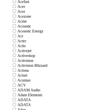
Acefast
Acer
Acer
Acezone
Acme
Acoustic
Acoustic Energy
Act
Actec
Actis
Activejet
Activeshop
Activision
Activision Blizzard
Actona
Actset
Acumax
ACV
ADAM Audio
Adam Elements
ADATA
ADATA
Adax