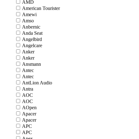
AMD
American Tourister
Amewi
Amso
Anbernic
Anda Seat
Angelbird
Angelcare
Anker
Anker
Ansmann
Antec
Antec
AntLion Audio
Antra
AOC
AOC
AOpen
Apacer
Apacer
APC
APC
Apex