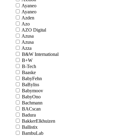
Ayaneo
Ayaneo
Azden
Azo
AZO Digital
Azusa
Azusa
Azza
B&W International
B+W
B-Tech
Baaske
BabyFehn
BaByliss
Babymoov
BabyOno
Bachmann
BACscan
Badura
BakkerElkhuizen
Ballistix
BambuLab