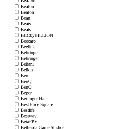
Bea-fon
Beafon
Beafon
Bean
Beats
Beats
BECbyBILLION
Beecaro
Beelink
Behringer
Behringer
Beliani
Belkin
Bemi
BenQ
BenQ
Beper
Berlinger Haus
Best Price Square
Bestlife
Bestway
BetaFPV
Bethesda Game Studios