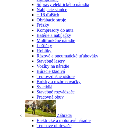
Súpravy elektrického náradia
Nabíjacie stanice
+ 16 ďalších
Obrábacie stroje
Frézky
Kompresory do auta
Batérie a nabíjačky
Multifunkčné náradie
Leštičky
Hoblíky
Rázové a pneumatické uťahováky
Stavebné lasery
Vozíky na náradie
Búracie kladivá
Teplovzdušné pištole
Brúsky a rozbrusovačky
Svietidlá
Stavebné rozvádzače
Pracovná obuv
Záhrada
Elektrické a motorové náradie
Terasové ohrievače