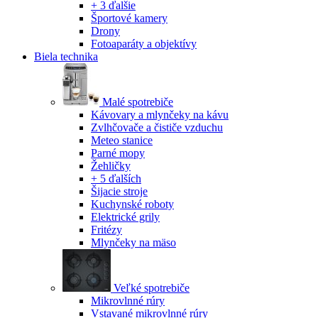
+ 3 ďalšie
Športové kamery
Drony
Fotoaparáty a objektívy
Biela technika
Malé spotrebiče
Kávovary a mlynčeky na kávu
Zvlhčovače a čističe vzduchu
Meteo stanice
Parné mopy
Žehličky
+ 5 ďalších
Šijacie stroje
Kuchynské roboty
Elektrické grily
Fritézy
Mlynčeky na mäso
Veľké spotrebiče
Mikrovlnné rúry
Vstavané mikrovlnné rúry