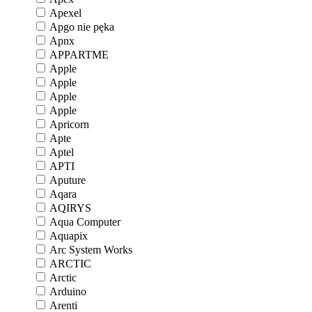
Apexel
Apgo nie pęka
Apnx
APPARTME
Apple
Apple
Apple
Apple
Apricorn
Apte
Aptel
APTI
Aputure
Aqara
AQIRYS
Aqua Computer
Aquapix
Arc System Works
ARCTIC
Arctic
Arduino
Arenti