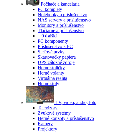
Počítače a kancelária
PC komplety
Notebooky a príslušenstvo
NAS servery a príslušenstvo
Monitory a príslušenstvo
Tlačiarne a príslušenstvo
+ 9 ďalších
PC komponenty
Príslušenstvo k PC
Sieťové prvky
Skartovačky papiera
UPS záložné zdroje
Herné stoličky
Herné volanty
Virtuálna realita
Herné stoly
TV, video, audio, foto
Televízory
Zvukové systémy
Herné konzoly a príslušenstvo
Kamery
Projektory