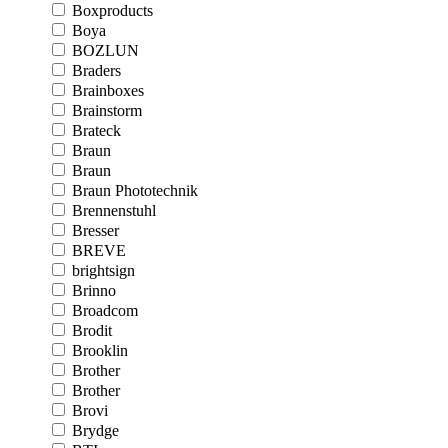
Boxproducts
Boya
BOZLUN
Braders
Brainboxes
Brainstorm
Brateck
Braun
Braun
Braun Phototechnik
Brennenstuhl
Bresser
BREVE
brightsign
Brinno
Broadcom
Brodit
Brooklin
Brother
Brother
Brovi
Brydge