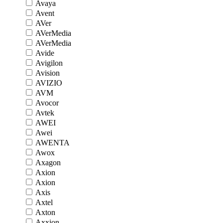
Avaya
Avent
AVer
AVerMedia
AVerMedia
Avide
Avigilon
Avision
AVIZIO
AVM
Avocor
Avtek
AWEI
Awei
AWENTA
Awox
Axagon
Axion
Axion
Axis
Axtel
Axton
Axxion