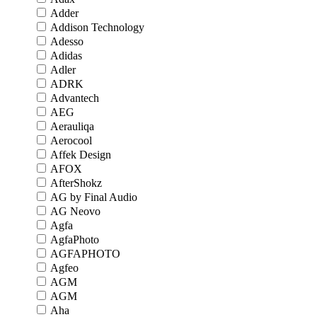
Adder
Addison Technology
Adesso
Adidas
Adler
ADRK
Advantech
AEG
Aerauliqa
Aerocool
Affek Design
AFOX
AfterShokz
AG by Final Audio
AG Neovo
Agfa
AgfaPhoto
AGFAPHOTO
Agfeo
AGM
AGM
Aha