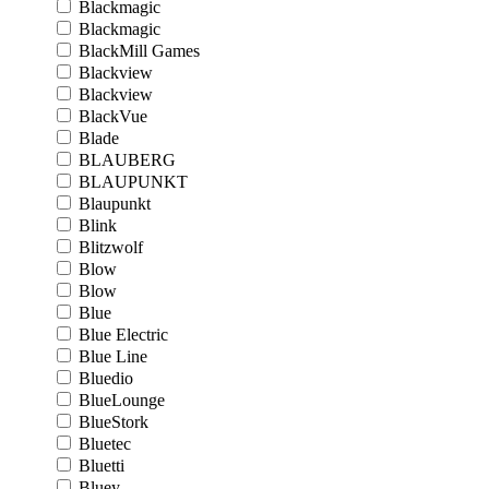
Blackmagic
Blackmagic
BlackMill Games
Blackview
Blackview
BlackVue
Blade
BLAUBERG
BLAUPUNKT
Blaupunkt
Blink
Blitzwolf
Blow
Blow
Blue
Blue Electric
Blue Line
Bluedio
BlueLounge
BlueStork
Bluetec
Bluetti
Bluey