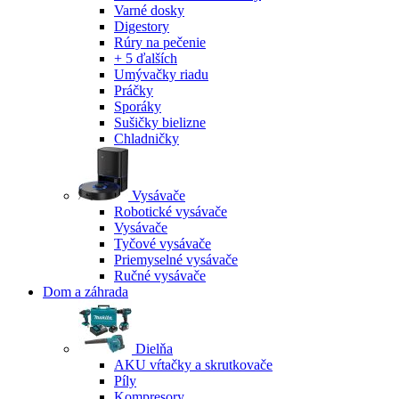
Varné dosky
Digestory
Rúry na pečenie
+ 5 ďalších
Umývačky riadu
Práčky
Sporáky
Sušičky bielizne
Chladničky
Vysávače
Robotické vysávače
Vysávače
Tyčové vysávače
Priemyselné vysávače
Ručné vysávače
Dom a záhrada
Dielňa
AKU vŕtačky a skrutkovače
Píly
Kompresory