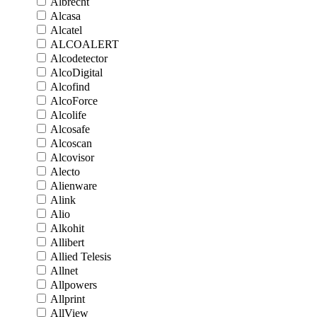
Albrecht
Alcasa
Alcatel
ALCOALERT
Alcodetector
AlcoDigital
Alcofind
AlcoForce
Alcolife
Alcosafe
Alcoscan
Alcovisor
Alecto
Alienware
Alink
Alio
Alkohit
Allibert
Allied Telesis
Allnet
Allpowers
Allprint
AllView