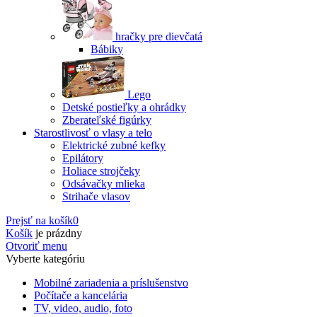
hračky pre dievčatá
Bábiky
Lego
Detské postieľky a ohrádky
Zberateľské figúrky
Starostlivosť o vlasy a telo
Elektrické zubné kefky
Epilátory
Holiace strojčeky
Odsávačky mlieka
Strihače vlasov
Prejsť na košík
0
Košík
je prázdny
Otvoriť menu
Vyberte kategóriu
Mobilné zariadenia a príslušenstvo
Počítače a kancelária
TV, video, audio, foto