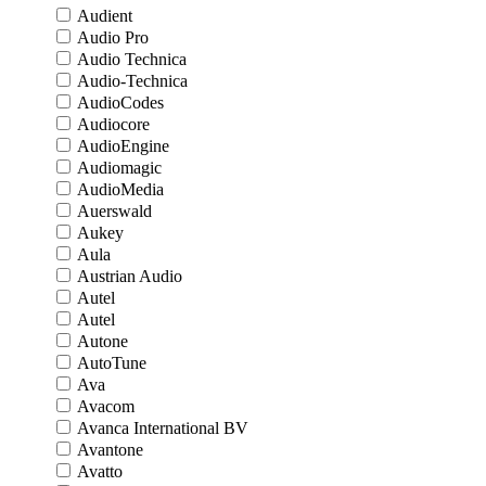
Audient
Audio Pro
Audio Technica
Audio-Technica
AudioCodes
Audiocore
AudioEngine
Audiomagic
AudioMedia
Auerswald
Aukey
Aula
Austrian Audio
Autel
Autel
Autone
AutoTune
Ava
Avacom
Avanca International BV
Avantone
Avatto