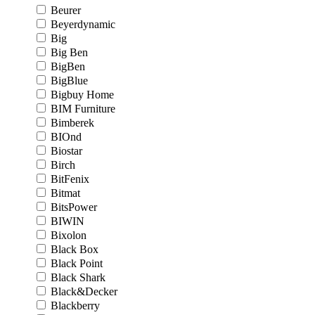
Beurer
Beyerdynamic
Big
Big Ben
BigBen
BigBlue
Bigbuy Home
BIM Furniture
Bimberek
BIOnd
Biostar
Birch
BitFenix
Bitmat
BitsPower
BIWIN
Bixolon
Black Box
Black Point
Black Shark
Black&Decker
Blackberry