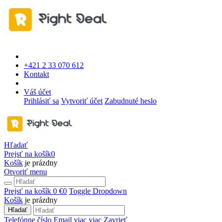
+421 2 33 070 612
Kontakt
Váš účet
Prihlásiť sa
Vytvoriť účet
Zabudnuté heslo
Hľadať
Prejsť na košík
0
Košík
je prázdny
Otvoriť menu
Prejsť na košík
0 €
0
Toggle Dropdown
Košík
je prázdny
Hľadať
Telefónne číslo
Email
viac
viac
Zavrieť