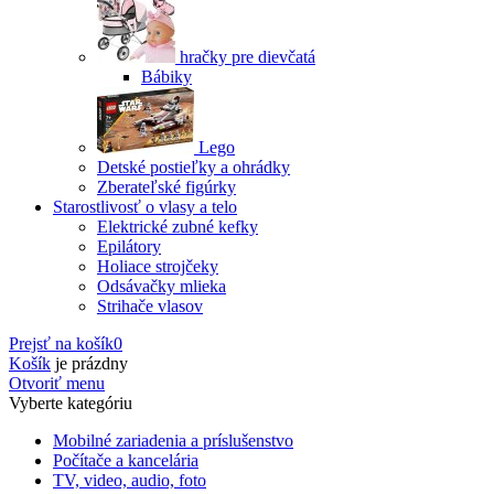
hračky pre dievčatá
Bábiky
Lego
Detské postieľky a ohrádky
Zberateľské figúrky
Starostlivosť o vlasy a telo
Elektrické zubné kefky
Epilátory
Holiace strojčeky
Odsávačky mlieka
Strihače vlasov
Prejsť na košík
0
Košík
je prázdny
Otvoriť menu
Vyberte kategóriu
Mobilné zariadenia a príslušenstvo
Počítače a kancelária
TV, video, audio, foto