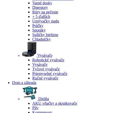
Varné dosky
Digestory
Rúry na pečenie
+ 5 ďalších
Umývačky riadu
Práčky
Sporáky
Sušičky bielizne
Chladničky
Vysávače
Robotické vysávače
Vysávače
Tyčové vysávače
Priemyselné vysávače
Ručné vysávače
Dom a záhrada
Dielňa
AKU vŕtačky a skrutkovače
Píly
Kompresory