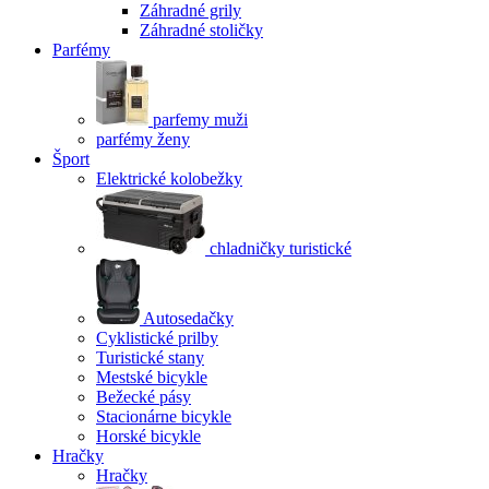
Záhradné grily
Záhradné stoličky
Parfémy
parfemy muži
parfémy ženy
Šport
Elektrické kolobežky
chladničky turistické
Autosedačky
Cyklistické prilby
Turistické stany
Mestské bicykle
Bežecké pásy
Stacionárne bicykle
Horské bicykle
Hračky
Hračky