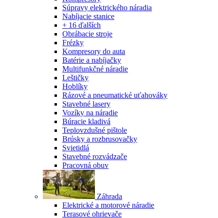
Súpravy elektrického náradia
Nabíjacie stanice
+ 16 ďalších
Obrábacie stroje
Frézky
Kompresory do auta
Batérie a nabíjačky
Multifunkčné náradie
Leštičky
Hoblíky
Rázové a pneumatické uťahováky
Stavebné lasery
Vozíky na náradie
Búracie kladivá
Teplovzdušné pištole
Brúsky a rozbrusovačky
Svietidlá
Stavebné rozvádzače
Pracovná obuv
Záhrada
Elektrické a motorové náradie
Terasové ohrievače