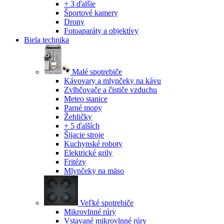
+ 3 ďalšie
Športové kamery
Drony
Fotoaparáty a objektívy
Biela technika
Malé spotrebiče
Kávovary a mlynčeky na kávu
Zvlhčovače a čističe vzduchu
Meteo stanice
Parné mopy
Žehličky
+ 5 ďalších
Šijacie stroje
Kuchynské roboty
Elektrické grily
Fritézy
Mlynčeky na mäso
Veľké spotrebiče
Mikrovlnné rúry
Vstavané mikrovlnné rúry