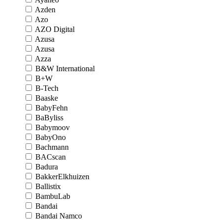
Azden
Azo
AZO Digital
Azusa
Azusa
Azza
B&W International
B+W
B-Tech
Baaske
BabyFehn
BaByliss
Babymoov
BabyOno
Bachmann
BACscan
Badura
BakkerElkhuizen
Ballistix
BambuLab
Bandai
Bandai Namco