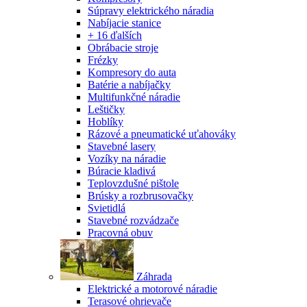
Súpravy elektrického náradia
Nabíjacie stanice
+ 16 ďalších
Obrábacie stroje
Frézky
Kompresory do auta
Batérie a nabíjačky
Multifunkčné náradie
Leštičky
Hoblíky
Rázové a pneumatické uťahováky
Stavebné lasery
Vozíky na náradie
Búracie kladivá
Teplovzdušné pištole
Brúsky a rozbrusovačky
Svietidlá
Stavebné rozvádzače
Pracovná obuv
Záhrada
Elektrické a motorové náradie
Terasové ohrievače