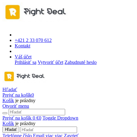
+421 2 33 070 612
Kontakt
Váš účet
Prihlásiť sa
Vytvoriť účet
Zabudnuté heslo
Hľadať
Prejsť na košík
0
Košík
je prázdny
Otvoriť menu
Prejsť na košík
0 €
0
Toggle Dropdown
Košík
je prázdny
Hľadať
Telefónne číslo
Email
viac
viac
Zavrieť