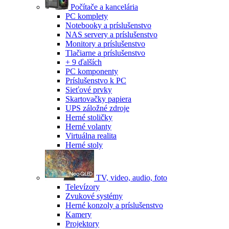
Počítače a kancelária
PC komplety
Notebooky a príslušenstvo
NAS servery a príslušenstvo
Monitory a príslušenstvo
Tlačiarne a príslušenstvo
+ 9 ďalších
PC komponenty
Príslušenstvo k PC
Sieťové prvky
Skartovačky papiera
UPS záložné zdroje
Herné stoličky
Herné volanty
Virtuálna realita
Herné stoly
TV, video, audio, foto
Televízory
Zvukové systémy
Herné konzoly a príslušenstvo
Kamery
Projektory