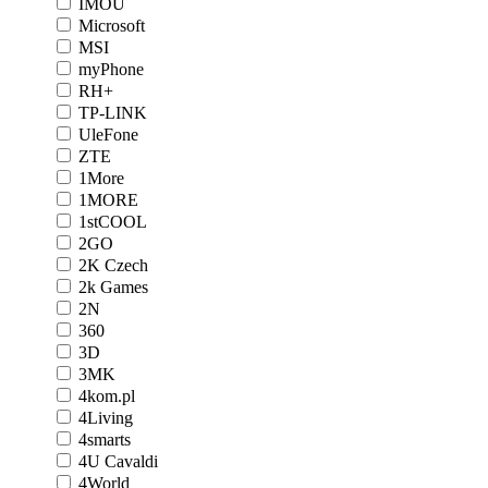
IMOU
Microsoft
MSI
myPhone
RH+
TP-LINK
UleFone
ZTE
1More
1MORE
1stCOOL
2GO
2K Czech
2k Games
2N
360
3D
3MK
4kom.pl
4Living
4smarts
4U Cavaldi
4World