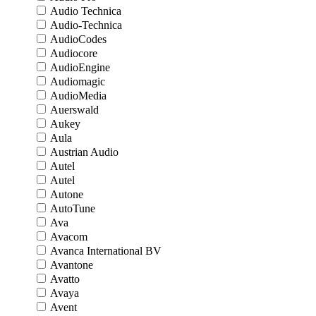
Audio Technica
Audio-Technica
AudioCodes
Audiocore
AudioEngine
Audiomagic
AudioMedia
Auerswald
Aukey
Aula
Austrian Audio
Autel
Autel
Autone
AutoTune
Ava
Avacom
Avanca International BV
Avantone
Avatto
Avaya
Avent