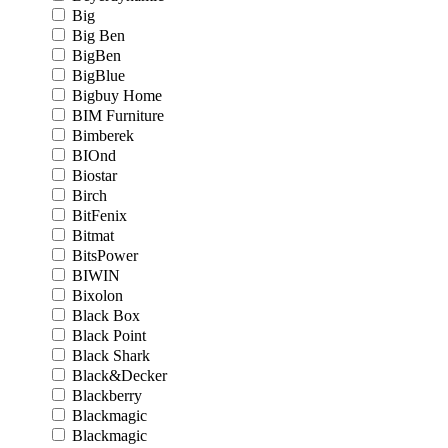
Big
Big Ben
BigBen
BigBlue
Bigbuy Home
BIM Furniture
Bimberek
BIOnd
Biostar
Birch
BitFenix
Bitmat
BitsPower
BIWIN
Bixolon
Black Box
Black Point
Black Shark
Black&Decker
Blackberry
Blackmagic
Blackmagic