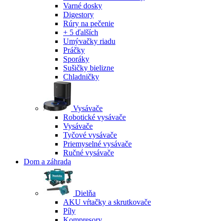
Varné dosky
Digestory
Rúry na pečenie
+ 5 ďalších
Umývačky riadu
Práčky
Sporáky
Sušičky bielizne
Chladničky
Vysávače
Robotické vysávače
Vysávače
Tyčové vysávače
Priemyselné vysávače
Ručné vysávače
Dom a záhrada
Dielňa
AKU vŕtačky a skrutkovače
Píly
Kompresory