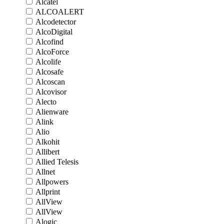
Alcatel
ALCOALERT
Alcodetector
AlcoDigital
Alcofind
AlcoForce
Alcolife
Alcosafe
Alcoscan
Alcovisor
Alecto
Alienware
Alink
Alio
Alkohit
Allibert
Allied Telesis
Allnet
Allpowers
Allprint
AllView
AllView
Alogic