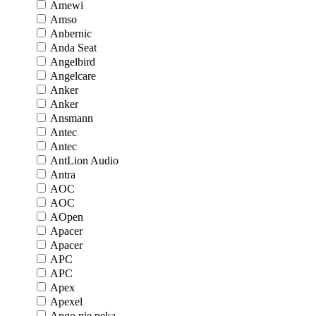
Amewi
Amso
Anbernic
Anda Seat
Angelbird
Angelcare
Anker
Anker
Ansmann
Antec
Antec
AntLion Audio
Antra
AOC
AOC
AOpen
Apacer
Apacer
APC
APC
Apex
Apexel
Apgo nie pęka