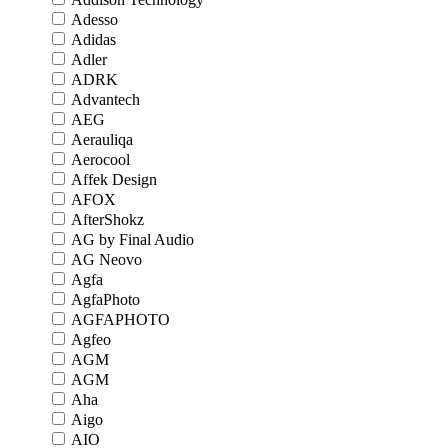
Adesso
Adidas
Adler
ADRK
Advantech
AEG
Aerauliqa
Aerocool
Affek Design
AFOX
AfterShokz
AG by Final Audio
AG Neovo
Agfa
AgfaPhoto
AGFAPHOTO
Agfeo
AGM
AGM
Aha
Aigo
AIO