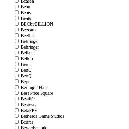
Beafon
Bean
Beats
Beats
BECbyBILLION
Beecaro
Beelink
Behringer
Behringer
Beliani
Belkin
Bemi
BenQ
BenQ
Beper
Berlinger Haus
Best Price Square
Bestlife
Bestway
BetaFPV
Bethesda Game Studios
Beurer
Beyerdynamic