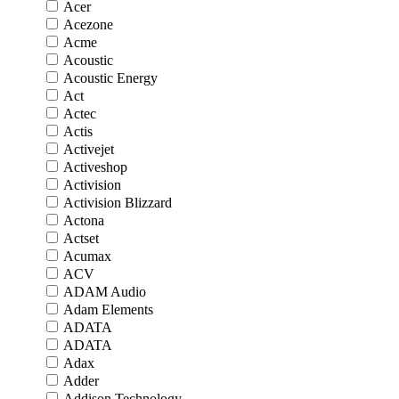
Acer
Acezone
Acme
Acoustic
Acoustic Energy
Act
Actec
Actis
Activejet
Activeshop
Activision
Activision Blizzard
Actona
Actset
Acumax
ACV
ADAM Audio
Adam Elements
ADATA
ADATA
Adax
Adder
Addison Technology