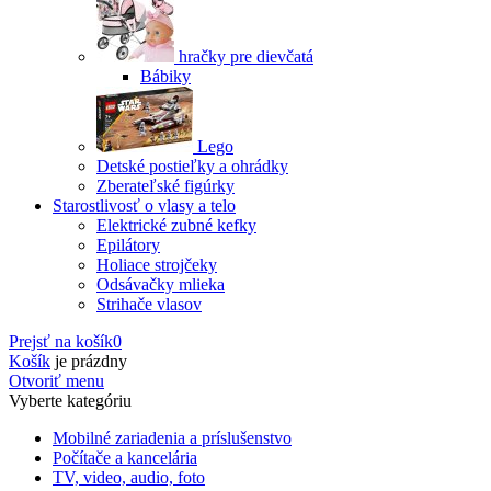
hračky pre dievčatá
Bábiky
Lego
Detské postieľky a ohrádky
Zberateľské figúrky
Starostlivosť o vlasy a telo
Elektrické zubné kefky
Epilátory
Holiace strojčeky
Odsávačky mlieka
Strihače vlasov
Prejsť na košík
0
Košík
je prázdny
Otvoriť menu
Vyberte kategóriu
Mobilné zariadenia a príslušenstvo
Počítače a kancelária
TV, video, audio, foto