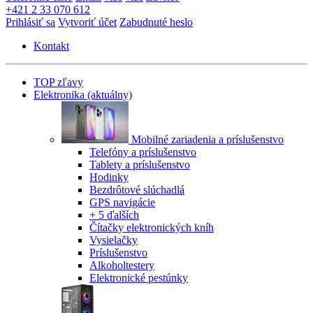
+421 2 33 070 612
Prihlásiť sa
Vytvoriť účet
Zabudnuté heslo
Kontakt
TOP zľavy
Elektronika
(aktuálny)
Mobilné zariadenia a príslušenstvo
Telefóny a príslušenstvo
Tablety a príslušenstvo
Hodinky
Bezdrôtové slúchadlá
GPS navigácie
+ 5 ďalších
Čítačky elektronických kníh
Vysielačky
Príslušenstvo
Alkoholtestery
Elektronické pestúnky