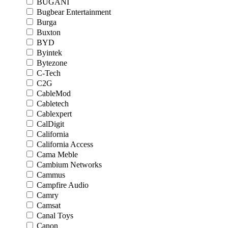
BUGANI
Bugbear Entertainment
Burga
Buxton
BYD
Byintek
Bytezone
C-Tech
C2G
CableMod
Cabletech
Cablexpert
CalDigit
California
California Access
Cama Meble
Cambium Networks
Cammus
Campfire Audio
Camry
Camsat
Canal Toys
Canon