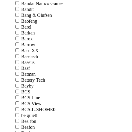
Bandai Namco Games
Bandit
Bang & Olufsen
Baofeng
Barel
Barkan
Barox
Barrow
Base XX
Basetech
Baseus
Basf
Batman
Battery Tech
Bayby
BCS
BCS Line
BCS View
BCS-L-SHOME0
be quiet!
Bea-fon
Beafon