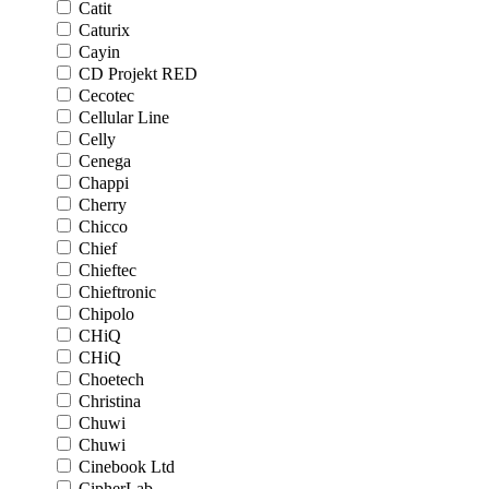
Catit
Caturix
Cayin
CD Projekt RED
Cecotec
Cellular Line
Celly
Cenega
Chappi
Cherry
Chicco
Chief
Chieftec
Chieftronic
Chipolo
CHiQ
CHiQ
Choetech
Christina
Chuwi
Chuwi
Cinebook Ltd
CipherLab