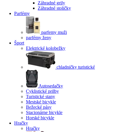
Záhradné grily
Záhradné stoličky
Parfémy
parfemy muži
parfémy ženy
Šport
Elektrické kolobežky
chladničky turistické
Autosedačky
Cyklistické prilby
Turistické stany
Mestské bicykle
Bežecké pásy
Stacionárne bicykle
Horské bicykle
Hračky
Hračky