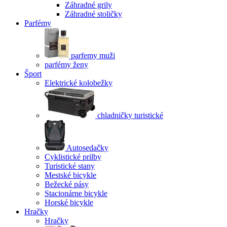
Záhradné grily
Záhradné stoličky
Parfémy
parfemy muži
parfémy ženy
Šport
Elektrické kolobežky
chladničky turistické
Autosedačky
Cyklistické prilby
Turistické stany
Mestské bicykle
Bežecké pásy
Stacionárne bicykle
Horské bicykle
Hračky
Hračky