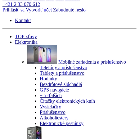
+421 2 33 070 612
Prihlásiť sa
Vytvoriť účet
Zabudnuté heslo
Kontakt
TOP zľavy
Elektronika
Mobilné zariadenia a príslušenstvo
Telefóny a príslušenstvo
Tablety a príslušenstvo
Hodinky
Bezdrôtové slúchadlá
GPS navigácie
+ 5 ďalších
Čítačky elektronických kníh
Vysielačky
Príslušenstvo
Alkoholtestery
Elektronické pestúnky