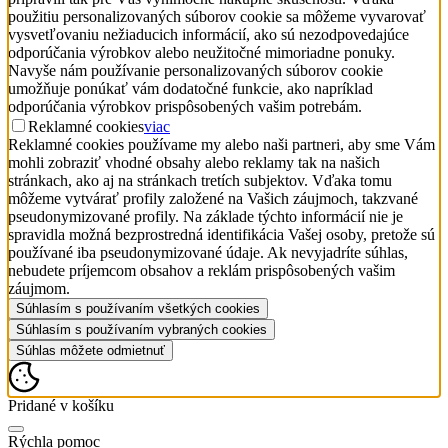
použitiu personalizovaných súborov cookie sa môžeme vyvarovať
vysvetľovaniu nežiaducich informácií, ako sú nezodpovedajúce
odporúčania výrobkov alebo neužitočné mimoriadne ponuky.
Navyše nám používanie personalizovaných súborov cookie
umožňuje ponúkať vám dodatočné funkcie, ako napríklad
odporúčania výrobkov prispôsobených vašim potrebám.
Reklamné cookies
viac
Reklamné cookies používame my alebo naši partneri, aby sme Vám
mohli zobraziť vhodné obsahy alebo reklamy tak na našich
stránkach, ako aj na stránkach tretích subjektov. Vďaka tomu
môžeme vytvárať profily založené na Vašich záujmoch, takzvané
pseudonymizované profily. Na základe týchto informácií nie je
spravidla možná bezprostredná identifikácia Vašej osoby, pretože sú
používané iba pseudonymizované údaje. Ak nevyjadríte súhlas,
nebudete príjemcom obsahov a reklám prispôsobených vašim
záujmom.
Súhlasím s používaním všetkých cookies
Súhlasím s používaním vybraných cookies
Súhlas môžete odmietnuť
Pridané v košíku
Rýchla pomoc