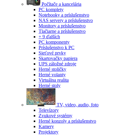
Počítače a kancelária
PC komplety
Notebooky a príslušenstvo
NAS servery a príslušenstvo
Monitory a príslušenstvo
Tlačiarne a príslušenstvo
+ 9 ďalších
PC komponenty
Príslušenstvo k PC
Sieťové prvky
Skartovačky papiera
UPS záložné zdroje
Herné stoličky
Herné volanty
Virtuálna realita
Herné stoly
TV, video, audio, foto
Televízory
Zvukové systémy
Herné konzoly a príslušenstvo
Kamery
Projektory