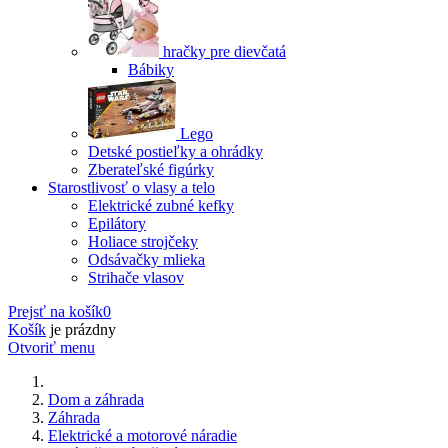
hračky pre dievčatá
Bábiky
Lego
Detské postieľky a ohrádky
Zberateľské figúrky
Starostlivosť o vlasy a telo
Elektrické zubné kefky
Epilátory
Holiace strojčeky
Odsávačky mlieka
Strihače vlasov
Prejsť na košík
0
Košík
je prázdny
Otvoriť menu
Dom a záhrada
Záhrada
Elektrické a motorové náradie