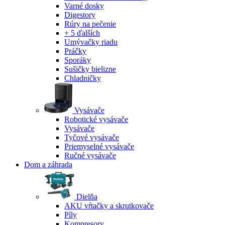
Varné dosky
Digestory
Rúry na pečenie
+ 5 ďalších
Umývačky riadu
Práčky
Sporáky
Sušičky bielizne
Chladničky
Vysávače
Robotické vysávače
Vysávače
Tyčové vysávače
Priemyselné vysávače
Ručné vysávače
Dom a záhrada
Dielňa
AKU vŕtačky a skrutkovače
Píly
Kompresory