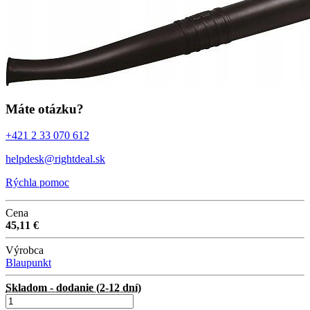
Máte otázku?
+421 2 33 070 612
helpdesk@rightdeal.sk
Rýchla pomoc
Cena
45,11 €
Výrobca
Blaupunkt
Skladom - dodanie (2-12 dní)