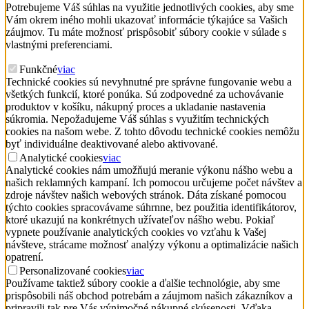
Potrebujeme Váš súhlas na využitie jednotlivých cookies, aby sme
Vám okrem iného mohli ukazovať informácie týkajúce sa Vašich
záujmov. Tu máte možnosť prispôsobiť súbory cookie v súlade s
vlastnými preferenciami.
Funkčné
viac
Technické cookies sú nevyhnutné pre správne fungovanie webu a
všetkých funkcií, ktoré ponúka. Sú zodpovedné za uchovávanie
produktov v košíku, nákupný proces a ukladanie nastavenia
súkromia. Nepožadujeme Váš súhlas s využitím technických
cookies na našom webe. Z tohto dôvodu technické cookies nemôžu
byť individuálne deaktivované alebo aktivované.
Analytické cookies
viac
Analytické cookies nám umožňujú meranie výkonu nášho webu a
našich reklamných kampaní. Ich pomocou určujeme počet návštev a
zdroje návštev našich webových stránok. Dáta získané pomocou
týchto cookies spracovávame súhrnne, bez použitia identifikátorov,
ktoré ukazujú na konkrétnych užívateľov nášho webu. Pokiaľ
vypnete používanie analytických cookies vo vzťahu k Vašej
návšteve, strácame možnosť analýzy výkonu a optimalizácie našich
opatrení.
Personalizované cookies
viac
Používame taktiež súbory cookie a ďalšie technológie, aby sme
prispôsobili náš obchod potrebám a záujmom našich zákazníkov a
pripravili tak pre Vás výnimočné nákupné skúsenosti. Vďaka