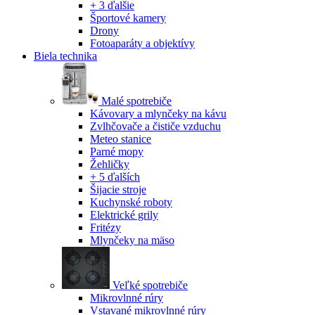
+ 3 ďalšie
Športové kamery
Drony
Fotoaparáty a objektívy
Biela technika
Malé spotrebiče
Kávovary a mlynčeky na kávu
Zvlhčovače a čističe vzduchu
Meteo stanice
Parné mopy
Žehličky
+ 5 ďalších
Šijacie stroje
Kuchynské roboty
Elektrické grily
Fritézy
Mlynčeky na mäso
Veľké spotrebiče
Mikrovlnné rúry
Vstavané mikrovlnné rúry