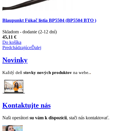
Blaupunkt Fúkač lístia BP5504 (BP5504 BTO )
Skladom - dodanie (2-12 dní)
45,11 €
Do košíka
Predchádzajúce
Ďalej
Novinky
Každý deň
stovk
y no
vých produktov
na webe.
Kontaktujte nás
Naši operátori
su v
ám k dispozícii
, stači nás kontaktovať.