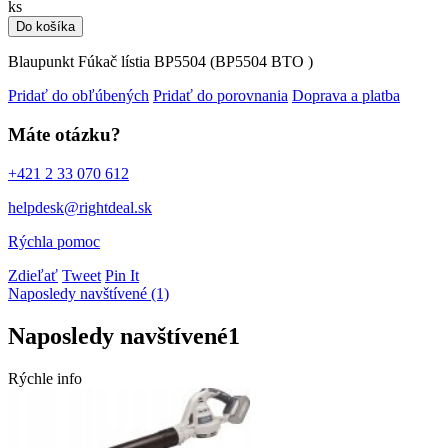
ks
Do košíka
Blaupunkt Fúkač lístia BP5504 (BP5504 BTO )
Pridať do obľúbených
Pridať do porovnania
Doprava a platba
Máte otázku?
+421 2 33 070 612
helpdesk@rightdeal.sk
Rýchla pomoc
Zdieľať
Tweet
Pin It
Naposledy navštívené (1)
Naposledy navštívené
1
Rýchle info