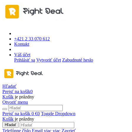
+421 2 33 070 612
Kontakt
Váš účet
Prihlásiť sa
Vytvoriť účet
Zabudnuté heslo
Hľadať
Prejsť na košík
0
Košík
je prázdny
Otvoriť menu
Prejsť na košík
0 €
0
Toggle Dropdown
Košík
je prázdny
Hľadať
Telefónne číslo
Email
viac
viac
Zavrieť