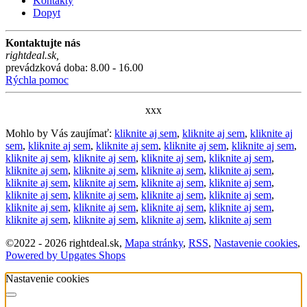
Kontakty
Dopyt
Kontaktujte nás
rightdeal.sk
,
prevádzková doba: 8.00 - 16.00
Rýchla pomoc
xxx
Mohlo by Vás zaujímať:
kliknite aj sem
,
kliknite aj sem
,
kliknite aj
sem
,
kliknite aj sem
,
kliknite aj sem
,
kliknite aj sem
,
kliknite aj sem
,
kliknite aj sem
,
kliknite aj sem
,
kliknite aj sem
,
kliknite aj sem
,
kliknite aj sem
,
kliknite aj sem
,
kliknite aj sem
,
kliknite aj sem
,
kliknite aj sem
,
kliknite aj sem
,
kliknite aj sem
,
kliknite aj sem
,
kliknite aj sem
,
kliknite aj sem
,
kliknite aj sem
,
kliknite aj sem
,
kliknite aj sem
,
kliknite aj sem
,
kliknite aj sem
,
kliknite aj sem
,
kliknite aj sem
,
kliknite aj sem
,
kliknite aj sem
,
kliknite aj sem
©
2022 -
2026
rightdeal.sk
,
Mapa stránky
,
RSS
,
Nastavenie cookies
,
Powered by Upgates Shops
Nastavenie cookies