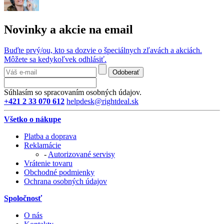
Novinky a akcie na email
Buďte prvý/ou, kto sa dozvie o špeciálnych zľavách a akciách.
Môžete sa kedykoľvek odhlásiť.
Odoberať
Súhlasím so spracovaním osobných údajov.
+421 2 33 070 612
helpdesk@rightdeal.sk
Všetko o nákupe
Platba a doprava
Reklamácie
-
Autorizované servisy
Vrátenie tovaru
Obchodné podmienky
Ochrana osobných údajov
Spoločnosť
O nás