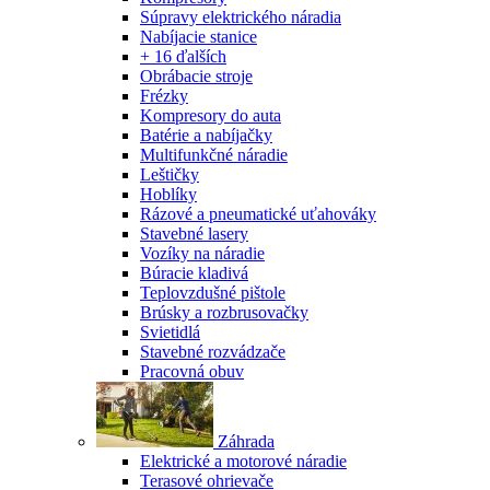
Súpravy elektrického náradia
Nabíjacie stanice
+ 16 ďalších
Obrábacie stroje
Frézky
Kompresory do auta
Batérie a nabíjačky
Multifunkčné náradie
Leštičky
Hoblíky
Rázové a pneumatické uťahováky
Stavebné lasery
Vozíky na náradie
Búracie kladivá
Teplovzdušné pištole
Brúsky a rozbrusovačky
Svietidlá
Stavebné rozvádzače
Pracovná obuv
Záhrada
Elektrické a motorové náradie
Terasové ohrievače