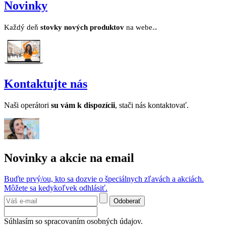
Novinky
Každý deň
stovk
y no
vých produktov
na webe.
Kontaktujte nás
Naši operátori
su v
ám k dispozícii
, stači nás kontaktovať.
Novinky a akcie na email
Buďte prvý/ou, kto sa dozvie o špeciálnych zľavách a akciách.
Môžete sa kedykoľvek odhlásiť.
Odoberať
Súhlasím so spracovaním osobných údajov.