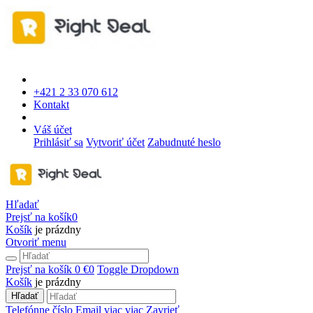
+421 2 33 070 612
Kontakt
Váš účet
Prihlásiť sa
Vytvoriť účet
Zabudnuté heslo
Hľadať
Prejsť na košík
0
Košík
je prázdny
Otvoriť menu
Prejsť na košík
0 €
0
Toggle Dropdown
Košík
je prázdny
Hľadať
Telefónne číslo
Email
viac
viac
Zavrieť