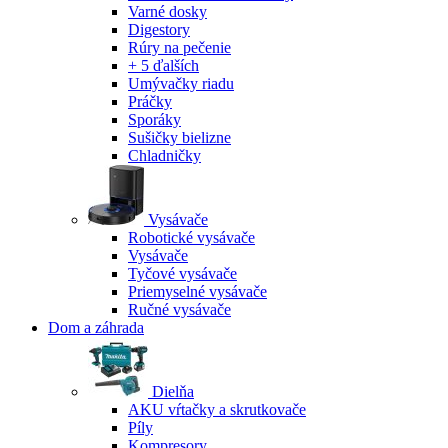
Varné dosky
Digestory
Rúry na pečenie
+ 5 ďalších
Umývačky riadu
Práčky
Sporáky
Sušičky bielizne
Chladničky
Vysávače
Robotické vysávače
Vysávače
Tyčové vysávače
Priemyselné vysávače
Ručné vysávače
Dom a záhrada
Dielňa
AKU vŕtačky a skrutkovače
Píly
Kompresory