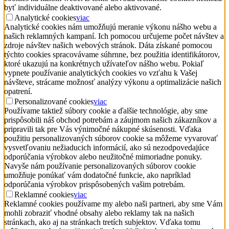
byť individuálne deaktivované alebo aktivované.
Analytické cookies
viac
Analytické cookies nám umožňujú meranie výkonu nášho webu a
našich reklamných kampaní. Ich pomocou určujeme počet návštev a
zdroje návštev našich webových stránok. Dáta získané pomocou
týchto cookies spracovávame súhrnne, bez použitia identifikátorov,
ktoré ukazujú na konkrétnych užívateľov nášho webu. Pokiaľ
vypnete používanie analytických cookies vo vzťahu k Vašej
návšteve, strácame možnosť analýzy výkonu a optimalizácie našich
opatrení.
Personalizované cookies
viac
Používame taktiež súbory cookie a ďalšie technológie, aby sme
prispôsobili náš obchod potrebám a záujmom našich zákazníkov a
pripravili tak pre Vás výnimočné nákupné skúsenosti. Vďaka
použitiu personalizovaných súborov cookie sa môžeme vyvarovať
vysvetľovaniu nežiaducich informácií, ako sú nezodpovedajúce
odporúčania výrobkov alebo neužitočné mimoriadne ponuky.
Navyše nám používanie personalizovaných súborov cookie
umožňuje ponúkať vám dodatočné funkcie, ako napríklad
odporúčania výrobkov prispôsobených vašim potrebám.
Reklamné cookies
viac
Reklamné cookies používame my alebo naši partneri, aby sme Vám
mohli zobraziť vhodné obsahy alebo reklamy tak na našich
stránkach, ako aj na stránkach tretích subjektov. Vďaka tomu