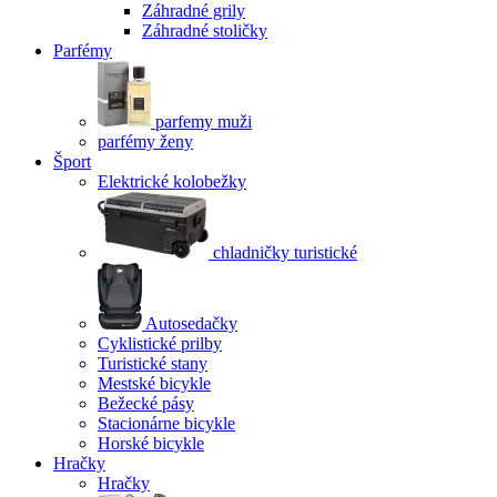
Záhradné grily
Záhradné stoličky
Parfémy
parfemy muži
parfémy ženy
Šport
Elektrické kolobežky
chladničky turistické
Autosedačky
Cyklistické prilby
Turistické stany
Mestské bicykle
Bežecké pásy
Stacionárne bicykle
Horské bicykle
Hračky
Hračky