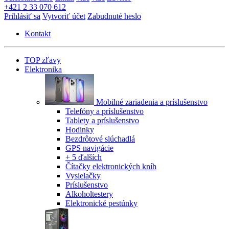
+421 2 33 070 612
Prihlásiť sa
Vytvoriť účet
Zabudnuté heslo
Kontakt
TOP zľavy
Elektronika
Mobilné zariadenia a príslušenstvo
Telefóny a príslušenstvo
Tablety a príslušenstvo
Hodinky
Bezdrôtové slúchadlá
GPS navigácie
+ 5 ďalších
Čítačky elektronických kníh
Vysielačky
Príslušenstvo
Alkoholtestery
Elektronické pestúnky