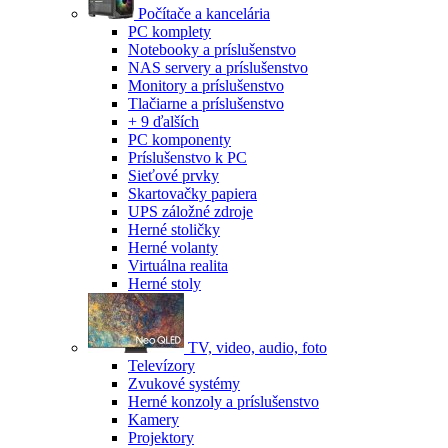
Počítače a kancelária
PC komplety
Notebooky a príslušenstvo
NAS servery a príslušenstvo
Monitory a príslušenstvo
Tlačiarne a príslušenstvo
+ 9 ďalších
PC komponenty
Príslušenstvo k PC
Sieťové prvky
Skartovačky papiera
UPS záložné zdroje
Herné stoličky
Herné volanty
Virtuálna realita
Herné stoly
TV, video, audio, foto
Televízory
Zvukové systémy
Herné konzoly a príslušenstvo
Kamery
Projektory