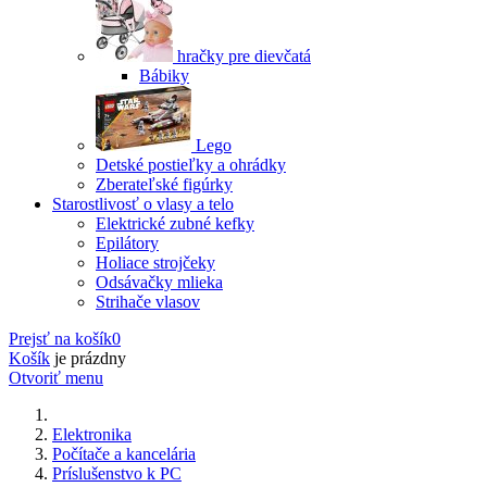
hračky pre dievčatá
Bábiky
Lego
Detské postieľky a ohrádky
Zberateľské figúrky
Starostlivosť o vlasy a telo
Elektrické zubné kefky
Epilátory
Holiace strojčeky
Odsávačky mlieka
Strihače vlasov
Prejsť na košík
0
Košík
je prázdny
Otvoriť menu
Elektronika
Počítače a kancelária
Príslušenstvo k PC