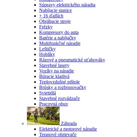
Súpravy elektrického náradia
Nabíjacie stanice
+ 16 ďalších
Obrábacie stroje
Frézky
Kompresory do auta
Batérie a nabíjačky
Multifunkčné náradie
Leštičky
Hoblíky
Rázové a pneumatické uťahováky
Stavebné lasery
Vozíky na náradie
Búracie kladivá
Teplovzdušné pištole
Brúsky a rozbrusovačky
Svietidlá
Stavebné rozvádzače
Pracovná obuv
Záhrada
Elektrické a motorové náradie
Terasové ohrievače