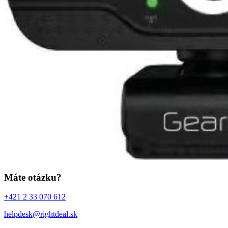
Máte otázku?
+421 2 33 070 612
helpdesk@rightdeal.sk