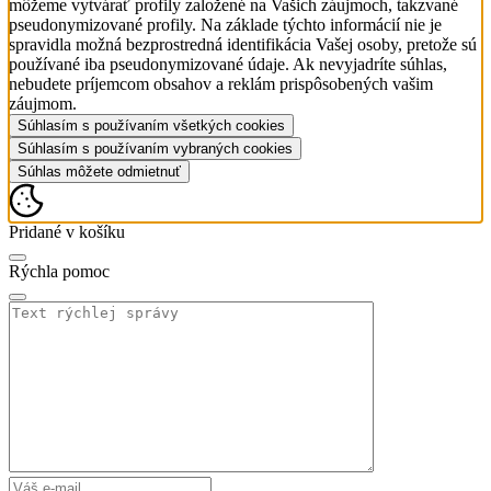
môžeme vytvárať profily založené na Vašich záujmoch, takzvané
pseudonymizované profily. Na základe týchto informácií nie je
spravidla možná bezprostredná identifikácia Vašej osoby, pretože sú
používané iba pseudonymizované údaje. Ak nevyjadríte súhlas,
nebudete príjemcom obsahov a reklám prispôsobených vašim
záujmom.
Súhlasím s používaním všetkých cookies
Súhlasím s používaním vybraných cookies
Súhlas môžete odmietnuť
Pridané v košíku
Rýchla pomoc