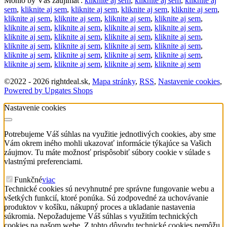
Mohlo by Vás zaujímať:
kliknite aj sem
,
kliknite aj sem
,
kliknite aj
sem
,
kliknite aj sem
,
kliknite aj sem
,
kliknite aj sem
,
kliknite aj sem
,
kliknite aj sem
,
kliknite aj sem
,
kliknite aj sem
,
kliknite aj sem
,
kliknite aj sem
,
kliknite aj sem
,
kliknite aj sem
,
kliknite aj sem
,
kliknite aj sem
,
kliknite aj sem
,
kliknite aj sem
,
kliknite aj sem
,
kliknite aj sem
,
kliknite aj sem
,
kliknite aj sem
,
kliknite aj sem
,
kliknite aj sem
,
kliknite aj sem
,
kliknite aj sem
,
kliknite aj sem
,
kliknite aj sem
,
kliknite aj sem
,
kliknite aj sem
,
kliknite aj sem
©
2022 -
2026
rightdeal.sk
,
Mapa stránky
,
RSS
,
Nastavenie cookies
,
Powered by Upgates Shops
Nastavenie cookies
Potrebujeme Váš súhlas na využitie jednotlivých cookies, aby sme
Vám okrem iného mohli ukazovať informácie týkajúce sa Vašich
záujmov. Tu máte možnosť prispôsobiť súbory cookie v súlade s
vlastnými preferenciami.
Funkčné
viac
Technické cookies sú nevyhnutné pre správne fungovanie webu a
všetkých funkcií, ktoré ponúka. Sú zodpovedné za uchovávanie
produktov v košíku, nákupný proces a ukladanie nastavenia
súkromia. Nepožadujeme Váš súhlas s využitím technických
cookies na našom webe. Z tohto dôvodu technické cookies nemôžu