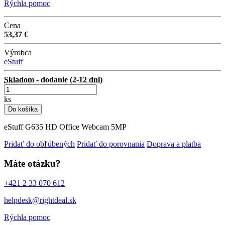
Rýchla pomoc
Cena
53,37 €
Výrobca
eStuff
Skladom - dodanie (2-12 dni)
ks
Do košíka
eStuff G635 HD Office Webcam 5MP
Pridať do obľúbených
Pridať do porovnania
Doprava a platba
Máte otázku?
+421 2 33 070 612
helpdesk@rightdeal.sk
Rýchla pomoc