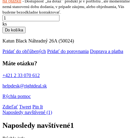
na otázku
- Dostupnosť ,,na dotaz´´ produkt je v portfoliu , ale momentálne
nemá stanovenú dobu dodania, v prípade záujmu, alebo objednamia, Vás
budeme bezodkladne kontaktovať.
ks
Do košíka
Katun Black Náhradný 26A (50024)
Pridať do obľúbených
Pridať do porovnania
Doprava a platba
Máte otázku?
+421 2 33 070 612
helpdesk@rightdeal.sk
Rýchla pomoc
Zdieľať
Tweet
Pin It
Naposledy navštívené (1)
Naposledy navštívené
1