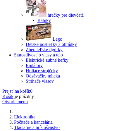
hračky pre dievčatá
Bábiky
Lego
Detské postieľky a ohrádky
Zberateľské figúrky
Starostlivosť o vlasy a telo
Elektrické zubné kefky
Epilátory
Holiace strojčeky
Odsávačky mlieka
Strihače vlasov
Prejsť na košík
0
Košík
je prázdny
Otvoriť menu
Elektronika
Počítače a kancelária
Tlačiarne a príslušenstvo