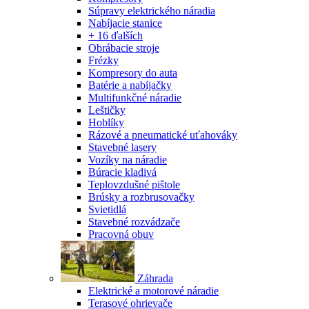
Súpravy elektrického náradia
Nabíjacie stanice
+ 16 ďalších
Obrábacie stroje
Frézky
Kompresory do auta
Batérie a nabíjačky
Multifunkčné náradie
Leštičky
Hoblíky
Rázové a pneumatické uťahováky
Stavebné lasery
Vozíky na náradie
Búracie kladivá
Teplovzdušné pištole
Brúsky a rozbrusovačky
Svietidlá
Stavebné rozvádzače
Pracovná obuv
Záhrada
Elektrické a motorové náradie
Terasové ohrievače