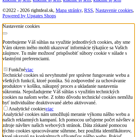
©
2022 -
2026
rightdeal.sk
,
Mapa stránky
,
RSS
,
Nastavenie cookies
,
Powered by Upgates Shops
Nastavenie cookies
Potrebujeme Váš súhlas na využitie jednotlivých cookies, aby sme
Vám okrem iného mohli ukazovať informácie týkajúce sa Vašich
záujmov. Tu máte možnosť prispôsobiť súbory cookie v súlade s
vlastnými preferenciami.
Funkčné
viac
Technické cookies sú nevyhnutné pre správne fungovanie webu a
všetkých funkcií, ktoré ponúka. Sú zodpovedné za uchovávanie
produktov v košíku, nákupný proces a ukladanie nastavenia
súkromia. Nepožadujeme Váš súhlas s využitím technických
cookies na našom webe. Z tohto dôvodu technické cookies nemôžu
byť individuálne deaktivované alebo aktivované.
Analytické cookies
viac
Analytické cookies nám umožňujú meranie výkonu nášho webu a
našich reklamných kampaní. Ich pomocou určujeme počet návštev a
zdroje návštev našich webových stránok. Dáta získané pomocou
týchto cookies spracovávame súhrnne, bez použitia identifikátorov,
ktoré ukazujú na konkrétnych užívateľov nášho webu. Pokiaľ