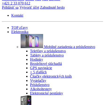
+421 2 33 070 612
Prihlásiť sa
Vytvoriť účet
Zabudnuté heslo
Kontakt
TOP zľavy
Elektronika
Mobilné zariadenia a príslušenstvo
Telefóny a príslušenstvo
Tablety a príslušenstvo
Hodinky
Bezdrôtové slúchadlá
GPS navigácie
+ 5 ďalších
Čítačky elektronických kníh
Vysielačky
Príslušenstvo
Alkoholtestery
Elektronické pestúnky