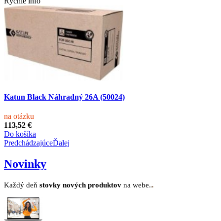
Rýchle info
Katun Black Náhradný 26A (50024)
na otázku
113,52 €
Do košíka
Predchádzajúce
Ďalej
Novinky
Každý deň
stovk
y no
vých produktov
na webe.