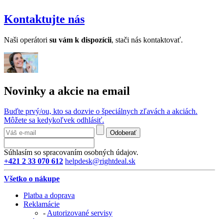
Kontaktujte nás
Naši operátori
su v
ám k dispozícii
, stači nás kontaktovať.
Novinky a akcie na email
Buďte prvý/ou, kto sa dozvie o špeciálnych zľavách a akciách.
Môžete sa kedykoľvek odhlásiť.
Odoberať
Súhlasím so spracovaním osobných údajov.
+421 2 33 070 612
helpdesk@rightdeal.sk
Všetko o nákupe
Platba a doprava
Reklamácie
-
Autorizované servisy