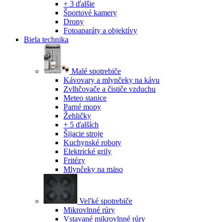
+ 3 ďalšie
Športové kamery
Drony
Fotoaparáty a objektívy
Biela technika
Malé spotrebiče
Kávovary a mlynčeky na kávu
Zvlhčovače a čističe vzduchu
Meteo stanice
Parné mopy
Žehličky
+ 5 ďalších
Šijacie stroje
Kuchynské roboty
Elektrické grily
Fritézy
Mlynčeky na mäso
Veľké spotrebiče
Mikrovlnné rúry
Vstavané mikrovlnné rúry