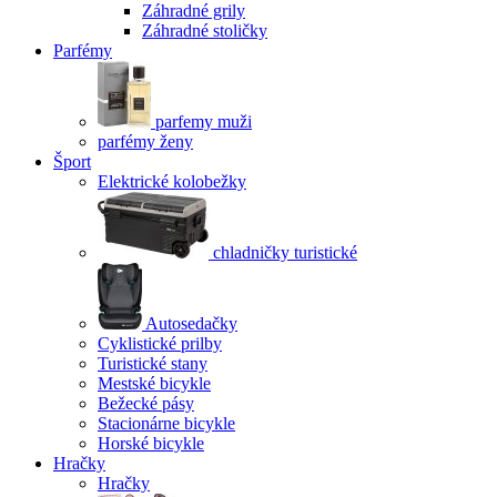
Záhradné grily
Záhradné stoličky
Parfémy
parfemy muži
parfémy ženy
Šport
Elektrické kolobežky
chladničky turistické
Autosedačky
Cyklistické prilby
Turistické stany
Mestské bicykle
Bežecké pásy
Stacionárne bicykle
Horské bicykle
Hračky
Hračky