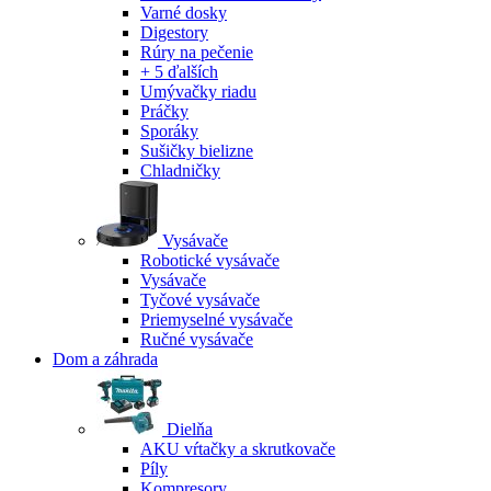
Varné dosky
Digestory
Rúry na pečenie
+ 5 ďalších
Umývačky riadu
Práčky
Sporáky
Sušičky bielizne
Chladničky
Vysávače
Robotické vysávače
Vysávače
Tyčové vysávače
Priemyselné vysávače
Ručné vysávače
Dom a záhrada
Dielňa
AKU vŕtačky a skrutkovače
Píly
Kompresory