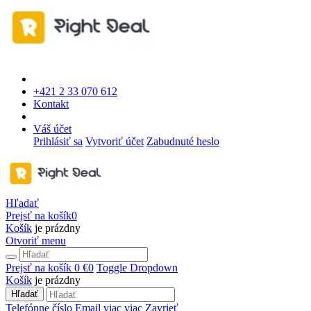
+421 2 33 070 612
Kontakt
Váš účet
Prihlásiť sa
Vytvoriť účet
Zabudnuté heslo
Hľadať
Prejsť na košík
0
Košík
je prázdny
Otvoriť menu
Prejsť na košík
0 €
0
Toggle Dropdown
Košík
je prázdny
Hľadať
Telefónne číslo
Email
viac
viac
Zavrieť