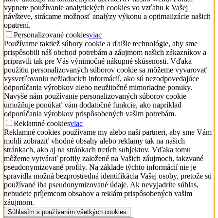
vypnete používanie analytických cookies vo vzťahu k Vašej
návšteve, strácame možnosť analýzy výkonu a optimalizácie našich
opatrení.
Personalizované cookies
viac
Používame taktiež súbory cookie a ďalšie technológie, aby sme
prispôsobili náš obchod potrebám a záujmom našich zákazníkov a
pripravili tak pre Vás výnimočné nákupné skúsenosti. Vďaka
použitiu personalizovaných súborov cookie sa môžeme vyvarovať
vysvetľovaniu nežiaducich informácií, ako sú nezodpovedajúce
odporúčania výrobkov alebo neužitočné mimoriadne ponuky.
Navyše nám používanie personalizovaných súborov cookie
umožňuje ponúkať vám dodatočné funkcie, ako napríklad
odporúčania výrobkov prispôsobených vašim potrebám.
Reklamné cookies
viac
Reklamné cookies používame my alebo naši partneri, aby sme Vám
mohli zobraziť vhodné obsahy alebo reklamy tak na našich
stránkach, ako aj na stránkach tretích subjektov. Vďaka tomu
môžeme vytvárať profily založené na Vašich záujmoch, takzvané
pseudonymizované profily. Na základe týchto informácií nie je
spravidla možná bezprostredná identifikácia Vašej osoby, pretože sú
používané iba pseudonymizované údaje. Ak nevyjadríte súhlas,
nebudete príjemcom obsahov a reklám prispôsobených vašim
záujmom.
Súhlasím s používaním všetkých cookies