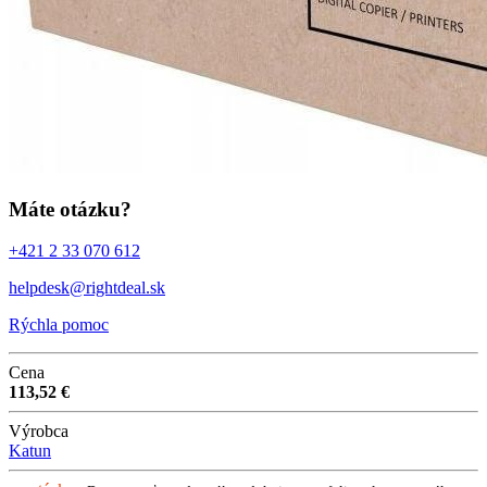
Máte otázku?
+421 2 33 070 612
helpdesk@rightdeal.sk
Rýchla pomoc
Cena
113,52 €
Výrobca
Katun