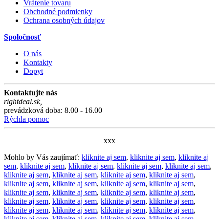
Vrátenie tovaru
Obchodné podmienky
Ochrana osobných údajov
Spoločnosť
O nás
Kontakty
Dopyt
Kontaktujte nás
rightdeal.sk
,
prevádzková doba: 8.00 - 16.00
Rýchla pomoc
xxx
Mohlo by Vás zaujímať:
kliknite aj sem
,
kliknite aj sem
,
kliknite aj
sem
,
kliknite aj sem
,
kliknite aj sem
,
kliknite aj sem
,
kliknite aj sem
,
kliknite aj sem
,
kliknite aj sem
,
kliknite aj sem
,
kliknite aj sem
,
kliknite aj sem
,
kliknite aj sem
,
kliknite aj sem
,
kliknite aj sem
,
kliknite aj sem
,
kliknite aj sem
,
kliknite aj sem
,
kliknite aj sem
,
kliknite aj sem
,
kliknite aj sem
,
kliknite aj sem
,
kliknite aj sem
,
kliknite aj sem
,
kliknite aj sem
,
kliknite aj sem
,
kliknite aj sem
,
kliknite aj sem
,
kliknite aj sem
,
kliknite aj sem
,
kliknite aj sem