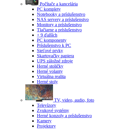
Počítače a kancelária
PC komplety
Notebooky a príslušenstvo
NAS servery a príslušenstvo
Monitory a príslušenstvo
Tlačiarne a príslušenstvo
+ 9 ďalších
PC komponenty
Príslušenstvo k PC
Sieťové prvky
Skartovačky papiera
UPS záložné zdroje
Herné stoličky
Herné volanty
Virtuálna realita
Herné stoly
TV, video, audio, foto
Televízory
Zvukové systémy
Herné konzoly a príslušenstvo
Kamery
Projektory