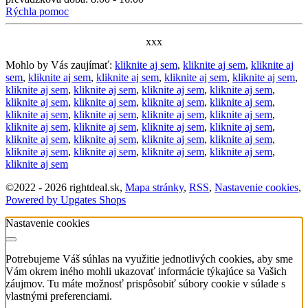
Rýchla pomoc
xxx
Mohlo by Vás zaujímať:
kliknite aj sem
,
kliknite aj sem
,
kliknite aj
sem
,
kliknite aj sem
,
kliknite aj sem
,
kliknite aj sem
,
kliknite aj sem
,
kliknite aj sem
,
kliknite aj sem
,
kliknite aj sem
,
kliknite aj sem
,
kliknite aj sem
,
kliknite aj sem
,
kliknite aj sem
,
kliknite aj sem
,
kliknite aj sem
,
kliknite aj sem
,
kliknite aj sem
,
kliknite aj sem
,
kliknite aj sem
,
kliknite aj sem
,
kliknite aj sem
,
kliknite aj sem
,
kliknite aj sem
,
kliknite aj sem
,
kliknite aj sem
,
kliknite aj sem
,
kliknite aj sem
,
kliknite aj sem
,
kliknite aj sem
,
kliknite aj sem
,
kliknite aj sem
©
2022 -
2026
rightdeal.sk
,
Mapa stránky
,
RSS
,
Nastavenie cookies
,
Powered by Upgates Shops
Nastavenie cookies
Potrebujeme Váš súhlas na využitie jednotlivých cookies, aby sme
Vám okrem iného mohli ukazovať informácie týkajúce sa Vašich
záujmov. Tu máte možnosť prispôsobiť súbory cookie v súlade s
vlastnými preferenciami.