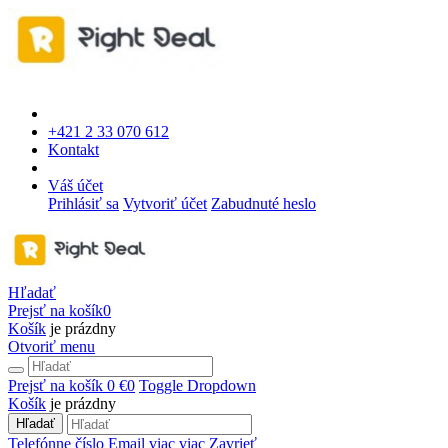
+421 2 33 070 612
Kontakt
Váš účet
Prihlásiť sa
Vytvoriť účet
Zabudnuté heslo
Hľadať
Prejsť na košík
0
Košík
je prázdny
Otvoriť menu
Prejsť na košík
0 €
0
Toggle Dropdown
Košík
je prázdny
Hľadať
Telefónne číslo
Email
viac
viac
Zavrieť