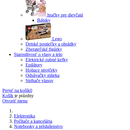
hračky pre dievčatá
Bábiky
Lego
Detské postieľky a ohrádky
Zberateľské figúrky
Starostlivosť o vlasy a telo
Elektrické zubné kefky
Epilátory
Holiace strojčeky
Odsávačky mlieka
Strihače vlasov
Prejsť na košík
0
Košík
je prázdny
Otvoriť menu
Elektronika
Počítače a kancelária
Notebooky a príslušenstvo