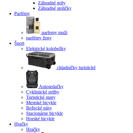
Záhradné grily
Záhradné stoličky
Parfémy
parfemy muži
parfémy ženy
Šport
Elektrické kolobežky
chladničky turistické
Autosedačky
Cyklistické prilby
Turistické stany
Mestské bicykle
Bežecké pásy
Stacionárne bicykle
Horské bicykle
Hračky
Hračky