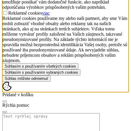
umožňuje ponúkať vám dodatočné funkcie, ako napríklad
odporúčania výrobkov prispôsobených vašim potrebám.
Reklamné cookies
viac
Reklamné cookies používame my alebo naši partneri, aby sme Vám
mohli zobraziť vhodné obsahy alebo reklamy tak na našich
stránkach, ako aj na stránkach tretích subjektov. Vďaka tomu
môžeme vytvárať profily založené na Vašich záujmoch, takzvané
pseudonymizované profily. Na základe týchto informácií nie je
spravidla možná bezprostredná identifikácia Vašej osoby, pretože sú
používané iba pseudonymizované údaje. Ak nevyjadríte súhlas,
nebudete príjemcom obsahov a reklám prispôsobených vašim
záujmom.
Súhlasím s používaním všetkých cookies
Súhlasím s používaním vybraných cookies
Súhlas môžete odmietnuť
Pridané v košíku
Rýchla pomoc