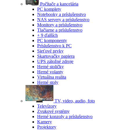
Počítače a kancelária
PC komplety
Notebooky a príslušenstvo
NAS servery a príslušenstvo
Monitory a príslušenstvo
Tlačiarne a príslušenstvo
+ 9 ďalších
PC komponenty
Príslušenstvo k PC
Sieťové prvky
Skartovačky papiera
UPS záložné zdroje
Herné stoličky
Herné volanty
Virtuálna realita
Herné stoly
TV, video, audio, foto
Televízory
Zvukové systémy
Herné konzoly a príslušenstvo
Kamery
Projektory