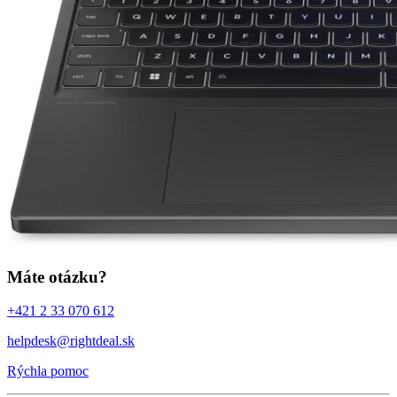
Máte otázku?
+421 2 33 070 612
helpdesk@rightdeal.sk
Rýchla pomoc