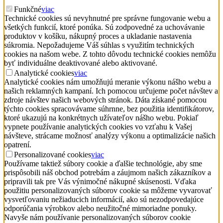
Funkčné
viac
Technické cookies sú nevyhnutné pre správne fungovanie webu a
všetkých funkcií, ktoré ponúka. Sú zodpovedné za uchovávanie
produktov v košíku, nákupný proces a ukladanie nastavenia
súkromia. Nepožadujeme Váš súhlas s využitím technických
cookies na našom webe. Z tohto dôvodu technické cookies nemôžu
byť individuálne deaktivované alebo aktivované.
Analytické cookies
viac
Analytické cookies nám umožňujú meranie výkonu nášho webu a
našich reklamných kampaní. Ich pomocou určujeme počet návštev a
zdroje návštev našich webových stránok. Dáta získané pomocou
týchto cookies spracovávame súhrnne, bez použitia identifikátorov,
ktoré ukazujú na konkrétnych užívateľov nášho webu. Pokiaľ
vypnete používanie analytických cookies vo vzťahu k Vašej
návšteve, strácame možnosť analýzy výkonu a optimalizácie našich
opatrení.
Personalizované cookies
viac
Používame taktiež súbory cookie a ďalšie technológie, aby sme
prispôsobili náš obchod potrebám a záujmom našich zákazníkov a
pripravili tak pre Vás výnimočné nákupné skúsenosti. Vďaka
použitiu personalizovaných súborov cookie sa môžeme vyvarovať
vysvetľovaniu nežiaducich informácií, ako sú nezodpovedajúce
odporúčania výrobkov alebo neužitočné mimoriadne ponuky.
Navyše nám používanie personalizovaných súborov cookie