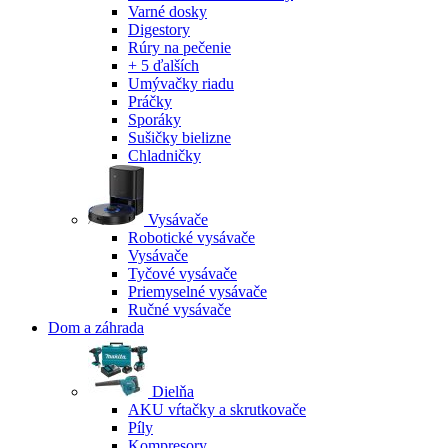
Varné dosky
Digestory
Rúry na pečenie
+ 5 ďalších
Umývačky riadu
Práčky
Sporáky
Sušičky bielizne
Chladničky
Vysávače
Robotické vysávače
Vysávače
Tyčové vysávače
Priemyselné vysávače
Ručné vysávače
Dom a záhrada
Dielňa
AKU vŕtačky a skrutkovače
Píly
Kompresory