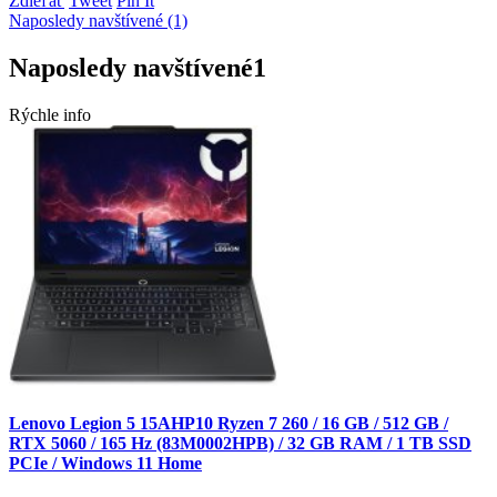
Zdieľať
Tweet
Pin It
Naposledy navštívené (1)
Naposledy navštívené
1
Rýchle info
Lenovo Legion 5 15AHP10 Ryzen 7 260 / 16 GB / 512 GB /
RTX 5060 / 165 Hz (83M0002HPB) / 32 GB RAM / 1 TB SSD
PCIe / Windows 11 Home