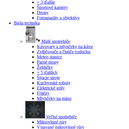
+ 3 ďalšie
Športové kamery
Drony
Fotoaparáty a objektívy
Biela technika
Malé spotrebiče
Kávovary a mlynčeky na kávu
Zvlhčovače a čističe vzduchu
Meteo stanice
Parné mopy
Žehličky
+ 5 ďalších
Šijacie stroje
Kuchynské roboty
Elektrické grily
Fritézy
Mlynčeky na mäso
Veľké spotrebiče
Mikrovlnné rúry
Vstavané mikrovlnné rúry