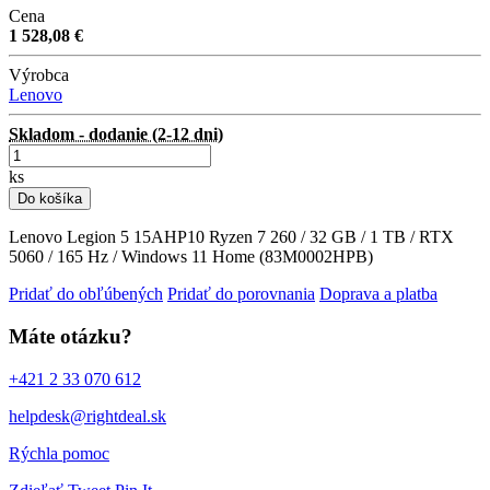
Cena
1 528,08 €
Výrobca
Lenovo
Skladom - dodanie (2-12 dni)
ks
Do košíka
Lenovo Legion 5 15AHP10 Ryzen 7 260 / 32 GB / 1 TB / RTX
5060 / 165 Hz / Windows 11 Home (83M0002HPB)
Pridať do obľúbených
Pridať do porovnania
Doprava a platba
Máte otázku?
+421 2 33 070 612
helpdesk@rightdeal.sk
Rýchla pomoc