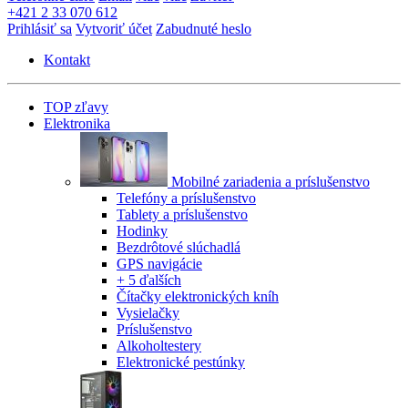
+421 2 33 070 612
Prihlásiť sa
Vytvoriť účet
Zabudnuté heslo
Kontakt
TOP zľavy
Elektronika
Mobilné zariadenia a príslušenstvo
Telefóny a príslušenstvo
Tablety a príslušenstvo
Hodinky
Bezdrôtové slúchadlá
GPS navigácie
+ 5 ďalších
Čítačky elektronických kníh
Vysielačky
Príslušenstvo
Alkoholtestery
Elektronické pestúnky