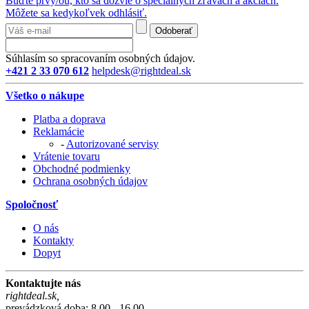
Buďte prvý/ou, kto sa dozvie o špeciálnych zľavách a akciách.
Môžete sa kedykoľvek odhlásiť.
Odoberať
Súhlasím so spracovaním osobných údajov.
+421 2 33 070 612
helpdesk@rightdeal.sk
Všetko o nákupe
Platba a doprava
Reklamácie
-
Autorizované servisy
Vrátenie tovaru
Obchodné podmienky
Ochrana osobných údajov
Spoločnosť
O nás
Kontakty
Dopyt
Kontaktujte nás
rightdeal.sk
,
prevádzková doba: 8.00 - 16.00