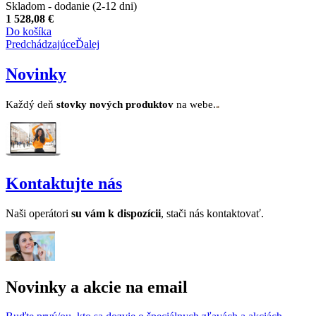
Skladom - dodanie (2-12 dni)
1 528,08 €
Do košíka
Predchádzajúce
Ďalej
Novinky
Každý deň
stovk
y no
vých produktov
na webe.
Kontaktujte nás
Naši operátori
su v
ám k dispozícii
, stači nás kontaktovať.
Novinky a akcie na email