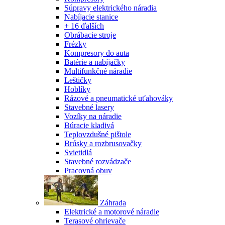
Súpravy elektrického náradia
Nabíjacie stanice
+ 16 ďalších
Obrábacie stroje
Frézky
Kompresory do auta
Batérie a nabíjačky
Multifunkčné náradie
Leštičky
Hoblíky
Rázové a pneumatické uťahováky
Stavebné lasery
Vozíky na náradie
Búracie kladivá
Teplovzdušné pištole
Brúsky a rozbrusovačky
Svietidlá
Stavebné rozvádzače
Pracovná obuv
Záhrada
Elektrické a motorové náradie
Terasové ohrievače