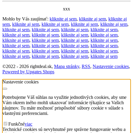
xxx
Mohlo by Vás zaujímať:
kliknite aj sem
,
kliknite aj sem
,
kliknite aj
sem
,
kliknite aj sem
,
kliknite aj sem
,
kliknite aj sem
,
kliknite aj sem
,
kliknite aj sem
,
kliknite aj sem
,
kliknite aj sem
,
kliknite aj sem
,
kliknite aj sem
,
kliknite aj sem
,
kliknite aj sem
,
kliknite aj sem
,
kliknite aj sem
,
kliknite aj sem
,
kliknite aj sem
,
kliknite aj sem
,
kliknite aj sem
,
kliknite aj sem
,
kliknite aj sem
,
kliknite aj sem
,
kliknite aj sem
,
kliknite aj sem
,
kliknite aj sem
,
kliknite aj sem
,
kliknite aj sem
,
kliknite aj sem
,
kliknite aj sem
,
kliknite aj sem
©
2022 -
2026
rightdeal.sk
,
Mapa stránky
,
RSS
,
Nastavenie cookies
,
Powered by Upgates Shops
Nastavenie cookies
Potrebujeme Váš súhlas na využitie jednotlivých cookies, aby sme
Vám okrem iného mohli ukazovať informácie týkajúce sa Vašich
záujmov. Tu máte možnosť prispôsobiť súbory cookie v súlade s
vlastnými preferenciami.
Funkčné
viac
Technické cookies sú nevyhnutné pre správne fungovanie webu a