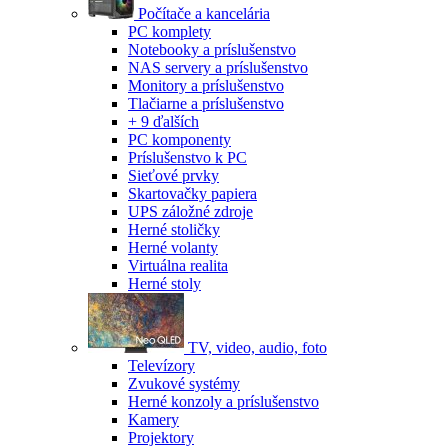
Počítače a kancelária
PC komplety
Notebooky a príslušenstvo
NAS servery a príslušenstvo
Monitory a príslušenstvo
Tlačiarne a príslušenstvo
+ 9 ďalších
PC komponenty
Príslušenstvo k PC
Sieťové prvky
Skartovačky papiera
UPS záložné zdroje
Herné stoličky
Herné volanty
Virtuálna realita
Herné stoly
TV, video, audio, foto
Televízory
Zvukové systémy
Herné konzoly a príslušenstvo
Kamery
Projektory