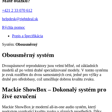
Máte otázku?
+421 2 33 070 612
helpdesk@rightdeal.sk
Rýchla pomoc
Popis a špecifikácia
Systém:
Obousměrný
Obousměrný systém
Dvoupásmové reproduktory jsou velmi běžné, od základních
modelů až po velmi drahé specializované modely. V tomto systému
je zvuk rozdělen do dvou samostatných cest, jedné pro výšky a
druhé pro středobasy, což umožňuje dobrou kvalitu zvuku.
Mackie ShowBox – Dokonalý systém pro
živé ozvučení
Mackie ShowBox je moderní all-in-one audio systém, který
poskytuje vynikající kvalitu zvuku v různých prostředích. Díky