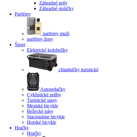
Záhradné grily
Záhradné stoličky
Parfémy
parfemy muži
parfémy ženy
Šport
Elektrické kolobežky
chladničky turistické
Autosedačky
Cyklistické prilby
Turistické stany
Mestské bicykle
Bežecké pásy
Stacionárne bicykle
Horské bicykle
Hračky
Hračky