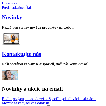
Do košíka
Predchádzajúce
Ďalej
Novinky
Každý deň
stovk
y no
vých produktov
na webe.
Kontaktujte nás
Naši operátori
su v
ám k dispozícii
, stači nás kontaktovať.
Novinky a akcie na email
Buďte prvý/ou, kto sa dozvie o špeciálnych zľavách a akciách.
Môžete sa kedykoľvek odhlásiť.