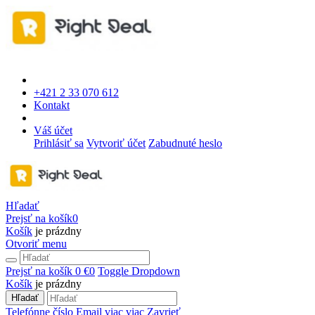
+421 2 33 070 612
Kontakt
Váš účet
Prihlásiť sa
Vytvoriť účet
Zabudnuté heslo
Hľadať
Prejsť na košík
0
Košík
je prázdny
Otvoriť menu
Prejsť na košík
0 €
0
Toggle Dropdown
Košík
je prázdny
Hľadať
Telefónne číslo
Email
viac
viac
Zavrieť