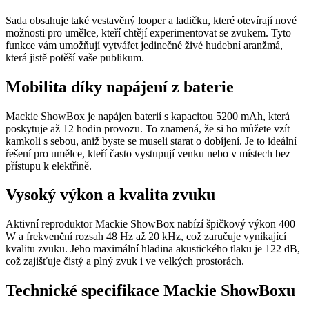
Sada obsahuje také vestavěný looper a ladičku, které otevírají nové
možnosti pro umělce, kteří chtějí experimentovat se zvukem. Tyto
funkce vám umožňují vytvářet jedinečné živé hudební aranžmá,
která jistě potěší vaše publikum.
Mobilita díky napájení z baterie
Mackie ShowBox je napájen baterií s kapacitou 5200 mAh, která
poskytuje až 12 hodin provozu. To znamená, že si ho můžete vzít
kamkoli s sebou, aniž byste se museli starat o dobíjení. Je to ideální
řešení pro umělce, kteří často vystupují venku nebo v místech bez
přístupu k elektřině.
Vysoký výkon a kvalita zvuku
Aktivní reproduktor Mackie ShowBox nabízí špičkový výkon 400
W a frekvenční rozsah 48 Hz až 20 kHz, což zaručuje vynikající
kvalitu zvuku. Jeho maximální hladina akustického tlaku je 122 dB,
což zajišťuje čistý a plný zvuk i ve velkých prostorách.
Technické specifikace Mackie ShowBoxu