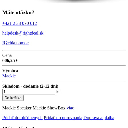
Máte otázku?
+421 2 33 070 612
helpdesk@rightdeal.sk
Rýchla pomoc
Cena
606,25 €
Výrobca
Mackie
Skladom - dodanie (2-12 dní)
ks
Do košíka
Mackie Speaker Mackie ShowBox
viac
Pridať do obľúbených
Pridať do porovnania
Doprava a platba