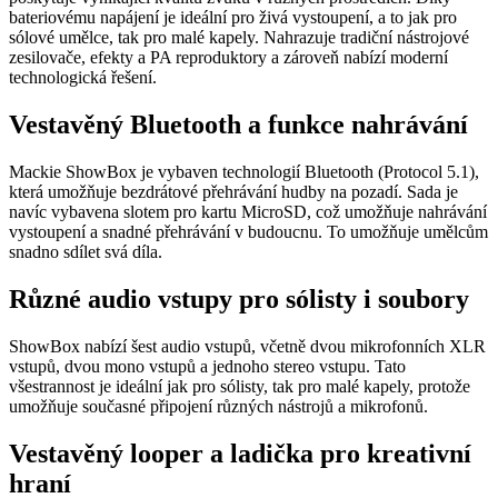
bateriovému napájení je ideální pro živá vystoupení, a to jak pro
sólové umělce, tak pro malé kapely. Nahrazuje tradiční nástrojové
zesilovače, efekty a PA reproduktory a zároveň nabízí moderní
technologická řešení.
Vestavěný Bluetooth a funkce nahrávání
Mackie ShowBox je vybaven technologií Bluetooth (Protocol 5.1),
která umožňuje bezdrátové přehrávání hudby na pozadí. Sada je
navíc vybavena slotem pro kartu MicroSD, což umožňuje nahrávání
vystoupení a snadné přehrávání v budoucnu. To umožňuje umělcům
snadno sdílet svá díla.
Různé audio vstupy pro sólisty i soubory
ShowBox nabízí šest audio vstupů, včetně dvou mikrofonních XLR
vstupů, dvou mono vstupů a jednoho stereo vstupu. Tato
všestrannost je ideální jak pro sólisty, tak pro malé kapely, protože
umožňuje současné připojení různých nástrojů a mikrofonů.
Vestavěný looper a ladička pro kreativní
hraní