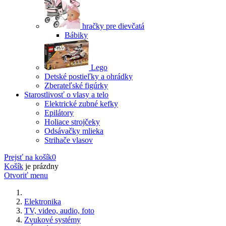
hračky pre dievčatá
Bábiky
Lego
Detské postieľky a ohrádky
Zberateľské figúrky
Starostlivosť o vlasy a telo
Elektrické zubné kefky
Epilátory
Holiace strojčeky
Odsávačky mlieka
Strihače vlasov
Prejsť na košík
0
Košík
je prázdny
Otvoriť menu
Elektronika
TV, video, audio, foto
Zvukové systémy