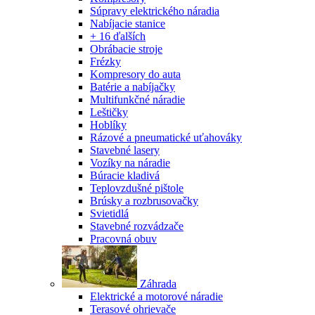
Súpravy elektrického náradia
Nabíjacie stanice
+ 16 ďalších
Obrábacie stroje
Frézky
Kompresory do auta
Batérie a nabíjačky
Multifunkčné náradie
Leštičky
Hoblíky
Rázové a pneumatické uťahováky
Stavebné lasery
Vozíky na náradie
Búracie kladivá
Teplovzdušné pištole
Brúsky a rozbrusovačky
Svietidlá
Stavebné rozvádzače
Pracovná obuv
Záhrada
Elektrické a motorové náradie
Terasové ohrievače