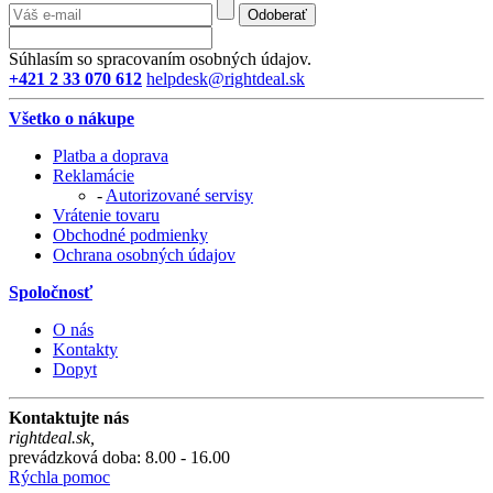
Odoberať
Súhlasím so spracovaním osobných údajov.
+421 2 33 070 612
helpdesk@rightdeal.sk
Všetko o nákupe
Platba a doprava
Reklamácie
-
Autorizované servisy
Vrátenie tovaru
Obchodné podmienky
Ochrana osobných údajov
Spoločnosť
O nás
Kontakty
Dopyt
Kontaktujte nás
rightdeal.sk
,
prevádzková doba: 8.00 - 16.00
Rýchla pomoc