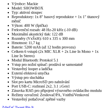
Výrobce: Mackie
Model: SHOWBOX
Typ: aktivní sloupec
Reproduktory: 1x 8" basový reproduktor + 1x 1" titanový
měnič
Výkon: 400 W (špička)
Frekvenční rozsah: 48 Hz-20 kHz (-10 dB)
Maximální akustický tlak: 122 dB
Rozměry (VxŠxH): 610 x 335 x 300 mm
Hmotnost: 11,7 kg
Baterie: 5200 mAh (až 12 hodin provozu)
Celkem 6 vstupů (2x MIC XLR + 2x Line In Mono + 1x
Line In Stereo)
Modul Bluetooth: Protokol 5.1
Vstup pro nožní spínač: prodává se samostatně
Vestavěný looper a ladička
Externí efektová smyčka
Výstup pro sluchátka
Slot pro kartu MicroSD pro nahrávání
Port USB-C: rozhraní 2x2, 3.1 ≥Gen1
Zásuvka RJ45 pro připojení výsuvného ovládacího modulu
Režimy ozvučení: Zesilovač/PA, Vnitřní/Venkovní
Vestavěný potlačovač zpětné vazby
Zdieľať
Tweet
Pin It