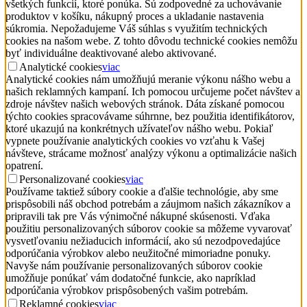
všetkých funkcií, ktoré ponúka. Sú zodpovedné za uchovávanie
produktov v košíku, nákupný proces a ukladanie nastavenia
súkromia. Nepožadujeme Váš súhlas s využitím technických
cookies na našom webe. Z tohto dôvodu technické cookies nemôžu
byť individuálne deaktivované alebo aktivované.
Analytické cookies
viac
Analytické cookies nám umožňujú meranie výkonu nášho webu a
našich reklamných kampaní. Ich pomocou určujeme počet návštev a
zdroje návštev našich webových stránok. Dáta získané pomocou
týchto cookies spracovávame súhrnne, bez použitia identifikátorov,
ktoré ukazujú na konkrétnych užívateľov nášho webu. Pokiaľ
vypnete používanie analytických cookies vo vzťahu k Vašej
návšteve, strácame možnosť analýzy výkonu a optimalizácie našich
opatrení.
Personalizované cookies
viac
Používame taktiež súbory cookie a ďalšie technológie, aby sme
prispôsobili náš obchod potrebám a záujmom našich zákazníkov a
pripravili tak pre Vás výnimočné nákupné skúsenosti. Vďaka
použitiu personalizovaných súborov cookie sa môžeme vyvarovať
vysvetľovaniu nežiaducich informácií, ako sú nezodpovedajúce
odporúčania výrobkov alebo neužitočné mimoriadne ponuky.
Navyše nám používanie personalizovaných súborov cookie
umožňuje ponúkať vám dodatočné funkcie, ako napríklad
odporúčania výrobkov prispôsobených vašim potrebám.
Reklamné cookies
viac