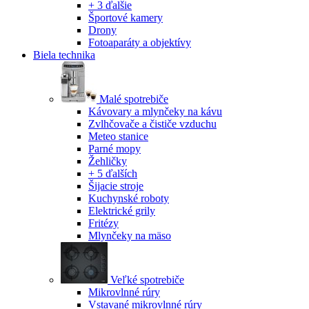
+ 3 ďalšie
Športové kamery
Drony
Fotoaparáty a objektívy
Biela technika
Malé spotrebiče
Kávovary a mlynčeky na kávu
Zvlhčovače a čističe vzduchu
Meteo stanice
Parné mopy
Žehličky
+ 5 ďalších
Šijacie stroje
Kuchynské roboty
Elektrické grily
Fritézy
Mlynčeky na mäso
Veľké spotrebiče
Mikrovlnné rúry
Vstavané mikrovlnné rúry