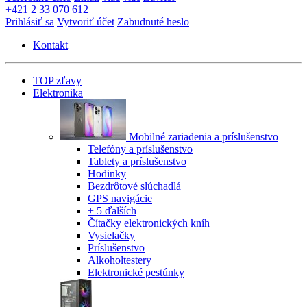
+421 2 33 070 612
Prihlásiť sa
Vytvoriť účet
Zabudnuté heslo
Kontakt
TOP zľavy
Elektronika
Mobilné zariadenia a príslušenstvo
Telefóny a príslušenstvo
Tablety a príslušenstvo
Hodinky
Bezdrôtové slúchadlá
GPS navigácie
+ 5 ďalších
Čítačky elektronických kníh
Vysielačky
Príslušenstvo
Alkoholtestery
Elektronické pestúnky