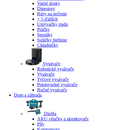
Varné dosky
Digestory
Rúry na pečenie
+ 5 ďalších
Umývačky riadu
Práčky
Sporáky
Sušičky bielizne
Chladničky
Vysávače
Robotické vysávače
Vysávače
Tyčové vysávače
Priemyselné vysávače
Ručné vysávače
Dom a záhrada
Dielňa
AKU vŕtačky a skrutkovače
Píly
Kompresory