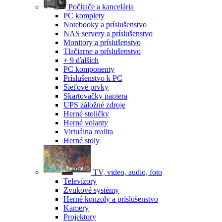
Počítače a kancelária
PC komplety
Notebooky a príslušenstvo
NAS servery a príslušenstvo
Monitory a príslušenstvo
Tlačiarne a príslušenstvo
+ 9 ďalších
PC komponenty
Príslušenstvo k PC
Sieťové prvky
Skartovačky papiera
UPS záložné zdroje
Herné stoličky
Herné volanty
Virtuálna realita
Herné stoly
TV, video, audio, foto
Televízory
Zvukové systémy
Herné konzoly a príslušenstvo
Kamery
Projektory