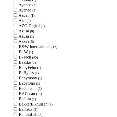
Ayaneo
(2)
Ayaneo
(3)
Azden
(1)
Azo
(3)
AZO Digital
(3)
Azusa
(9)
Azusa
(1)
Azza
(15)
B&W International
(12)
B+W
(1)
B-Tech
(45)
Baaske
(1)
BabyFehn
(1)
BaByliss
(1)
Babymoov
(1)
BabyOno
(1)
Bachmann
(7)
BACscan
(11)
Badura
(1)
BakkerElkhuizen
(9)
Ballistix
(2)
BambuLab
(2)