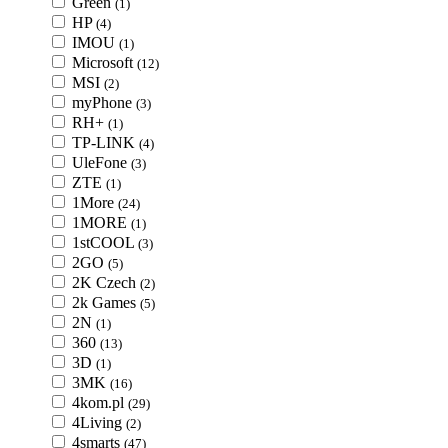
Green
(1)
HP
(4)
IMOU
(1)
Microsoft
(12)
MSI
(2)
myPhone
(3)
RH+
(1)
TP-LINK
(4)
UleFone
(3)
ZTE
(1)
1More
(24)
1MORE
(1)
1stCOOL
(3)
2GO
(5)
2K Czech
(2)
2k Games
(5)
2N
(1)
360
(13)
3D
(1)
3MK
(16)
4kom.pl
(29)
4Living
(2)
4smarts
(47)