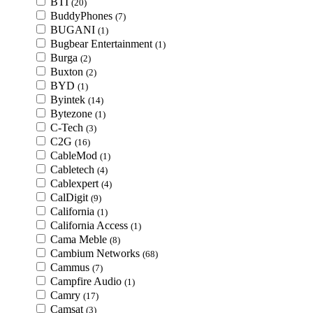
BTI
(20)
BuddyPhones
(7)
BUGANI
(1)
Bugbear Entertainment
(1)
Burga
(2)
Buxton
(2)
BYD
(1)
Byintek
(14)
Bytezone
(1)
C-Tech
(3)
C2G
(16)
CableMod
(1)
Cabletech
(4)
Cablexpert
(4)
CalDigit
(9)
California
(1)
California Access
(1)
Cama Meble
(8)
Cambium Networks
(68)
Cammus
(7)
Campfire Audio
(1)
Camry
(17)
Camsat
(3)