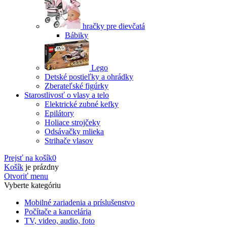
hračky pre dievčatá
Bábiky
Lego
Detské postieľky a ohrádky
Zberateľské figúrky
Starostlivosť o vlasy a telo
Elektrické zubné kefky
Epilátory
Holiace strojčeky
Odsávačky mlieka
Strihače vlasov
Prejsť na košík
0
Košík
je prázdny
Otvoriť menu
Vyberte kategóriu
Mobilné zariadenia a príslušenstvo
Počítače a kancelária
TV, video, audio, foto