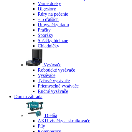
Varné dosky
Digestory
Rúry na pečenie
+ 5 ďalších
Umývačky riadu
Práčky
Sporáky
Sušičky bielizne
Chladničky
Vysávače
Robotické vysávače
Vysávače
Tyčové vysávače
Priemyselné vysávače
Ručné vysávače
Dom a záhrada
Dielňa
AKU vŕtačky a skrutkovače
Píly
Kompresory