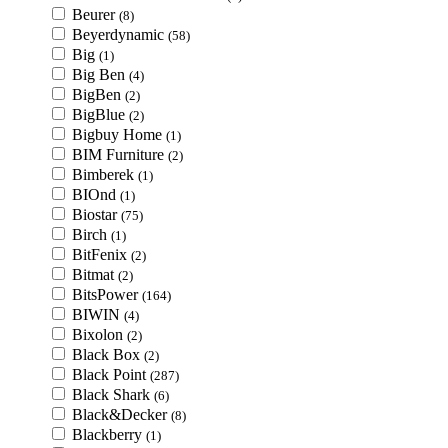
Beurer
(8)
Beyerdynamic
(58)
Big
(1)
Big Ben
(4)
BigBen
(2)
BigBlue
(2)
Bigbuy Home
(1)
BIM Furniture
(2)
Bimberek
(1)
BIOnd
(1)
Biostar
(75)
Birch
(1)
BitFenix
(2)
Bitmat
(2)
BitsPower
(164)
BIWIN
(4)
Bixolon
(2)
Black Box
(2)
Black Point
(287)
Black Shark
(6)
Black&Decker
(8)
Blackberry
(1)