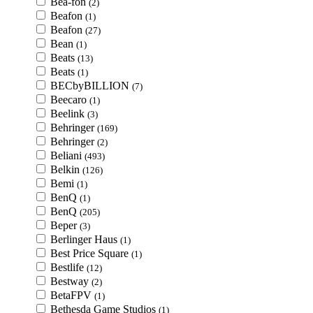
Bea-fon
(2)
Beafon
(1)
Beafon
(27)
Bean
(1)
Beats
(13)
Beats
(1)
BECbyBILLION
(7)
Beecaro
(1)
Beelink
(3)
Behringer
(169)
Behringer
(2)
Beliani
(493)
Belkin
(126)
Bemi
(1)
BenQ
(1)
BenQ
(205)
Beper
(3)
Berlinger Haus
(1)
Best Price Square
(1)
Bestlife
(12)
Bestway
(2)
BetaFPV
(1)
Bethesda Game Studios
(1)