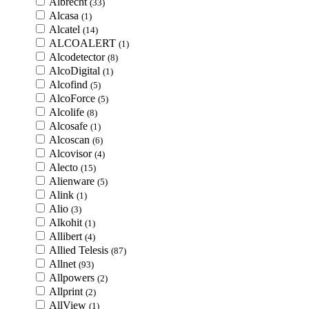
Albrecht
(33)
Alcasa
(1)
Alcatel
(14)
ALCOALERT
(1)
Alcodetector
(8)
AlcoDigital
(1)
Alcofind
(5)
AlcoForce
(5)
Alcolife
(8)
Alcosafe
(1)
Alcoscan
(6)
Alcovisor
(4)
Alecto
(15)
Alienware
(5)
Alink
(1)
Alio
(3)
Alkohit
(1)
Allibert
(4)
Allied Telesis
(87)
Allnet
(93)
Allpowers
(2)
Allprint
(2)
AllView
(1)