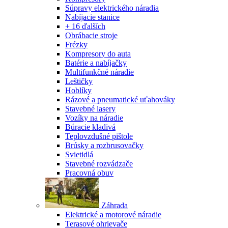
Súpravy elektrického náradia
Nabíjacie stanice
+ 16 ďalších
Obrábacie stroje
Frézky
Kompresory do auta
Batérie a nabíjačky
Multifunkčné náradie
Leštičky
Hoblíky
Rázové a pneumatické uťahováky
Stavebné lasery
Vozíky na náradie
Búracie kladivá
Teplovzdušné pištole
Brúsky a rozbrusovačky
Svietidlá
Stavebné rozvádzače
Pracovná obuv
Záhrada
Elektrické a motorové náradie
Terasové ohrievače