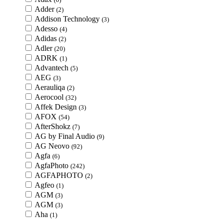
Adder
(2)
Addison Technology
(3)
Adesso
(4)
Adidas
(2)
Adler
(20)
ADRK
(1)
Advantech
(5)
AEG
(3)
Aerauliqa
(2)
Aerocool
(32)
Affek Design
(3)
AFOX
(54)
AfterShokz
(7)
AG by Final Audio
(9)
AG Neovo
(92)
Agfa
(6)
AgfaPhoto
(242)
AGFAPHOTO
(2)
Agfeo
(1)
AGM
(3)
AGM
(3)
Aha
(1)