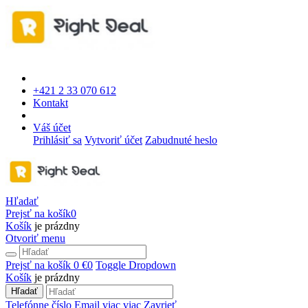
+421 2 33 070 612
Kontakt
Váš účet
Prihlásiť sa
Vytvoriť účet
Zabudnuté heslo
Hľadať
Prejsť na košík
0
Košík
je prázdny
Otvoriť menu
Prejsť na košík
0 €
0
Toggle Dropdown
Košík
je prázdny
Hľadať
Telefónne číslo
Email
viac
viac
Zavrieť