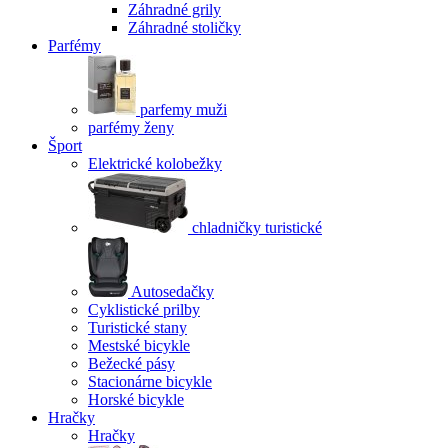
Záhradné grily
Záhradné stoličky
Parfémy
parfemy muži
parfémy ženy
Šport
Elektrické kolobežky
chladničky turistické
Autosedačky
Cyklistické prilby
Turistické stany
Mestské bicykle
Bežecké pásy
Stacionárne bicykle
Horské bicykle
Hračky
Hračky