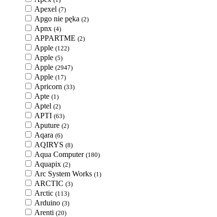
Apexel
(7)
Apgo nie pęka
(2)
Apnx
(4)
APPARTME
(2)
Apple
(122)
Apple
(5)
Apple
(2947)
Apple
(17)
Apricorn
(33)
Apte
(1)
Aptel
(2)
APTI
(63)
Aputure
(2)
Aqara
(6)
AQIRYS
(8)
Aqua Computer
(180)
Aquapix
(2)
Arc System Works
(1)
ARCTIC
(3)
Arctic
(113)
Arduino
(3)
Arenti
(20)