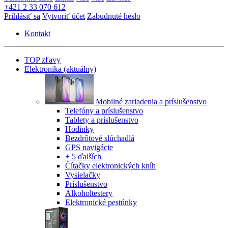
+421 2 33 070 612
Prihlásiť sa
Vytvoriť účet
Zabudnuté heslo
Kontakt
TOP zľavy
Elektronika
(aktuálny)
Mobilné zariadenia a príslušenstvo
Telefóny a príslušenstvo
Tablety a príslušenstvo
Hodinky
Bezdrôtové slúchadlá
GPS navigácie
+ 5 ďalších
Čítačky elektronických kníh
Vysielačky
Príslušenstvo
Alkoholtestery
Elektronické pestúnky