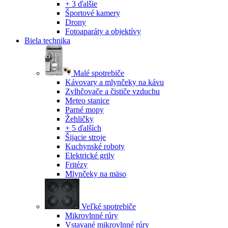
+ 3 ďalšie
Športové kamery
Drony
Fotoaparáty a objektívy
Biela technika
Malé spotrebiče
Kávovary a mlynčeky na kávu
Zvlhčovače a čističe vzduchu
Meteo stanice
Parné mopy
Žehličky
+ 5 ďalších
Šijacie stroje
Kuchynské roboty
Elektrické grily
Fritézy
Mlynčeky na mäso
Veľké spotrebiče
Mikrovlnné rúry
Vstavané mikrovlnné rúry