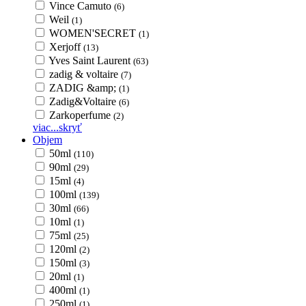
Vince Camuto
(6)
Weil
(1)
WOMEN'SECRET
(1)
Xerjoff
(13)
Yves Saint Laurent
(63)
zadig & voltaire
(7)
ZADIG &amp;
(1)
Zadig&Voltaire
(6)
Zarkoperfume
(2)
viac...
skryť
Objem
50ml
(110)
90ml
(29)
15ml
(4)
100ml
(139)
30ml
(66)
10ml
(1)
75ml
(25)
120ml
(2)
150ml
(3)
20ml
(1)
400ml
(1)
250ml
(1)