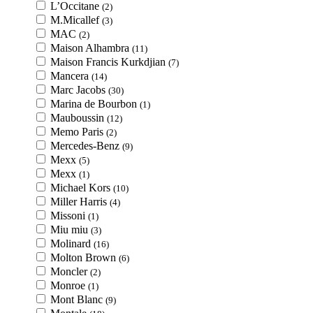
L’Occitane
(2)
M.Micallef
(3)
MAC
(2)
Maison Alhambra
(11)
Maison Francis Kurkdjian
(7)
Mancera
(14)
Marc Jacobs
(30)
Marina de Bourbon
(1)
Mauboussin
(12)
Memo Paris
(2)
Mercedes-Benz
(9)
Mexx
(5)
Mexx
(1)
Michael Kors
(10)
Miller Harris
(4)
Missoni
(1)
Miu miu
(3)
Molinard
(16)
Molton Brown
(6)
Moncler
(2)
Monroe
(1)
Mont Blanc
(9)