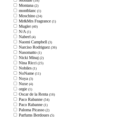
Montale
(18)
Montana
(2)
montblanc
(1)
Moschino
(24)
Mr&Mrs Fragrance
(1)
Mugler
(40)
N/A
(1)
Nabeel
(4)
Naomi Campbell
(3)
Narciso Rodriguez
(36)
Nasomatto
(1)
Nicki Minaj
(2)
Nina Ricci
(25)
Nobiles
(1)
NoName
(11)
Noya
(3)
Nuxe
(4)
orgie
(1)
Oscar de la Renta
(16)
Paco Rabanne
(54)
Paco Rabanne
(1)
Paloma Picasso
(2)
Parfums Berdoues
(5)