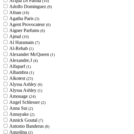
Acqua Di Parma
(10)
Adolfo Dominguez
(9)
Afnan
(18)
Agatha Paris
(3)
Agent Provocateur
(6)
Aigner Parfums
(6)
Ajmal
(10)
Al Haramain
(7)
Al-Rehab
(1)
Alexander McQueen
(1)
Alexandre.J
(4)
Alfaparf
(1)
Alhambra
(1)
Alkotest
(25)
Alyssa Ashley
(6)
Alyssa Ashley
(1)
Amouage
(24)
Angel Schlesser
(2)
Anna Sui
(2)
Annayake
(2)
Annick Goutal
(7)
Antonio Banderas
(8)
Aquolina
(2)