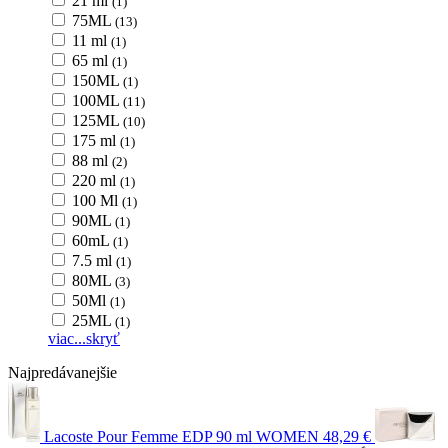
21 ml
(1)
75ML
(13)
11 ml
(1)
65 ml
(1)
150ML
(1)
100ML
(11)
125ML
(10)
175 ml
(1)
88 ml
(2)
220 ml
(1)
100 Ml
(1)
90ML
(1)
60mL
(1)
7.5 ml
(1)
80ML
(3)
50Ml
(1)
25ML
(1)
viac...
skryť
Najpredávanejšie
Lacoste Pour Femme EDP 90 ml WOMEN
48,29 €