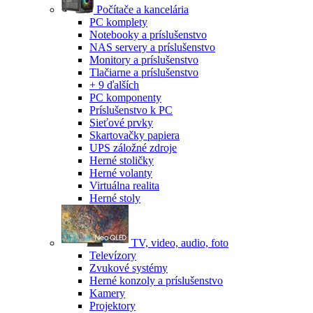
Počítače a kancelária
PC komplety
Notebooky a príslušenstvo
NAS servery a príslušenstvo
Monitory a príslušenstvo
Tlačiarne a príslušenstvo
+ 9 ďalších
PC komponenty
Príslušenstvo k PC
Sieťové prvky
Skartovačky papiera
UPS záložné zdroje
Herné stoličky
Herné volanty
Virtuálna realita
Herné stoly
TV, video, audio, foto
Televízory
Zvukové systémy
Herné konzoly a príslušenstvo
Kamery
Projektory