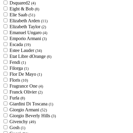
Dsquared2
(4)
Eight & Bob
(8)
Elie Saab
(51)
Elizabeth Arden
(11)
Elizabeth Taylor
(2)
Emanuel Ungaro
(4)
Emporio Armani
(3)
Escada
(19)
Estee Lauder
(34)
Etat Libre dOrange
(6)
Fendi
(1)
Filorga
(1)
Flor De Mayo
(1)
Floris
(10)
Fragrance One
(4)
Franck Olivier
(2)
Furla
(8)
Giardini Di Toscana
(1)
Giorgio Armani
(52)
Giorgio Beverly Hills
(3)
Givenchy
(49)
Gosh
(1)