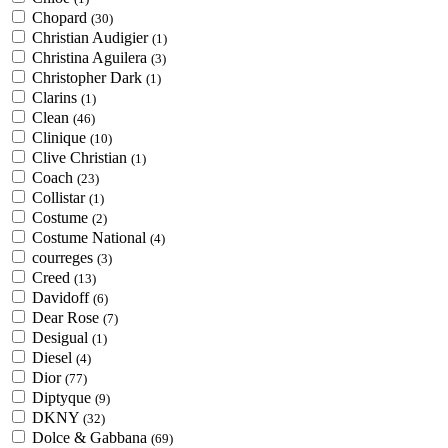
Chopard
(30)
Christian Audigier
(1)
Christina Aguilera
(3)
Christopher Dark
(1)
Clarins
(1)
Clean
(46)
Clinique
(10)
Clive Christian
(1)
Coach
(23)
Collistar
(1)
Costume
(2)
Costume National
(4)
courreges
(3)
Creed
(13)
Davidoff
(6)
Dear Rose
(7)
Desigual
(1)
Diesel
(4)
Dior
(77)
Diptyque
(9)
DKNY
(32)
Dolce & Gabbana
(69)