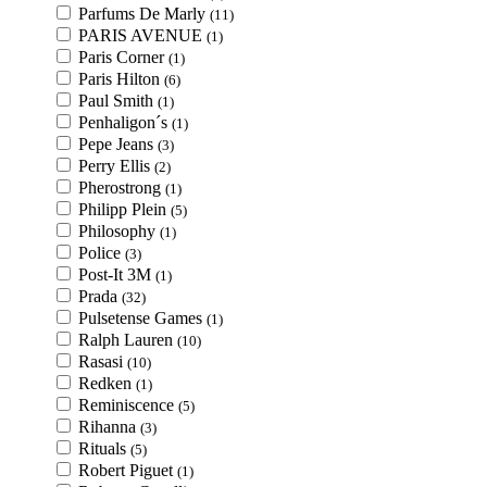
Parfums De Marly
(11)
PARIS AVENUE
(1)
Paris Corner
(1)
Paris Hilton
(6)
Paul Smith
(1)
Penhaligon´s
(1)
Pepe Jeans
(3)
Perry Ellis
(2)
Pherostrong
(1)
Philipp Plein
(5)
Philosophy
(1)
Police
(3)
Post-It 3M
(1)
Prada
(32)
Pulsetense Games
(1)
Ralph Lauren
(10)
Rasasi
(10)
Redken
(1)
Reminiscence
(5)
Rihanna
(3)
Rituals
(5)
Robert Piguet
(1)