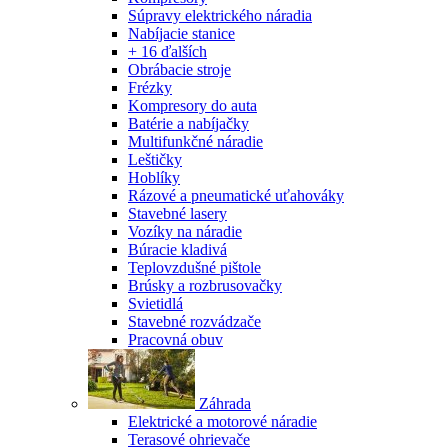
Súpravy elektrického náradia
Nabíjacie stanice
+ 16 ďalších
Obrábacie stroje
Frézky
Kompresory do auta
Batérie a nabíjačky
Multifunkčné náradie
Leštičky
Hoblíky
Rázové a pneumatické uťahováky
Stavebné lasery
Vozíky na náradie
Búracie kladivá
Teplovzdušné pištole
Brúsky a rozbrusovačky
Svietidlá
Stavebné rozvádzače
Pracovná obuv
Záhrada
Elektrické a motorové náradie
Terasové ohrievače