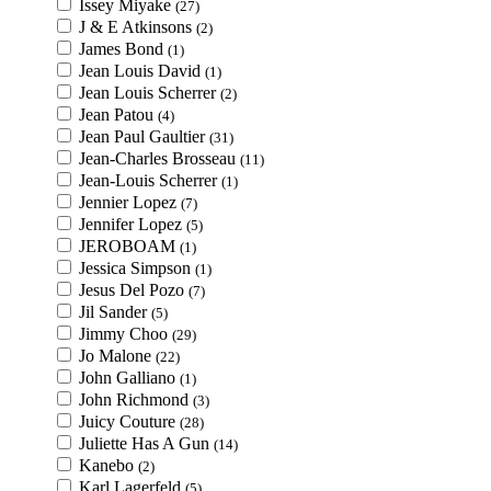
Issey Miyake
(27)
J & E Atkinsons
(2)
James Bond
(1)
Jean Louis David
(1)
Jean Louis Scherrer
(2)
Jean Patou
(4)
Jean Paul Gaultier
(31)
Jean-Charles Brosseau
(11)
Jean-Louis Scherrer
(1)
Jennier Lopez
(7)
Jennifer Lopez
(5)
JEROBOAM
(1)
Jessica Simpson
(1)
Jesus Del Pozo
(7)
Jil Sander
(5)
Jimmy Choo
(29)
Jo Malone
(22)
John Galliano
(1)
John Richmond
(3)
Juicy Couture
(28)
Juliette Has A Gun
(14)
Kanebo
(2)
Karl Lagerfeld
(5)