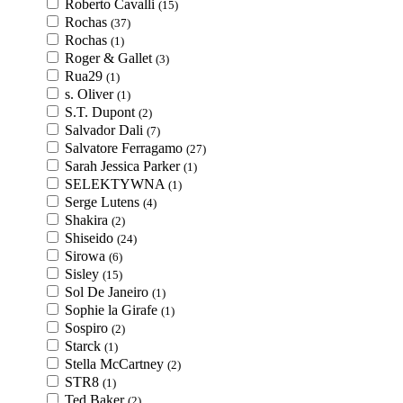
Roberto Cavalli
(15)
Rochas
(37)
Rochas
(1)
Roger & Gallet
(3)
Rua29
(1)
s. Oliver
(1)
S.T. Dupont
(2)
Salvador Dali
(7)
Salvatore Ferragamo
(27)
Sarah Jessica Parker
(1)
SELEKTYWNA
(1)
Serge Lutens
(4)
Shakira
(2)
Shiseido
(24)
Sirowa
(6)
Sisley
(15)
Sol De Janeiro
(1)
Sophie la Girafe
(1)
Sospiro
(2)
Starck
(1)
Stella McCartney
(2)
STR8
(1)
Ted Baker
(2)