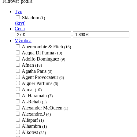
Filtrovať podľa
Typ
Skladom
(1)
skryť
Cena
-
Výrobca
Abercrombie & Fitch
(16)
Acqua Di Parma
(10)
Adolfo Dominguez
(9)
Afnan
(18)
Agatha Paris
(3)
Agent Provocateur
(6)
Aigner Parfums
(6)
Ajmal
(10)
Al Haramain
(7)
Al-Rehab
(1)
Alexander McQueen
(1)
Alexandre.J
(4)
Alfaparf
(1)
Alhambra
(1)
Alkotest
(25)