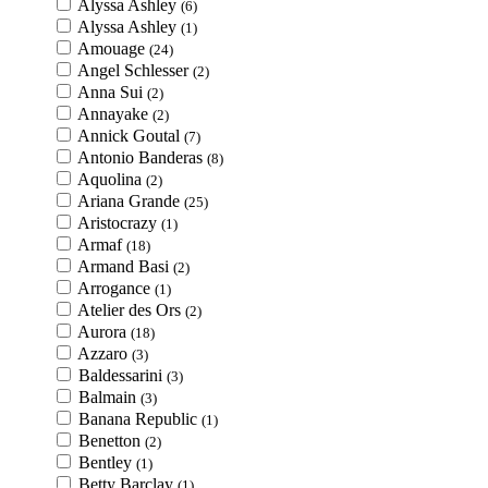
Alyssa Ashley
(6)
Alyssa Ashley
(1)
Amouage
(24)
Angel Schlesser
(2)
Anna Sui
(2)
Annayake
(2)
Annick Goutal
(7)
Antonio Banderas
(8)
Aquolina
(2)
Ariana Grande
(25)
Aristocrazy
(1)
Armaf
(18)
Armand Basi
(2)
Arrogance
(1)
Atelier des Ors
(2)
Aurora
(18)
Azzaro
(3)
Baldessarini
(3)
Balmain
(3)
Banana Republic
(1)
Benetton
(2)
Bentley
(1)
Betty Barclay
(1)