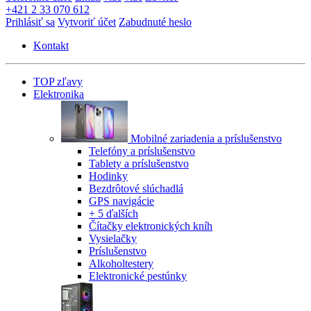
+421 2 33 070 612
Prihlásiť sa
Vytvoriť účet
Zabudnuté heslo
Kontakt
TOP zľavy
Elektronika
Mobilné zariadenia a príslušenstvo
Telefóny a príslušenstvo
Tablety a príslušenstvo
Hodinky
Bezdrôtové slúchadlá
GPS navigácie
+ 5 ďalších
Čítačky elektronických kníh
Vysielačky
Príslušenstvo
Alkoholtestery
Elektronické pestúnky