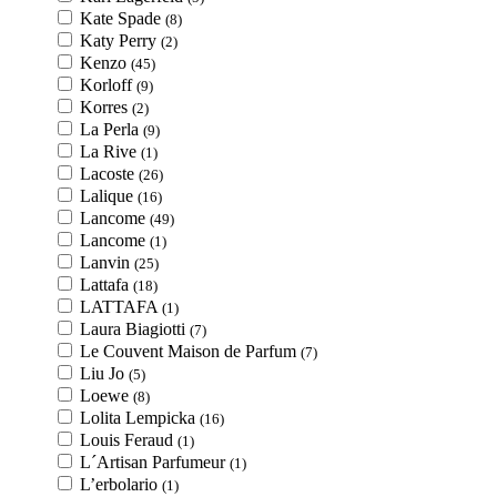
Kate Spade
(8)
Katy Perry
(2)
Kenzo
(45)
Korloff
(9)
Korres
(2)
La Perla
(9)
La Rive
(1)
Lacoste
(26)
Lalique
(16)
Lancome
(49)
Lancome
(1)
Lanvin
(25)
Lattafa
(18)
LATTAFA
(1)
Laura Biagiotti
(7)
Le Couvent Maison de Parfum
(7)
Liu Jo
(5)
Loewe
(8)
Lolita Lempicka
(16)
Louis Feraud
(1)
L´Artisan Parfumeur
(1)
L’erbolario
(1)