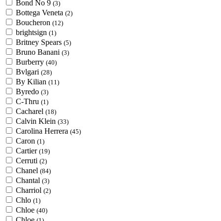
Bond No 9
(3)
Bottega Veneta
(2)
Boucheron
(12)
brightsign
(1)
Britney Spears
(5)
Bruno Banani
(3)
Burberry
(40)
Bvlgari
(28)
By Kilian
(11)
Byredo
(3)
C-Thru
(1)
Cacharel
(18)
Calvin Klein
(33)
Carolina Herrera
(45)
Caron
(1)
Cartier
(19)
Cerruti
(2)
Chanel
(84)
Chantal
(3)
Charriol
(2)
Chlo
(1)
Chloe
(40)
Chloe
(1)