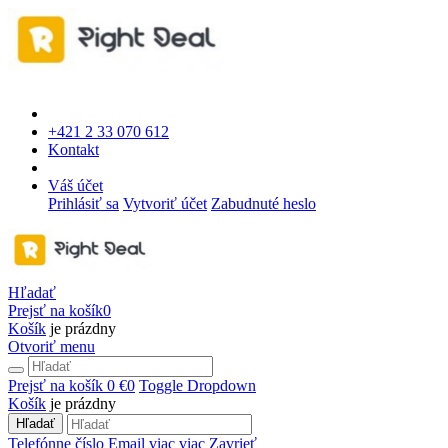
+421 2 33 070 612
Kontakt
Váš účet
Prihlásiť sa
Vytvoriť účet
Zabudnuté heslo
Hľadať
Prejsť na košík
0
Košík
je prázdny
Otvoriť menu
Prejsť na košík
0 €
0
Toggle Dropdown
Košík
je prázdny
Hľadať
Telefónne číslo
Email
viac
viac
Zavrieť