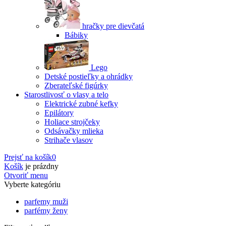
hračky pre dievčatá
Bábiky
Lego
Detské postieľky a ohrádky
Zberateľské figúrky
Starostlivosť o vlasy a telo
Elektrické zubné kefky
Epilátory
Holiace strojčeky
Odsávačky mlieka
Strihače vlasov
Prejsť na košík
0
Košík
je prázdny
Otvoriť menu
Vyberte kategóriu
parfemy muži
parfémy ženy