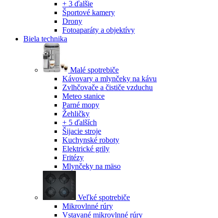
+ 3 ďalšie
Športové kamery
Drony
Fotoaparáty a objektívy
Biela technika
Malé spotrebiče
Kávovary a mlynčeky na kávu
Zvlhčovače a čističe vzduchu
Meteo stanice
Parné mopy
Žehličky
+ 5 ďalších
Šijacie stroje
Kuchynské roboty
Elektrické grily
Fritézy
Mlynčeky na mäso
Veľké spotrebiče
Mikrovlnné rúry
Vstavané mikrovlnné rúry