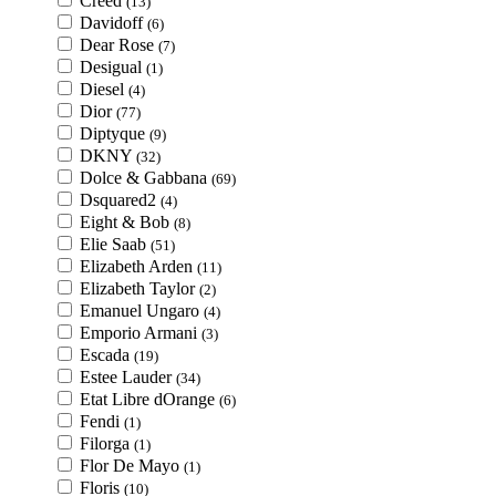
Creed
(13)
Davidoff
(6)
Dear Rose
(7)
Desigual
(1)
Diesel
(4)
Dior
(77)
Diptyque
(9)
DKNY
(32)
Dolce & Gabbana
(69)
Dsquared2
(4)
Eight & Bob
(8)
Elie Saab
(51)
Elizabeth Arden
(11)
Elizabeth Taylor
(2)
Emanuel Ungaro
(4)
Emporio Armani
(3)
Escada
(19)
Estee Lauder
(34)
Etat Libre dOrange
(6)
Fendi
(1)
Filorga
(1)
Flor De Mayo
(1)
Floris
(10)