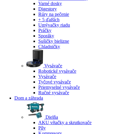
Varné dosky
Digestory
Rúry na pečenie
+ 5 ďalších
Umývačky riadu
Práčky
Sporáky
Sušičky bielizne
Chladničky
Vysávače
Robotické vysávače
Vysávače
Tyčové vysávače
Priemyselné vysávače
Ručné vysávače
Dom a záhrada
Dielňa
AKU vŕtačky a skrutkovače
Píly
Kompresory