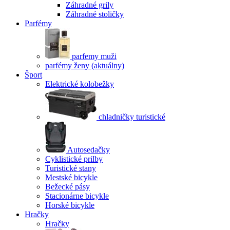
Záhradné grily
Záhradné stoličky
Parfémy
parfemy muži
parfémy ženy
(aktuálny)
Šport
Elektrické kolobežky
chladničky turistické
Autosedačky
Cyklistické prilby
Turistické stany
Mestské bicykle
Bežecké pásy
Stacionárne bicykle
Horské bicykle
Hračky
Hračky