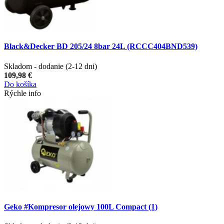
Black&Decker BD 205/24 8bar 24L (RCCC404BND539)
Skladom - dodanie (2-12 dni)
109,98 €
Do košíka
Rýchle info
Geko #Kompresor olejowy 100L Compact (1)