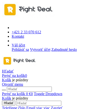
+421 2 33 070 612
Kontakt
Váš účet
Prihlásiť sa
Vytvoriť účet
Zabudnuté heslo
Hľadať
Prejsť na košík
0
Košík
je prázdny
Otvoriť menu
Prejsť na košík
0 €
0
Toggle Dropdown
Košík
je prázdny
Hľadať
Telefónne číslo
Email
viac
viac
Zavrieť