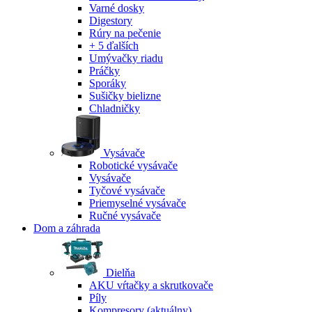
Varné dosky
Digestory
Rúry na pečenie
+ 5 ďalších
Umývačky riadu
Práčky
Sporáky
Sušičky bielizne
Chladničky
Vysávače
Robotické vysávače
Vysávače
Tyčové vysávače
Priemyselné vysávače
Ručné vysávače
Dom a záhrada
Dielňa
AKU vŕtačky a skrutkovače
Píly
Kompresory
(aktuálny)