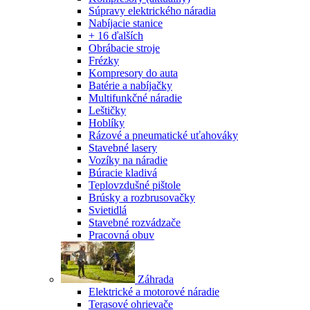
Súpravy elektrického náradia
Nabíjacie stanice
+ 16 ďalších
Obrábacie stroje
Frézky
Kompresory do auta
Batérie a nabíjačky
Multifunkčné náradie
Leštičky
Hoblíky
Rázové a pneumatické uťahováky
Stavebné lasery
Vozíky na náradie
Búracie kladivá
Teplovzdušné pištole
Brúsky a rozbrusovačky
Svietidlá
Stavebné rozvádzače
Pracovná obuv
Záhrada
Elektrické a motorové náradie
Terasové ohrievače