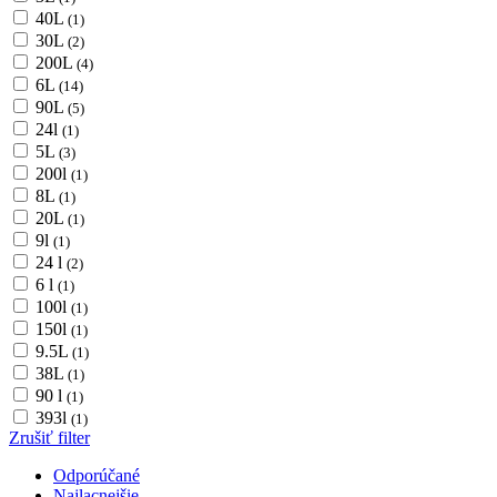
40L
(1)
30L
(2)
200L
(4)
6L
(14)
90L
(5)
24l
(1)
5L
(3)
200l
(1)
8L
(1)
20L
(1)
9l
(1)
24 l
(2)
6 l
(1)
100l
(1)
150l
(1)
9.5L
(1)
38L
(1)
90 l
(1)
393l
(1)
Zrušiť filter
Odporúčané
Najlacnejšie