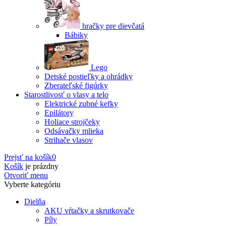
hračky pre dievčatá
Bábiky
Lego
Detské postieľky a ohrádky
Zberateľské figúrky
Starostlivosť o vlasy a telo
Elektrické zubné kefky
Epilátory
Holiace strojčeky
Odsávačky mlieka
Strihače vlasov
Prejsť na košík
0
Košík
je prázdny
Otvoriť menu
Vyberte kategóriu
Dielňa
AKU vŕtačky a skrutkovače
Píly