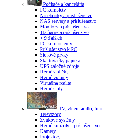
Počítače a kancelária
PC komplety
Notebooky a príslušenstvo
NAS servery a príslušenstvo
Monitory a príslušenstvo
Tlačiarne a príslušenstvo
+ 9 ďalších
PC komponenty
Príslušenstvo k PC
Sieťové prvky
Skartovačky papiera
UPS záložné zdroje
Herné stoličky
Herné volanty
Virtuálna realita
Herné stoly
TV, video, audio, foto
Televízory
Zvukové systémy
Herné konzoly a príslušenstvo
Kamery
Projektory