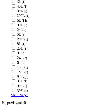
3L
(1)
40L
(1)
30L
(2)
200L
(4)
6L
(14)
90L
(5)
24l
(1)
5L
(3)
200l
(1)
8L
(1)
20L
(1)
9l
(1)
24 l
(2)
6 l
(1)
100l
(1)
150l
(1)
9.5L
(1)
38L
(1)
90 l
(1)
393l
(1)
viac...
skryť
Najpredávanejšie