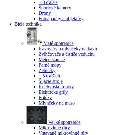
+ 3 ďalšie
Športové kamery
Drony
Fotoaparáty a objektívy
Biela technika
Malé spotrebiče
Kávovary a mlynčeky na kávu
Zvlhčovače a čističe vzduchu
Meteo stanice
Parné mopy
Žehličky
+ 5 ďalších
Šijacie stroje
Kuchynské roboty
Elektrické grily
Fritézy
Mlynčeky na mäso
Veľké spotrebiče
Mikrovlnné rúry
Vstavané mikrovlnné rúry