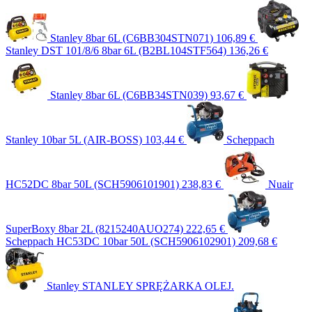
Stanley 8bar 6L (C6BB304STN071)
106,89 €
Stanley DST 101/8/6 8bar 6L (B2BL104STF564)
136,26 €
Stanley 8bar 6L (C6BB34STN039)
93,67 €
Stanley 10bar 5L (AIR-BOSS)
103,44 €
Scheppach
HC52DC 8bar 50L (SCH5906101901)
238,83 €
Nuair
SuperBoxy 8bar 2L (8215240AUO274)
222,65 €
Scheppach HC53DC 10bar 50L (SCH5906102901)
209,68 €
Stanley STANLEY SPRĘŻARKA OLEJ.