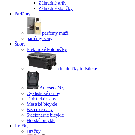
Záhradné grily
Záhradné stoličky
Parfémy
parfemy muži
parfémy ženy
Šport
Elektrické kolobežky
chladničky turistické
Autosedačky
Cyklistické prilby
Turistické stany
Mestské bicykle
Bežecké pásy
Stacionárne bicykle
Horské bicykle
Hračky
Hračky