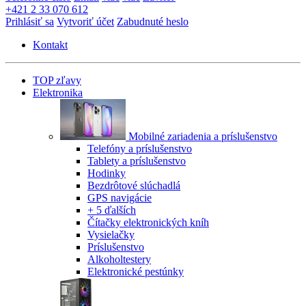
+421 2 33 070 612
Prihlásiť sa
Vytvoriť účet
Zabudnuté heslo
Kontakt
TOP zľavy
Elektronika
Mobilné zariadenia a príslušenstvo
Telefóny a príslušenstvo
Tablety a príslušenstvo
Hodinky
Bezdrôtové slúchadlá
GPS navigácie
+ 5 ďalších
Čítačky elektronických kníh
Vysielačky
Príslušenstvo
Alkoholtestery
Elektronické pestúnky