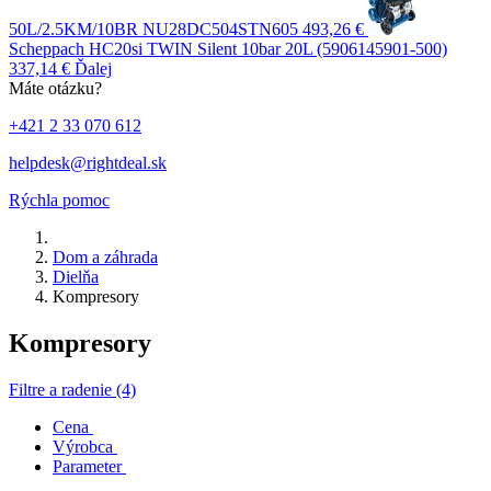
50L/2.5KM/10BR NU28DC504STN605
493,26 €
Scheppach HC20si TWIN Silent 10bar 20L (5906145901-500)
337,14 €
Ďalej
Máte otázku?
+421 2 33 070 612
helpdesk@rightdeal.sk
Rýchla pomoc
Dom a záhrada
Dielňa
Kompresory
Kompresory
Filtre a radenie (4)
Cena
Výrobca
Parameter