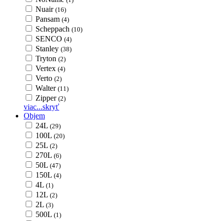
Nuair
(16)
Pansam
(4)
Scheppach
(10)
SENCO
(4)
Stanley
(38)
Tryton
(2)
Vertex
(4)
Verto
(2)
Walter
(11)
Zipper
(2)
viac...
skryť
Objem
24L
(29)
100L
(20)
25L
(2)
270L
(6)
50L
(47)
150L
(4)
4L
(1)
12L
(2)
2L
(3)
500L
(1)