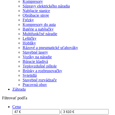
Kompresory
Súpravy elektrického náradia
Nabíjacie stanice
Obrábacie stroje
Frézky
Kompresory do auta
Batérie a nabíjačky
Multifunkčné náradie
Leštičky
Hoblíky
Rázové a pneumatické uťahováky
Stavebné lasery
Vozíky na náradie
Búracie kladivá
Teplovzdušné pištole
Brúsky a rozbrusovačky
Svietidlá
Stavebné rozvádzače
Pracovná obuv
Záhrada
Filtrovať podľa
Cena
-