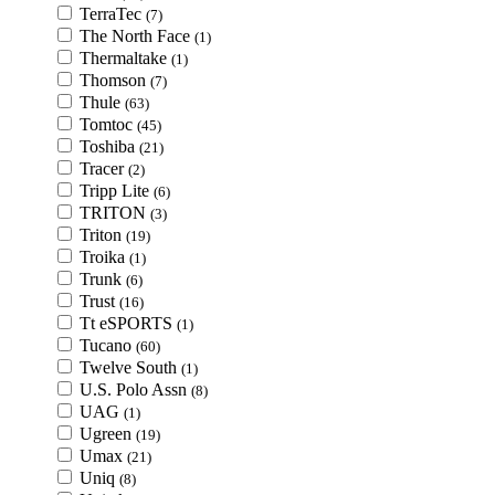
TerraTec
(7)
The North Face
(1)
Thermaltake
(1)
Thomson
(7)
Thule
(63)
Tomtoc
(45)
Toshiba
(21)
Tracer
(2)
Tripp Lite
(6)
TRITON
(3)
Triton
(19)
Troika
(1)
Trunk
(6)
Trust
(16)
Tt eSPORTS
(1)
Tucano
(60)
Twelve South
(1)
U.S. Polo Assn
(8)
UAG
(1)
Ugreen
(19)
Umax
(21)
Uniq
(8)