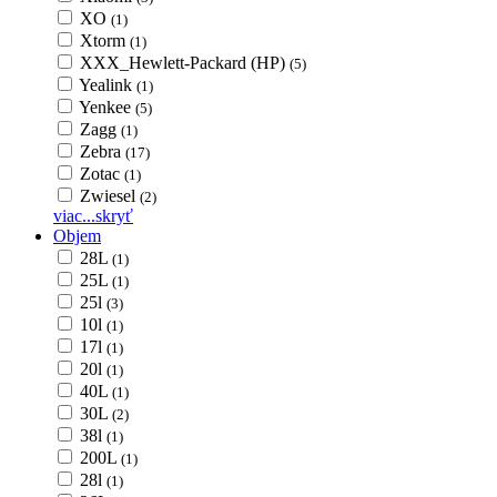
XO
(1)
Xtorm
(1)
XXX_Hewlett-Packard (HP)
(5)
Yealink
(1)
Yenkee
(5)
Zagg
(1)
Zebra
(17)
Zotac
(1)
Zwiesel
(2)
viac...
skryť
Objem
28L
(1)
25L
(1)
25l
(3)
10l
(1)
17l
(1)
20l
(1)
40L
(1)
30L
(2)
38l
(1)
200L
(1)
28l
(1)