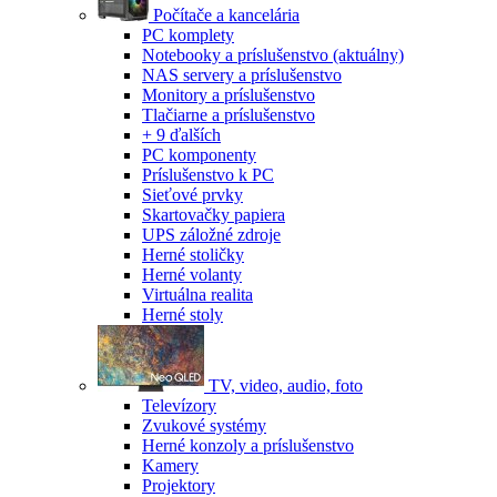
Počítače a kancelária
PC komplety
Notebooky a príslušenstvo
(aktuálny)
NAS servery a príslušenstvo
Monitory a príslušenstvo
Tlačiarne a príslušenstvo
+ 9 ďalších
PC komponenty
Príslušenstvo k PC
Sieťové prvky
Skartovačky papiera
UPS záložné zdroje
Herné stoličky
Herné volanty
Virtuálna realita
Herné stoly
TV, video, audio, foto
Televízory
Zvukové systémy
Herné konzoly a príslušenstvo
Kamery
Projektory