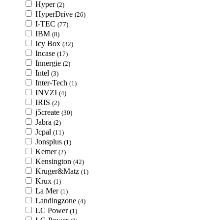
Hyper
(2)
HyperDrive
(26)
I-TEC
(77)
IBM
(8)
Icy Box
(32)
Incase
(17)
Innergie
(2)
Intel
(3)
Inter-Tech
(1)
INVZI
(4)
IRIS
(2)
j5create
(30)
Jabra
(2)
Jcpal
(11)
Jonsplus
(1)
Kemer
(2)
Kensington
(42)
Kruger&Matz
(1)
Krux
(1)
La Mer
(1)
Landingzone
(4)
LC Power
(1)