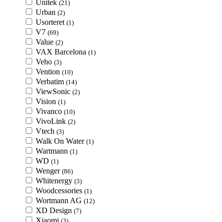
Unitek
(21)
Urban
(2)
Usorteret
(1)
V7
(69)
Value
(2)
VAX Barcelona
(1)
Veho
(3)
Vention
(10)
Verbatim
(14)
ViewSonic
(2)
Vision
(1)
Vivanco
(10)
VivoLink
(2)
Vtech
(3)
Walk On Water
(1)
Wartmann
(1)
WD
(1)
Wenger
(86)
Whitenergy
(3)
Woodcessories
(1)
Wortmann AG
(12)
XD Design
(7)
Xiaomi
(3)