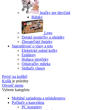
hračky pre dievčatá
Bábiky
Lego
Detské postieľky a ohrádky
Zberateľské figúrky
Starostlivosť o vlasy a telo
Elektrické zubné kefky
Epilátory
Holiace strojčeky
Odsávačky mlieka
Strihače vlasov
Prejsť na košík
0
Košík
je prázdny
Otvoriť menu
Vyberte kategóriu
Mobilné zariadenia a príslušenstvo
Počítače a kancelária
PC komplety