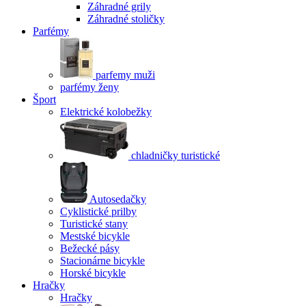
Záhradné grily
Záhradné stoličky
Parfémy
parfemy muži
parfémy ženy
Šport
Elektrické kolobežky
chladničky turistické
Autosedačky
Cyklistické prilby
Turistické stany
Mestské bicykle
Bežecké pásy
Stacionárne bicykle
Horské bicykle
Hračky
Hračky