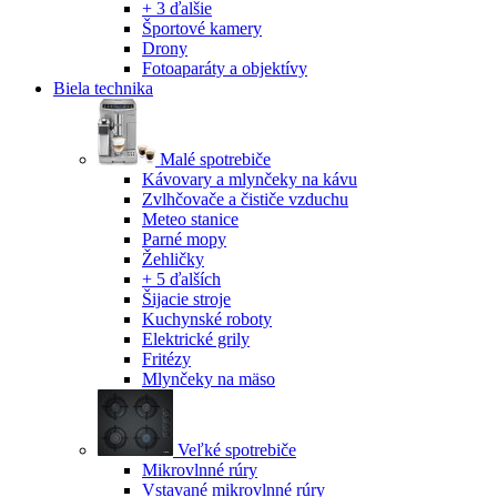
+ 3 ďalšie
Športové kamery
Drony
Fotoaparáty a objektívy
Biela technika
Malé spotrebiče
Kávovary a mlynčeky na kávu
Zvlhčovače a čističe vzduchu
Meteo stanice
Parné mopy
Žehličky
+ 5 ďalších
Šijacie stroje
Kuchynské roboty
Elektrické grily
Fritézy
Mlynčeky na mäso
Veľké spotrebiče
Mikrovlnné rúry
Vstavané mikrovlnné rúry