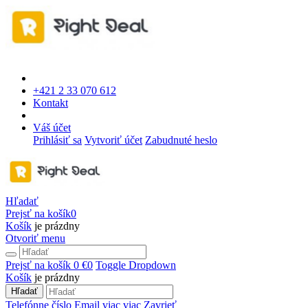
+421 2 33 070 612
Kontakt
Váš účet
Prihlásiť sa
Vytvoriť účet
Zabudnuté heslo
Hľadať
Prejsť na košík
0
Košík
je prázdny
Otvoriť menu
Prejsť na košík
0 €
0
Toggle Dropdown
Košík
je prázdny
Hľadať
Telefónne číslo
Email
viac
viac
Zavrieť