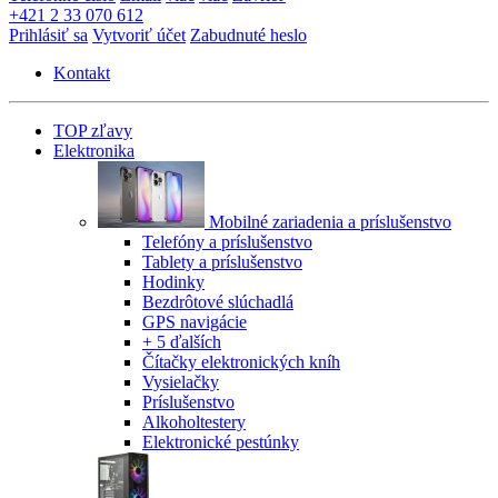
+421 2 33 070 612
Prihlásiť sa
Vytvoriť účet
Zabudnuté heslo
Kontakt
TOP zľavy
Elektronika
Mobilné zariadenia a príslušenstvo
Telefóny a príslušenstvo
Tablety a príslušenstvo
Hodinky
Bezdrôtové slúchadlá
GPS navigácie
+ 5 ďalších
Čítačky elektronických kníh
Vysielačky
Príslušenstvo
Alkoholtestery
Elektronické pestúnky