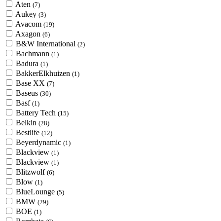
Aten
(7)
Aukey
(3)
Avacom
(19)
Axagon
(6)
B&W International
(2)
Bachmann
(1)
Badura
(1)
BakkerElkhuizen
(1)
Base XX
(7)
Baseus
(30)
Basf
(1)
Battery Tech
(15)
Belkin
(28)
Bestlife
(12)
Beyerdynamic
(1)
Blackview
(1)
Blackview
(1)
Blitzwolf
(6)
Blow
(1)
BlueLounge
(5)
BMW
(29)
BOE
(1)