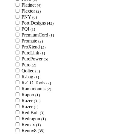
Platinet
(4)
Plextor
(2)
PNY
(6)
Port Designs
(42)
PQI
(1)
PremiumCord
(1)
Promate
(2)
ProXtend
(2)
PureLink
(1)
PurePower
(5)
Puro
(2)
Qoltec
(3)
R-bag
(1)
R-GO Tools
(2)
Ram mounts
(2)
Rapoo
(1)
Razer
(31)
Razer
(1)
Red Bull
(3)
Redragon
(1)
Remax
(1)
Renov8
(35)