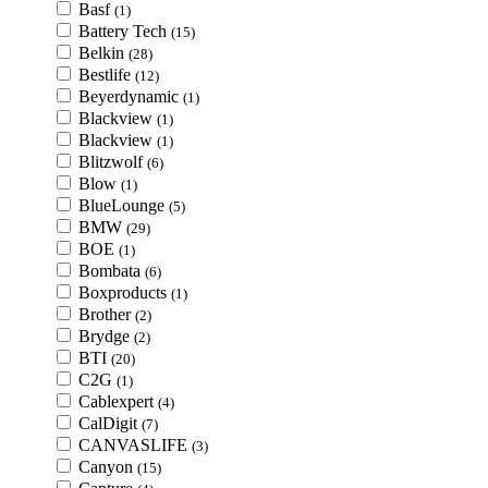
Basf
(1)
Battery Tech
(15)
Belkin
(28)
Bestlife
(12)
Beyerdynamic
(1)
Blackview
(1)
Blackview
(1)
Blitzwolf
(6)
Blow
(1)
BlueLounge
(5)
BMW
(29)
BOE
(1)
Bombata
(6)
Boxproducts
(1)
Brother
(2)
Brydge
(2)
BTI
(20)
C2G
(1)
Cablexpert
(4)
CalDigit
(7)
CANVASLIFE
(3)
Canyon
(15)