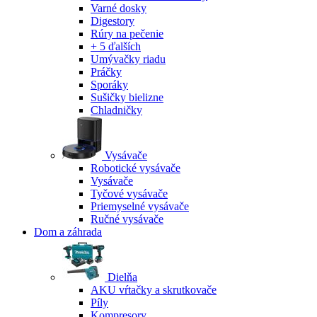
Varné dosky
Digestory
Rúry na pečenie
+ 5 ďalších
Umývačky riadu
Práčky
Sporáky
Sušičky bielizne
Chladničky
Vysávače
Robotické vysávače
Vysávače
Tyčové vysávače
Priemyselné vysávače
Ručné vysávače
Dom a záhrada
Dielňa
AKU vŕtačky a skrutkovače
Píly
Kompresory