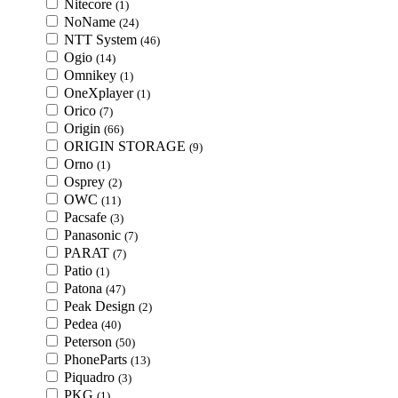
Nitecore
(1)
NoName
(24)
NTT System
(46)
Ogio
(14)
Omnikey
(1)
OneXplayer
(1)
Orico
(7)
Origin
(66)
ORIGIN STORAGE
(9)
Orno
(1)
Osprey
(2)
OWC
(11)
Pacsafe
(3)
Panasonic
(7)
PARAT
(7)
Patio
(1)
Patona
(47)
Peak Design
(2)
Pedea
(40)
Peterson
(50)
PhoneParts
(13)
Piquadro
(3)
PKG
(1)