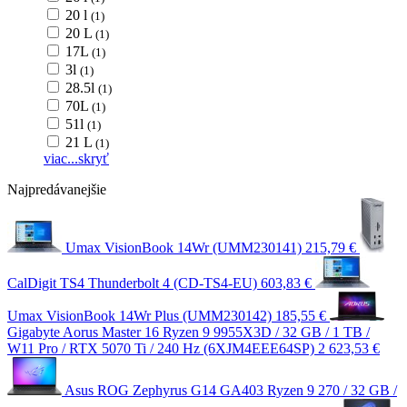
20 l
(1)
20 L
(1)
17L
(1)
3l
(1)
28.5l
(1)
70L
(1)
51l
(1)
21 L
(1)
viac...
skryť
Najpredávanejšie
Umax VisionBook 14Wr (UMM230141)
215,79 €
CalDigit TS4 Thunderbolt 4 (CD-TS4-EU)
603,83 €
Umax VisionBook 14Wr Plus (UMM230142)
185,55 €
Gigabyte Aorus Master 16 Ryzen 9 9955X3D / 32 GB / 1 TB /
W11 Pro / RTX 5070 Ti / 240 Hz (6XJM4EEE64SP)
2 623,53 €
Asus ROG Zephyrus G14 GA403 Ryzen 9 270 / 32 GB /