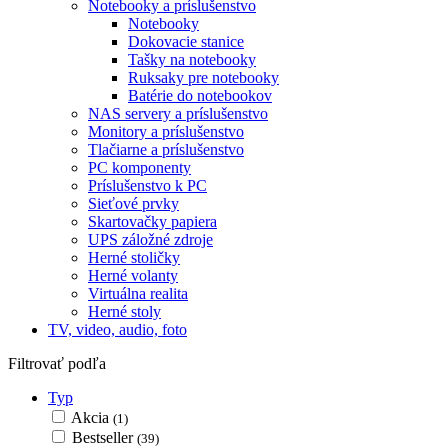
Notebooky a príslušenstvo
Notebooky
Dokovacie stanice
Tašky na notebooky
Ruksaky pre notebooky
Batérie do notebookov
NAS servery a príslušenstvo
Monitory a príslušenstvo
Tlačiarne a príslušenstvo
PC komponenty
Príslušenstvo k PC
Sieťové prvky
Skartovačky papiera
UPS záložné zdroje
Herné stoličky
Herné volanty
Virtuálna realita
Herné stoly
TV, video, audio, foto
Filtrovať podľa
Typ
Akcia
(1)
Bestseller
(39)