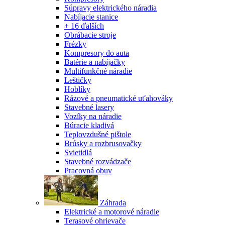
Súpravy elektrického náradia
Nabíjacie stanice
+ 16 ďalších
Obrábacie stroje
Frézky
Kompresory do auta
Batérie a nabíjačky
Multifunkčné náradie
Leštičky
Hoblíky
Rázové a pneumatické uťahováky
Stavebné lasery
Vozíky na náradie
Búracie kladivá
Teplovzdušné pištole
Brúsky a rozbrusovačky
Svietidlá
Stavebné rozvádzače
Pracovná obuv
Záhrada
Elektrické a motorové náradie
Terasové ohrievače