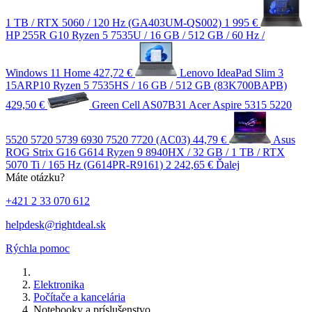
1 TB / RTX 5060 / 120 Hz (GA403UM-QS002)
1 995 €
HP 255R G10 Ryzen 5 7535U / 16 GB / 512 GB / 60 Hz /
Windows 11 Home
427,72 €
Lenovo IdeaPad Slim 3
15ARP10 Ryzen 5 7535HS / 16 GB / 512 GB (83K700BAPB)
429,50 €
Green Cell AS07B31 Acer Aspire 5315 5220
5520 5720 5739 6930 7520 7720 (AC03)
44,79 €
Asus
ROG Strix G16 G614 Ryzen 9 8940HX / 32 GB / 1 TB / RTX
5070 Ti / 165 Hz (G614PR-R9161)
2 242,65 €
Ďalej
Máte otázku?
+421 2 33 070 612
helpdesk@rightdeal.sk
Rýchla pomoc
Elektronika
Počítače a kancelária
Notebooky a príslušenstvo