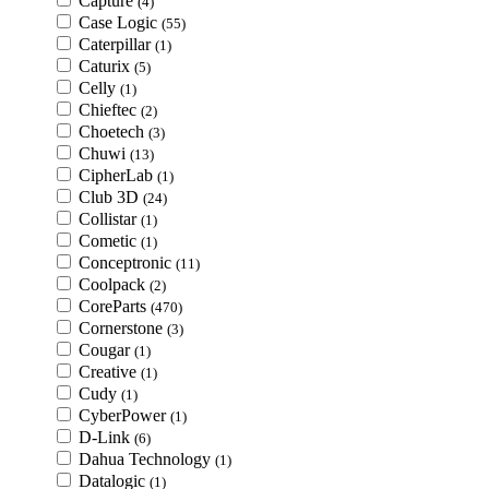
Capture
(4)
Case Logic
(55)
Caterpillar
(1)
Caturix
(5)
Celly
(1)
Chieftec
(2)
Choetech
(3)
Chuwi
(13)
CipherLab
(1)
Club 3D
(24)
Collistar
(1)
Cometic
(1)
Conceptronic
(11)
Coolpack
(2)
CoreParts
(470)
Cornerstone
(3)
Cougar
(1)
Creative
(1)
Cudy
(1)
CyberPower
(1)
D-Link
(6)
Dahua Technology
(1)
Datalogic
(1)