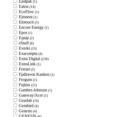
Eastpak
(1)
Eaton
(14)
EcoFlow
(1)
Element
(1)
Elotouch
(5)
Encore Energy
(1)
Epos
(1)
Equip
(2)
eStuff
(8)
Everki
(33)
Exacompta
(4)
Extra Digital
(238)
ExtraLink
(1)
Ferrari
(5)
Fjallraven Kanken
(1)
Frogum
(1)
Fujitsu
(23)
Gamber-Johnson
(1)
Gateway/Acer
(1)
Gearlab
(10)
Gembird
(4)
Genesis
(4)
GENESIS
(6)