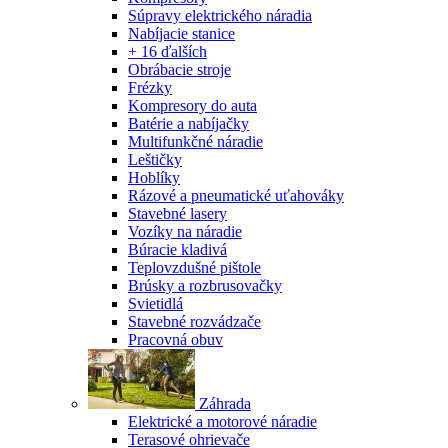
Súpravy elektrického náradia
Nabíjacie stanice
+ 16 ďalších
Obrábacie stroje
Frézky
Kompresory do auta
Batérie a nabíjačky
Multifunkčné náradie
Leštičky
Hoblíky
Rázové a pneumatické uťahováky
Stavebné lasery
Vozíky na náradie
Búracie kladivá
Teplovzdušné pištole
Brúsky a rozbrusovačky
Svietidlá
Stavebné rozvádzače
Pracovná obuv
Záhrada
Elektrické a motorové náradie
Terasové ohrievače