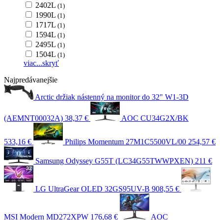
2402L
(1)
1990L
(1)
1717L
(1)
1594L
(1)
2495L
(1)
1504L
(1)
viac...
skryť
Najpredávanejšie
Arctic držiak nástenný na monitor do 32" W1-3D
(AEMNT00032A)
38,37 €
AOC CU34G2X/BK
533,16 €
Philips Momentum 27M1C5500VL/00
254,57 €
Samsung Odyssey G55T (LC34G55TWWPXEN)
211 €
LG UltraGear OLED 32GS95UV-B
908,55 €
MSI Modern MD272XPW
176,68 €
AOC