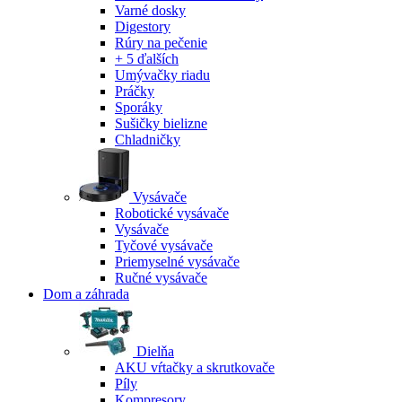
Varné dosky
Digestory
Rúry na pečenie
+ 5 ďalších
Umývačky riadu
Práčky
Sporáky
Sušičky bielizne
Chladničky
Vysávače
Robotické vysávače
Vysávače
Tyčové vysávače
Priemyselné vysávače
Ručné vysávače
Dom a záhrada
Dielňa
AKU vŕtačky a skrutkovače
Píly
Kompresory