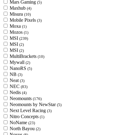
Mars Gaming
(5)
Maxhub
(4)
Misura
(10)
Mobile Pixels
(3)
Moxa
(1)
Mozos
(1)
MSI
(239)
MSI
(2)
MSI
(2)
MultiBrackets
(10)
Mywall
(2)
NanoRS
(5)
NB
(3)
Neat
(3)
NEC
(83)
Nedis
(4)
Neomounts
(176)
Neomounts by NewStar
(5)
Next Level Racing
(3)
Nitro Concepts
(1)
NoName
(23)
North Bayou
(2)
Novus
(8)