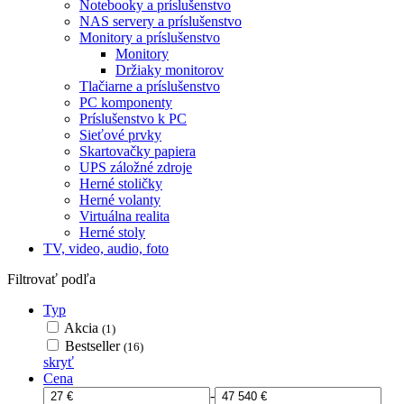
Notebooky a príslušenstvo
NAS servery a príslušenstvo
Monitory a príslušenstvo
Monitory
Držiaky monitorov
Tlačiarne a príslušenstvo
PC komponenty
Príslušenstvo k PC
Sieťové prvky
Skartovačky papiera
UPS záložné zdroje
Herné stoličky
Herné volanty
Virtuálna realita
Herné stoly
TV, video, audio, foto
Filtrovať podľa
Typ
Akcia
(1)
Bestseller
(16)
skryť
Cena
-