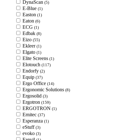
DynaScan
(5)
E-Blue
(1)
Easton
(1)
Eaton
(6)
ECG
(1)
Edbak
(8)
Eizo
(55)
Ekleer
(1)
Elgato
(1)
Elite Screens
(1)
Elotouch
(117)
Endorfy
(2)
Equip
(37)
Ergo Office
(14)
Ergonomic Solutions
(8)
Ergosolid
(3)
Ergotron
(159)
ERGOTRON
(1)
Ernitec
(37)
Esperanza
(1)
eStuff
(3)
evoko
(3)
Fanvil
(1)