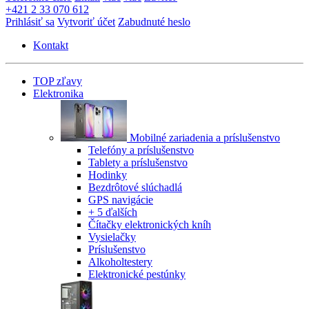
+421 2 33 070 612
Prihlásiť sa
Vytvoriť účet
Zabudnuté heslo
Kontakt
TOP zľavy
Elektronika
Mobilné zariadenia a príslušenstvo
Telefóny a príslušenstvo
Tablety a príslušenstvo
Hodinky
Bezdrôtové slúchadlá
GPS navigácie
+ 5 ďalších
Čítačky elektronických kníh
Vysielačky
Príslušenstvo
Alkoholtestery
Elektronické pestúnky