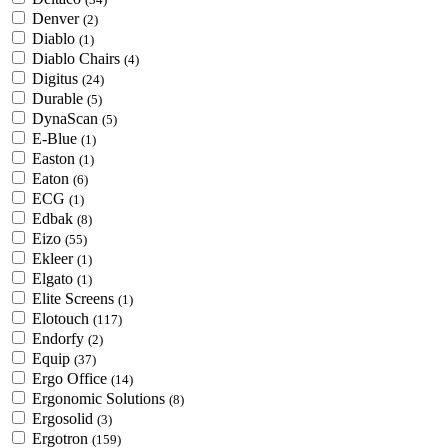
Denver
(2)
Diablo
(1)
Diablo Chairs
(4)
Digitus
(24)
Durable
(5)
DynaScan
(5)
E-Blue
(1)
Easton
(1)
Eaton
(6)
ECG
(1)
Edbak
(8)
Eizo
(55)
Ekleer
(1)
Elgato
(1)
Elite Screens
(1)
Elotouch
(117)
Endorfy
(2)
Equip
(37)
Ergo Office
(14)
Ergonomic Solutions
(8)
Ergosolid
(3)
Ergotron
(159)