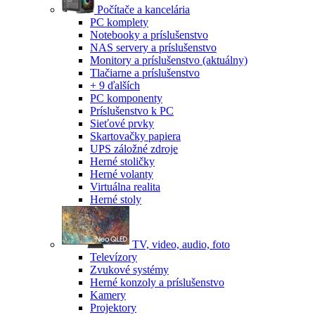
Počítače a kancelária
PC komplety
Notebooky a príslušenstvo
NAS servery a príslušenstvo
Monitory a príslušenstvo
(aktuálny)
Tlačiarne a príslušenstvo
+ 9 ďalších
PC komponenty
Príslušenstvo k PC
Sieťové prvky
Skartovačky papiera
UPS záložné zdroje
Herné stoličky
Herné volanty
Virtuálna realita
Herné stoly
TV, video, audio, foto
Televízory
Zvukové systémy
Herné konzoly a príslušenstvo
Kamery
Projektory