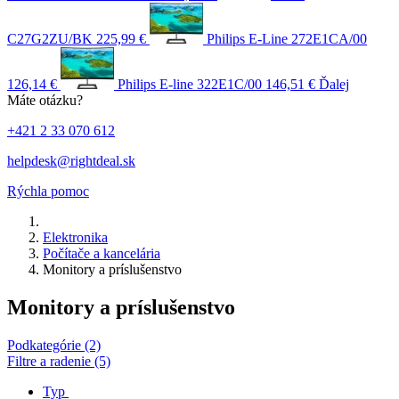
C27G2ZU/BK
225,99 €
Philips E-Line 272E1CA/00
126,14 €
Philips E-line 322E1C/00
146,51 €
Ďalej
Máte otázku?
+421 2 33 070 612
helpdesk@rightdeal.sk
Rýchla pomoc
Elektronika
Počítače a kancelária
Monitory a príslušenstvo
Monitory a príslušenstvo
Podkategórie (2)
Filtre a radenie (5)
Typ