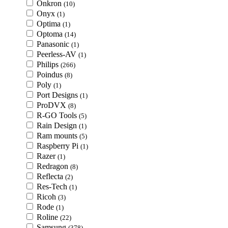
Onkron
(10)
Onyx
(1)
Optima
(1)
Optoma
(14)
Panasonic
(1)
Peerless-AV
(1)
Philips
(266)
Poindus
(8)
Poly
(1)
Port Designs
(1)
ProDVX
(8)
R-GO Tools
(5)
Rain Design
(1)
Ram mounts
(5)
Raspberry Pi
(1)
Razer
(1)
Redragon
(8)
Reflecta
(2)
Res-Tech
(1)
Ricoh
(3)
Rode
(1)
Roline
(22)
Samsung
(378)