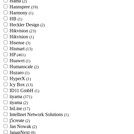
Hama
(2)
Hannspree
(19)
Harmony
(1)
HB
(1)
Heckler Design
(2)
Hikvision
(23)
Hikvision
(1)
Hisense
(3)
Hismart
(13)
HP
(461)
Huawei
(1)
Humanscale
(2)
Huzaro
(1)
HyperX
(1)
Icy Box
(13)
ID11 GmbH
(1)
iiyama
(371)
iiyama
(2)
InLine
(17)
Intellinet Network Solutions
(1)
j5create
(2)
Jan Nowak
(2)
JapanNext
(9)