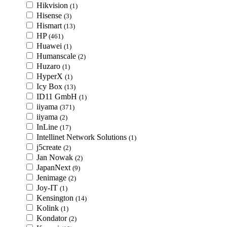
Hikvision
(1)
Hisense
(3)
Hismart
(13)
HP
(461)
Huawei
(1)
Humanscale
(2)
Huzaro
(1)
HyperX
(1)
Icy Box
(13)
ID11 GmbH
(1)
iiyama
(371)
iiyama
(2)
InLine
(17)
Intellinet Network Solutions
(1)
j5create
(2)
Jan Nowak
(2)
JapanNext
(9)
Jenimage
(2)
Joy-IT
(1)
Kensington
(14)
Kolink
(1)
Kondator
(2)