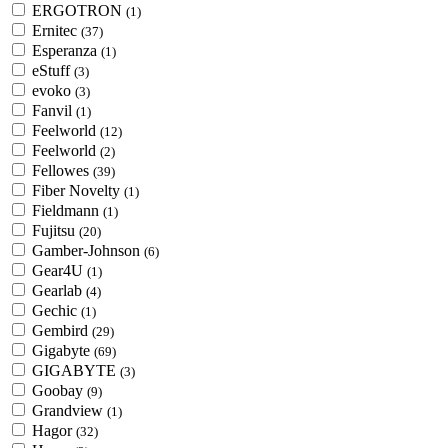
ERGOTRON
(1)
Ernitec
(37)
Esperanza
(1)
eStuff
(3)
evoko
(3)
Fanvil
(1)
Feelworld
(12)
Feelworld
(2)
Fellowes
(39)
Fiber Novelty
(1)
Fieldmann
(1)
Fujitsu
(20)
Gamber-Johnson
(6)
Gear4U
(1)
Gearlab
(4)
Gechic
(1)
Gembird
(29)
Gigabyte
(69)
GIGABYTE
(3)
Goobay
(9)
Grandview
(1)
Hagor
(32)