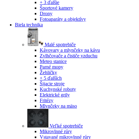
+ 3 ďalšie
Športové kamery
Drony
Fotoaparáty a objektívy
Biela technika
Malé spotrebiče
Kávovary a mlynčeky na kávu
Zvlhčovače a čističe vzduchu
Meteo stanice
Parné mopy
Žehličky
+ 5 ďalších
Šijacie stroje
Kuchynské roboty
Elektrické grily
Fritézy
Mlynčeky na mäso
Veľké spotrebiče
Mikrovlnné rúry
Vstavané mikrovlnné rúry