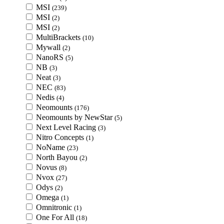
MSI
(239)
MSI
(2)
MSI
(2)
MultiBrackets
(10)
Mywall
(2)
NanoRS
(5)
NB
(3)
Neat
(3)
NEC
(83)
Nedis
(4)
Neomounts
(176)
Neomounts by NewStar
(5)
Next Level Racing
(3)
Nitro Concepts
(1)
NoName
(23)
North Bayou
(2)
Novus
(8)
Nvox
(27)
Odys
(2)
Omega
(1)
Omnitronic
(1)
One For All
(18)