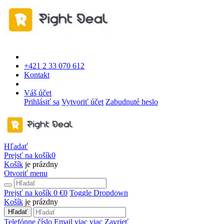
+421 2 33 070 612
Kontakt
Váš účet
Prihlásiť sa
Vytvoriť účet
Zabudnuté heslo
Hľadať
Prejsť na košík
0
Košík
je prázdny
Otvoriť menu
Prejsť na košík
0 €
0
Toggle Dropdown
Košík
je prázdny
Hľadať
Telefónne číslo
Email
viac
viac
Zavrieť