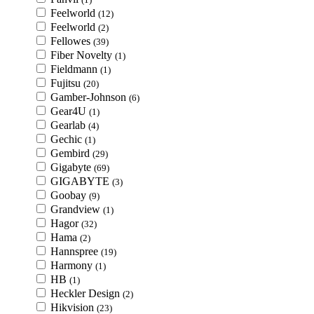
Feelworld
(12)
Feelworld
(2)
Fellowes
(39)
Fiber Novelty
(1)
Fieldmann
(1)
Fujitsu
(20)
Gamber-Johnson
(6)
Gear4U
(1)
Gearlab
(4)
Gechic
(1)
Gembird
(29)
Gigabyte
(69)
GIGABYTE
(3)
Goobay
(9)
Grandview
(1)
Hagor
(32)
Hama
(2)
Hannspree
(19)
Harmony
(1)
HB
(1)
Heckler Design
(2)
Hikvision
(23)