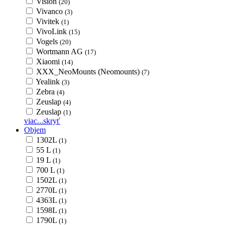
Vision
(20)
Vivanco
(3)
Vivitek
(1)
VivoLink
(15)
Vogels
(20)
Wortmann AG
(17)
Xiaomi
(14)
XXX_NeoMounts (Neomounts)
(7)
Yealink
(3)
Zebra
(4)
Zeuslap
(4)
Zeuslap
(1)
viac...
skryť
Objem
1302L
(1)
55 L
(1)
19 L
(1)
700 L
(1)
1502L
(1)
2770L
(1)
4363L
(1)
1598L
(1)
1790L
(1)