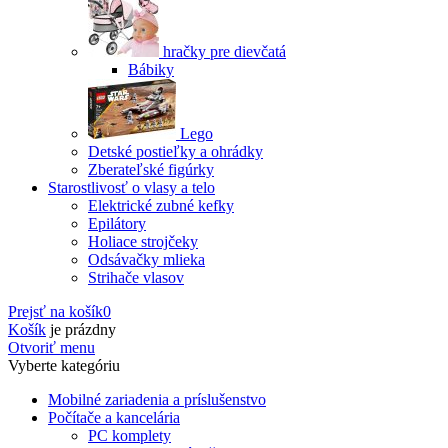
hračky pre dievčatá
Bábiky
Lego
Detské postieľky a ohrádky
Zberateľské figúrky
Starostlivosť o vlasy a telo
Elektrické zubné kefky
Epilátory
Holiace strojčeky
Odsávačky mlieka
Strihače vlasov
Prejsť na košík
0
Košík
je prázdny
Otvoriť menu
Vyberte kategóriu
Mobilné zariadenia a príslušenstvo
Počítače a kancelária
PC komplety