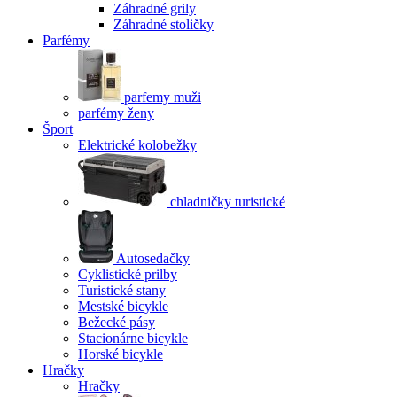
Záhradné grily
Záhradné stoličky
Parfémy
parfemy muži
parfémy ženy
Šport
Elektrické kolobežky
chladničky turistické
Autosedačky
Cyklistické prilby
Turistické stany
Mestské bicykle
Bežecké pásy
Stacionárne bicykle
Horské bicykle
Hračky
Hračky