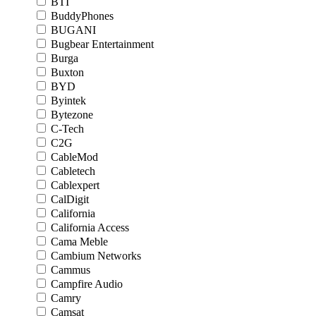
BTI
BuddyPhones
BUGANI
Bugbear Entertainment
Burga
Buxton
BYD
Byintek
Bytezone
C-Tech
C2G
CableMod
Cabletech
Cablexpert
CalDigit
California
California Access
Cama Meble
Cambium Networks
Cammus
Campfire Audio
Camry
Camsat