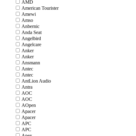
AMD
American Tourister
Amewi
Amso
Anbernic
Anda Seat
Angelbird
Angelcare
Anker
Anker
Ansmann
Antec
Antec
AntLion Audio
Antra
AOC
AOC
AOpen
Apacer
Apacer
APC
APC
Apex