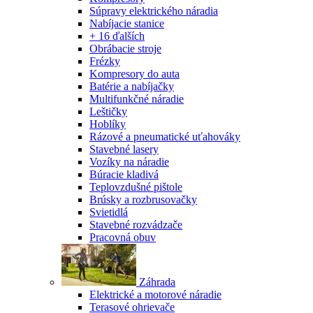
Súpravy elektrického náradia
Nabíjacie stanice
+ 16 ďalších
Obrábacie stroje
Frézky
Kompresory do auta
Batérie a nabíjačky
Multifunkčné náradie
Leštičky
Hoblíky
Rázové a pneumatické uťahováky
Stavebné lasery
Vozíky na náradie
Búracie kladivá
Teplovzdušné pištole
Brúsky a rozbrusovačky
Svietidlá
Stavebné rozvádzače
Pracovná obuv
Záhrada
Elektrické a motorové náradie
Terasové ohrievače