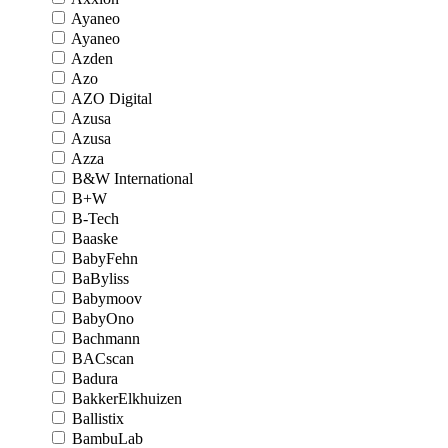
Ayaneo
Ayaneo
Azden
Azo
AZO Digital
Azusa
Azusa
Azza
B&W International
B+W
B-Tech
Baaske
BabyFehn
BaByliss
Babymoov
BabyOno
Bachmann
BACscan
Badura
BakkerElkhuizen
Ballistix
BambuLab