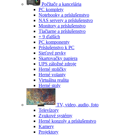
Počítače a kancelária
PC komplety
Notebooky a príslušenstvo
NAS servery a príslušenstvo
Monitory a príslušenstvo
Tlačiarne a príslušenstvo
+ 9 ďalších
PC komponenty
Príslušenstvo k PC
Sieťové prvky
Skartovačky papiera
UPS záložné zdroje
Herné stoličky
Herné volanty
Virtuálna realita
Herné stoly
TV, video, audio, foto
Televízory
Zvukové systémy
Herné konzoly a príslušenstvo
Kamery
Projektory