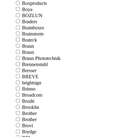
Boxproducts
Boya
BOZLUN
Braders
Brainboxes
Brainstorm
Brateck
Braun
Braun
Braun Phototechnik
Brennenstuhl
Bresser
BREVE
brightsign
Brinno
Broadcom
Brodit
Brooklin
Brother
Brother
Brovi
Brydge