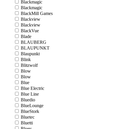
Blackmagic
Blackmagic
BlackMill Games
Blackview
Blackview
BlackVue
Blade
BLAUBERG
BLAUPUNKT
Blaupunkt
Blink
Blitzwolf
Blow
Blow
Blue
Blue Electric
Blue Line
Bluedio
BlueLounge
BlueStork
Bluetec
Bluetti
Bluey