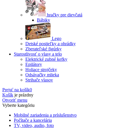
hračky pre dievčatá
Bábiky
Lego
Detské postieľky a ohrádky
Zberateľské figúrky
Starostlivosť o vlasy a telo
Elektrické zubné kefky
Epilátory
Holiace strojčeky
Odsávačky mlieka
Strihače vlasov
Prejsť na košík
0
Košík
je prázdny
Otvoriť menu
Vyberte kategóriu
Mobilné zariadenia a príslušenstvo
Počítače a kancelária
TV, video, audio, foto