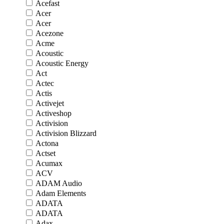
Acefast
Acer
Acer
Acezone
Acme
Acoustic
Acoustic Energy
Act
Actec
Actis
Activejet
Activeshop
Activision
Activision Blizzard
Actona
Actset
Acumax
ACV
ADAM Audio
Adam Elements
ADATA
ADATA
Adax