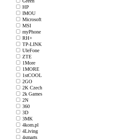
Green
HP
IMOU
Microsoft
MSI
myPhone
RH+
TP-LINK
UleFone
ZTE
1More
1MORE
1stCOOL
2GO
2K Czech
2k Games
2N
360
3D
3MK
4kom.pl
4Living
4smarts