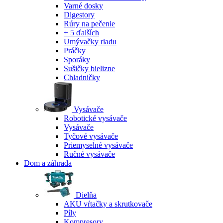
Varné dosky
Digestory
Rúry na pečenie
+ 5 ďalších
Umývačky riadu
Práčky
Sporáky
Sušičky bielizne
Chladničky
Vysávače
Robotické vysávače
Vysávače
Tyčové vysávače
Priemyselné vysávače
Ručné vysávače
Dom a záhrada
Dielňa
AKU vŕtačky a skrutkovače
Píly
Kompresory