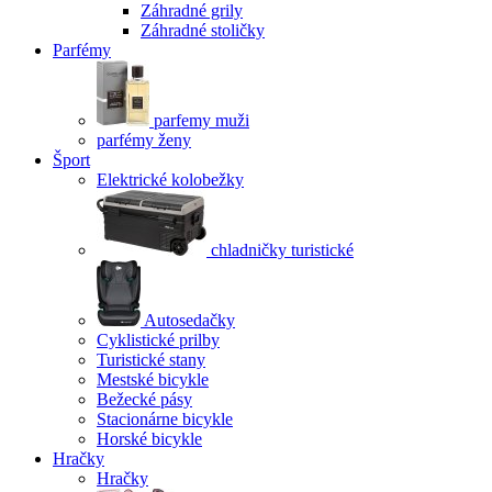
Záhradné grily
Záhradné stoličky
Parfémy
parfemy muži
parfémy ženy
Šport
Elektrické kolobežky
chladničky turistické
Autosedačky
Cyklistické prilby
Turistické stany
Mestské bicykle
Bežecké pásy
Stacionárne bicykle
Horské bicykle
Hračky
Hračky