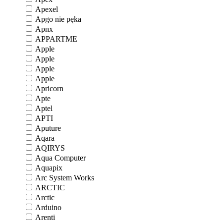
Apexel
Apgo nie pęka
Apnx
APPARTME
Apple
Apple
Apple
Apple
Apricorn
Apte
Aptel
APTI
Aputure
Aqara
AQIRYS
Aqua Computer
Aquapix
Arc System Works
ARCTIC
Arctic
Arduino
Arenti