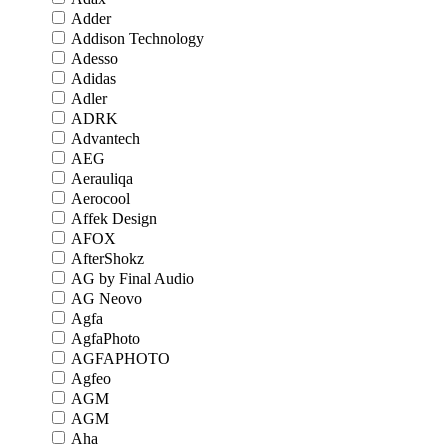
Adder
Addison Technology
Adesso
Adidas
Adler
ADRK
Advantech
AEG
Aerauliqa
Aerocool
Affek Design
AFOX
AfterShokz
AG by Final Audio
AG Neovo
Agfa
AgfaPhoto
AGFAPHOTO
Agfeo
AGM
AGM
Aha