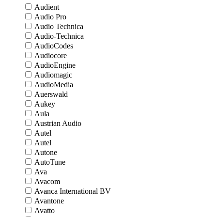
Audient
Audio Pro
Audio Technica
Audio-Technica
AudioCodes
Audiocore
AudioEngine
Audiomagic
AudioMedia
Auerswald
Aukey
Aula
Austrian Audio
Autel
Autel
Autone
AutoTune
Ava
Avacom
Avanca International BV
Avantone
Avatto