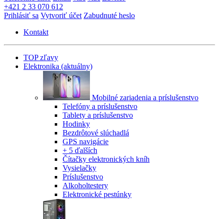
+421 2 33 070 612
Prihlásiť sa
Vytvoriť účet
Zabudnuté heslo
Kontakt
TOP zľavy
Elektronika
(aktuálny)
Mobilné zariadenia a príslušenstvo
Telefóny a príslušenstvo
Tablety a príslušenstvo
Hodinky
Bezdrôtové slúchadlá
GPS navigácie
+ 5 ďalších
Čítačky elektronických kníh
Vysielačky
Príslušenstvo
Alkoholtestery
Elektronické pestúnky