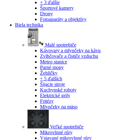
+ 3 ďalšie
Športové kamery
Drony
Fotoaparáty a objektívy
Biela technika
Malé spotrebiče
Kávovary a mlynčeky na kávu
Zvlhčovače a čističe vzduchu
Meteo stanice
Parné mopy
Žehličky
+ 5 ďalších
Šijacie stroje
Kuchynské roboty
Elektrické grily
Fritézy
Mlynčeky na mäso
Veľké spotrebiče
Mikrovlnné rúry
Vstavané mikrovlnné rúry