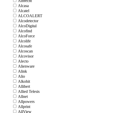
Albrecht
Alcasa
Alcatel
ALCOALERT
Alcodetector
AlcoDigital
Alcofind
AlcoForce
Alcolife
Alcosafe
Alcoscan
Alcovisor
Alecto
Alienware
Alink
Alio
Alkohit
Allibert
Allied Telesis
Allnet
Allpowers
Allprint
AllView