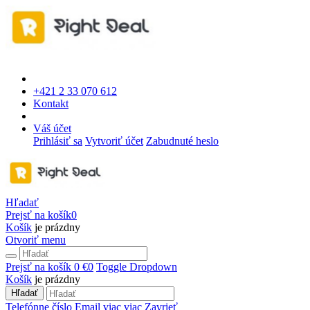
+421 2 33 070 612
Kontakt
Váš účet
Prihlásiť sa
Vytvoriť účet
Zabudnuté heslo
Hľadať
Prejsť na košík
0
Košík
je prázdny
Otvoriť menu
Prejsť na košík
0 €
0
Toggle Dropdown
Košík
je prázdny
Hľadať
Telefónne číslo
Email
viac
viac
Zavrieť