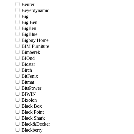
Beurer
Beyerdynamic
Big
Big Ben
BigBen
BigBlue
Bigbuy Home
BIM Furniture
Bimberek
BIOnd
Biostar
Birch
BitFenix
Bitmat
BitsPower
BIWIN
Bixolon
Black Box
Black Point
Black Shark
Black&Decker
Blackberry