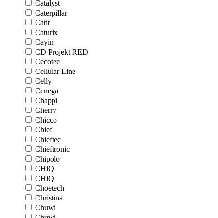
Catalyst
Caterpillar
Catit
Caturix
Cayin
CD Projekt RED
Cecotec
Cellular Line
Celly
Cenega
Chappi
Cherry
Chicco
Chief
Chieftec
Chieftronic
Chipolo
CHiQ
CHiQ
Choetech
Christina
Chuwi
Chuwi