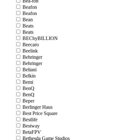
Bea-fon
Beafon
Beafon
Bean
Beats
Beats
BECbyBILLION
Beecaro
Beelink
Behringer
Behringer
Beliani
Belkin
Bemi
BenQ
BenQ
Beper
Berlinger Haus
Best Price Square
Bestlife
Bestway
BetaFPV
Bethesda Game Studios