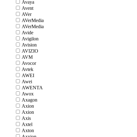
Avaya
Avent
AVer
AVerMedia
AVerMedia
Avide
Avigilon
Avision
AVIZIO
AVM
Avocor
Avtek
AWEI
Awei
AWENTA
Awox
Axagon
Axion
Axion
Axis
Axtel
Axton
Axxion