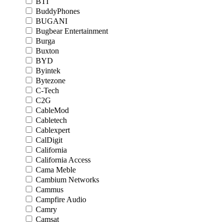
BTI
BuddyPhones
BUGANI
Bugbear Entertainment
Burga
Buxton
BYD
Byintek
Bytezone
C-Tech
C2G
CableMod
Cabletech
Cablexpert
CalDigit
California
California Access
Cama Meble
Cambium Networks
Cammus
Campfire Audio
Camry
Camsat