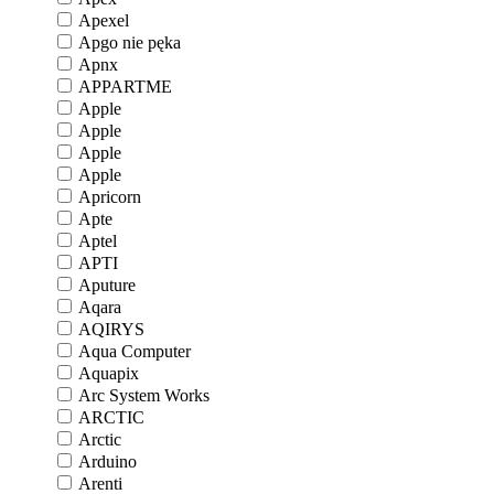
Apexel
Apgo nie pęka
Apnx
APPARTME
Apple
Apple
Apple
Apple
Apricorn
Apte
Aptel
APTI
Aputure
Aqara
AQIRYS
Aqua Computer
Aquapix
Arc System Works
ARCTIC
Arctic
Arduino
Arenti