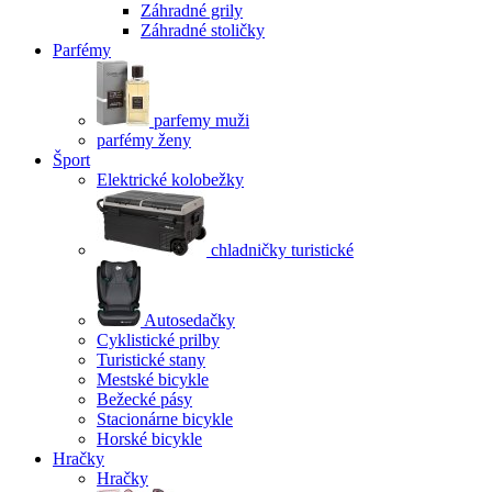
Záhradné grily
Záhradné stoličky
Parfémy
parfemy muži
parfémy ženy
Šport
Elektrické kolobežky
chladničky turistické
Autosedačky
Cyklistické prilby
Turistické stany
Mestské bicykle
Bežecké pásy
Stacionárne bicykle
Horské bicykle
Hračky
Hračky