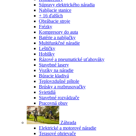
Súpravy elektrického náradia
Nabíjacie stanice
+ 16 ďalších
Obrábacie stroje
Frézky
Kompresory do auta
Batérie a nabíjačky
Multifunkčné náradie
Leštičky
Hoblíky
Rázové a pneumatické uťahováky
Stavebné lasery
Vozíky na náradie
Búracie kladivá
Teplovzdušné pištole
Brúsky a rozbrusovačky
Svietidlá
Stavebné rozvádzače
Pracovná obuv
Záhrada
Elektrické a motorové náradie
Terasové ohrievače