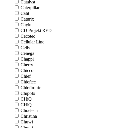
Catalyst
Caterpillar
Catit
Caturix
Cayin
CD Projekt RED
Cecotec
Cellular Line
Celly
Cenega
Chappi
Cherry
Chicco
Chief
Chieftec
Chieftronic
Chipolo
CHiQ
CHiQ
Choetech
Christina
Chuwi
Chuwi