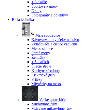
+ 3 ďalšie
Športové kamery
Drony
Fotoaparáty a objektívy
Biela technika
Malé spotrebiče
Kávovary a mlynčeky na kávu
Zvlhčovače a čističe vzduchu
Meteo stanice
Parné mopy
Žehličky
+ 5 ďalších
Šijacie stroje
Kuchynské roboty
Elektrické grily
Fritézy
Mlynčeky na mäso
Veľké spotrebiče
Mikrovlnné rúry
Vstavané mikrovlnné rúry