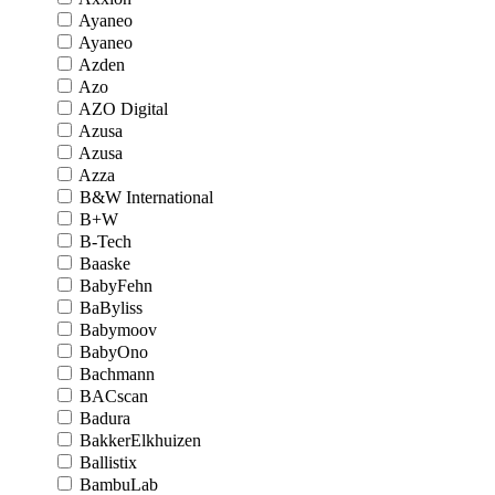
Ayaneo
Ayaneo
Azden
Azo
AZO Digital
Azusa
Azusa
Azza
B&W International
B+W
B-Tech
Baaske
BabyFehn
BaByliss
Babymoov
BabyOno
Bachmann
BACscan
Badura
BakkerElkhuizen
Ballistix
BambuLab