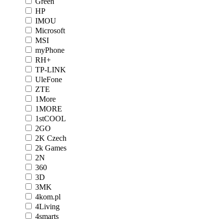
Green
HP
IMOU
Microsoft
MSI
myPhone
RH+
TP-LINK
UleFone
ZTE
1More
1MORE
1stCOOL
2GO
2K Czech
2k Games
2N
360
3D
3MK
4kom.pl
4Living
4smarts