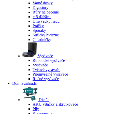
Varné dosky
Digestory
Rúry na pečenie
+ 5 ďalších
Umývačky riadu
Práčky
Sporáky
Sušičky bielizne
Chladničky
Vysávače
Robotické vysávače
Vysávače
Tyčové vysávače
Priemyselné vysávače
Ručné vysávače
Dom a záhrada
Dielňa
AKU vŕtačky a skrutkovače
Píly
Kompresory