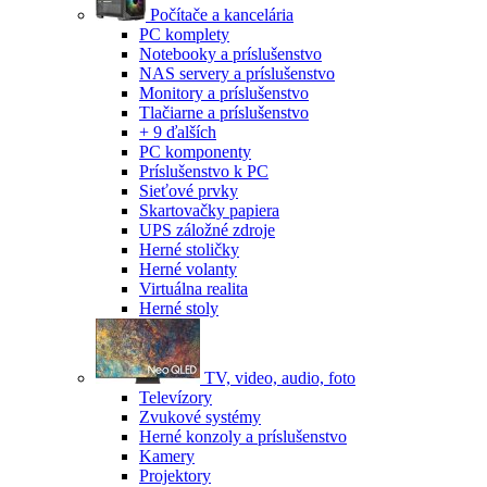
Počítače a kancelária
PC komplety
Notebooky a príslušenstvo
NAS servery a príslušenstvo
Monitory a príslušenstvo
Tlačiarne a príslušenstvo
+ 9 ďalších
PC komponenty
Príslušenstvo k PC
Sieťové prvky
Skartovačky papiera
UPS záložné zdroje
Herné stoličky
Herné volanty
Virtuálna realita
Herné stoly
TV, video, audio, foto
Televízory
Zvukové systémy
Herné konzoly a príslušenstvo
Kamery
Projektory