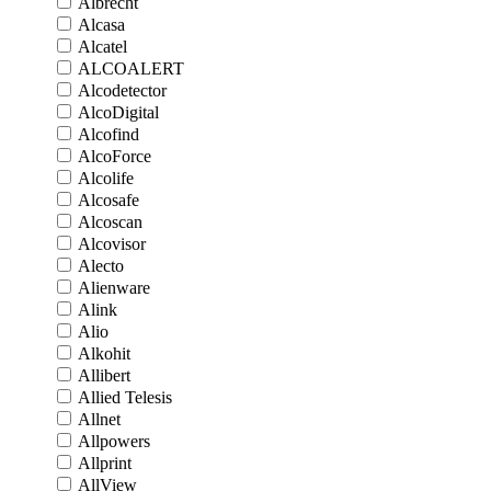
Albrecht
Alcasa
Alcatel
ALCOALERT
Alcodetector
AlcoDigital
Alcofind
AlcoForce
Alcolife
Alcosafe
Alcoscan
Alcovisor
Alecto
Alienware
Alink
Alio
Alkohit
Allibert
Allied Telesis
Allnet
Allpowers
Allprint
AllView