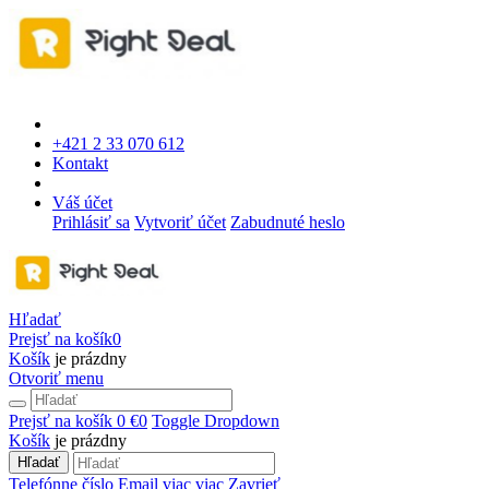
+421 2 33 070 612
Kontakt
Váš účet
Prihlásiť sa
Vytvoriť účet
Zabudnuté heslo
Hľadať
Prejsť na košík
0
Košík
je prázdny
Otvoriť menu
Prejsť na košík
0 €
0
Toggle Dropdown
Košík
je prázdny
Hľadať
Telefónne číslo
Email
viac
viac
Zavrieť