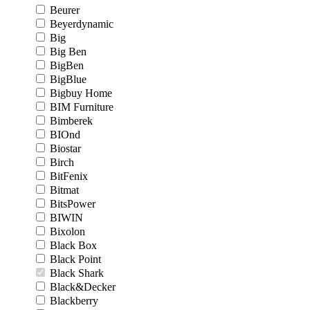
Beurer
Beyerdynamic
Big
Big Ben
BigBen
BigBlue
Bigbuy Home
BIM Furniture
Bimberek
BIOnd
Biostar
Birch
BitFenix
Bitmat
BitsPower
BIWIN
Bixolon
Black Box
Black Point
Black Shark
Black&Decker
Blackberry