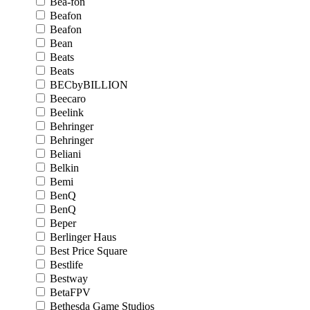
Bea-fon
Beafon
Beafon
Bean
Beats
Beats
BECbyBILLION
Beecaro
Beelink
Behringer
Behringer
Beliani
Belkin
Bemi
BenQ
BenQ
Beper
Berlinger Haus
Best Price Square
Bestlife
Bestway
BetaFPV
Bethesda Game Studios