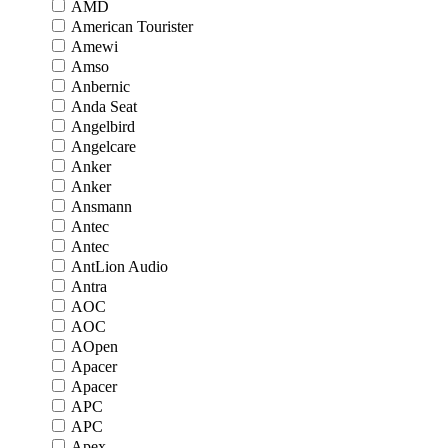
AMD
American Tourister
Amewi
Amso
Anbernic
Anda Seat
Angelbird
Angelcare
Anker
Anker
Ansmann
Antec
Antec
AntLion Audio
Antra
AOC
AOC
AOpen
Apacer
Apacer
APC
APC
Apex