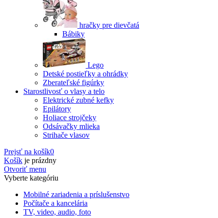
hračky pre dievčatá
Bábiky
Lego
Detské postieľky a ohrádky
Zberateľské figúrky
Starostlivosť o vlasy a telo
Elektrické zubné kefky
Epilátory
Holiace strojčeky
Odsávačky mlieka
Strihače vlasov
Prejsť na košík
0
Košík
je prázdny
Otvoriť menu
Vyberte kategóriu
Mobilné zariadenia a príslušenstvo
Počítače a kancelária
TV, video, audio, foto