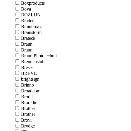
Boxproducts
Boya
BOZLUN
Braders
Brainboxes
Brainstorm
Brateck
Braun
Braun
Braun Phototechnik
Brennenstuhl
Bresser
BREVE
brightsign
Brinno
Broadcom
Brodit
Brooklin
Brother
Brother
Brovi
Brydge