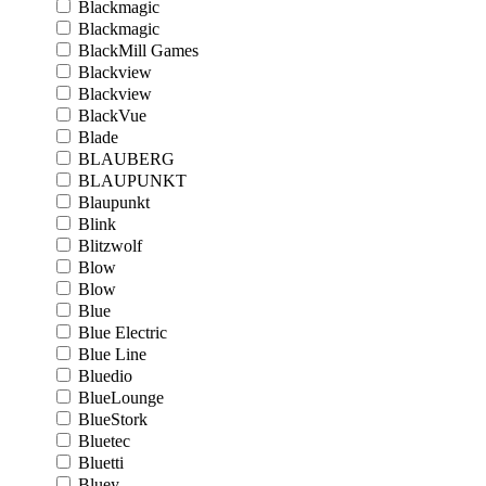
Blackmagic
Blackmagic
BlackMill Games
Blackview
Blackview
BlackVue
Blade
BLAUBERG
BLAUPUNKT
Blaupunkt
Blink
Blitzwolf
Blow
Blow
Blue
Blue Electric
Blue Line
Bluedio
BlueLounge
BlueStork
Bluetec
Bluetti
Bluey