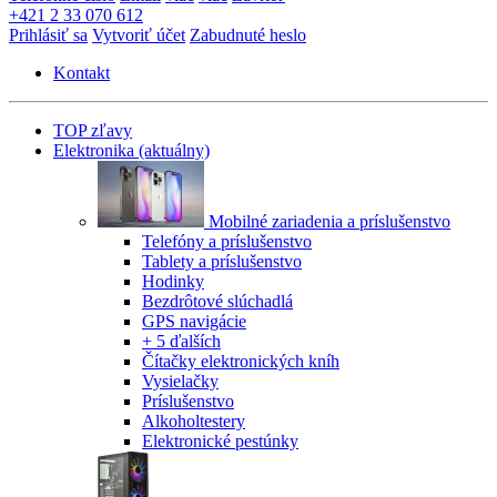
+421 2 33 070 612
Prihlásiť sa
Vytvoriť účet
Zabudnuté heslo
Kontakt
TOP zľavy
Elektronika
(aktuálny)
Mobilné zariadenia a príslušenstvo
Telefóny a príslušenstvo
Tablety a príslušenstvo
Hodinky
Bezdrôtové slúchadlá
GPS navigácie
+ 5 ďalších
Čítačky elektronických kníh
Vysielačky
Príslušenstvo
Alkoholtestery
Elektronické pestúnky