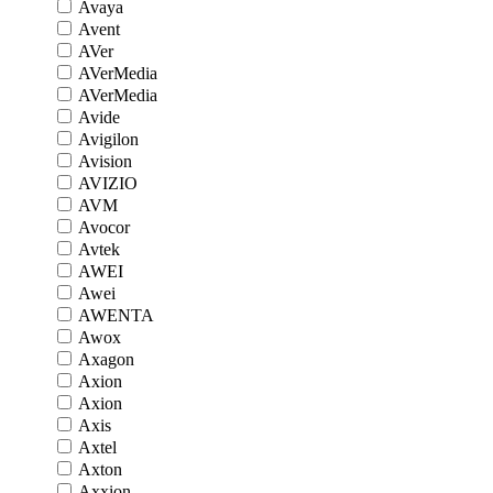
Avaya
Avent
AVer
AVerMedia
AVerMedia
Avide
Avigilon
Avision
AVIZIO
AVM
Avocor
Avtek
AWEI
Awei
AWENTA
Awox
Axagon
Axion
Axion
Axis
Axtel
Axton
Axxion