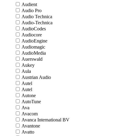
Audient
Audio Pro
Audio Technica
Audio-Technica
AudioCodes
Audiocore
AudioEngine
Audiomagic
AudioMedia
Auerswald
Aukey
Aula
Austrian Audio
Autel
Autel
Autone
AutoTune
Ava
Avacom
Avanca International BV
Avantone
Avatto