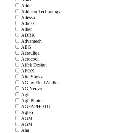
Adder
Addison Technology
Adesso
Adidas
Adler
ADRK
Advantech
AEG
Aerauliqa
Aerocool
Affek Design
AFOX
AfterShokz
AG by Final Audio
AG Neovo
Agfa
AgfaPhoto
AGFAPHOTO
Agfeo
AGM
AGM
Aha