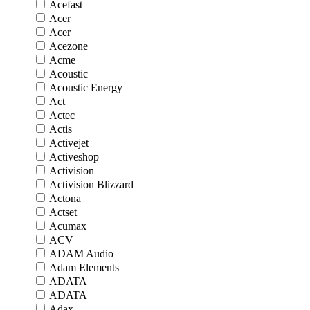
Acefast
Acer
Acer
Acezone
Acme
Acoustic
Acoustic Energy
Act
Actec
Actis
Activejet
Activeshop
Activision
Activision Blizzard
Actona
Actset
Acumax
ACV
ADAM Audio
Adam Elements
ADATA
ADATA
Adax