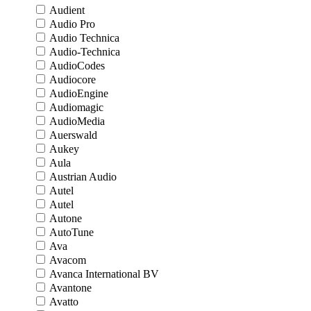
Audient
Audio Pro
Audio Technica
Audio-Technica
AudioCodes
Audiocore
AudioEngine
Audiomagic
AudioMedia
Auerswald
Aukey
Aula
Austrian Audio
Autel
Autel
Autone
AutoTune
Ava
Avacom
Avanca International BV
Avantone
Avatto