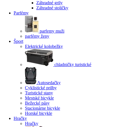
Záhradné grily
Záhradné stoličky
Parfémy
parfemy muži
parfémy ženy
Šport
Elektrické kolobežky
chladničky turistické
Autosedačky
Cyklistické prilby
Turistické stany
Mestské bicykle
Bežecké pásy
Stacionárne bicykle
Horské bicykle
Hračky
Hračky