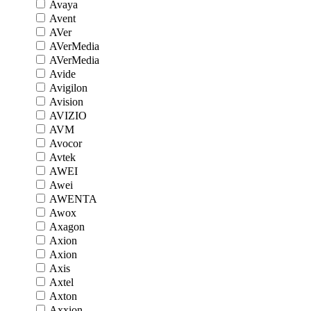
Avaya
Avent
AVer
AVerMedia
AVerMedia
Avide
Avigilon
Avision
AVIZIO
AVM
Avocor
Avtek
AWEI
Awei
AWENTA
Awox
Axagon
Axion
Axion
Axis
Axtel
Axton
Axxion