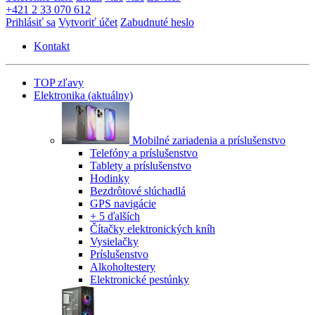
+421 2 33 070 612
Prihlásiť sa
Vytvoriť účet
Zabudnuté heslo
Kontakt
TOP zľavy
Elektronika
(aktuálny)
Mobilné zariadenia a príslušenstvo
Telefóny a príslušenstvo
Tablety a príslušenstvo
Hodinky
Bezdrôtové slúchadlá
GPS navigácie
+ 5 ďalších
Čítačky elektronických kníh
Vysielačky
Príslušenstvo
Alkoholtestery
Elektronické pestúnky