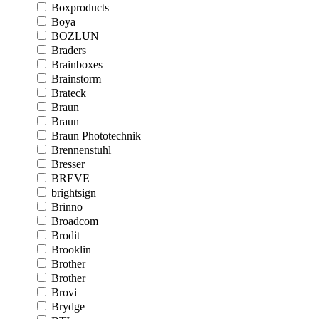
Boxproducts
Boya
BOZLUN
Braders
Brainboxes
Brainstorm
Brateck
Braun
Braun
Braun Phototechnik
Brennenstuhl
Bresser
BREVE
brightsign
Brinno
Broadcom
Brodit
Brooklin
Brother
Brother
Brovi
Brydge