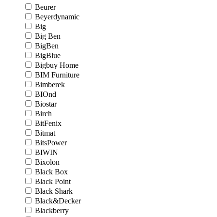
Beurer
Beyerdynamic
Big
Big Ben
BigBen
BigBlue
Bigbuy Home
BIM Furniture
Bimberek
BIOnd
Biostar
Birch
BitFenix
Bitmat
BitsPower
BIWIN
Bixolon
Black Box
Black Point
Black Shark
Black&Decker
Blackberry