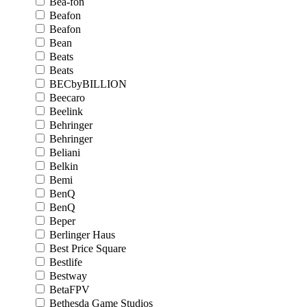
Bea-fon
Beafon
Beafon
Bean
Beats
Beats
BECbyBILLION
Beecaro
Beelink
Behringer
Behringer
Beliani
Belkin
Bemi
BenQ
BenQ
Beper
Berlinger Haus
Best Price Square
Bestlife
Bestway
BetaFPV
Bethesda Game Studios