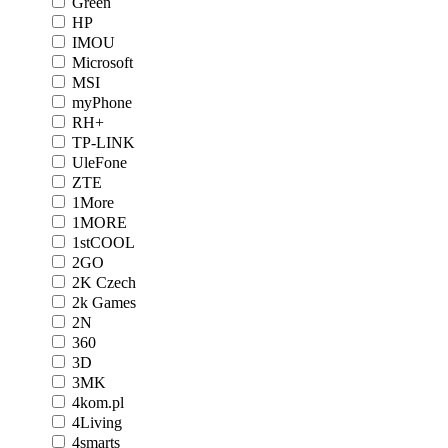
Green
HP
IMOU
Microsoft
MSI
myPhone
RH+
TP-LINK
UleFone
ZTE
1More
1MORE
1stCOOL
2GO
2K Czech
2k Games
2N
360
3D
3MK
4kom.pl
4Living
4smarts