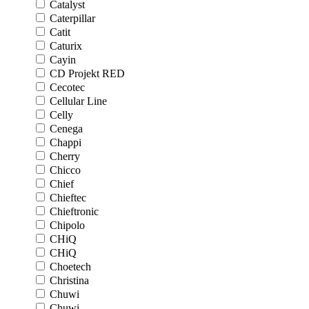
Catalyst
Caterpillar
Catit
Caturix
Cayin
CD Projekt RED
Cecotec
Cellular Line
Celly
Cenega
Chappi
Cherry
Chicco
Chief
Chieftec
Chieftronic
Chipolo
CHiQ
CHiQ
Choetech
Christina
Chuwi
Chuwi