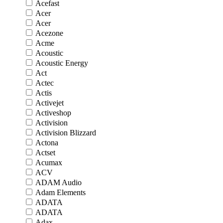
Acefast
Acer
Acer
Acezone
Acme
Acoustic
Acoustic Energy
Act
Actec
Actis
Activejet
Activeshop
Activision
Activision Blizzard
Actona
Actset
Acumax
ACV
ADAM Audio
Adam Elements
ADATA
ADATA
Adax