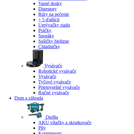
Varné dosky
Digestory
Rúry na pečenie
+ 5 ďalších
Umývačky riadu
Práčky
Sporáky
Sušičky bielizne
Chladničky
Vysávače
Robotické vysávače
Vysávače
Tyčové vysávače
Priemyselné vysávače
Ručné vysávače
Dom a záhrada
Dielňa
AKU vŕtačky a skrutkovače
Píly
Kompresory