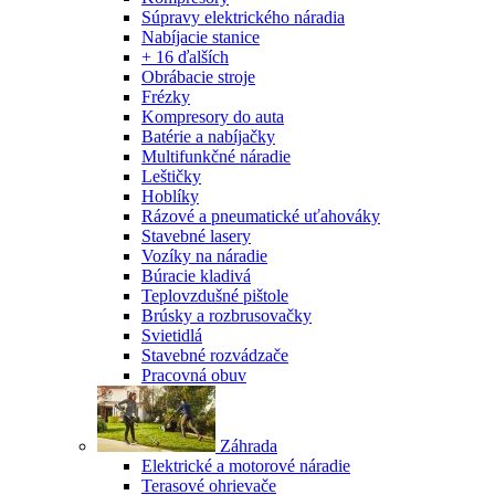
Súpravy elektrického náradia
Nabíjacie stanice
+ 16 ďalších
Obrábacie stroje
Frézky
Kompresory do auta
Batérie a nabíjačky
Multifunkčné náradie
Leštičky
Hoblíky
Rázové a pneumatické uťahováky
Stavebné lasery
Vozíky na náradie
Búracie kladivá
Teplovzdušné pištole
Brúsky a rozbrusovačky
Svietidlá
Stavebné rozvádzače
Pracovná obuv
Záhrada
Elektrické a motorové náradie
Terasové ohrievače