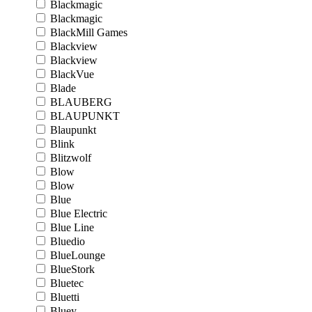
Blackmagic
Blackmagic
BlackMill Games
Blackview
Blackview
BlackVue
Blade
BLAUBERG
BLAUPUNKT
Blaupunkt
Blink
Blitzwolf
Blow
Blow
Blue
Blue Electric
Blue Line
Bluedio
BlueLounge
BlueStork
Bluetec
Bluetti
Bluey