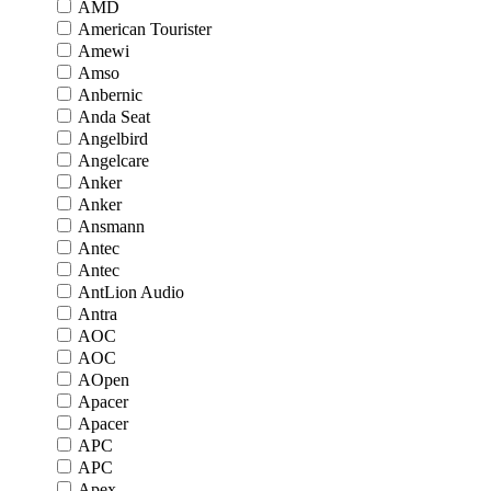
AMD
American Tourister
Amewi
Amso
Anbernic
Anda Seat
Angelbird
Angelcare
Anker
Anker
Ansmann
Antec
Antec
AntLion Audio
Antra
AOC
AOC
AOpen
Apacer
Apacer
APC
APC
Apex