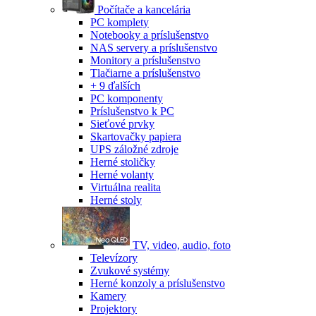
Počítače a kancelária
PC komplety
Notebooky a príslušenstvo
NAS servery a príslušenstvo
Monitory a príslušenstvo
Tlačiarne a príslušenstvo
+ 9 ďalších
PC komponenty
Príslušenstvo k PC
Sieťové prvky
Skartovačky papiera
UPS záložné zdroje
Herné stoličky
Herné volanty
Virtuálna realita
Herné stoly
TV, video, audio, foto
Televízory
Zvukové systémy
Herné konzoly a príslušenstvo
Kamery
Projektory