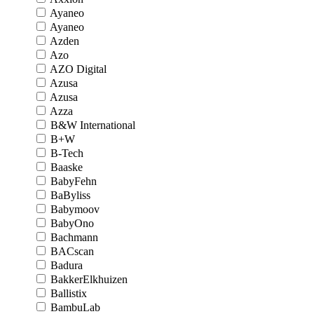
Ayaneo
Ayaneo
Azden
Azo
AZO Digital
Azusa
Azusa
Azza
B&W International
B+W
B-Tech
Baaske
BabyFehn
BaByliss
Babymoov
BabyOno
Bachmann
BACscan
Badura
BakkerElkhuizen
Ballistix
BambuLab