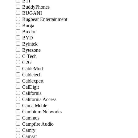
BTI
BuddyPhones
BUGANI
Bugbear Entertainment
Burga
Buxton
BYD
Byintek
Bytezone
C-Tech
C2G
CableMod
Cabletech
Cablexpert
CalDigit
California
California Access
Cama Meble
Cambium Networks
Cammus
Campfire Audio
Camry
Camsat