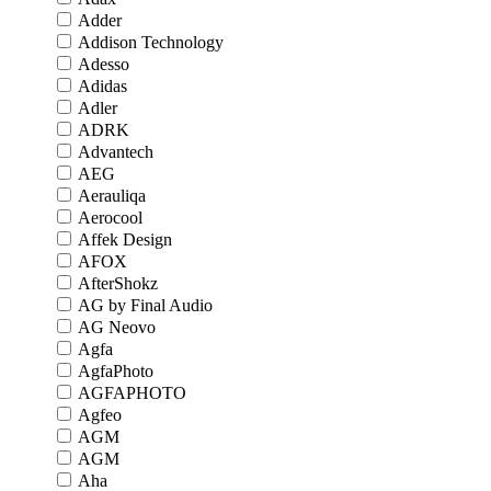
Adder
Addison Technology
Adesso
Adidas
Adler
ADRK
Advantech
AEG
Aerauliqa
Aerocool
Affek Design
AFOX
AfterShokz
AG by Final Audio
AG Neovo
Agfa
AgfaPhoto
AGFAPHOTO
Agfeo
AGM
AGM
Aha