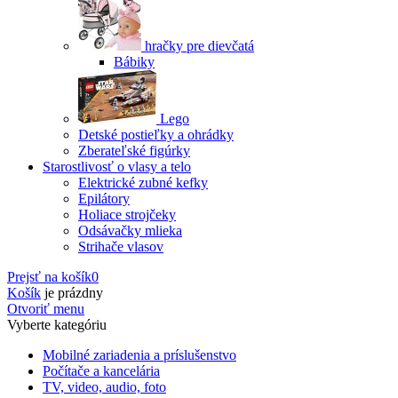
hračky pre dievčatá
Bábiky
Lego
Detské postieľky a ohrádky
Zberateľské figúrky
Starostlivosť o vlasy a telo
Elektrické zubné kefky
Epilátory
Holiace strojčeky
Odsávačky mlieka
Strihače vlasov
Prejsť na košík
0
Košík
je prázdny
Otvoriť menu
Vyberte kategóriu
Mobilné zariadenia a príslušenstvo
Počítače a kancelária
TV, video, audio, foto