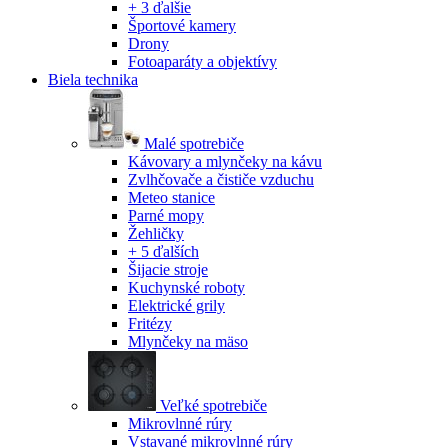
+ 3 ďalšie
Športové kamery
Drony
Fotoaparáty a objektívy
Biela technika
Malé spotrebiče
Kávovary a mlynčeky na kávu
Zvlhčovače a čističe vzduchu
Meteo stanice
Parné mopy
Žehličky
+ 5 ďalších
Šijacie stroje
Kuchynské roboty
Elektrické grily
Fritézy
Mlynčeky na mäso
Veľké spotrebiče
Mikrovlnné rúry
Vstavané mikrovlnné rúry