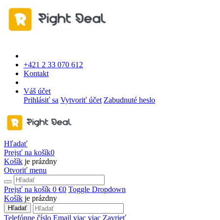
+421 2 33 070 612
Kontakt
Váš účet
Prihlásiť sa
Vytvoriť účet
Zabudnuté heslo
Hľadať
Prejsť na košík
0
Košík
je prázdny
Otvoriť menu
Prejsť na košík
0 €
0
Toggle Dropdown
Košík
je prázdny
Hľadať
Telefónne číslo
Email
viac
viac
Zavrieť