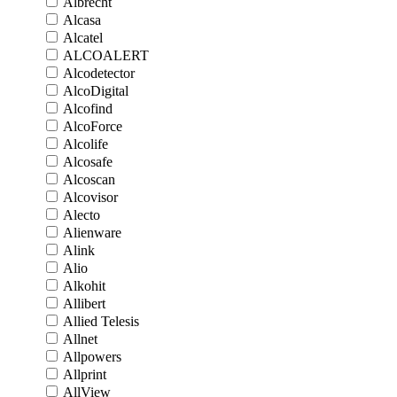
Albrecht
Alcasa
Alcatel
ALCOALERT
Alcodetector
AlcoDigital
Alcofind
AlcoForce
Alcolife
Alcosafe
Alcoscan
Alcovisor
Alecto
Alienware
Alink
Alio
Alkohit
Allibert
Allied Telesis
Allnet
Allpowers
Allprint
AllView