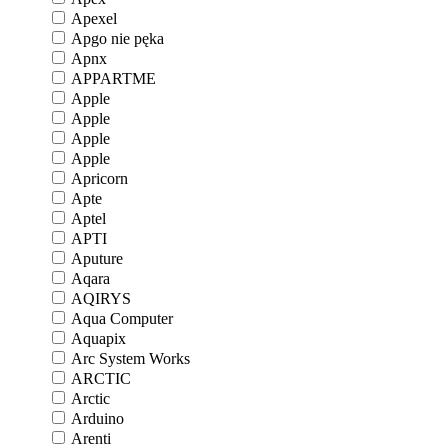
Apexel
Apgo nie pęka
Apnx
APPARTME
Apple
Apple
Apple
Apple
Apricorn
Apte
Aptel
APTI
Aputure
Aqara
AQIRYS
Aqua Computer
Aquapix
Arc System Works
ARCTIC
Arctic
Arduino
Arenti