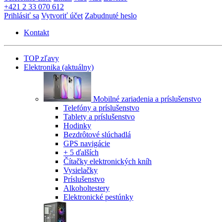
+421 2 33 070 612
Prihlásiť sa
Vytvoriť účet
Zabudnuté heslo
Kontakt
TOP zľavy
Elektronika
(aktuálny)
Mobilné zariadenia a príslušenstvo
Telefóny a príslušenstvo
Tablety a príslušenstvo
Hodinky
Bezdrôtové slúchadlá
GPS navigácie
+ 5 ďalších
Čítačky elektronických kníh
Vysielačky
Príslušenstvo
Alkoholtestery
Elektronické pestúnky