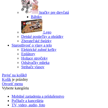
hračky pre dievčatá
Bábiky
Lego
Detské postieľky a ohrádky
Zberateľské figúrky
Starostlivosť o vlasy a telo
Elektrické zubné kefky
Epilátory
Holiace strojčeky
Odsávačky mlieka
Strihače vlasov
Prejsť na košík
0
Košík
je prázdny
Otvoriť menu
Vyberte kategóriu
Mobilné zariadenia a príslušenstvo
Počítače a kancelária
TV, video, audio, foto