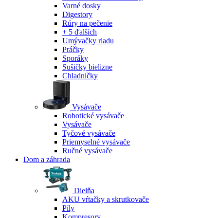
Varné dosky
Digestory
Rúry na pečenie
+ 5 ďalších
Umývačky riadu
Práčky
Sporáky
Sušičky bielizne
Chladničky
Vysávače
Robotické vysávače
Vysávače
Tyčové vysávače
Priemyselné vysávače
Ručné vysávače
Dom a záhrada
Dielňa
AKU vŕtačky a skrutkovače
Píly
Kompresory