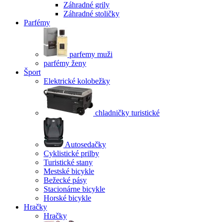
Záhradné grily
Záhradné stoličky
Parfémy
parfemy muži
parfémy ženy
Šport
Elektrické kolobežky
chladničky turistické
Autosedačky
Cyklistické prilby
Turistické stany
Mestské bicykle
Bežecké pásy
Stacionárne bicykle
Horské bicykle
Hračky
Hračky