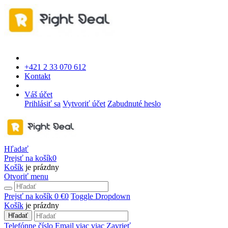
+421 2 33 070 612
Kontakt
Váš účet
Prihlásiť sa
Vytvoriť účet
Zabudnuté heslo
Hľadať
Prejsť na košík
0
Košík
je prázdny
Otvoriť menu
Prejsť na košík
0 €
0
Toggle Dropdown
Košík
je prázdny
Hľadať
Telefónne číslo
Email
viac
viac
Zavrieť