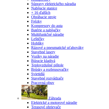
Súpravy elektrického náradia
Nabíjacie stanice
+ 16 ďalších
Obrábacie stroje
Frézky
Kompresory do auta
Batérie a nabíjačky
Multifunkčné náradie
Leštičky
Hoblíky
Rázové a pneumatické uťahováky
Stavebné lasery
Vozíky na náradie
Búracie kladivá
Teplovzdušné pištole
Brúsky a rozbrusovačky
Svietidlá
Stavebné rozvádzače
Pracovná obuv
Záhrada
Elektrické a motorové náradie
Terasové ohrievače