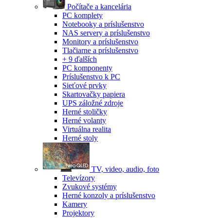
Počítače a kancelária
PC komplety
Notebooky a príslušenstvo
NAS servery a príslušenstvo
Monitory a príslušenstvo
Tlačiarne a príslušenstvo
+ 9 ďalších
PC komponenty
Príslušenstvo k PC
Sieťové prvky
Skartovačky papiera
UPS záložné zdroje
Herné stoličky
Herné volanty
Virtuálna realita
Herné stoly
TV, video, audio, foto
Televízory
Zvukové systémy
Herné konzoly a príslušenstvo
Kamery
Projektory