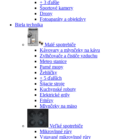
+ 3 ďalšie
Športové kamery
Drony
Fotoaparáty a objektívy
Biela technika
Malé spotrebiče
Kávovary a mlynčeky na kávu
Zvlhčovače a čističe vzduchu
Meteo stanice
Parné mopy
Žehličky
+ 5 ďalších
Šijacie stroje
Kuchynské roboty
Elektrické grily
Fritézy
Mlynčeky na mäso
Veľké spotrebiče
Mikrovlnné rúry
Vstavané mikrovlnné rúry