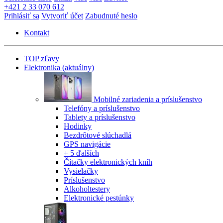
+421 2 33 070 612
Prihlásiť sa
Vytvoriť účet
Zabudnuté heslo
Kontakt
TOP zľavy
Elektronika
(aktuálny)
Mobilné zariadenia a príslušenstvo
Telefóny a príslušenstvo
Tablety a príslušenstvo
Hodinky
Bezdrôtové slúchadlá
GPS navigácie
+ 5 ďalších
Čítačky elektronických kníh
Vysielačky
Príslušenstvo
Alkoholtestery
Elektronické pestúnky