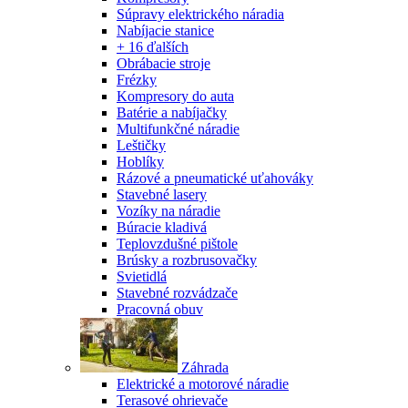
Súpravy elektrického náradia
Nabíjacie stanice
+ 16 ďalších
Obrábacie stroje
Frézky
Kompresory do auta
Batérie a nabíjačky
Multifunkčné náradie
Leštičky
Hoblíky
Rázové a pneumatické uťahováky
Stavebné lasery
Vozíky na náradie
Búracie kladivá
Teplovzdušné pištole
Brúsky a rozbrusovačky
Svietidlá
Stavebné rozvádzače
Pracovná obuv
Záhrada
Elektrické a motorové náradie
Terasové ohrievače