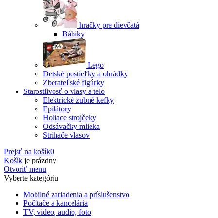
hračky pre dievčatá
Bábiky
Lego
Detské postieľky a ohrádky
Zberateľské figúrky
Starostlivosť o vlasy a telo
Elektrické zubné kefky
Epilátory
Holiace strojčeky
Odsávačky mlieka
Strihače vlasov
Prejsť na košík
0
Košík
je prázdny
Otvoriť menu
Vyberte kategóriu
Mobilné zariadenia a príslušenstvo
Počítače a kancelária
TV, video, audio, foto