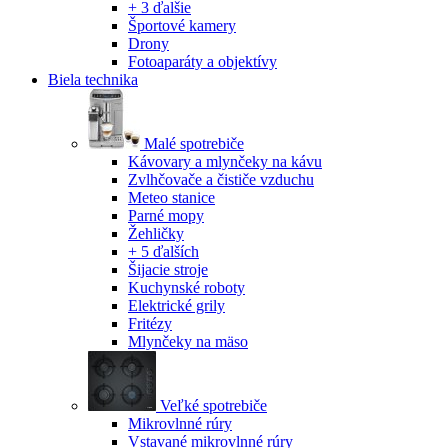
+ 3 ďalšie
Športové kamery
Drony
Fotoaparáty a objektívy
Biela technika
Malé spotrebiče
Kávovary a mlynčeky na kávu
Zvlhčovače a čističe vzduchu
Meteo stanice
Parné mopy
Žehličky
+ 5 ďalších
Šijacie stroje
Kuchynské roboty
Elektrické grily
Fritézy
Mlynčeky na mäso
Veľké spotrebiče
Mikrovlnné rúry
Vstavané mikrovlnné rúry