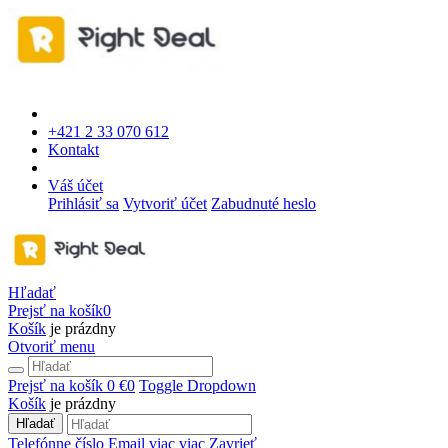
+421 2 33 070 612
Kontakt
Váš účet
Prihlásiť sa
Vytvoriť účet
Zabudnuté heslo
Hľadať
Prejsť na košík
0
Košík
je prázdny
Otvoriť menu
Prejsť na košík
0 €
0
Toggle Dropdown
Košík
je prázdny
Hľadať
Telefónne číslo
Email
viac
viac
Zavrieť