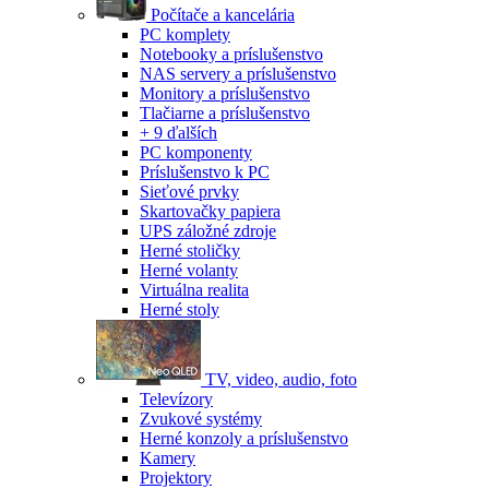
Počítače a kancelária
PC komplety
Notebooky a príslušenstvo
NAS servery a príslušenstvo
Monitory a príslušenstvo
Tlačiarne a príslušenstvo
+ 9 ďalších
PC komponenty
Príslušenstvo k PC
Sieťové prvky
Skartovačky papiera
UPS záložné zdroje
Herné stoličky
Herné volanty
Virtuálna realita
Herné stoly
TV, video, audio, foto
Televízory
Zvukové systémy
Herné konzoly a príslušenstvo
Kamery
Projektory