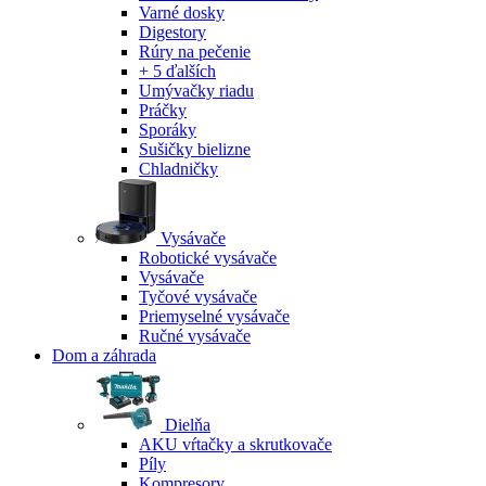
Varné dosky
Digestory
Rúry na pečenie
+ 5 ďalších
Umývačky riadu
Práčky
Sporáky
Sušičky bielizne
Chladničky
Vysávače
Robotické vysávače
Vysávače
Tyčové vysávače
Priemyselné vysávače
Ručné vysávače
Dom a záhrada
Dielňa
AKU vŕtačky a skrutkovače
Píly
Kompresory