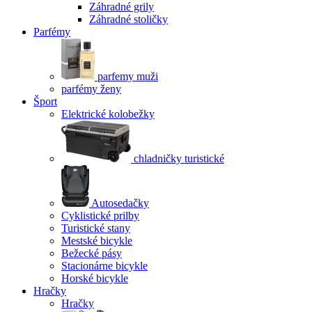
Záhradné grily
Záhradné stoličky
Parfémy
parfemy muži
parfémy ženy
Šport
Elektrické kolobežky
chladničky turistické
Autosedačky
Cyklistické prilby
Turistické stany
Mestské bicykle
Bežecké pásy
Stacionárne bicykle
Horské bicykle
Hračky
Hračky