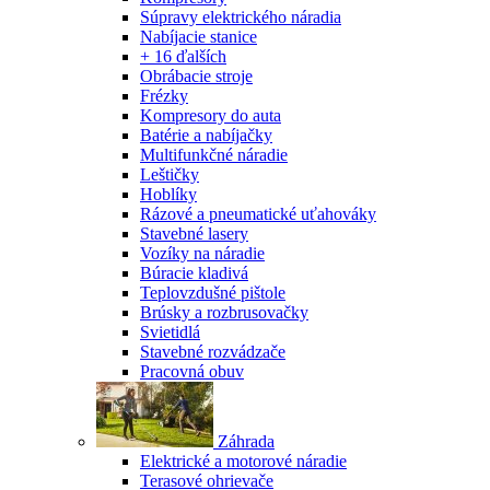
Súpravy elektrického náradia
Nabíjacie stanice
+ 16 ďalších
Obrábacie stroje
Frézky
Kompresory do auta
Batérie a nabíjačky
Multifunkčné náradie
Leštičky
Hoblíky
Rázové a pneumatické uťahováky
Stavebné lasery
Vozíky na náradie
Búracie kladivá
Teplovzdušné pištole
Brúsky a rozbrusovačky
Svietidlá
Stavebné rozvádzače
Pracovná obuv
Záhrada
Elektrické a motorové náradie
Terasové ohrievače