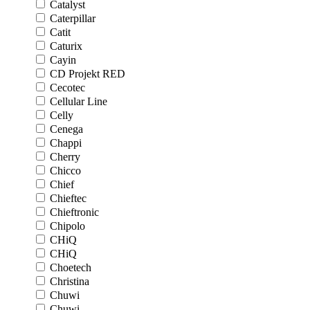
Catalyst
Caterpillar
Catit
Caturix
Cayin
CD Projekt RED
Cecotec
Cellular Line
Celly
Cenega
Chappi
Cherry
Chicco
Chief
Chieftec
Chieftronic
Chipolo
CHiQ
CHiQ
Choetech
Christina
Chuwi
Chuwi