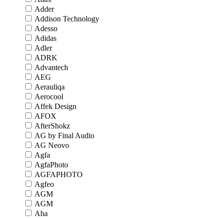
Adder
Addison Technology
Adesso
Adidas
Adler
ADRK
Advantech
AEG
Aerauliqa
Aerocool
Affek Design
AFOX
AfterShokz
AG by Final Audio
AG Neovo
Agfa
AgfaPhoto
AGFAPHOTO
Agfeo
AGM
AGM
Aha