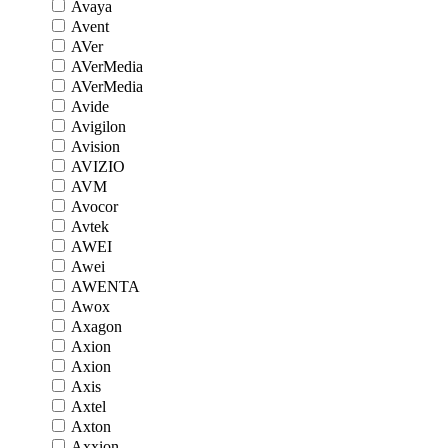
Avaya
Avent
AVer
AVerMedia
AVerMedia
Avide
Avigilon
Avision
AVIZIO
AVM
Avocor
Avtek
AWEI
Awei
AWENTA
Awox
Axagon
Axion
Axion
Axis
Axtel
Axton
Axxion