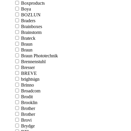
Boxproducts
Boya
BOZLUN
Braders
Brainboxes
Brainstorm
Brateck
Braun
Braun
Braun Phototechnik
Brennenstuhl
Bresser
BREVE
brightsign
Brinno
Broadcom
Brodit
Brooklin
Brother
Brother
Brovi
Brydge