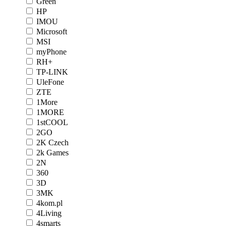
Green
HP
IMOU
Microsoft
MSI
myPhone
RH+
TP-LINK
UleFone
ZTE
1More
1MORE
1stCOOL
2GO
2K Czech
2k Games
2N
360
3D
3MK
4kom.pl
4Living
4smarts