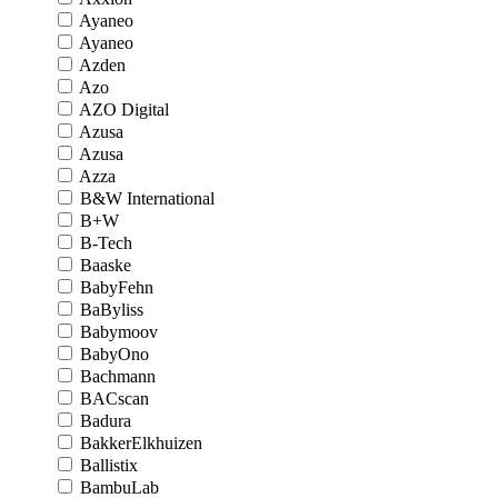
Ayaneo
Ayaneo
Azden
Azo
AZO Digital
Azusa
Azusa
Azza
B&W International
B+W
B-Tech
Baaske
BabyFehn
BaByliss
Babymoov
BabyOno
Bachmann
BACscan
Badura
BakkerElkhuizen
Ballistix
BambuLab