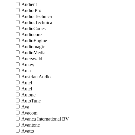
Audient
Audio Pro
Audio Technica
Audio-Technica
AudioCodes
Audiocore
AudioEngine
Audiomagic
AudioMedia
Auerswald
Aukey
Aula
Austrian Audio
Autel
Autel
Autone
AutoTune
Ava
Avacom
Avanca International BV
Avantone
Avatto