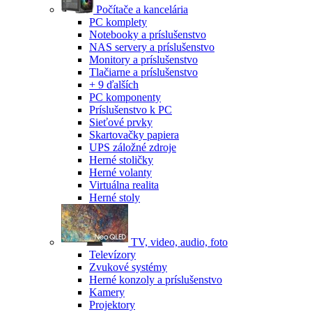
Počítače a kancelária
PC komplety
Notebooky a príslušenstvo
NAS servery a príslušenstvo
Monitory a príslušenstvo
Tlačiarne a príslušenstvo
+ 9 ďalších
PC komponenty
Príslušenstvo k PC
Sieťové prvky
Skartovačky papiera
UPS záložné zdroje
Herné stoličky
Herné volanty
Virtuálna realita
Herné stoly
TV, video, audio, foto
Televízory
Zvukové systémy
Herné konzoly a príslušenstvo
Kamery
Projektory