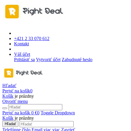
+421 2 33 070 612
Kontakt
Váš účet
Prihlásiť sa
Vytvoriť účet
Zabudnuté heslo
Hľadať
Prejsť na košík
0
Košík
je prázdny
Otvoriť menu
Prejsť na košík
0 €
0
Toggle Dropdown
Košík
je prázdny
Hľadať
Telefónne číslo
Email
viac
viac
Zavrieť