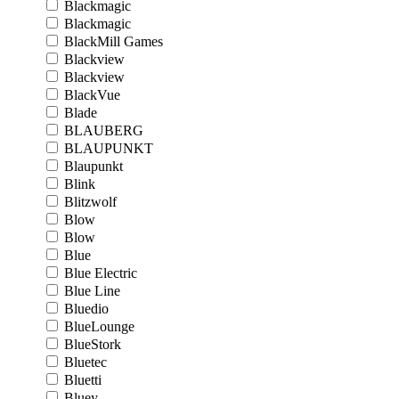
Blackmagic
Blackmagic
BlackMill Games
Blackview
Blackview
BlackVue
Blade
BLAUBERG
BLAUPUNKT
Blaupunkt
Blink
Blitzwolf
Blow
Blow
Blue
Blue Electric
Blue Line
Bluedio
BlueLounge
BlueStork
Bluetec
Bluetti
Bluey