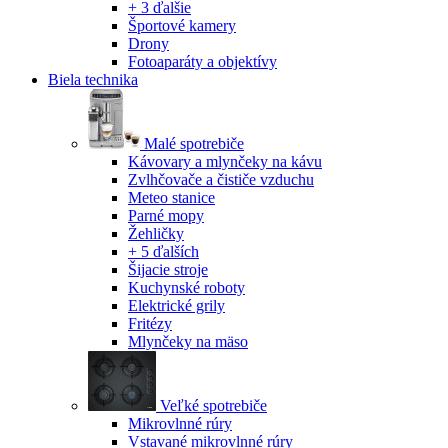
+ 3 ďalšie
Športové kamery
Drony
Fotoaparáty a objektívy
Biela technika
Malé spotrebiče
Kávovary a mlynčeky na kávu
Zvlhčovače a čističe vzduchu
Meteo stanice
Parné mopy
Žehličky
+ 5 ďalších
Šijacie stroje
Kuchynské roboty
Elektrické grily
Fritézy
Mlynčeky na mäso
Veľké spotrebiče
Mikrovlnné rúry
Vstavané mikrovlnné rúry