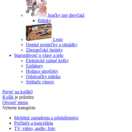
hračky pre dievčatá
Bábiky
Lego
Detské postieľky a ohrádky
Zberateľské figúrky
Starostlivosť o vlasy a telo
Elektrické zubné kefky
Epilátory
Holiace strojčeky
Odsávačky mlieka
Strihače vlasov
Prejsť na košík
0
Košík
je prázdny
Otvoriť menu
Vyberte kategóriu
Mobilné zariadenia a príslušenstvo
Počítače a kancelária
TV, video, audio, foto