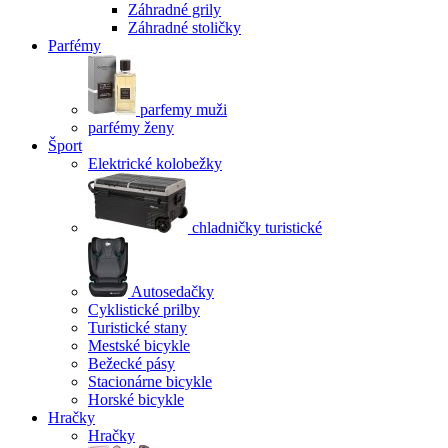
Záhradné grily
Záhradné stoličky
Parfémy
parfemy muži
parfémy ženy
Šport
Elektrické kolobežky
chladničky turistické
Autosedačky
Cyklistické prilby
Turistické stany
Mestské bicykle
Bežecké pásy
Stacionárne bicykle
Horské bicykle
Hračky
Hračky