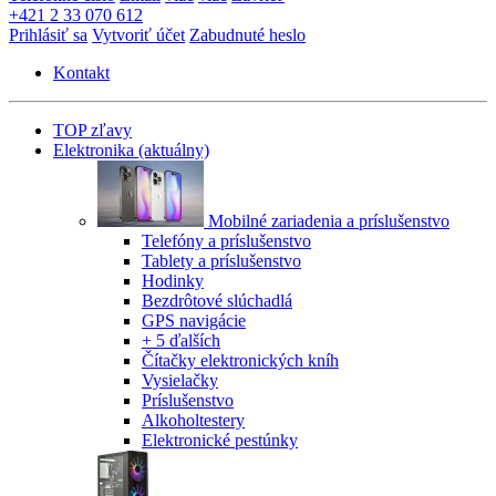
+421 2 33 070 612
Prihlásiť sa
Vytvoriť účet
Zabudnuté heslo
Kontakt
TOP zľavy
Elektronika
(aktuálny)
Mobilné zariadenia a príslušenstvo
Telefóny a príslušenstvo
Tablety a príslušenstvo
Hodinky
Bezdrôtové slúchadlá
GPS navigácie
+ 5 ďalších
Čítačky elektronických kníh
Vysielačky
Príslušenstvo
Alkoholtestery
Elektronické pestúnky