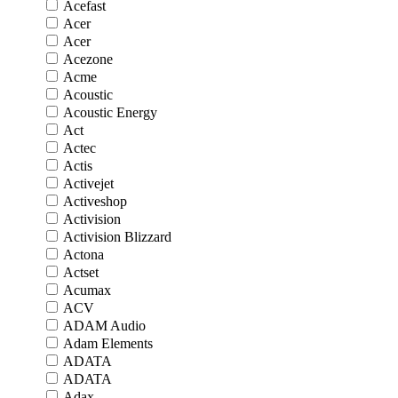
Acefast
Acer
Acer
Acezone
Acme
Acoustic
Acoustic Energy
Act
Actec
Actis
Activejet
Activeshop
Activision
Activision Blizzard
Actona
Actset
Acumax
ACV
ADAM Audio
Adam Elements
ADATA
ADATA
Adax