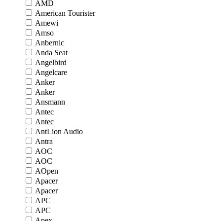
AMD
American Tourister
Amewi
Amso
Anbernic
Anda Seat
Angelbird
Angelcare
Anker
Anker
Ansmann
Antec
Antec
AntLion Audio
Antra
AOC
AOC
AOpen
Apacer
Apacer
APC
APC
Apex