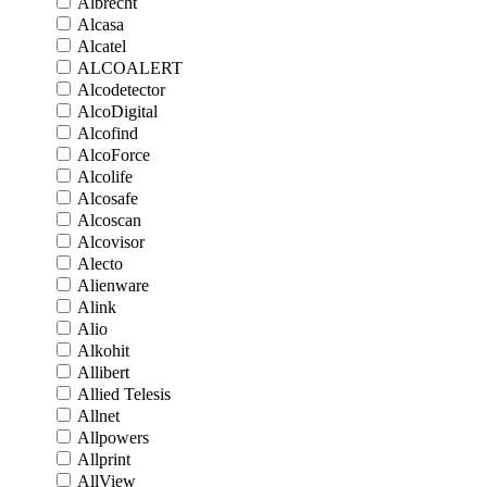
Albrecht
Alcasa
Alcatel
ALCOALERT
Alcodetector
AlcoDigital
Alcofind
AlcoForce
Alcolife
Alcosafe
Alcoscan
Alcovisor
Alecto
Alienware
Alink
Alio
Alkohit
Allibert
Allied Telesis
Allnet
Allpowers
Allprint
AllView