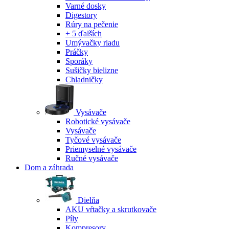
Varné dosky
Digestory
Rúry na pečenie
+ 5 ďalších
Umývačky riadu
Práčky
Sporáky
Sušičky bielizne
Chladničky
Vysávače
Robotické vysávače
Vysávače
Tyčové vysávače
Priemyselné vysávače
Ručné vysávače
Dom a záhrada
Dielňa
AKU vŕtačky a skrutkovače
Píly
Kompresory