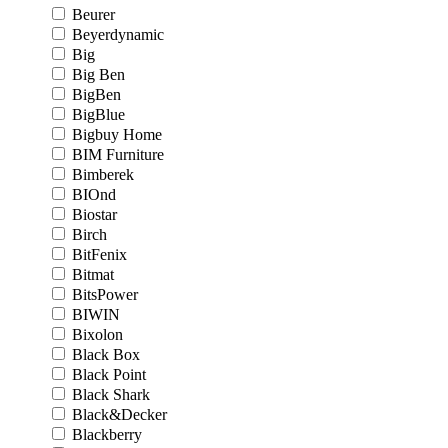
Beurer
Beyerdynamic
Big
Big Ben
BigBen
BigBlue
Bigbuy Home
BIM Furniture
Bimberek
BIOnd
Biostar
Birch
BitFenix
Bitmat
BitsPower
BIWIN
Bixolon
Black Box
Black Point
Black Shark
Black&Decker
Blackberry