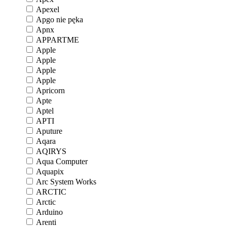
Apexel
Apgo nie pęka
Apnx
APPARTME
Apple
Apple
Apple
Apple
Apricorn
Apte
Aptel
APTI
Aputure
Aqara
AQIRYS
Aqua Computer
Aquapix
Arc System Works
ARCTIC
Arctic
Arduino
Arenti