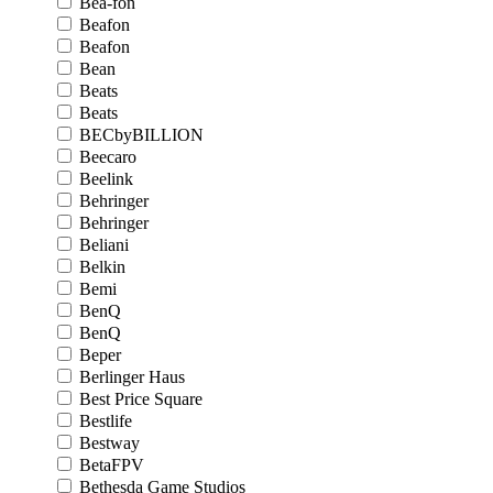
Bea-fon
Beafon
Beafon
Bean
Beats
Beats
BECbyBILLION
Beecaro
Beelink
Behringer
Behringer
Beliani
Belkin
Bemi
BenQ
BenQ
Beper
Berlinger Haus
Best Price Square
Bestlife
Bestway
BetaFPV
Bethesda Game Studios