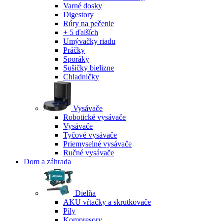
Varné dosky
Digestory
Rúry na pečenie
+ 5 ďalších
Umývačky riadu
Práčky
Sporáky
Sušičky bielizne
Chladničky
Vysávače
Robotické vysávače
Vysávače
Tyčové vysávače
Priemyselné vysávače
Ručné vysávače
Dom a záhrada
Dielňa
AKU vŕtačky a skrutkovače
Píly
Kompresory