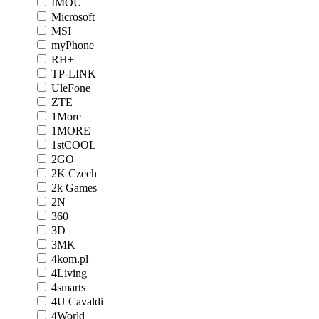
IMOU
Microsoft
MSI
myPhone
RH+
TP-LINK
UleFone
ZTE
1More
1MORE
1stCOOL
2GO
2K Czech
2k Games
2N
360
3D
3MK
4kom.pl
4Living
4smarts
4U Cavaldi
4World