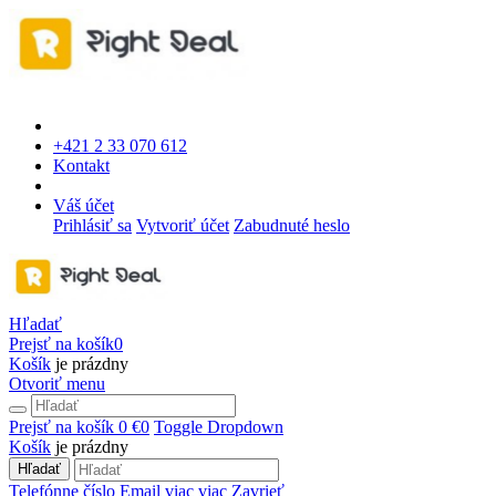
+421 2 33 070 612
Kontakt
Váš účet
Prihlásiť sa
Vytvoriť účet
Zabudnuté heslo
Hľadať
Prejsť na košík
0
Košík
je prázdny
Otvoriť menu
Prejsť na košík
0 €
0
Toggle Dropdown
Košík
je prázdny
Hľadať
Telefónne číslo
Email
viac
viac
Zavrieť