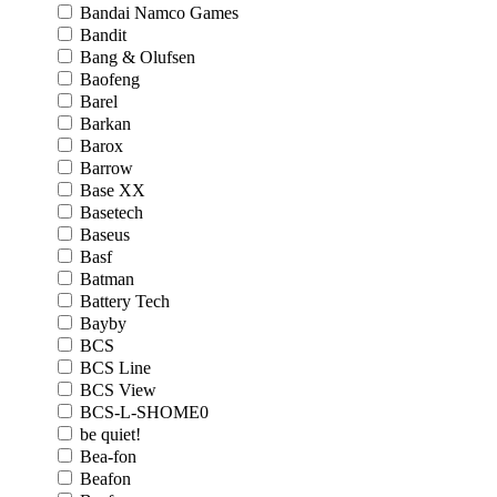
Bandai Namco Games
Bandit
Bang & Olufsen
Baofeng
Barel
Barkan
Barox
Barrow
Base XX
Basetech
Baseus
Basf
Batman
Battery Tech
Bayby
BCS
BCS Line
BCS View
BCS-L-SHOME0
be quiet!
Bea-fon
Beafon