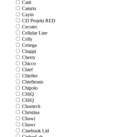
Catit
Caturix
Cayin
CD Projekt RED
Cecotec
Cellular Line
Celly
Cenega
Chappi
Cherry
Chicco
Chief
Chieftec
Chieftronic
Chipolo
CHiQ
CHiQ
Choetech
Christina
Chuwi
Chuwi
Cinebook Ltd
CipherLab