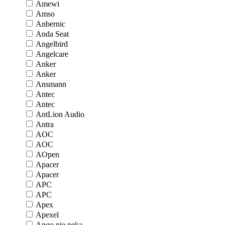
Amewi
Amso
Anbernic
Anda Seat
Angelbird
Angelcare
Anker
Anker
Ansmann
Antec
Antec
AntLion Audio
Antra
AOC
AOC
AOpen
Apacer
Apacer
APC
APC
Apex
Apexel
Apgo nie pęka