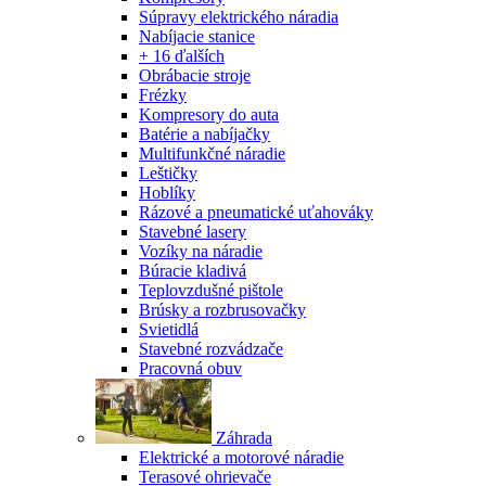
Súpravy elektrického náradia
Nabíjacie stanice
+ 16 ďalších
Obrábacie stroje
Frézky
Kompresory do auta
Batérie a nabíjačky
Multifunkčné náradie
Leštičky
Hoblíky
Rázové a pneumatické uťahováky
Stavebné lasery
Vozíky na náradie
Búracie kladivá
Teplovzdušné pištole
Brúsky a rozbrusovačky
Svietidlá
Stavebné rozvádzače
Pracovná obuv
Záhrada
Elektrické a motorové náradie
Terasové ohrievače