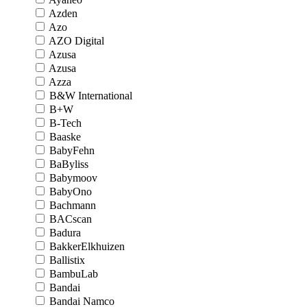
Azden
Azo
AZO Digital
Azusa
Azusa
Azza
B&W International
B+W
B-Tech
Baaske
BabyFehn
BaByliss
Babymoov
BabyOno
Bachmann
BACscan
Badura
BakkerElkhuizen
Ballistix
BambuLab
Bandai
Bandai Namco