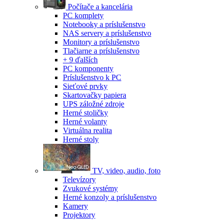
Počítače a kancelária
PC komplety
Notebooky a príslušenstvo
NAS servery a príslušenstvo
Monitory a príslušenstvo
Tlačiarne a príslušenstvo
+ 9 ďalších
PC komponenty
Príslušenstvo k PC
Sieťové prvky
Skartovačky papiera
UPS záložné zdroje
Herné stoličky
Herné volanty
Virtuálna realita
Herné stoly
TV, video, audio, foto
Televízory
Zvukové systémy
Herné konzoly a príslušenstvo
Kamery
Projektory