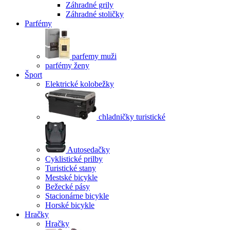
Záhradné grily
Záhradné stoličky
Parfémy
parfemy muži
parfémy ženy
Šport
Elektrické kolobežky
chladničky turistické
Autosedačky
Cyklistické prilby
Turistické stany
Mestské bicykle
Bežecké pásy
Stacionárne bicykle
Horské bicykle
Hračky
Hračky