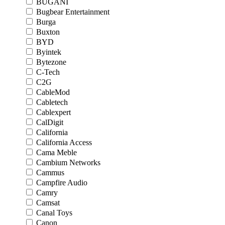
BUGANI
Bugbear Entertainment
Burga
Buxton
BYD
Byintek
Bytezone
C-Tech
C2G
CableMod
Cabletech
Cablexpert
CalDigit
California
California Access
Cama Meble
Cambium Networks
Cammus
Campfire Audio
Camry
Camsat
Canal Toys
Canon