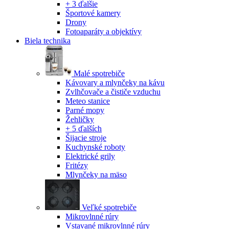
+ 3 ďalšie
Športové kamery
Drony
Fotoaparáty a objektívy
Biela technika
Malé spotrebiče
Kávovary a mlynčeky na kávu
Zvlhčovače a čističe vzduchu
Meteo stanice
Parné mopy
Žehličky
+ 5 ďalších
Šijacie stroje
Kuchynské roboty
Elektrické grily
Fritézy
Mlynčeky na mäso
Veľké spotrebiče
Mikrovlnné rúry
Vstavané mikrovlnné rúry