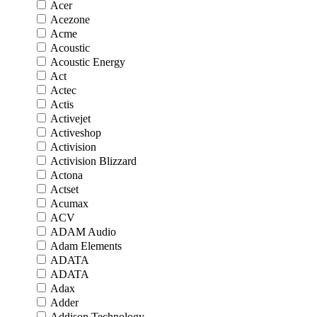
Acer
Acezone
Acme
Acoustic
Acoustic Energy
Act
Actec
Actis
Activejet
Activeshop
Activision
Activision Blizzard
Actona
Actset
Acumax
ACV
ADAM Audio
Adam Elements
ADATA
ADATA
Adax
Adder
Addison Technology