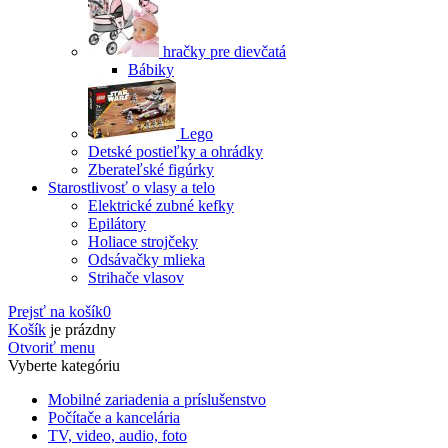
hračky pre dievčatá
Bábiky
Lego
Detské postieľky a ohrádky
Zberateľské figúrky
Starostlivosť o vlasy a telo
Elektrické zubné kefky
Epilátory
Holiace strojčeky
Odsávačky mlieka
Strihače vlasov
Prejsť na košík
0
Košík
je prázdny
Otvoriť menu
Vyberte kategóriu
Mobilné zariadenia a príslušenstvo
Počítače a kancelária
TV, video, audio, foto