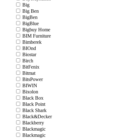
Big
Big Ben
BigBen
BigBlue
Bigbuy Home
BIM Furniture
Bimberek
BIOnd
Biostar
Birch
BitFenix
Bitmat
BitsPower
BIWIN
Bixolon
Black Box
Black Point
Black Shark
Black&Decker
Blackberry
Blackmagic
Blackmagic