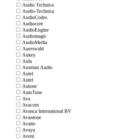
Audio Technica
Audio-Technica
AudioCodes
Audiocore
AudioEngine
Audiomagic
AudioMedia
Auerswald
Aukey
Aula
Austrian Audio
Autel
Autel
Autone
AutoTune
Ava
Avacom
Avanca International BV
Avantone
Avatto
Avaya
Avent