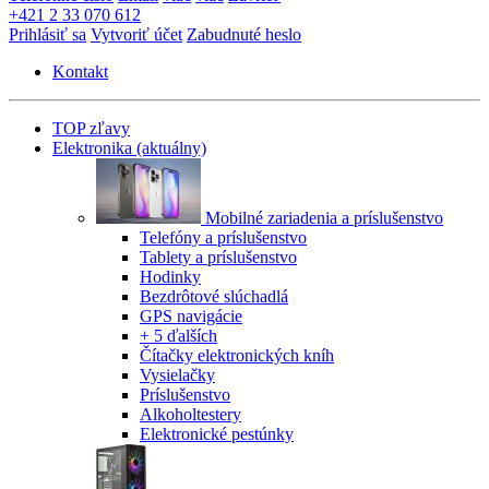
+421 2 33 070 612
Prihlásiť sa
Vytvoriť účet
Zabudnuté heslo
Kontakt
TOP zľavy
Elektronika
(aktuálny)
Mobilné zariadenia a príslušenstvo
Telefóny a príslušenstvo
Tablety a príslušenstvo
Hodinky
Bezdrôtové slúchadlá
GPS navigácie
+ 5 ďalších
Čítačky elektronických kníh
Vysielačky
Príslušenstvo
Alkoholtestery
Elektronické pestúnky