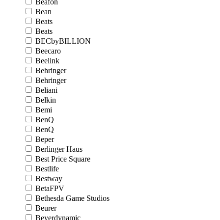
Beafon
Bean
Beats
Beats
BECbyBILLION
Beecaro
Beelink
Behringer
Behringer
Beliani
Belkin
Bemi
BenQ
BenQ
Beper
Berlinger Haus
Best Price Square
Bestlife
Bestway
BetaFPV
Bethesda Game Studios
Beurer
Beyerdynamic