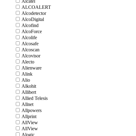
Alcatel
ALCOALERT
Alcodetector
AlcoDigital
Alcofind
AlcoForce
Alcolife
Alcosafe
Alcoscan
Alcovisor
Alecto
Alienware
Alink
Alio
Alkohit
Allibert
Allied Telesis
Allnet
Allpowers
Allprint
AllView
AllView
Alogic