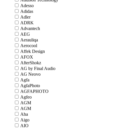
Adesso
Adidas
Adler
ADRK
Advantech
AEG
Aerauliqa
Aerocool
Affek Design
AFOX
AfterShokz
AG by Final Audio
AG Neovo
Agfa
AgfaPhoto
AGFAPHOTO
Agfeo
AGM
AGM
Aha
Aigo
AIO