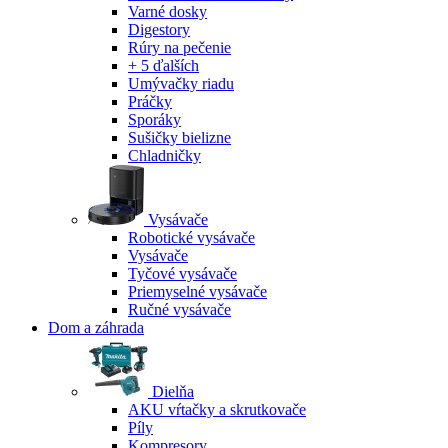
Varné dosky
Digestory
Rúry na pečenie
+ 5 ďalších
Umývačky riadu
Práčky
Sporáky
Sušičky bielizne
Chladničky
Vysávače
Robotické vysávače
Vysávače
Tyčové vysávače
Priemyselné vysávače
Ručné vysávače
Dom a záhrada
Dielňa
AKU vŕtačky a skrutkovače
Píly
Kompresory