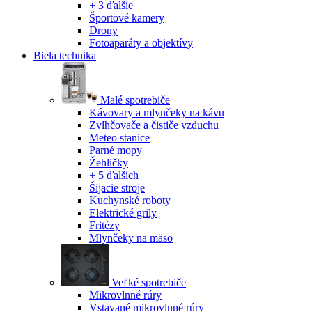
+ 3 ďalšie
Športové kamery
Drony
Fotoaparáty a objektívy
Biela technika
Malé spotrebiče
Kávovary a mlynčeky na kávu
Zvlhčovače a čističe vzduchu
Meteo stanice
Parné mopy
Žehličky
+ 5 ďalších
Šijacie stroje
Kuchynské roboty
Elektrické grily
Fritézy
Mlynčeky na mäso
Veľké spotrebiče
Mikrovlnné rúry
Vstavané mikrovlnné rúry