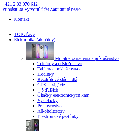
+421 2 33 070 612
Prihlásiť sa
Vytvoriť účet
Zabudnuté heslo
Kontakt
TOP zľavy
Elektronika
(aktuálny)
Mobilné zariadenia a príslušenstvo
Telefóny a príslušenstvo
Tablety a príslušenstvo
Hodinky
Bezdrôtové slúchadlá
GPS navigácie
+ 5 ďalších
Čítačky elektronických kníh
Vysielačky
Príslušenstvo
Alkoholtestery
Elektronické pestúnky