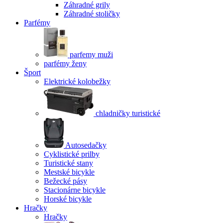
Záhradné grily
Záhradné stoličky
Parfémy
parfemy muži
parfémy ženy
Šport
Elektrické kolobežky
chladničky turistické
Autosedačky
Cyklistické prilby
Turistické stany
Mestské bicykle
Bežecké pásy
Stacionárne bicykle
Horské bicykle
Hračky
Hračky