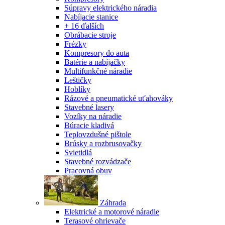
Súpravy elektrického náradia
Nabíjacie stanice
+ 16 ďalších
Obrábacie stroje
Frézky
Kompresory do auta
Batérie a nabíjačky
Multifunkčné náradie
Leštičky
Hoblíky
Rázové a pneumatické uťahováky
Stavebné lasery
Vozíky na náradie
Búracie kladivá
Teplovzdušné pištole
Brúsky a rozbrusovačky
Svietidlá
Stavebné rozvádzače
Pracovná obuv
Záhrada
Elektrické a motorové náradie
Terasové ohrievače