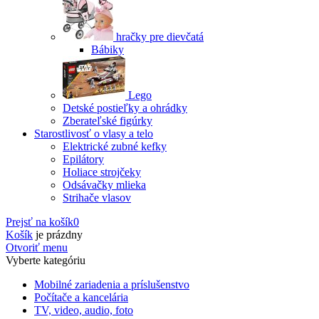
hračky pre dievčatá
Bábiky
Lego
Detské postieľky a ohrádky
Zberateľské figúrky
Starostlivosť o vlasy a telo
Elektrické zubné kefky
Epilátory
Holiace strojčeky
Odsávačky mlieka
Strihače vlasov
Prejsť na košík
0
Košík
je prázdny
Otvoriť menu
Vyberte kategóriu
Mobilné zariadenia a príslušenstvo
Počítače a kancelária
TV, video, audio, foto