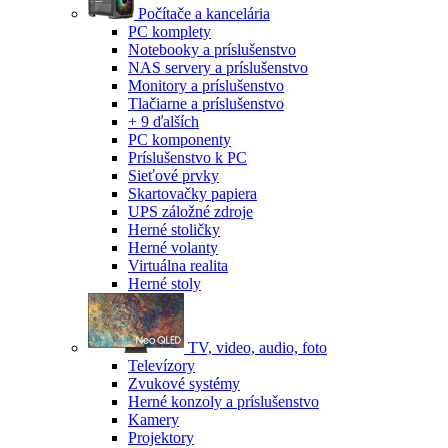
Počítače a kancelária
PC komplety
Notebooky a príslušenstvo
NAS servery a príslušenstvo
Monitory a príslušenstvo
Tlačiarne a príslušenstvo
+ 9 ďalších
PC komponenty
Príslušenstvo k PC
Sieťové prvky
Skartovačky papiera
UPS záložné zdroje
Herné stoličky
Herné volanty
Virtuálna realita
Herné stoly
TV, video, audio, foto
Televízory
Zvukové systémy
Herné konzoly a príslušenstvo
Kamery
Projektory