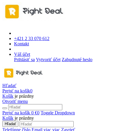
+421 2 33 070 612
Kontakt
Váš účet
Prihlásiť sa
Vytvoriť účet
Zabudnuté heslo
Hľadať
Prejsť na košík
0
Košík
je prázdny
Otvoriť menu
Prejsť na košík
0 €
0
Toggle Dropdown
Košík
je prázdny
Hľadať
Telefónne číslo
Email
viac
viac
Zavrieť