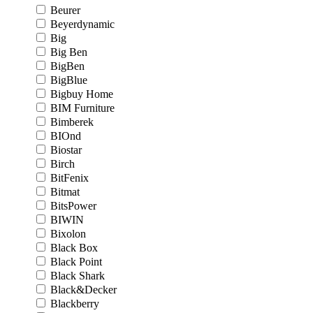
Beurer
Beyerdynamic
Big
Big Ben
BigBen
BigBlue
Bigbuy Home
BIM Furniture
Bimberek
BIOnd
Biostar
Birch
BitFenix
Bitmat
BitsPower
BIWIN
Bixolon
Black Box
Black Point
Black Shark
Black&Decker
Blackberry