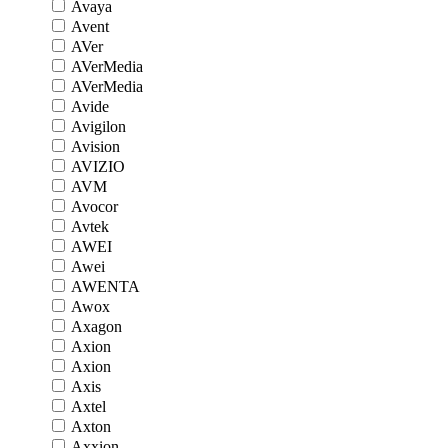
Avaya
Avent
AVer
AVerMedia
AVerMedia
Avide
Avigilon
Avision
AVIZIO
AVM
Avocor
Avtek
AWEI
Awei
AWENTA
Awox
Axagon
Axion
Axion
Axis
Axtel
Axton
Axxion