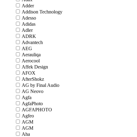
Adder
Addison Technology
Adesso
Adidas
Adler
ADRK
Advantech
AEG
Aerauliqa
Aerocool
Affek Design
AFOX
AfterShokz
AG by Final Audio
AG Neovo
Agfa
AgfaPhoto
AGFAPHOTO
Agfeo
AGM
AGM
Aha