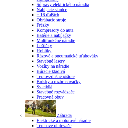
Súpravy elektrického náradia
Nabíjacie stanice
+ 16 ďalších
Obrábacie stroje
Frézky
Kompresory do auta
Batérie a nabíjačky
Multifunkčné náradie
Leštičky
Hoblíky
Rázové a pneumatické uťahováky
Stavebné lasery
Vozíky na náradie
Búracie kladivá
Teplovzdušné pištole
Brúsky a rozbrusovačky
Svietidlá
Stavebné rozvádzače
Pracovná obuv
Záhrada
Elektrické a motorové náradie
Terasové ohrievače