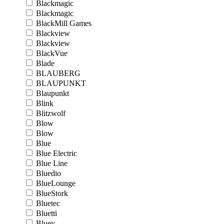
Blackmagic
Blackmagic
BlackMill Games
Blackview
Blackview
BlackVue
Blade
BLAUBERG
BLAUPUNKT
Blaupunkt
Blink
Blitzwolf
Blow
Blow
Blue
Blue Electric
Blue Line
Bluedio
BlueLounge
BlueStork
Bluetec
Bluetti
Bluey