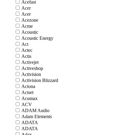
Acefast
Acer
Acer
Acezone
Acme
Acoustic
Acoustic Energy
Act
Actec
Actis
Activejet
Activeshop
Activision
Activision Blizzard
Actona
Actset
Acumax
ACV
ADAM Audio
Adam Elements
ADATA
ADATA
Adax