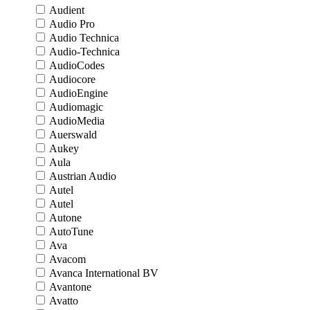
Audient
Audio Pro
Audio Technica
Audio-Technica
AudioCodes
Audiocore
AudioEngine
Audiomagic
AudioMedia
Auerswald
Aukey
Aula
Austrian Audio
Autel
Autel
Autone
AutoTune
Ava
Avacom
Avanca International BV
Avantone
Avatto