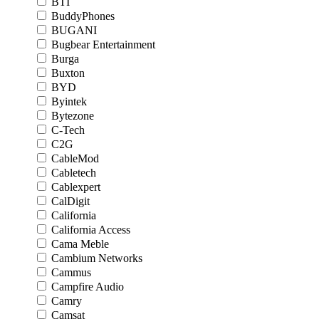
BTI
BuddyPhones
BUGANI
Bugbear Entertainment
Burga
Buxton
BYD
Byintek
Bytezone
C-Tech
C2G
CableMod
Cabletech
Cablexpert
CalDigit
California
California Access
Cama Meble
Cambium Networks
Cammus
Campfire Audio
Camry
Camsat