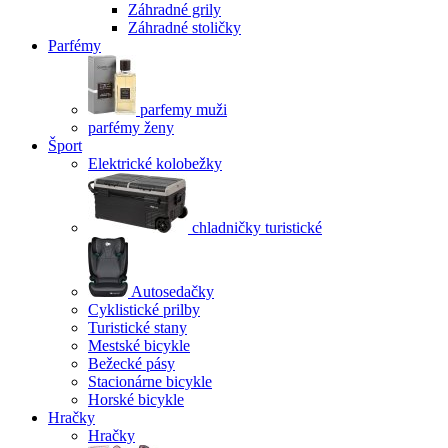
Záhradné grily
Záhradné stoličky
Parfémy
parfemy muži
parfémy ženy
Šport
Elektrické kolobežky
chladničky turistické
Autosedačky
Cyklistické prilby
Turistické stany
Mestské bicykle
Bežecké pásy
Stacionárne bicykle
Horské bicykle
Hračky
Hračky