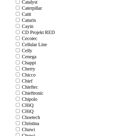
Catalyst
Caterpillar
Catit
Caturix
Cayin
CD Projekt RED
Cecotec
Cellular Line
Celly
Cenega
Chappi
Cherry
Chicco
Chief
Chieftec
Chieftronic
Chipolo
CHiQ
CHiQ
Choetech
Christina
Chuwi
Chuwi