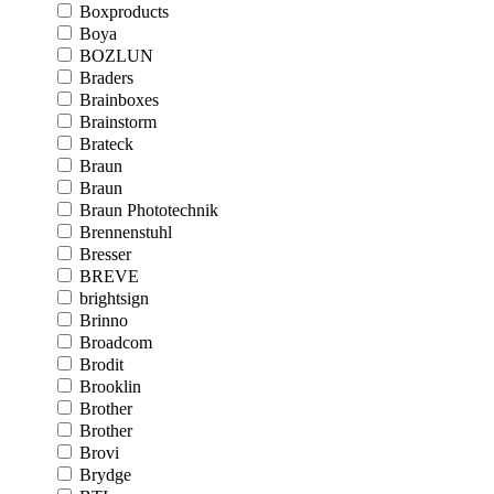
Boxproducts
Boya
BOZLUN
Braders
Brainboxes
Brainstorm
Brateck
Braun
Braun
Braun Phototechnik
Brennenstuhl
Bresser
BREVE
brightsign
Brinno
Broadcom
Brodit
Brooklin
Brother
Brother
Brovi
Brydge