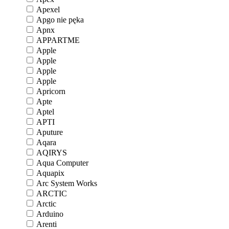
Apexel
Apgo nie pęka
Apnx
APPARTME
Apple
Apple
Apple
Apple
Apricorn
Apte
Aptel
APTI
Aputure
Aqara
AQIRYS
Aqua Computer
Aquapix
Arc System Works
ARCTIC
Arctic
Arduino
Arenti