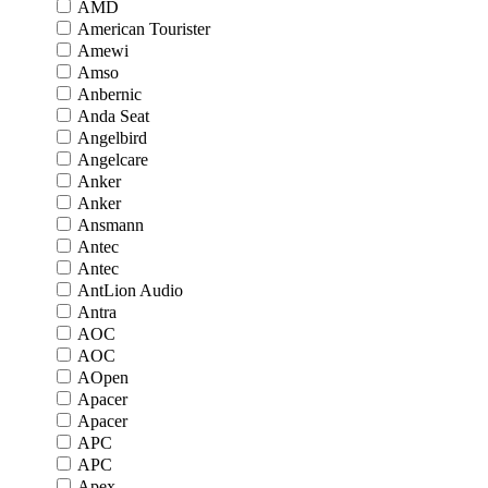
AMD
American Tourister
Amewi
Amso
Anbernic
Anda Seat
Angelbird
Angelcare
Anker
Anker
Ansmann
Antec
Antec
AntLion Audio
Antra
AOC
AOC
AOpen
Apacer
Apacer
APC
APC
Apex