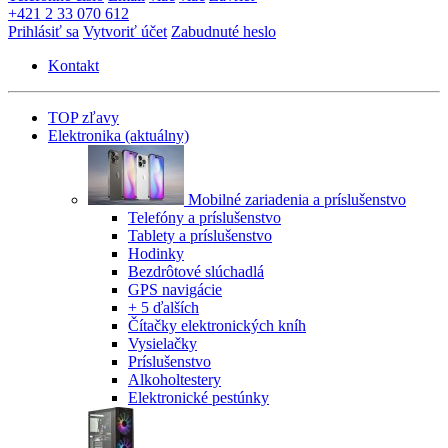
+421 2 33 070 612
Prihlásiť sa
Vytvoriť účet
Zabudnuté heslo
Kontakt
TOP zľavy
Elektronika
(aktuálny)
Mobilné zariadenia a príslušenstvo
Telefóny a príslušenstvo
Tablety a príslušenstvo
Hodinky
Bezdrôtové slúchadlá
GPS navigácie
+ 5 ďalších
Čítačky elektronických kníh
Vysielačky
Príslušenstvo
Alkoholtestery
Elektronické pestúnky