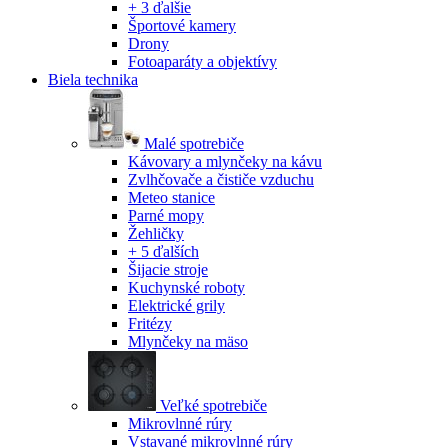
+ 3 ďalšie
Športové kamery
Drony
Fotoaparáty a objektívy
Biela technika
Malé spotrebiče
Kávovary a mlynčeky na kávu
Zvlhčovače a čističe vzduchu
Meteo stanice
Parné mopy
Žehličky
+ 5 ďalších
Šijacie stroje
Kuchynské roboty
Elektrické grily
Fritézy
Mlynčeky na mäso
Veľké spotrebiče
Mikrovlnné rúry
Vstavané mikrovlnné rúry