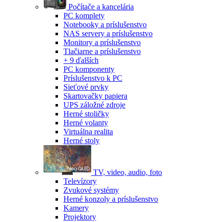
Počítače a kancelária
PC komplety
Notebooky a príslušenstvo
NAS servery a príslušenstvo
Monitory a príslušenstvo
Tlačiarne a príslušenstvo
+ 9 ďalších
PC komponenty
Príslušenstvo k PC
Sieťové prvky
Skartovačky papiera
UPS záložné zdroje
Herné stoličky
Herné volanty
Virtuálna realita
Herné stoly
TV, video, audio, foto
Televízory
Zvukové systémy
Herné konzoly a príslušenstvo
Kamery
Projektory