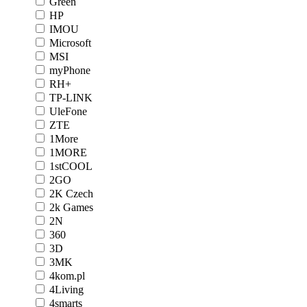
Green
HP
IMOU
Microsoft
MSI
myPhone
RH+
TP-LINK
UleFone
ZTE
1More
1MORE
1stCOOL
2GO
2K Czech
2k Games
2N
360
3D
3MK
4kom.pl
4Living
4smarts