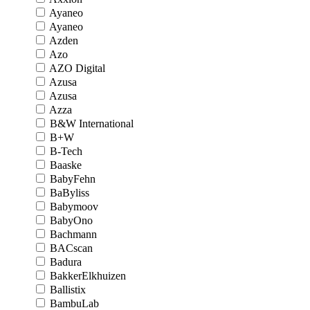
Ayaneo
Ayaneo
Azden
Azo
AZO Digital
Azusa
Azusa
Azza
B&W International
B+W
B-Tech
Baaske
BabyFehn
BaByliss
Babymoov
BabyOno
Bachmann
BACscan
Badura
BakkerElkhuizen
Ballistix
BambuLab