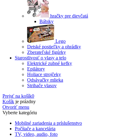
hračky pre dievčatá
Bábiky
Lego
Detské postieľky a ohrádky
Zberateľské figúrky
Starostlivosť o vlasy a telo
Elektrické zubné kefky
Epilátory
Holiace strojčeky
Odsávačky mlieka
Strihače vlasov
Prejsť na košík
0
Košík
je prázdny
Otvoriť menu
Vyberte kategóriu
Mobilné zariadenia a príslušenstvo
Počítače a kancelária
TV, video, audio, foto