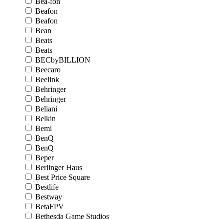
Bea-fon
Beafon
Beafon
Bean
Beats
Beats
BECbyBILLION
Beecaro
Beelink
Behringer
Behringer
Beliani
Belkin
Bemi
BenQ
BenQ
Beper
Berlinger Haus
Best Price Square
Bestlife
Bestway
BetaFPV
Bethesda Game Studios