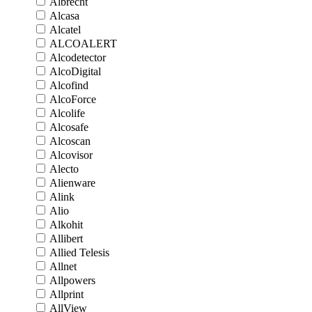
Albrecht
Alcasa
Alcatel
ALCOALERT
Alcodetector
AlcoDigital
Alcofind
AlcoForce
Alcolife
Alcosafe
Alcoscan
Alcovisor
Alecto
Alienware
Alink
Alio
Alkohit
Allibert
Allied Telesis
Allnet
Allpowers
Allprint
AllView