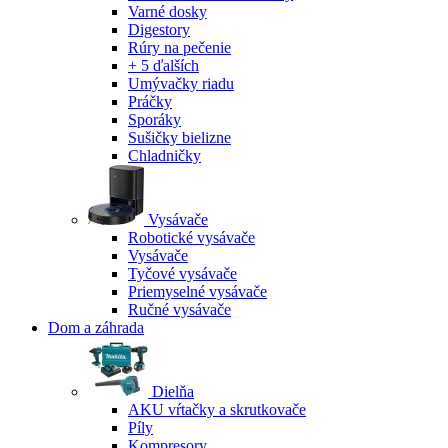
Varné dosky
Digestory
Rúry na pečenie
+ 5 ďalších
Umývačky riadu
Práčky
Sporáky
Sušičky bielizne
Chladničky
Vysávače
Robotické vysávače
Vysávače
Tyčové vysávače
Priemyselné vysávače
Ručné vysávače
Dom a záhrada
Dielňa
AKU vŕtačky a skrutkovače
Píly
Kompresory