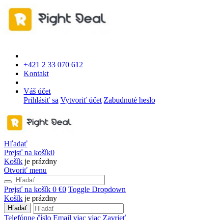
+421 2 33 070 612
Kontakt
Váš účet
Prihlásiť sa
Vytvoriť účet
Zabudnuté heslo
Hľadať
Prejsť na košík
0
Košík
je prázdny
Otvoriť menu
Prejsť na košík
0 €
0
Toggle Dropdown
Košík
je prázdny
Hľadať
Telefónne číslo
Email
viac
viac
Zavrieť