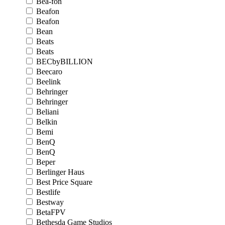
Bea-fon
Beafon
Beafon
Bean
Beats
Beats
BECbyBILLION
Beecaro
Beelink
Behringer
Behringer
Beliani
Belkin
Bemi
BenQ
BenQ
Beper
Berlinger Haus
Best Price Square
Bestlife
Bestway
BetaFPV
Bethesda Game Studios