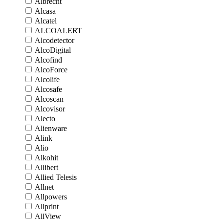
Albrecht
Alcasa
Alcatel
ALCOALERT
Alcodetector
AlcoDigital
Alcofind
AlcoForce
Alcolife
Alcosafe
Alcoscan
Alcovisor
Alecto
Alienware
Alink
Alio
Alkohit
Allibert
Allied Telesis
Allnet
Allpowers
Allprint
AllView