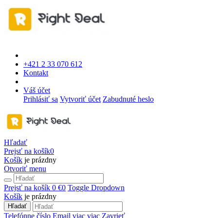
+421 2 33 070 612
Kontakt
Váš účet
Prihlásiť sa
Vytvoriť účet
Zabudnuté heslo
Hľadať
Prejsť na košík
0
Košík
je prázdny
Otvoriť menu
Prejsť na košík
0 €
0
Toggle Dropdown
Košík
je prázdny
Hľadať
Telefónne číslo
Email
viac
viac
Zavrieť