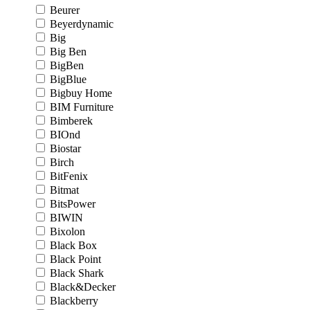
Beurer
Beyerdynamic
Big
Big Ben
BigBen
BigBlue
Bigbuy Home
BIM Furniture
Bimberek
BIOnd
Biostar
Birch
BitFenix
Bitmat
BitsPower
BIWIN
Bixolon
Black Box
Black Point
Black Shark
Black&Decker
Blackberry