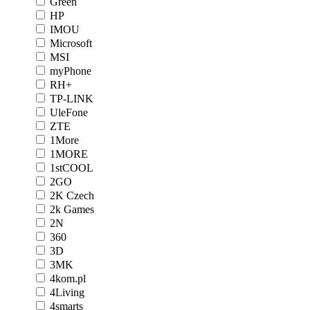
Green
HP
IMOU
Microsoft
MSI
myPhone
RH+
TP-LINK
UleFone
ZTE
1More
1MORE
1stCOOL
2GO
2K Czech
2k Games
2N
360
3D
3MK
4kom.pl
4Living
4smarts