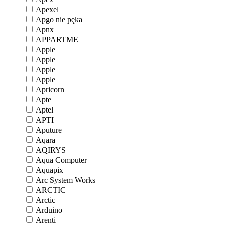
Apexel
Apgo nie pęka
Apnx
APPARTME
Apple
Apple
Apple
Apple
Apricorn
Apte
Aptel
APTI
Aputure
Aqara
AQIRYS
Aqua Computer
Aquapix
Arc System Works
ARCTIC
Arctic
Arduino
Arenti