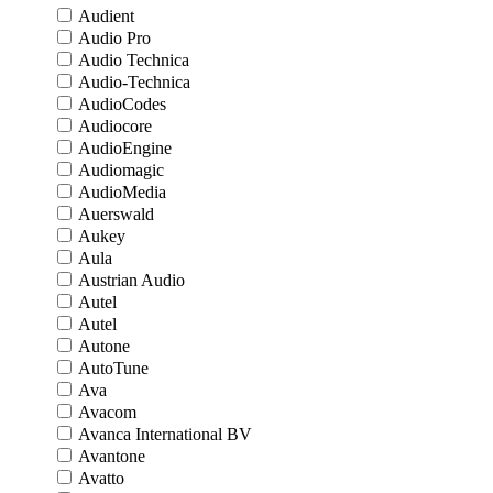
Audient
Audio Pro
Audio Technica
Audio-Technica
AudioCodes
Audiocore
AudioEngine
Audiomagic
AudioMedia
Auerswald
Aukey
Aula
Austrian Audio
Autel
Autel
Autone
AutoTune
Ava
Avacom
Avanca International BV
Avantone
Avatto