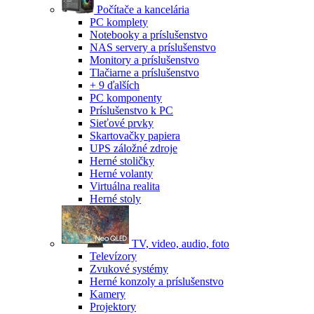
Počítače a kancelária
PC komplety
Notebooky a príslušenstvo
NAS servery a príslušenstvo
Monitory a príslušenstvo
Tlačiarne a príslušenstvo
+ 9 ďalších
PC komponenty
Príslušenstvo k PC
Sieťové prvky
Skartovačky papiera
UPS záložné zdroje
Herné stoličky
Herné volanty
Virtuálna realita
Herné stoly
TV, video, audio, foto
Televízory
Zvukové systémy
Herné konzoly a príslušenstvo
Kamery
Projektory