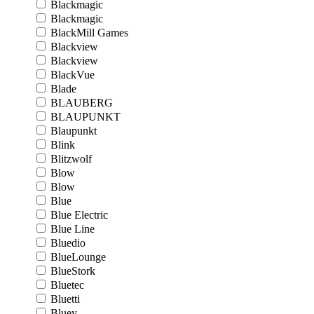
Blackmagic
Blackmagic
BlackMill Games
Blackview
Blackview
BlackVue
Blade
BLAUBERG
BLAUPUNKT
Blaupunkt
Blink
Blitzwolf
Blow
Blow
Blue
Blue Electric
Blue Line
Bluedio
BlueLounge
BlueStork
Bluetec
Bluetti
Bluey