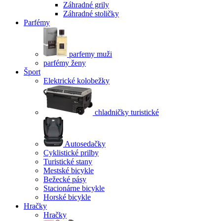
Záhradné grily
Záhradné stoličky
Parfémy
parfemy muži
parfémy ženy
Šport
Elektrické kolobežky
chladničky turistické
Autosedačky
Cyklistické prilby
Turistické stany
Mestské bicykle
Bežecké pásy
Stacionárne bicykle
Horské bicykle
Hračky
Hračky