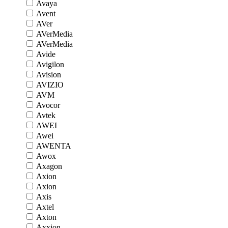
Avaya
Avent
AVer
AVerMedia
AVerMedia
Avide
Avigilon
Avision
AVIZIO
AVM
Avocor
Avtek
AWEI
Awei
AWENTA
Awox
Axagon
Axion
Axion
Axis
Axtel
Axton
Axxion