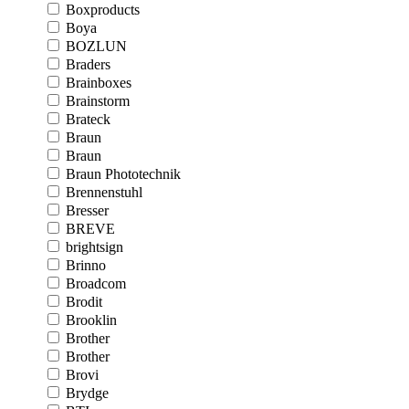
Boxproducts
Boya
BOZLUN
Braders
Brainboxes
Brainstorm
Brateck
Braun
Braun
Braun Phototechnik
Brennenstuhl
Bresser
BREVE
brightsign
Brinno
Broadcom
Brodit
Brooklin
Brother
Brother
Brovi
Brydge