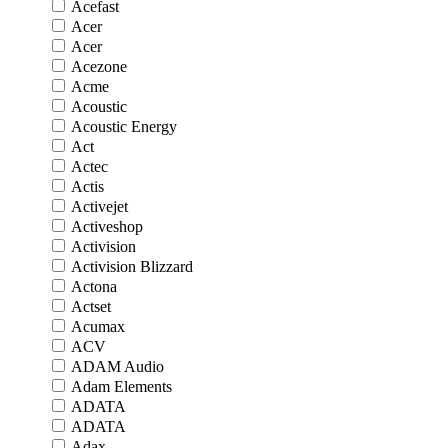
Acefast
Acer
Acer
Acezone
Acme
Acoustic
Acoustic Energy
Act
Actec
Actis
Activejet
Activeshop
Activision
Activision Blizzard
Actona
Actset
Acumax
ACV
ADAM Audio
Adam Elements
ADATA
ADATA
Adax