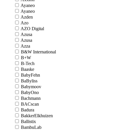
Ayaneo
Ayaneo
Azden
Azo
AZO Digital
Azusa
Azusa
Azza
B&W International
B+W
B-Tech
Baaske
BabyFehn
BaByliss
Babymoov
BabyOno
Bachmann
BACscan
Badura
BakkerElkhuizen
Ballistix
BambuLab