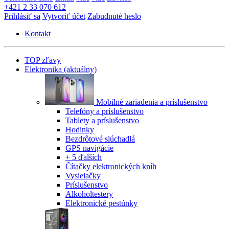
+421 2 33 070 612
Prihlásiť sa
Vytvoriť účet
Zabudnuté heslo
Kontakt
TOP zľavy
Elektronika
(aktuálny)
Mobilné zariadenia a príslušenstvo
Telefóny a príslušenstvo
Tablety a príslušenstvo
Hodinky
Bezdrôtové slúchadlá
GPS navigácie
+ 5 ďalších
Čítačky elektronických kníh
Vysielačky
Príslušenstvo
Alkoholtestery
Elektronické pestúnky