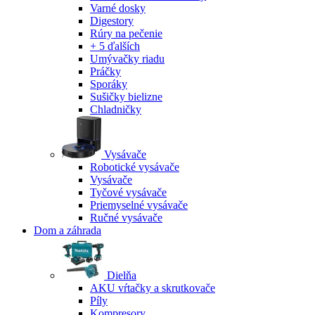
Varné dosky
Digestory
Rúry na pečenie
+ 5 ďalších
Umývačky riadu
Práčky
Sporáky
Sušičky bielizne
Chladničky
Vysávače
Robotické vysávače
Vysávače
Tyčové vysávače
Priemyselné vysávače
Ručné vysávače
Dom a záhrada
Dielňa
AKU vŕtačky a skrutkovače
Píly
Kompresory