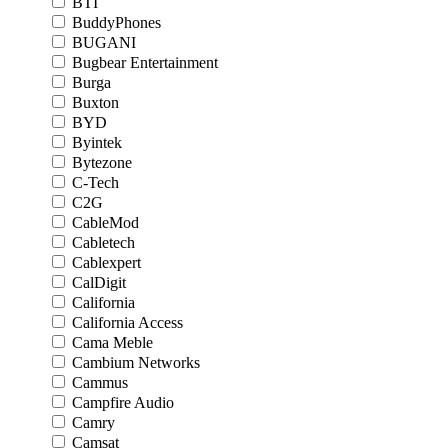
BTI
BuddyPhones
BUGANI
Bugbear Entertainment
Burga
Buxton
BYD
Byintek
Bytezone
C-Tech
C2G
CableMod
Cabletech
Cablexpert
CalDigit
California
California Access
Cama Meble
Cambium Networks
Cammus
Campfire Audio
Camry
Camsat