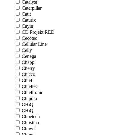
Catalyst
Caterpillar
Catit
Caturix
Cayin
CD Projekt RED
Cecotec
Cellular Line
Celly
Cenega
Chappi
Cherry
Chicco
Chief
Chieftec
Chieftronic
Chipolo
CHiQ
CHiQ
Choetech
Christina
Chuwi
Chuwi