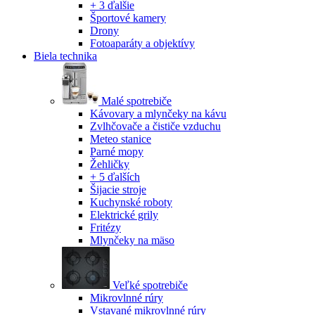
+ 3 ďalšie
Športové kamery
Drony
Fotoaparáty a objektívy
Biela technika
Malé spotrebiče
Kávovary a mlynčeky na kávu
Zvlhčovače a čističe vzduchu
Meteo stanice
Parné mopy
Žehličky
+ 5 ďalších
Šijacie stroje
Kuchynské roboty
Elektrické grily
Fritézy
Mlynčeky na mäso
Veľké spotrebiče
Mikrovlnné rúry
Vstavané mikrovlnné rúry