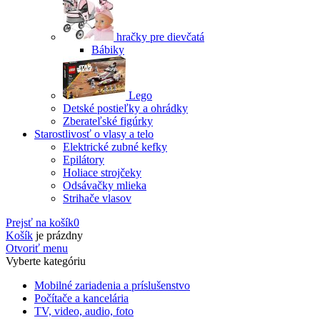
hračky pre dievčatá
Bábiky
Lego
Detské postieľky a ohrádky
Zberateľské figúrky
Starostlivosť o vlasy a telo
Elektrické zubné kefky
Epilátory
Holiace strojčeky
Odsávačky mlieka
Strihače vlasov
Prejsť na košík
0
Košík
je prázdny
Otvoriť menu
Vyberte kategóriu
Mobilné zariadenia a príslušenstvo
Počítače a kancelária
TV, video, audio, foto