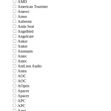
AMD
American Tourister
Amewi
Amso
Anbernic
Anda Seat
Angelbird
Angelcare
Anker
Anker
Ansmann
Antec
Antec
AntLion Audio
Antra
AOC
AOC
AOpen
Apacer
Apacer
APC
APC
Apex