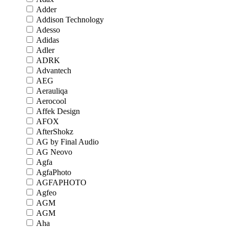
Adder
Addison Technology
Adesso
Adidas
Adler
ADRK
Advantech
AEG
Aerauliqa
Aerocool
Affek Design
AFOX
AfterShokz
AG by Final Audio
AG Neovo
Agfa
AgfaPhoto
AGFAPHOTO
Agfeo
AGM
AGM
Aha