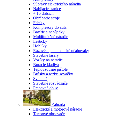
Súpravy elektrického náradia
Nabíjacie stanice
+ 16 ďalších
Obrábacie stroje
Frézky
Kompresory do auta
Batérie a nabíjačky
Multifunkčné náradie
Leštičky
Hoblíky
Rázové a pneumatické uťahováky
Stavebné lasery
Vozíky na náradie
Búracie kladivá
Teplovzdušné pištole
Brúsky a rozbrusovačky
Svietidlá
Stavebné rozvádzače
Pracovná obuv
Záhrada
Elektrické a motorové náradie
Terasové ohrievače