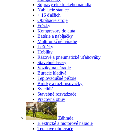
Súpravy elektrického náradia
Nabíjacie stanice
+ 16 ďalších
Obrábacie stroje
Frézky
Kompresory do auta
Batérie a nabíjačky
Multifunkčné náradie
Leštičky
Hoblíky
Rázové a pneumatické uťahováky
Stavebné lasery
Vozíky na náradie
Búracie kladivá
Teplovzdušné pištole
Brúsky a rozbrusovačky
Svietidlá
Stavebné rozvádzače
Pracovná obuv
Záhrada
Elektrické a motorové náradie
Terasové ohrievače