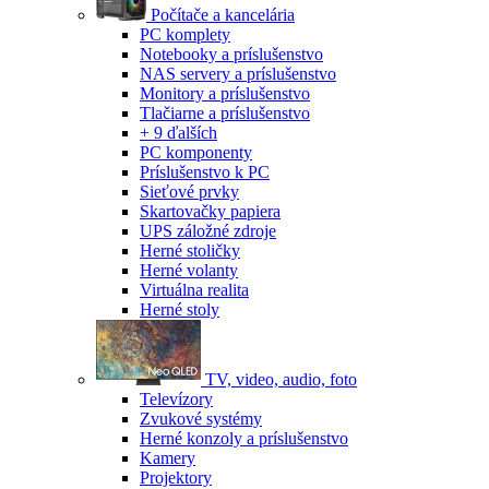
Počítače a kancelária
PC komplety
Notebooky a príslušenstvo
NAS servery a príslušenstvo
Monitory a príslušenstvo
Tlačiarne a príslušenstvo
+ 9 ďalších
PC komponenty
Príslušenstvo k PC
Sieťové prvky
Skartovačky papiera
UPS záložné zdroje
Herné stoličky
Herné volanty
Virtuálna realita
Herné stoly
TV, video, audio, foto
Televízory
Zvukové systémy
Herné konzoly a príslušenstvo
Kamery
Projektory