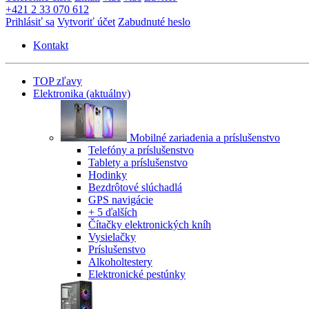
+421 2 33 070 612
Prihlásiť sa
Vytvoriť účet
Zabudnuté heslo
Kontakt
TOP zľavy
Elektronika
(aktuálny)
Mobilné zariadenia a príslušenstvo
Telefóny a príslušenstvo
Tablety a príslušenstvo
Hodinky
Bezdrôtové slúchadlá
GPS navigácie
+ 5 ďalších
Čítačky elektronických kníh
Vysielačky
Príslušenstvo
Alkoholtestery
Elektronické pestúnky