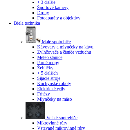
+ 3 ďalšie
Športové kamery
Drony
Fotoaparáty a objektívy
Biela technika
Malé spotrebiče
Kávovary a mlynčeky na kávu
Zvlhčovače a čističe vzduchu
Meteo stanice
Parné mopy
Žehličky
+ 5 ďalších
Šijacie stroje
Kuchynské roboty
Elektrické grily
Fritézy
Mlynčeky na mäso
Veľké spotrebiče
Mikrovlnné rúry
Vstavané mikrovlnné rúry