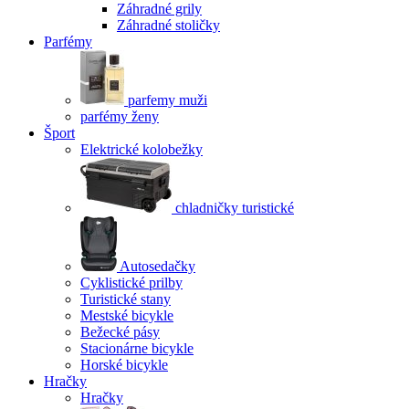
Záhradné grily
Záhradné stoličky
Parfémy
parfemy muži
parfémy ženy
Šport
Elektrické kolobežky
chladničky turistické
Autosedačky
Cyklistické prilby
Turistické stany
Mestské bicykle
Bežecké pásy
Stacionárne bicykle
Horské bicykle
Hračky
Hračky