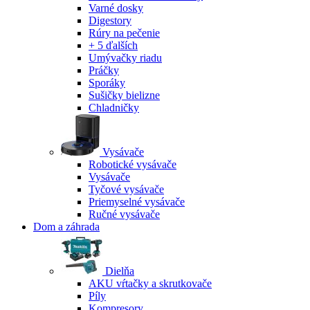
Varné dosky
Digestory
Rúry na pečenie
+ 5 ďalších
Umývačky riadu
Práčky
Sporáky
Sušičky bielizne
Chladničky
Vysávače
Robotické vysávače
Vysávače
Tyčové vysávače
Priemyselné vysávače
Ručné vysávače
Dom a záhrada
Dielňa
AKU vŕtačky a skrutkovače
Píly
Kompresory