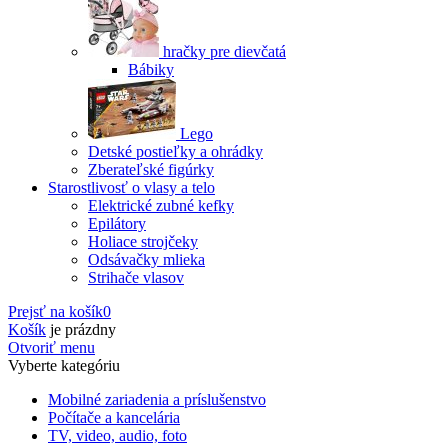
hračky pre dievčatá
Bábiky
Lego
Detské postieľky a ohrádky
Zberateľské figúrky
Starostlivosť o vlasy a telo
Elektrické zubné kefky
Epilátory
Holiace strojčeky
Odsávačky mlieka
Strihače vlasov
Prejsť na košík
0
Košík
je prázdny
Otvoriť menu
Vyberte kategóriu
Mobilné zariadenia a príslušenstvo
Počítače a kancelária
TV, video, audio, foto