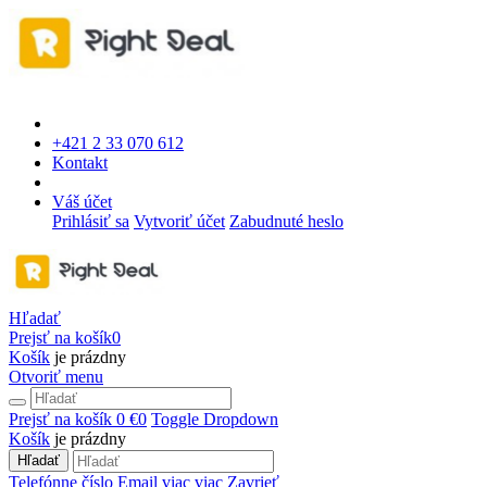
+421 2 33 070 612
Kontakt
Váš účet
Prihlásiť sa
Vytvoriť účet
Zabudnuté heslo
Hľadať
Prejsť na košík
0
Košík
je prázdny
Otvoriť menu
Prejsť na košík
0 €
0
Toggle Dropdown
Košík
je prázdny
Hľadať
Telefónne číslo
Email
viac
viac
Zavrieť