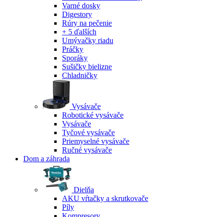
Varné dosky
Digestory
Rúry na pečenie
+ 5 ďalších
Umývačky riadu
Práčky
Sporáky
Sušičky bielizne
Chladničky
Vysávače
Robotické vysávače
Vysávače
Tyčové vysávače
Priemyselné vysávače
Ručné vysávače
Dom a záhrada
Dielňa
AKU vŕtačky a skrutkovače
Píly
Kompresory