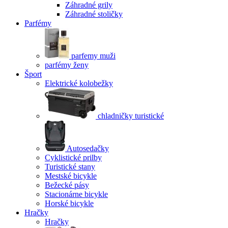
Záhradné grily
Záhradné stoličky
Parfémy
parfemy muži
parfémy ženy
Šport
Elektrické kolobežky
chladničky turistické
Autosedačky
Cyklistické prilby
Turistické stany
Mestské bicykle
Bežecké pásy
Stacionárne bicykle
Horské bicykle
Hračky
Hračky