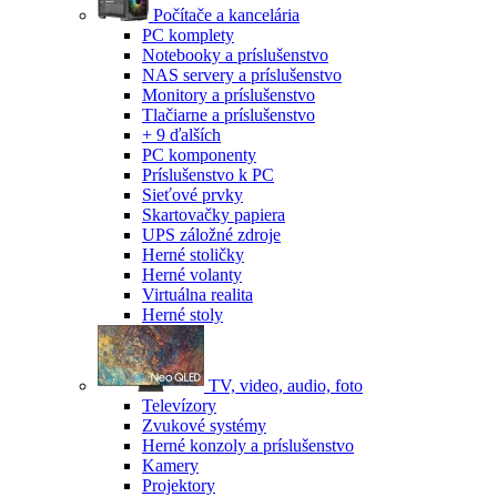
Počítače a kancelária
PC komplety
Notebooky a príslušenstvo
NAS servery a príslušenstvo
Monitory a príslušenstvo
Tlačiarne a príslušenstvo
+ 9 ďalších
PC komponenty
Príslušenstvo k PC
Sieťové prvky
Skartovačky papiera
UPS záložné zdroje
Herné stoličky
Herné volanty
Virtuálna realita
Herné stoly
TV, video, audio, foto
Televízory
Zvukové systémy
Herné konzoly a príslušenstvo
Kamery
Projektory