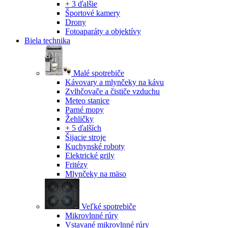
+ 3 ďalšie
Športové kamery
Drony
Fotoaparáty a objektívy
Biela technika
Malé spotrebiče
Kávovary a mlynčeky na kávu
Zvlhčovače a čističe vzduchu
Meteo stanice
Parné mopy
Žehličky
+ 5 ďalších
Šijacie stroje
Kuchynské roboty
Elektrické grily
Fritézy
Mlynčeky na mäso
Veľké spotrebiče
Mikrovlnné rúry
Vstavané mikrovlnné rúry