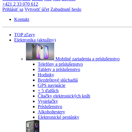
+421 2 33 070 612
Prihlásiť sa
Vytvoriť účet
Zabudnuté heslo
Kontakt
TOP zľavy
Elektronika
(aktuálny)
Mobilné zariadenia a príslušenstvo
Telefóny a príslušenstvo
Tablety a príslušenstvo
Hodinky
Bezdrôtové slúchadlá
GPS navigácie
+ 5 ďalších
Čítačky elektronických kníh
Vysielačky
Príslušenstvo
Alkoholtestery
Elektronické pestúnky