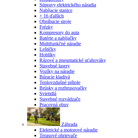
Súpravy elektrického náradia
Nabíjacie stanice
+ 16 ďalších
Obrábacie stroje
Frézky
Kompresory do auta
Batérie a nabíjačky
Multifunkčné náradie
Leštičky
Hoblíky
Rázové a pneumatické uťahováky
Stavebné lasery
Vozíky na náradie
Búracie kladivá
Teplovzdušné pištole
Brúsky a rozbrusovačky
Svietidlá
Stavebné rozvádzače
Pracovná obuv
Záhrada
Elektrické a motorové náradie
Terasové ohrievače