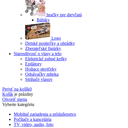
hračky pre dievčatá
Bábiky
Lego
Detské postieľky a ohrádky
Zberateľské figúrky
Starostlivosť o vlasy a telo
Elektrické zubné kefky
Epilátory
Holiace strojčeky
Odsávačky mlieka
Strihače vlasov
Prejsť na košík
0
Košík
je prázdny
Otvoriť menu
Vyberte kategóriu
Mobilné zariadenia a príslušenstvo
Počítače a kancelária
TV, video, audio, foto