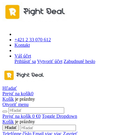
+421 2 33 070 612
Kontakt
Váš účet
Prihlásiť sa
Vytvoriť účet
Zabudnuté heslo
Hľadať
Prejsť na košík
0
Košík
je prázdny
Otvoriť menu
Prejsť na košík
0 €
0
Toggle Dropdown
Košík
je prázdny
Hľadať
Telefónne číslo
Email
viac
viac
Zavrieť