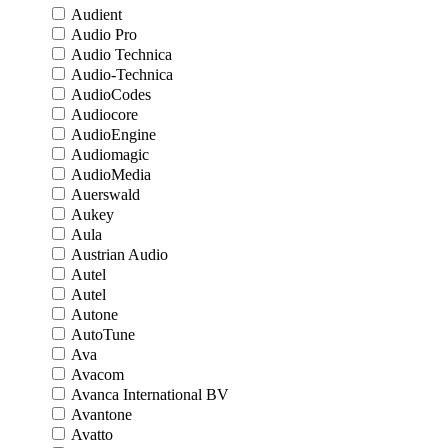
Audient
Audio Pro
Audio Technica
Audio-Technica
AudioCodes
Audiocore
AudioEngine
Audiomagic
AudioMedia
Auerswald
Aukey
Aula
Austrian Audio
Autel
Autel
Autone
AutoTune
Ava
Avacom
Avanca International BV
Avantone
Avatto