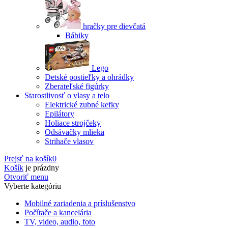
hračky pre dievčatá
Bábiky
Lego
Detské postieľky a ohrádky
Zberateľské figúrky
Starostlivosť o vlasy a telo
Elektrické zubné kefky
Epilátory
Holiace strojčeky
Odsávačky mlieka
Strihače vlasov
Prejsť na košík
0
Košík
je prázdny
Otvoriť menu
Vyberte kategóriu
Mobilné zariadenia a príslušenstvo
Počítače a kancelária
TV, video, audio, foto