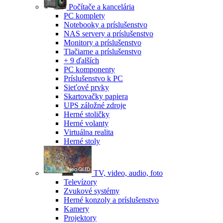
Počítače a kancelária
PC komplety
Notebooky a príslušenstvo
NAS servery a príslušenstvo
Monitory a príslušenstvo
Tlačiarne a príslušenstvo
+ 9 ďalších
PC komponenty
Príslušenstvo k PC
Sieťové prvky
Skartovačky papiera
UPS záložné zdroje
Herné stoličky
Herné volanty
Virtuálna realita
Herné stoly
TV, video, audio, foto
Televízory
Zvukové systémy
Herné konzoly a príslušenstvo
Kamery
Projektory