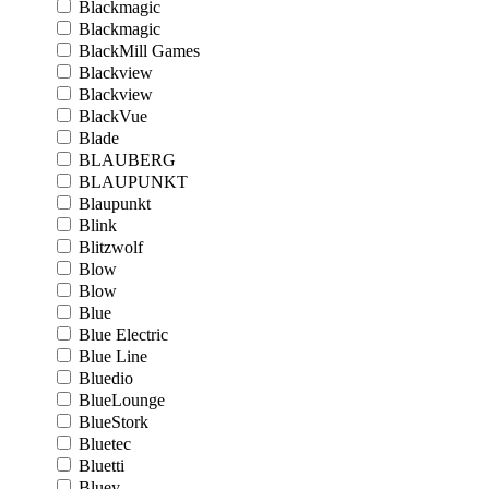
Blackmagic
Blackmagic
BlackMill Games
Blackview
Blackview
BlackVue
Blade
BLAUBERG
BLAUPUNKT
Blaupunkt
Blink
Blitzwolf
Blow
Blow
Blue
Blue Electric
Blue Line
Bluedio
BlueLounge
BlueStork
Bluetec
Bluetti
Bluey