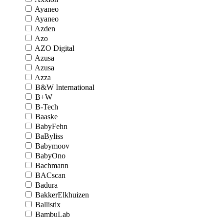
Ayaneo
Ayaneo
Azden
Azo
AZO Digital
Azusa
Azusa
Azza
B&W International
B+W
B-Tech
Baaske
BabyFehn
BaByliss
Babymoov
BabyOno
Bachmann
BACscan
Badura
BakkerElkhuizen
Ballistix
BambuLab