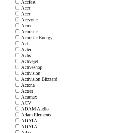
Acefast
Acer
Acer
Acezone
Acme
Acoustic
Acoustic Energy
Act
Actec
Actis
Activejet
Activeshop
Activision
Activision Blizzard
Actona
Actset
Acumax
ACV
ADAM Audio
Adam Elements
ADATA
ADATA
Adax