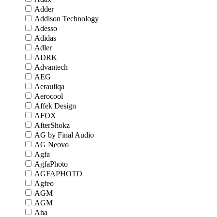
Adder
Addison Technology
Adesso
Adidas
Adler
ADRK
Advantech
AEG
Aerauliqa
Aerocool
Affek Design
AFOX
AfterShokz
AG by Final Audio
AG Neovo
Agfa
AgfaPhoto
AGFAPHOTO
Agfeo
AGM
AGM
Aha