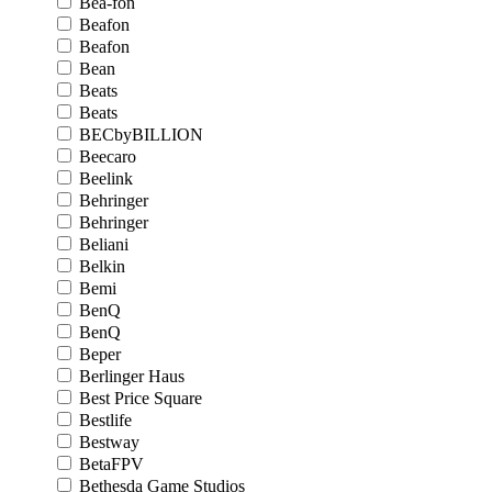
Bea-fon
Beafon
Beafon
Bean
Beats
Beats
BECbyBILLION
Beecaro
Beelink
Behringer
Behringer
Beliani
Belkin
Bemi
BenQ
BenQ
Beper
Berlinger Haus
Best Price Square
Bestlife
Bestway
BetaFPV
Bethesda Game Studios