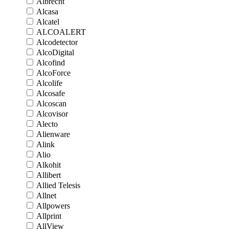
Albrecht
Alcasa
Alcatel
ALCOALERT
Alcodetector
AlcoDigital
Alcofind
AlcoForce
Alcolife
Alcosafe
Alcoscan
Alcovisor
Alecto
Alienware
Alink
Alio
Alkohit
Allibert
Allied Telesis
Allnet
Allpowers
Allprint
AllView