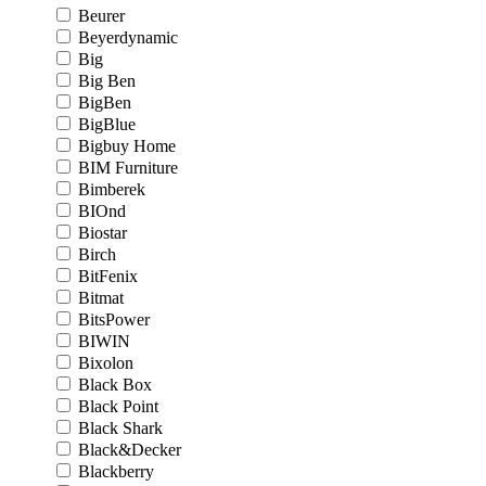
Beurer
Beyerdynamic
Big
Big Ben
BigBen
BigBlue
Bigbuy Home
BIM Furniture
Bimberek
BIOnd
Biostar
Birch
BitFenix
Bitmat
BitsPower
BIWIN
Bixolon
Black Box
Black Point
Black Shark
Black&Decker
Blackberry