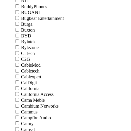
BTI
BuddyPhones
BUGANI
Bugbear Entertainment
Burga
Buxton
BYD
Byintek
Bytezone
C-Tech
C2G
CableMod
Cabletech
Cablexpert
CalDigit
California
California Access
Cama Meble
Cambium Networks
Cammus
Campfire Audio
Camry
Camsat