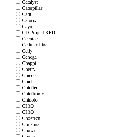
Catalyst
Caterpillar
Catit
Caturix
Cayin
CD Projekt RED
Cecotec
Cellular Line
Celly
Cenega
Chappi
Cherry
Chicco
Chief
Chieftec
Chieftronic
Chipolo
CHiQ
CHiQ
Choetech
Christina
Chuwi
Chuwi