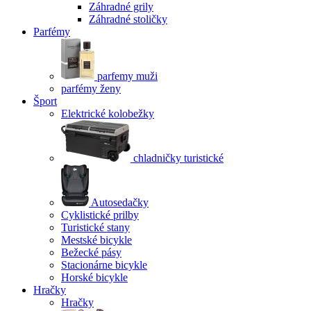
Záhradné grily
Záhradné stoličky
Parfémy
parfemy muži
parfémy ženy
Šport
Elektrické kolobežky
chladničky turistické
Autosedačky
Cyklistické prilby
Turistické stany
Mestské bicykle
Bežecké pásy
Stacionárne bicykle
Horské bicykle
Hračky
Hračky