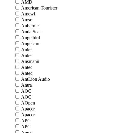
AMD
American Tourister
Amewi
Amso
Anbernic
Anda Seat
Angelbird
Angelcare
Anker
Anker
Ansmann
Antec
Antec
AntLion Audio
Antra
AOC
AOC
AOpen
Apacer
Apacer
APC
APC
Apex