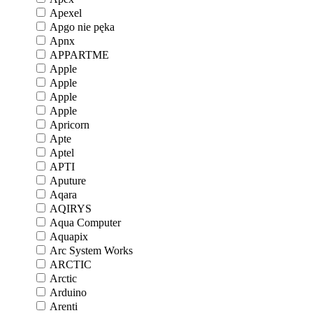
Apexel
Apgo nie pęka
Apnx
APPARTME
Apple
Apple
Apple
Apple
Apricorn
Apte
Aptel
APTI
Aputure
Aqara
AQIRYS
Aqua Computer
Aquapix
Arc System Works
ARCTIC
Arctic
Arduino
Arenti