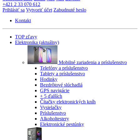
+421 2 33 070 612
Prihlásiť sa
Vytvoriť účet
Zabudnuté heslo
Kontakt
TOP zľavy
Elektronika
(aktuálny)
Mobilné zariadenia a príslušenstvo
Telefóny a príslušenstvo
Tablety a príslušenstvo
Hodinky
Bezdrôtové slúchadlá
GPS navigácie
+ 5 ďalších
Čítačky elektronických kníh
Vysielačky
Príslušenstvo
Alkoholtestery
Elektronické pestúnky