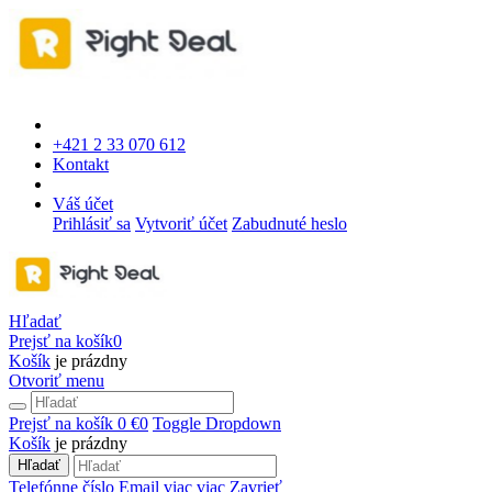
+421 2 33 070 612
Kontakt
Váš účet
Prihlásiť sa
Vytvoriť účet
Zabudnuté heslo
Hľadať
Prejsť na košík
0
Košík
je prázdny
Otvoriť menu
Prejsť na košík
0 €
0
Toggle Dropdown
Košík
je prázdny
Hľadať
Telefónne číslo
Email
viac
viac
Zavrieť