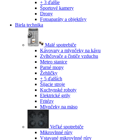
+ 3 ďalšie
Športové kamery
Drony
Fotoaparáty a objektívy
Biela technika
Malé spotrebiče
Kávovary a mlynčeky na kávu
Zvlhčovače a čističe vzduchu
Meteo stanice
Parné mopy
Žehličky
+ 5 ďalších
Šijacie stroje
Kuchynské roboty
Elektrické grily
Fritézy
Mlynčeky na mäso
Veľké spotrebiče
Mikrovlnné rúry
Vstavané mikrovlnné rúry