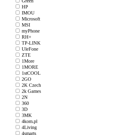
Green
HP
IMOU
Microsoft
MSI
myPhone
RH+
TP-LINK
UleFone
ZTE
1More
1MORE
1stCOOL
2GO
2K Czech
2k Games
2N
360
3D
3MK
4kom.pl
4Living
4smarts