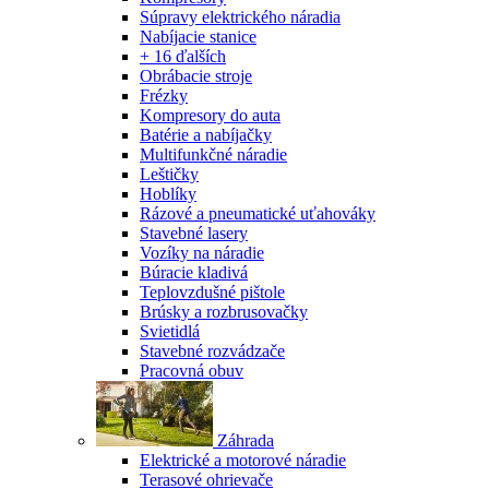
Súpravy elektrického náradia
Nabíjacie stanice
+ 16 ďalších
Obrábacie stroje
Frézky
Kompresory do auta
Batérie a nabíjačky
Multifunkčné náradie
Leštičky
Hoblíky
Rázové a pneumatické uťahováky
Stavebné lasery
Vozíky na náradie
Búracie kladivá
Teplovzdušné pištole
Brúsky a rozbrusovačky
Svietidlá
Stavebné rozvádzače
Pracovná obuv
Záhrada
Elektrické a motorové náradie
Terasové ohrievače