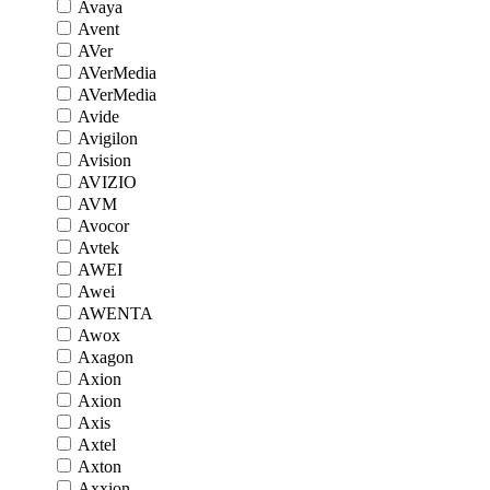
Avaya
Avent
AVer
AVerMedia
AVerMedia
Avide
Avigilon
Avision
AVIZIO
AVM
Avocor
Avtek
AWEI
Awei
AWENTA
Awox
Axagon
Axion
Axion
Axis
Axtel
Axton
Axxion