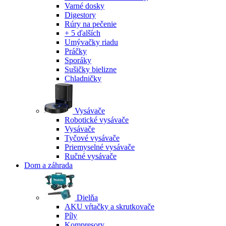
Varné dosky
Digestory
Rúry na pečenie
+ 5 ďalších
Umývačky riadu
Práčky
Sporáky
Sušičky bielizne
Chladničky
Vysávače
Robotické vysávače
Vysávače
Tyčové vysávače
Priemyselné vysávače
Ručné vysávače
Dom a záhrada
Dielňa
AKU vŕtačky a skrutkovače
Píly
Kompresory