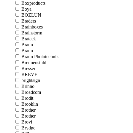
Boxproducts
Boya
BOZLUN
Braders
Brainboxes
Brainstorm
Brateck
Braun
Braun
Braun Phototechnik
Brennenstuhl
Bresser
BREVE
brightsign
Brinno
Broadcom
Brodit
Brooklin
Brother
Brother
Brovi
Brydge