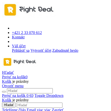
+421 2 33 070 612
Kontakt
Váš účet
Prihlásiť sa
Vytvoriť účet
Zabudnuté heslo
Hľadať
Prejsť na košík
0
Košík
je prázdny
Otvoriť menu
Prejsť na košík
0 €
0
Toggle Dropdown
Košík
je prázdny
Hľadať
Telefónne číslo
Email
viac
viac
Zavrieť