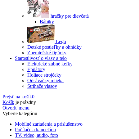
hračky pre dievčatá
Bábiky
Lego
Detské postieľky a ohrádky
Zberateľské figúrky
Starostlivosť o vlasy a telo
Elektrické zubné kefky
Epilátory
Holiace strojčeky
Odsávačky mlieka
Strihače vlasov
Prejsť na košík
0
Košík
je prázdny
Otvoriť menu
Vyberte kategóriu
Mobilné zariadenia a príslušenstvo
Počítače a kancelária
TV, video, audio, foto