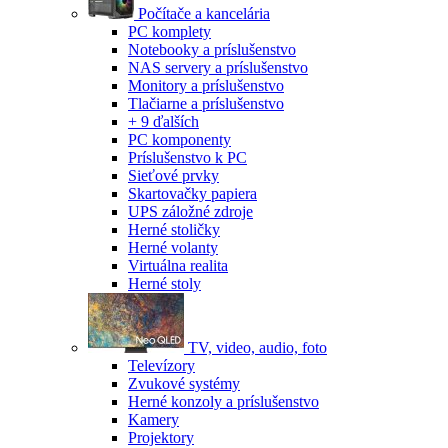
Počítače a kancelária
PC komplety
Notebooky a príslušenstvo
NAS servery a príslušenstvo
Monitory a príslušenstvo
Tlačiarne a príslušenstvo
+ 9 ďalších
PC komponenty
Príslušenstvo k PC
Sieťové prvky
Skartovačky papiera
UPS záložné zdroje
Herné stoličky
Herné volanty
Virtuálna realita
Herné stoly
TV, video, audio, foto
Televízory
Zvukové systémy
Herné konzoly a príslušenstvo
Kamery
Projektory