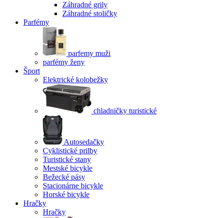
Záhradné grily
Záhradné stoličky
Parfémy
parfemy muži
parfémy ženy
Šport
Elektrické kolobežky
chladničky turistické
Autosedačky
Cyklistické prilby
Turistické stany
Mestské bicykle
Bežecké pásy
Stacionárne bicykle
Horské bicykle
Hračky
Hračky