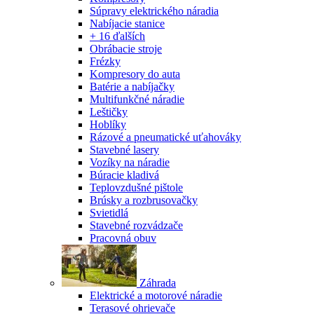
Súpravy elektrického náradia
Nabíjacie stanice
+ 16 ďalších
Obrábacie stroje
Frézky
Kompresory do auta
Batérie a nabíjačky
Multifunkčné náradie
Leštičky
Hoblíky
Rázové a pneumatické uťahováky
Stavebné lasery
Vozíky na náradie
Búracie kladivá
Teplovzdušné pištole
Brúsky a rozbrusovačky
Svietidlá
Stavebné rozvádzače
Pracovná obuv
Záhrada
Elektrické a motorové náradie
Terasové ohrievače