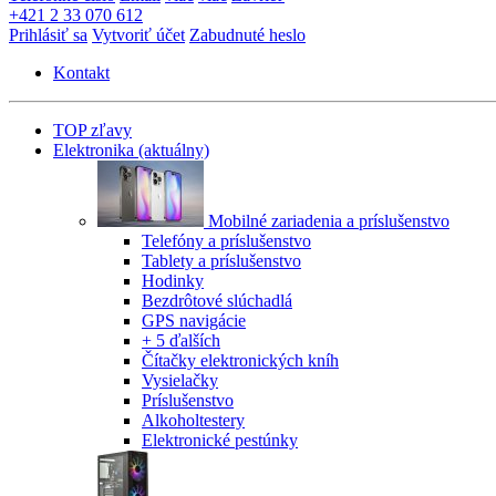
+421 2 33 070 612
Prihlásiť sa
Vytvoriť účet
Zabudnuté heslo
Kontakt
TOP zľavy
Elektronika
(aktuálny)
Mobilné zariadenia a príslušenstvo
Telefóny a príslušenstvo
Tablety a príslušenstvo
Hodinky
Bezdrôtové slúchadlá
GPS navigácie
+ 5 ďalších
Čítačky elektronických kníh
Vysielačky
Príslušenstvo
Alkoholtestery
Elektronické pestúnky