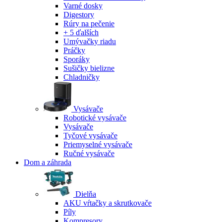
Varné dosky
Digestory
Rúry na pečenie
+ 5 ďalších
Umývačky riadu
Práčky
Sporáky
Sušičky bielizne
Chladničky
Vysávače
Robotické vysávače
Vysávače
Tyčové vysávače
Priemyselné vysávače
Ručné vysávače
Dom a záhrada
Dielňa
AKU vŕtačky a skrutkovače
Píly
Kompresory