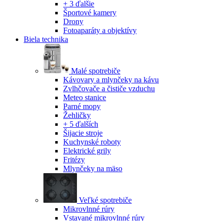
+ 3 ďalšie
Športové kamery
Drony
Fotoaparáty a objektívy
Biela technika
Malé spotrebiče
Kávovary a mlynčeky na kávu
Zvlhčovače a čističe vzduchu
Meteo stanice
Parné mopy
Žehličky
+ 5 ďalších
Šijacie stroje
Kuchynské roboty
Elektrické grily
Fritézy
Mlynčeky na mäso
Veľké spotrebiče
Mikrovlnné rúry
Vstavané mikrovlnné rúry