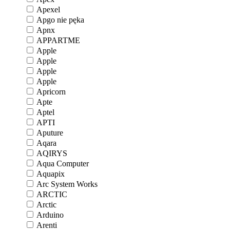
Apexel
Apgo nie pęka
Apnx
APPARTME
Apple
Apple
Apple
Apple
Apricorn
Apte
Aptel
APTI
Aputure
Aqara
AQIRYS
Aqua Computer
Aquapix
Arc System Works
ARCTIC
Arctic
Arduino
Arenti