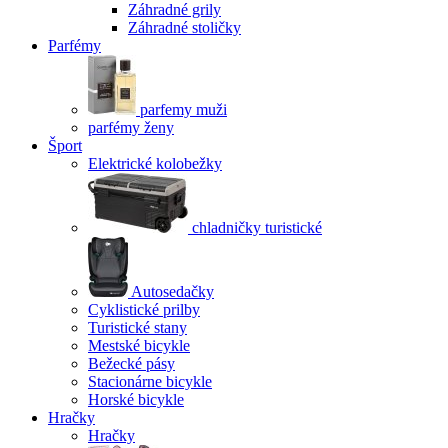
Záhradné grily
Záhradné stoličky
Parfémy
parfemy muži
parfémy ženy
Šport
Elektrické kolobežky
chladničky turistické
Autosedačky
Cyklistické prilby
Turistické stany
Mestské bicykle
Bežecké pásy
Stacionárne bicykle
Horské bicykle
Hračky
Hračky