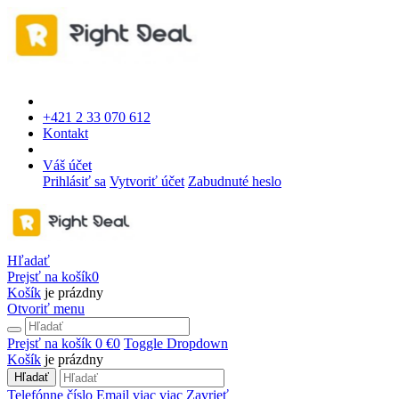
+421 2 33 070 612
Kontakt
Váš účet
Prihlásiť sa
Vytvoriť účet
Zabudnuté heslo
Hľadať
Prejsť na košík
0
Košík
je prázdny
Otvoriť menu
Prejsť na košík
0 €
0
Toggle Dropdown
Košík
je prázdny
Hľadať
Telefónne číslo
Email
viac
viac
Zavrieť