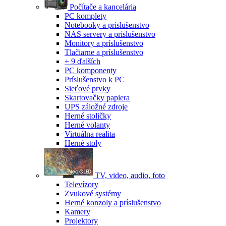
Počítače a kancelária
PC komplety
Notebooky a príslušenstvo
NAS servery a príslušenstvo
Monitory a príslušenstvo
Tlačiarne a príslušenstvo
+ 9 ďalších
PC komponenty
Príslušenstvo k PC
Sieťové prvky
Skartovačky papiera
UPS záložné zdroje
Herné stoličky
Herné volanty
Virtuálna realita
Herné stoly
TV, video, audio, foto
Televízory
Zvukové systémy
Herné konzoly a príslušenstvo
Kamery
Projektory