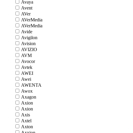
Avaya
Avent
AVer
AVerMedia
AVerMedia
Avide
Avigilon
Avision
AVIZIO
AVM
Avocor
Avtek
AWEI
Awei
AWENTA
Awox
Axagon
Axion
Axion
Axis
Axtel
Axton
Axxion