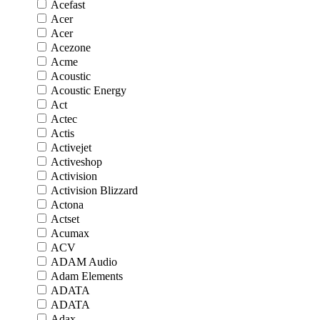
Acefast
Acer
Acer
Acezone
Acme
Acoustic
Acoustic Energy
Act
Actec
Actis
Activejet
Activeshop
Activision
Activision Blizzard
Actona
Actset
Acumax
ACV
ADAM Audio
Adam Elements
ADATA
ADATA
Adax