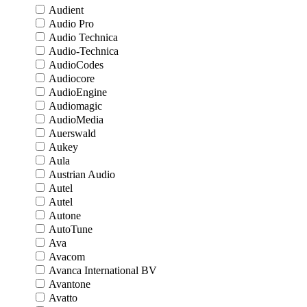
Audient
Audio Pro
Audio Technica
Audio-Technica
AudioCodes
Audiocore
AudioEngine
Audiomagic
AudioMedia
Auerswald
Aukey
Aula
Austrian Audio
Autel
Autel
Autone
AutoTune
Ava
Avacom
Avanca International BV
Avantone
Avatto