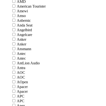
AMD
American Tourister
Amewi
Amso
Anbernic
Anda Seat
Angelbird
Angelcare
Anker
Anker
Ansmann
Antec
Antec
AntLion Audio
Antra
AOC
AOC
AOpen
Apacer
Apacer
APC
APC
Apex