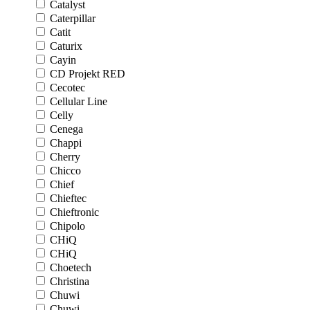
Catalyst
Caterpillar
Catit
Caturix
Cayin
CD Projekt RED
Cecotec
Cellular Line
Celly
Cenega
Chappi
Cherry
Chicco
Chief
Chieftec
Chieftronic
Chipolo
CHiQ
CHiQ
Choetech
Christina
Chuwi
Chuwi