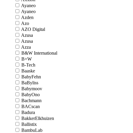
Ayaneo
Ayaneo
Azden
Azo
AZO Digital
Azusa
Azusa
Azza
B&W International
B+W
B-Tech
Baaske
BabyFehn
BaByliss
Babymoov
BabyOno
Bachmann
BACscan
Badura
BakkerElkhuizen
Ballistix
BambuLab