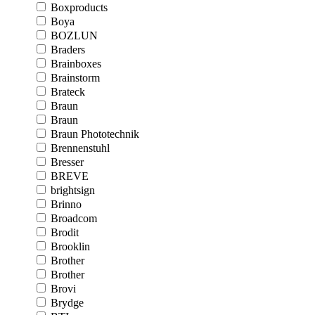
Boxproducts
Boya
BOZLUN
Braders
Brainboxes
Brainstorm
Brateck
Braun
Braun
Braun Phototechnik
Brennenstuhl
Bresser
BREVE
brightsign
Brinno
Broadcom
Brodit
Brooklin
Brother
Brother
Brovi
Brydge