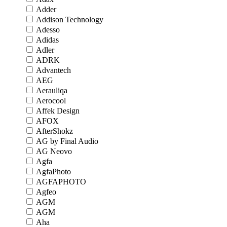
Adder
Addison Technology
Adesso
Adidas
Adler
ADRK
Advantech
AEG
Aerauliqa
Aerocool
Affek Design
AFOX
AfterShokz
AG by Final Audio
AG Neovo
Agfa
AgfaPhoto
AGFAPHOTO
Agfeo
AGM
AGM
Aha