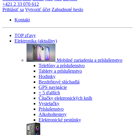
+421 2 33 070 612
Prihlásiť sa
Vytvoriť účet
Zabudnuté heslo
Kontakt
TOP zľavy
Elektronika
(aktuálny)
Mobilné zariadenia a príslušenstvo
Telefóny a príslušenstvo
Tablety a príslušenstvo
Hodinky
Bezdrôtové slúchadlá
GPS navigácie
+ 5 ďalších
Čítačky elektronických kníh
Vysielačky
Príslušenstvo
Alkoholtestery
Elektronické pestúnky