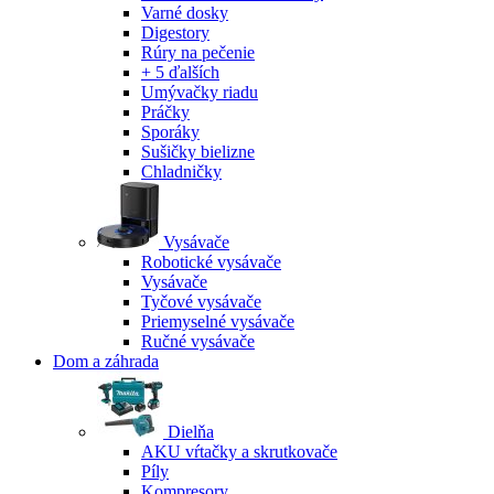
Varné dosky
Digestory
Rúry na pečenie
+ 5 ďalších
Umývačky riadu
Práčky
Sporáky
Sušičky bielizne
Chladničky
Vysávače
Robotické vysávače
Vysávače
Tyčové vysávače
Priemyselné vysávače
Ručné vysávače
Dom a záhrada
Dielňa
AKU vŕtačky a skrutkovače
Píly
Kompresory