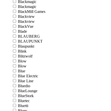
Blackmagic
Blackmagic
BlackMill Games
Blackview
Blackview
BlackVue
Blade
BLAUBERG
BLAUPUNKT
Blaupunkt
Blink
Blitzwolf
Blow
Blow
Blue
Blue Electric
Blue Line
Bluedio
BlueLounge
BlueStork
Bluetec
Bluetti
Bluey