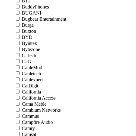
BTI
BuddyPhones
BUGANI
Bugbear Entertainment
Burga
Buxton
BYD
Byintek
Bytezone
C-Tech
C2G
CableMod
Cabletech
Cablexpert
CalDigit
California
California Access
Cama Meble
Cambium Networks
Cammus
Campfire Audio
Camry
Camsat