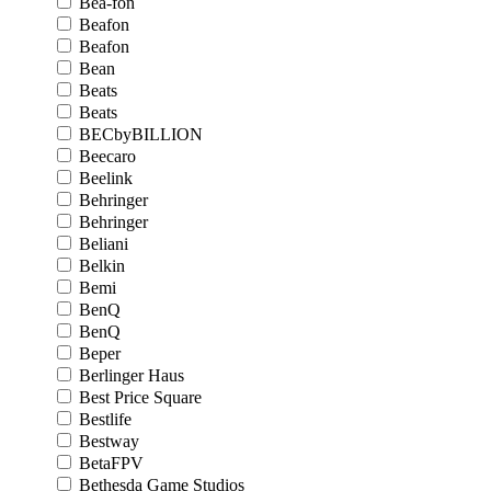
Bea-fon
Beafon
Beafon
Bean
Beats
Beats
BECbyBILLION
Beecaro
Beelink
Behringer
Behringer
Beliani
Belkin
Bemi
BenQ
BenQ
Beper
Berlinger Haus
Best Price Square
Bestlife
Bestway
BetaFPV
Bethesda Game Studios