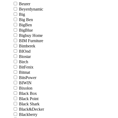
Beurer
Beyerdynamic
Big
Big Ben
BigBen
BigBlue
Bigbuy Home
BIM Furniture
Bimberek
BIOnd
Biostar
Birch
BitFenix
Bitmat
BitsPower
BIWIN
Bixolon
Black Box
Black Point
Black Shark
Black&Decker
Blackberry