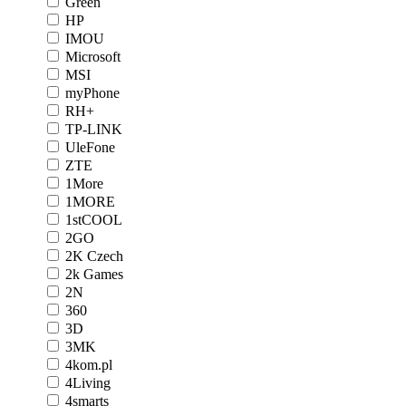
Green
HP
IMOU
Microsoft
MSI
myPhone
RH+
TP-LINK
UleFone
ZTE
1More
1MORE
1stCOOL
2GO
2K Czech
2k Games
2N
360
3D
3MK
4kom.pl
4Living
4smarts