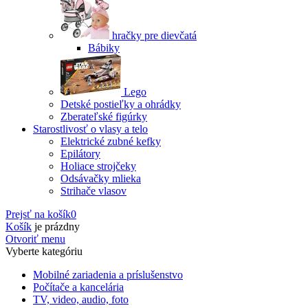
hračky pre dievčatá
Bábiky
Lego
Detské postieľky a ohrádky
Zberateľské figúrky
Starostlivosť o vlasy a telo
Elektrické zubné kefky
Epilátory
Holiace strojčeky
Odsávačky mlieka
Strihače vlasov
Prejsť na košík
0
Košík
je prázdny
Otvoriť menu
Vyberte kategóriu
Mobilné zariadenia a príslušenstvo
Počítače a kancelária
TV, video, audio, foto