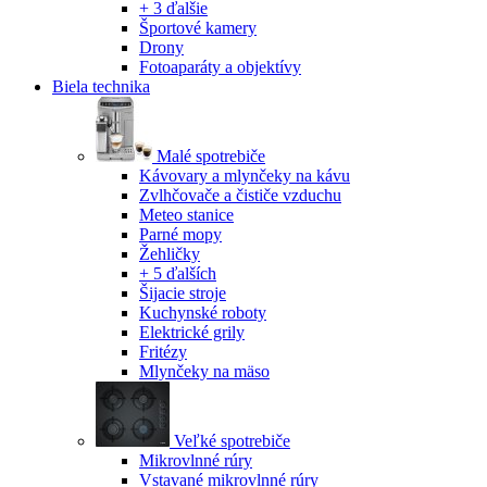
+ 3 ďalšie
Športové kamery
Drony
Fotoaparáty a objektívy
Biela technika
Malé spotrebiče
Kávovary a mlynčeky na kávu
Zvlhčovače a čističe vzduchu
Meteo stanice
Parné mopy
Žehličky
+ 5 ďalších
Šijacie stroje
Kuchynské roboty
Elektrické grily
Fritézy
Mlynčeky na mäso
Veľké spotrebiče
Mikrovlnné rúry
Vstavané mikrovlnné rúry