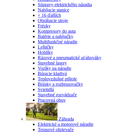
Súpravy elektrického náradia
Nabíjacie stanice
+ 16 ďalších
Obrábacie stroje
Frézky
Kompresory do auta
Batérie a nabíjačky
Multifunkčné náradie
Leštičky
Hoblíky
Rázové a pneumatické uťahováky
Stavebné lasery
Vozíky na náradie
Búracie kladivá
Teplovzdušné pištole
Brúsky a rozbrusovačky
Svietidlá
Stavebné rozvádzače
Pracovná obuv
Záhrada
Elektrické a motorové náradie
Terasové ohrievače