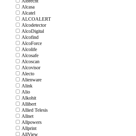
Albrecht
Alcasa
Alcatel
ALCOALERT
Alcodetector
AlcoDigital
Alcofind
AlcoForce
Alcolife
Alcosafe
Alcoscan
Alcovisor
Alecto
Alienware
Alink
Alio
Alkohit
Allibert
Allied Telesis
Allnet
Allpowers
Allprint
AllView