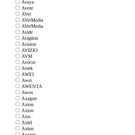
Avaya
Avent
AVer
AVerMedia
AVerMedia
Avide
Avigilon
Avision
AVIZIO
AVM
Avocor
Avtek
AWEI
Awei
AWENTA
Awox
Axagon
Axion
Axion
Axis
Axtel
Axton
Axxion