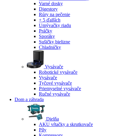
Varné dosky
Digestory
Rúry na pečenie
+ 5 ďalších
Umývačky riadu
Práčky
Sporáky
Sušičky bielizne
Chladničky
Vysávače
Robotické vysávače
Vysávače
Tyčové vysávače
Priemyselné vysávače
Ručné vysávače
Dom a záhrada
Dielňa
AKU vŕtačky a skrutkovače
Píly
Kompresory