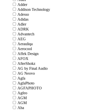
Adder
Addison Technology
Adesso
Adidas
Adler
ADRK
Advantech
AEG
Aerauliqa
Aerocool
Affek Design
AFOX
AfterShokz
AG by Final Audio
AG Neovo
Agfa
AgfaPhoto
AGFAPHOTO
Agfeo
AGM
AGM
Aha