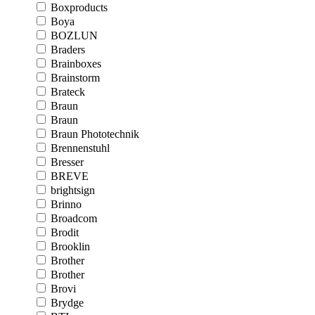
Boxproducts
Boya
BOZLUN
Braders
Brainboxes
Brainstorm
Brateck
Braun
Braun
Braun Phototechnik
Brennenstuhl
Bresser
BREVE
brightsign
Brinno
Broadcom
Brodit
Brooklin
Brother
Brother
Brovi
Brydge