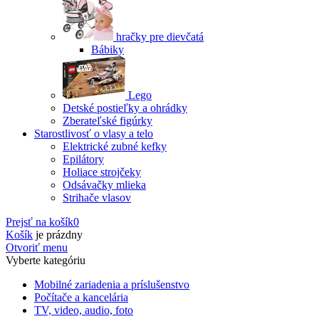
hračky pre dievčatá
Bábiky
Lego
Detské postieľky a ohrádky
Zberateľské figúrky
Starostlivosť o vlasy a telo
Elektrické zubné kefky
Epilátory
Holiace strojčeky
Odsávačky mlieka
Strihače vlasov
Prejsť na košík
0
Košík
je prázdny
Otvoriť menu
Vyberte kategóriu
Mobilné zariadenia a príslušenstvo
Počítače a kancelária
TV, video, audio, foto