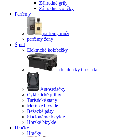
Záhradné grily
Záhradné stoličky
Parfémy
parfemy muži
parfémy ženy
Šport
Elektrické kolobežky
chladničky turistické
Autosedačky
Cyklistické prilby
Turistické stany
Mestské bicykle
Bežecké pásy
Stacionárne bicykle
Horské bicykle
Hračky
Hračky