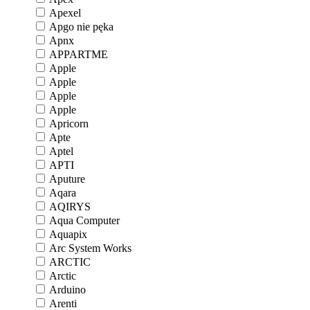
Apexel
Apgo nie pęka
Apnx
APPARTME
Apple
Apple
Apple
Apple
Apricorn
Apte
Aptel
APTI
Aputure
Aqara
AQIRYS
Aqua Computer
Aquapix
Arc System Works
ARCTIC
Arctic
Arduino
Arenti