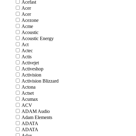
Acefast
Acer
Acer
Acezone
Acme
Acoustic
Acoustic Energy
Act
Actec
Actis
Activejet
Activeshop
Activision
Activision Blizzard
Actona
Actset
Acumax
ACV
ADAM Audio
Adam Elements
ADATA
ADATA
Adax