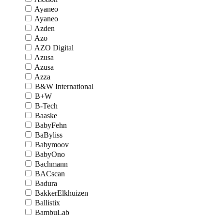
Ayaneo
Ayaneo
Azden
Azo
AZO Digital
Azusa
Azusa
Azza
B&W International
B+W
B-Tech
Baaske
BabyFehn
BaByliss
Babymoov
BabyOno
Bachmann
BACscan
Badura
BakkerElkhuizen
Ballistix
BambuLab