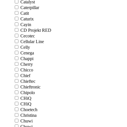
Catalyst
Caterpillar
Catit
Caturix
Cayin
CD Projekt RED
Cecotec
Cellular Line
Celly
Cenega
Chappi
Cherry
Chicco
Chief
Chieftec
Chieftronic
Chipolo
CHiQ
CHiQ
Choetech
Christina
Chuwi
Chuwi