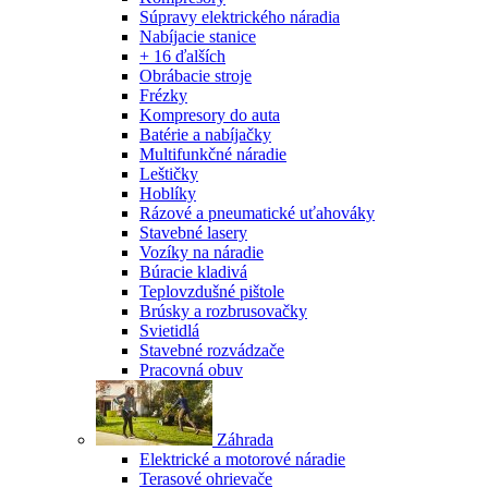
Súpravy elektrického náradia
Nabíjacie stanice
+ 16 ďalších
Obrábacie stroje
Frézky
Kompresory do auta
Batérie a nabíjačky
Multifunkčné náradie
Leštičky
Hoblíky
Rázové a pneumatické uťahováky
Stavebné lasery
Vozíky na náradie
Búracie kladivá
Teplovzdušné pištole
Brúsky a rozbrusovačky
Svietidlá
Stavebné rozvádzače
Pracovná obuv
Záhrada
Elektrické a motorové náradie
Terasové ohrievače