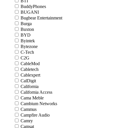
BTI
BuddyPhones
BUGANI
Bugbear Entertainment
Burga
Buxton
BYD
Byintek
Bytezone
C-Tech
C2G
CableMod
Cabletech
Cablexpert
CalDigit
California
California Access
Cama Meble
Cambium Networks
Cammus
Campfire Audio
Camry
Camsat