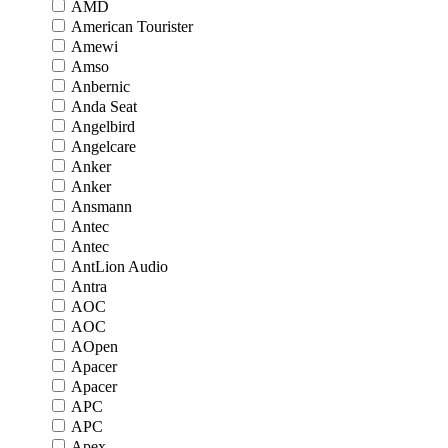
AMD
American Tourister
Amewi
Amso
Anbernic
Anda Seat
Angelbird
Angelcare
Anker
Anker
Ansmann
Antec
Antec
AntLion Audio
Antra
AOC
AOC
AOpen
Apacer
Apacer
APC
APC
Apex