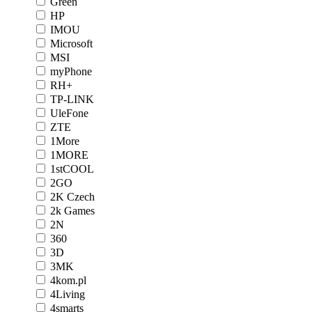
Green
HP
IMOU
Microsoft
MSI
myPhone
RH+
TP-LINK
UleFone
ZTE
1More
1MORE
1stCOOL
2GO
2K Czech
2k Games
2N
360
3D
3MK
4kom.pl
4Living
4smarts