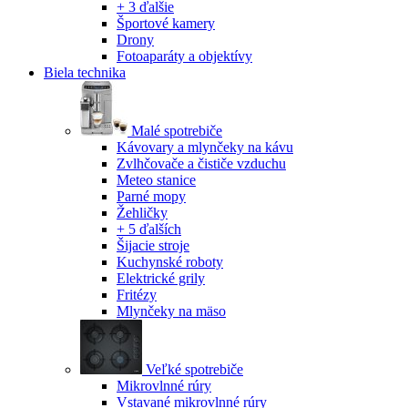
+ 3 ďalšie
Športové kamery
Drony
Fotoaparáty a objektívy
Biela technika
Malé spotrebiče
Kávovary a mlynčeky na kávu
Zvlhčovače a čističe vzduchu
Meteo stanice
Parné mopy
Žehličky
+ 5 ďalších
Šijacie stroje
Kuchynské roboty
Elektrické grily
Fritézy
Mlynčeky na mäso
Veľké spotrebiče
Mikrovlnné rúry
Vstavané mikrovlnné rúry