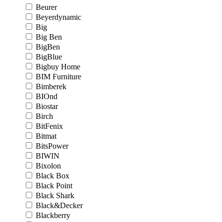
Beurer
Beyerdynamic
Big
Big Ben
BigBen
BigBlue
Bigbuy Home
BIM Furniture
Bimberek
BIOnd
Biostar
Birch
BitFenix
Bitmat
BitsPower
BIWIN
Bixolon
Black Box
Black Point
Black Shark
Black&Decker
Blackberry