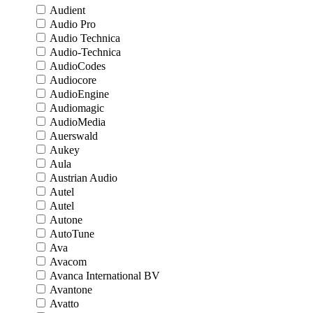
Audient
Audio Pro
Audio Technica
Audio-Technica
AudioCodes
Audiocore
AudioEngine
Audiomagic
AudioMedia
Auerswald
Aukey
Aula
Austrian Audio
Autel
Autel
Autone
AutoTune
Ava
Avacom
Avanca International BV
Avantone
Avatto