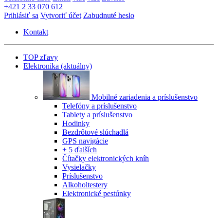
+421 2 33 070 612
Prihlásiť sa
Vytvoriť účet
Zabudnuté heslo
Kontakt
TOP zľavy
Elektronika
(aktuálny)
Mobilné zariadenia a príslušenstvo
Telefóny a príslušenstvo
Tablety a príslušenstvo
Hodinky
Bezdrôtové slúchadlá
GPS navigácie
+ 5 ďalších
Čítačky elektronických kníh
Vysielačky
Príslušenstvo
Alkoholtestery
Elektronické pestúnky