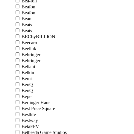
Bea-fon
Beafon
Beafon
Bean
Beats
Beats
BECbyBILLION
Beecaro
Beelink
Behringer
Behringer
Beliani
Belkin
Bemi
BenQ
BenQ
Beper
Berlinger Haus
Best Price Square
Bestlife
Bestway
BetaFPV
Bethesda Game Studios