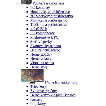
Počítače a kancelária
PC komplety
Notebooky a príslušenstvo
NAS servery a príslušenstvo
Monitory a príslušenstvo
Tlačiarne a príslušenstvo
+ 9 ďalších
PC komponenty
Príslušenstvo k PC
Sieťové prvky
Skartovačky papiera
UPS záložné zdroje
Herné stoličky
Herné volanty
Virtuálna realita
Herné stoly
TV, video, audio, foto
Televízory
Zvukové systémy
Herné konzoly a príslušenstvo
Kamery
Projektory