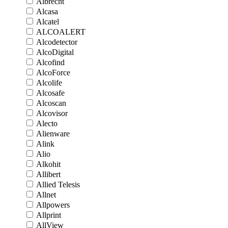
Albrecht
Alcasa
Alcatel
ALCOALERT
Alcodetector
AlcoDigital
Alcofind
AlcoForce
Alcolife
Alcosafe
Alcoscan
Alcovisor
Alecto
Alienware
Alink
Alio
Alkohit
Allibert
Allied Telesis
Allnet
Allpowers
Allprint
AllView