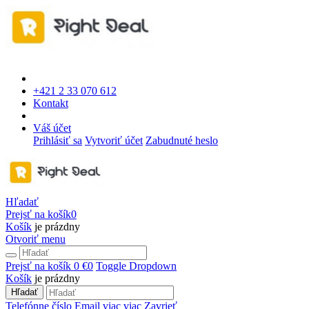
+421 2 33 070 612
Kontakt
Váš účet
Prihlásiť sa
Vytvoriť účet
Zabudnuté heslo
Hľadať
Prejsť na košík
0
Košík
je prázdny
Otvoriť menu
Prejsť na košík
0 €
0
Toggle Dropdown
Košík
je prázdny
Hľadať
Telefónne číslo
Email
viac
viac
Zavrieť