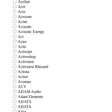
Acefast
Acer
Acer
Acezone
Acme
Acoustic
Acoustic Energy
Act
Actec
Actis
Activejet
Activeshop
Activision
Activision Blizzard
Actona
Actset
Acumax
ACV
ADAM Audio
Adam Elements
ADATA
ADATA
Adax