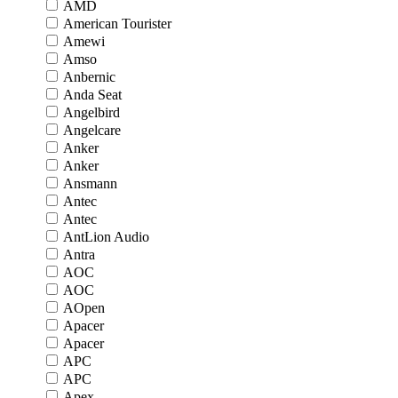
AMD
American Tourister
Amewi
Amso
Anbernic
Anda Seat
Angelbird
Angelcare
Anker
Anker
Ansmann
Antec
Antec
AntLion Audio
Antra
AOC
AOC
AOpen
Apacer
Apacer
APC
APC
Apex