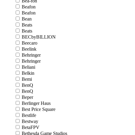
Bea-fon
Beafon
Beafon
Bean
Beats
Beats
BECbyBILLION
Beecaro
Beelink
Behringer
Behringer
Beliani
Belkin
Bemi
BenQ
BenQ
Beper
Berlinger Haus
Best Price Square
Bestlife
Bestway
BetaFPV
Bethesda Game Studios