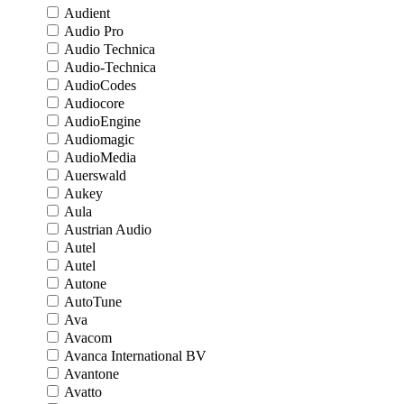
Audient
Audio Pro
Audio Technica
Audio-Technica
AudioCodes
Audiocore
AudioEngine
Audiomagic
AudioMedia
Auerswald
Aukey
Aula
Austrian Audio
Autel
Autel
Autone
AutoTune
Ava
Avacom
Avanca International BV
Avantone
Avatto