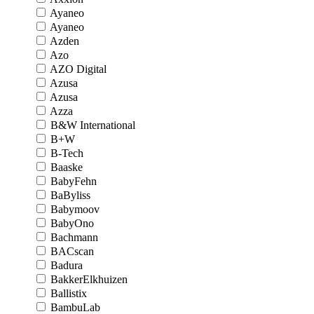
Ayaneo
Ayaneo
Azden
Azo
AZO Digital
Azusa
Azusa
Azza
B&W International
B+W
B-Tech
Baaske
BabyFehn
BaByliss
Babymoov
BabyOno
Bachmann
BACscan
Badura
BakkerElkhuizen
Ballistix
BambuLab