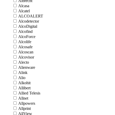
Albrecht
Alcasa
Alcatel
ALCOALERT
Alcodetector
AlcoDigital
Alcofind
AlcoForce
Alcolife
Alcosafe
Alcoscan
Alcovisor
Alecto
Alienware
Alink
Alio
Alkohit
Allibert
Allied Telesis
Allnet
Allpowers
Allprint
AllView