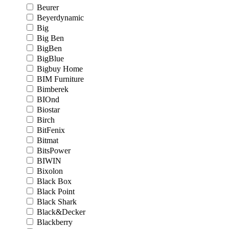
Beurer
Beyerdynamic
Big
Big Ben
BigBen
BigBlue
Bigbuy Home
BIM Furniture
Bimberek
BIOnd
Biostar
Birch
BitFenix
Bitmat
BitsPower
BIWIN
Bixolon
Black Box
Black Point
Black Shark
Black&Decker
Blackberry