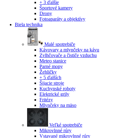
+ 3 ďalšie
Športové kamery
Drony
Fotoaparáty a objektívy
Biela technika
Malé spotrebiče
Kávovary a mlynčeky na kávu
Zvlhčovače a čističe vzduchu
Meteo stanice
Parné mopy
Žehličky
+ 5 ďalších
Šijacie stroje
Kuchynské roboty
Elektrické grily
Fritézy
Mlynčeky na mäso
Veľké spotrebiče
Mikrovlnné rúry
Vstavané mikrovlnné rúry