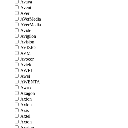
Avaya
Avent
AVer
AVerMedia
AVerMedia
Avide
Avigilon
Avision
AVIZIO
AVM
Avocor
Avtek
AWEI
Awei
AWENTA
Awox
Axagon
Axion
Axion
Axis
Axtel
Axton
Axxion