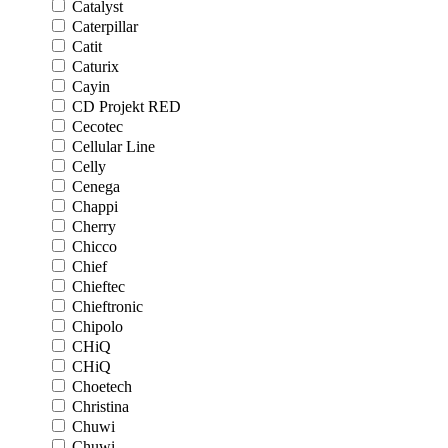
Catalyst
Caterpillar
Catit
Caturix
Cayin
CD Projekt RED
Cecotec
Cellular Line
Celly
Cenega
Chappi
Cherry
Chicco
Chief
Chieftec
Chieftronic
Chipolo
CHiQ
CHiQ
Choetech
Christina
Chuwi
Chuwi