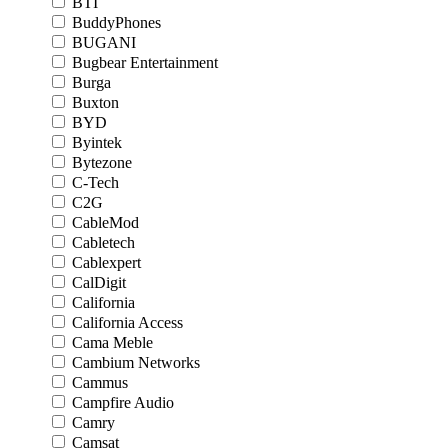
BTI
BuddyPhones
BUGANI
Bugbear Entertainment
Burga
Buxton
BYD
Byintek
Bytezone
C-Tech
C2G
CableMod
Cabletech
Cablexpert
CalDigit
California
California Access
Cama Meble
Cambium Networks
Cammus
Campfire Audio
Camry
Camsat