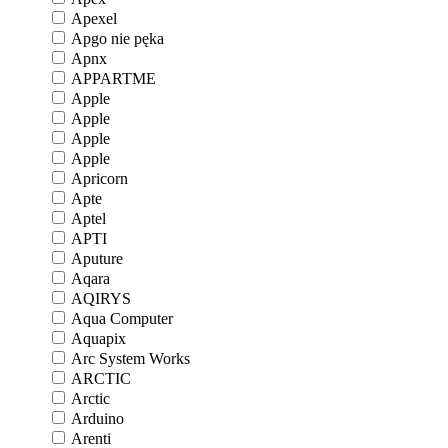
Apexel
Apgo nie pęka
Apnx
APPARTME
Apple
Apple
Apple
Apple
Apricorn
Apte
Aptel
APTI
Aputure
Aqara
AQIRYS
Aqua Computer
Aquapix
Arc System Works
ARCTIC
Arctic
Arduino
Arenti