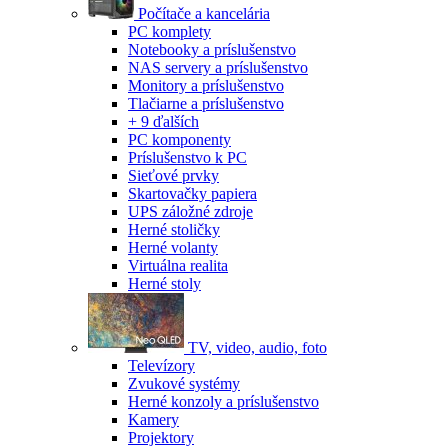
Počítače a kancelária
PC komplety
Notebooky a príslušenstvo
NAS servery a príslušenstvo
Monitory a príslušenstvo
Tlačiarne a príslušenstvo
+ 9 ďalších
PC komponenty
Príslušenstvo k PC
Sieťové prvky
Skartovačky papiera
UPS záložné zdroje
Herné stoličky
Herné volanty
Virtuálna realita
Herné stoly
TV, video, audio, foto
Televízory
Zvukové systémy
Herné konzoly a príslušenstvo
Kamery
Projektory