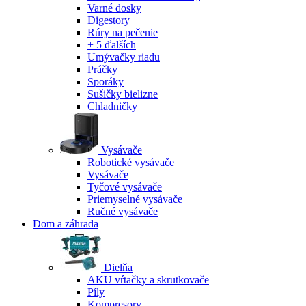
Varné dosky
Digestory
Rúry na pečenie
+ 5 ďalších
Umývačky riadu
Práčky
Sporáky
Sušičky bielizne
Chladničky
Vysávače
Robotické vysávače
Vysávače
Tyčové vysávače
Priemyselné vysávače
Ručné vysávače
Dom a záhrada
Dielňa
AKU vŕtačky a skrutkovače
Píly
Kompresory