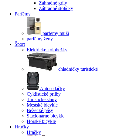
Záhradné grily
Záhradné stoličky
Parfémy
parfemy muži
parfémy ženy
Šport
Elektrické kolobežky
chladničky turistické
Autosedačky
Cyklistické prilby
Turistické stany
Mestské bicykle
Bežecké pásy
Stacionárne bicykle
Horské bicykle
Hračky
Hračky