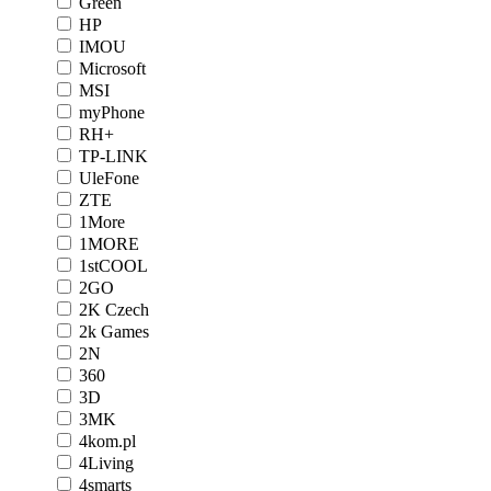
Green
HP
IMOU
Microsoft
MSI
myPhone
RH+
TP-LINK
UleFone
ZTE
1More
1MORE
1stCOOL
2GO
2K Czech
2k Games
2N
360
3D
3MK
4kom.pl
4Living
4smarts