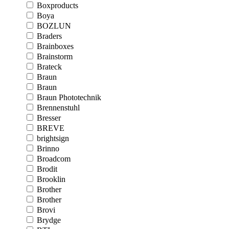
Boxproducts
Boya
BOZLUN
Braders
Brainboxes
Brainstorm
Brateck
Braun
Braun
Braun Phototechnik
Brennenstuhl
Bresser
BREVE
brightsign
Brinno
Broadcom
Brodit
Brooklin
Brother
Brother
Brovi
Brydge