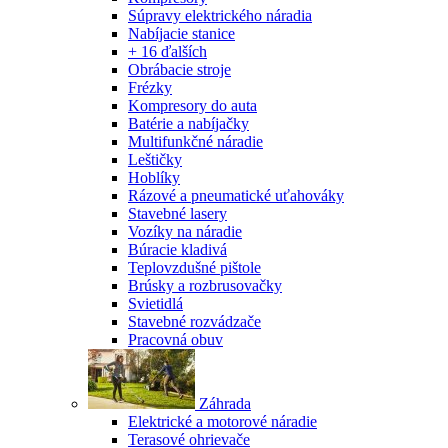
Súpravy elektrického náradia
Nabíjacie stanice
+ 16 ďalších
Obrábacie stroje
Frézky
Kompresory do auta
Batérie a nabíjačky
Multifunkčné náradie
Leštičky
Hoblíky
Rázové a pneumatické uťahováky
Stavebné lasery
Vozíky na náradie
Búracie kladivá
Teplovzdušné pištole
Brúsky a rozbrusovačky
Svietidlá
Stavebné rozvádzače
Pracovná obuv
Záhrada
Elektrické a motorové náradie
Terasové ohrievače