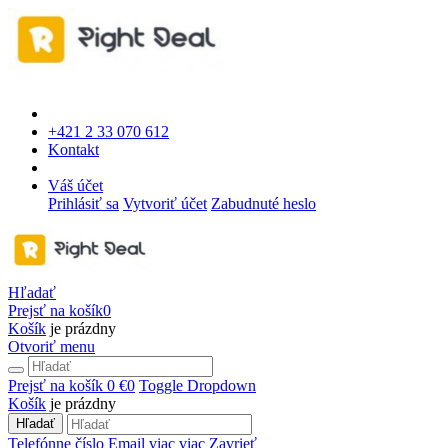
+421 2 33 070 612
Kontakt
Váš účet
Prihlásiť sa
Vytvoriť účet
Zabudnuté heslo
Hľadať
Prejsť na košík
0
Košík
je prázdny
Otvoriť menu
Prejsť na košík
0 €
0
Toggle Dropdown
Košík
je prázdny
Hľadať
Telefónne číslo
Email
viac
viac
Zavrieť