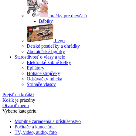
hračky pre dievčatá
Bábiky
Lego
Detské postieľky a ohrádky
Zberateľské figúrky
Starostlivosť o vlasy a telo
Elektrické zubné kefky
Epilátory
Holiace strojčeky
Odsávačky mlieka
Strihače vlasov
Prejsť na košík
0
Košík
je prázdny
Otvoriť menu
Vyberte kategóriu
Mobilné zariadenia a príslušenstvo
Počítače a kancelária
TV, video, audio, foto