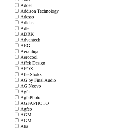
Adder
Addison Technology
Adesso
Adidas
Adler
ADRK
Advantech
AEG
Aerauliqa
Aerocool
Affek Design
AFOX
AfterShokz
AG by Final Audio
AG Neovo
Agfa
AgfaPhoto
AGFAPHOTO
Agfeo
AGM
AGM
Aha