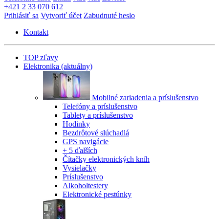
+421 2 33 070 612
Prihlásiť sa
Vytvoriť účet
Zabudnuté heslo
Kontakt
TOP zľavy
Elektronika
(aktuálny)
Mobilné zariadenia a príslušenstvo
Telefóny a príslušenstvo
Tablety a príslušenstvo
Hodinky
Bezdrôtové slúchadlá
GPS navigácie
+ 5 ďalších
Čítačky elektronických kníh
Vysielačky
Príslušenstvo
Alkoholtestery
Elektronické pestúnky