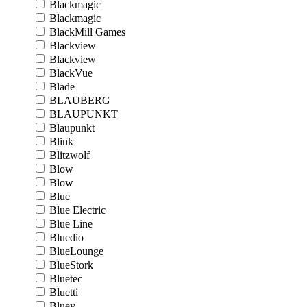
Blackmagic
Blackmagic
BlackMill Games
Blackview
Blackview
BlackVue
Blade
BLAUBERG
BLAUPUNKT
Blaupunkt
Blink
Blitzwolf
Blow
Blow
Blue
Blue Electric
Blue Line
Bluedio
BlueLounge
BlueStork
Bluetec
Bluetti
Bluey