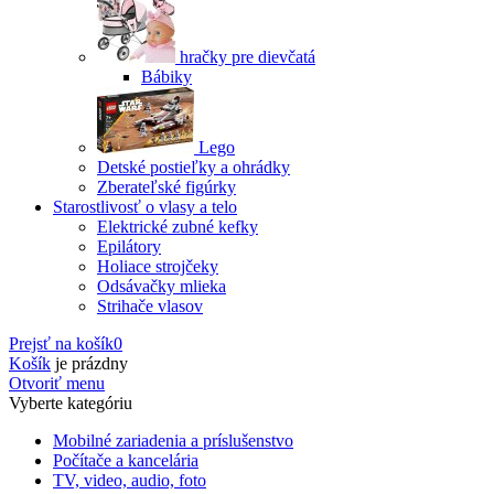
hračky pre dievčatá
Bábiky
Lego
Detské postieľky a ohrádky
Zberateľské figúrky
Starostlivosť o vlasy a telo
Elektrické zubné kefky
Epilátory
Holiace strojčeky
Odsávačky mlieka
Strihače vlasov
Prejsť na košík
0
Košík
je prázdny
Otvoriť menu
Vyberte kategóriu
Mobilné zariadenia a príslušenstvo
Počítače a kancelária
TV, video, audio, foto