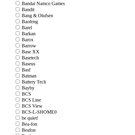
Bandai Namco Games
Bandit
Bang & Olufsen
Baofeng
Barel
Barkan
Barox
Barrow
Base XX
Basetech
Baseus
Basf
Batman
Battery Tech
Bayby
BCS
BCS Line
BCS View
BCS-L-SHOME0
be quiet!
Bea-fon
Beafon