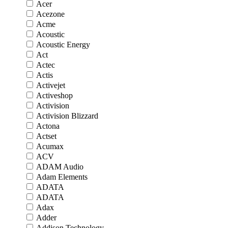
Acer
Acezone
Acme
Acoustic
Acoustic Energy
Act
Actec
Actis
Activejet
Activeshop
Activision
Activision Blizzard
Actona
Actset
Acumax
ACV
ADAM Audio
Adam Elements
ADATA
ADATA
Adax
Adder
Addison Technology