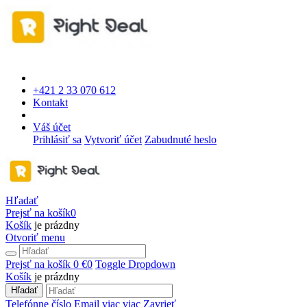
+421 2 33 070 612
Kontakt
Váš účet
Prihlásiť sa
Vytvoriť účet
Zabudnuté heslo
Hľadať
Prejsť na košík
0
Košík
je prázdny
Otvoriť menu
Prejsť na košík
0 €
0
Toggle Dropdown
Košík
je prázdny
Hľadať
Telefónne číslo
Email
viac
viac
Zavrieť