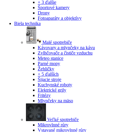
+ 3 ďalšie
Športové kamery
Drony
Fotoaparáty a objektívy
Biela technika
Malé spotrebiče
Kávovary a mlynčeky na kávu
Zvlhčovače a čističe vzduchu
Meteo stanice
Parné mopy
Žehličky
+ 5 ďalších
Šijacie stroje
Kuchynské roboty
Elektrické grily
Fritézy
Mlynčeky na mäso
Veľké spotrebiče
Mikrovlnné rúry
Vstavané mikrovlnné rúry