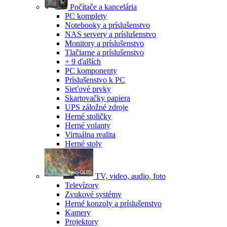
Počítače a kancelária
PC komplety
Notebooky a príslušenstvo
NAS servery a príslušenstvo
Monitory a príslušenstvo
Tlačiarne a príslušenstvo
+ 9 ďalších
PC komponenty
Príslušenstvo k PC
Sieťové prvky
Skartovačky papiera
UPS záložné zdroje
Herné stoličky
Herné volanty
Virtuálna realita
Herné stoly
TV, video, audio, foto
Televízory
Zvukové systémy
Herné konzoly a príslušenstvo
Kamery
Projektory