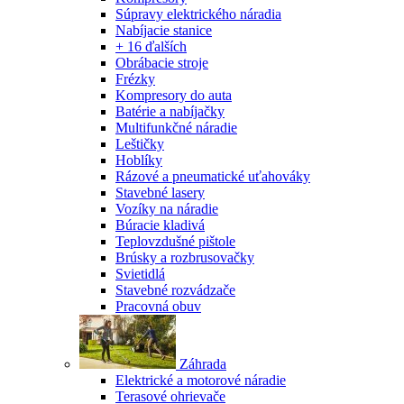
Súpravy elektrického náradia
Nabíjacie stanice
+ 16 ďalších
Obrábacie stroje
Frézky
Kompresory do auta
Batérie a nabíjačky
Multifunkčné náradie
Leštičky
Hoblíky
Rázové a pneumatické uťahováky
Stavebné lasery
Vozíky na náradie
Búracie kladivá
Teplovzdušné pištole
Brúsky a rozbrusovačky
Svietidlá
Stavebné rozvádzače
Pracovná obuv
Záhrada
Elektrické a motorové náradie
Terasové ohrievače