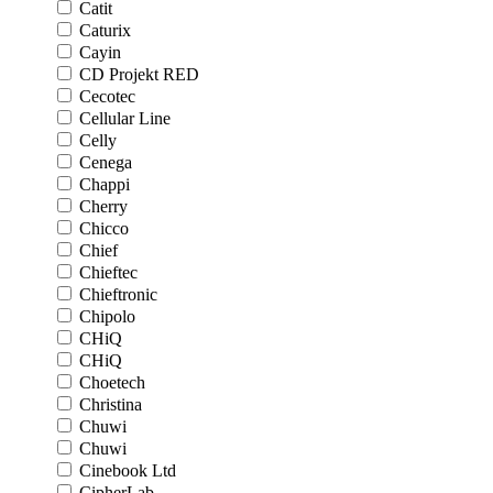
Catit
Caturix
Cayin
CD Projekt RED
Cecotec
Cellular Line
Celly
Cenega
Chappi
Cherry
Chicco
Chief
Chieftec
Chieftronic
Chipolo
CHiQ
CHiQ
Choetech
Christina
Chuwi
Chuwi
Cinebook Ltd
CipherLab