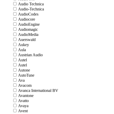
Audio Technica
Audio-Technica
AudioCodes
Audiocore
AudioEngine
Audiomagic
AudioMedia
Auerswald
Aukey
Aula
Austrian Audio
Autel
Autel
Autone
AutoTune
Ava
Avacom
Avanca International BV
Avantone
Avatto
Avaya
Avent