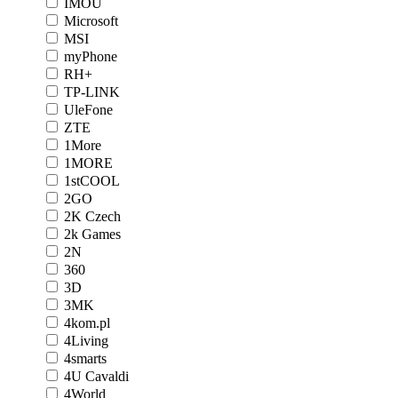
IMOU
Microsoft
MSI
myPhone
RH+
TP-LINK
UleFone
ZTE
1More
1MORE
1stCOOL
2GO
2K Czech
2k Games
2N
360
3D
3MK
4kom.pl
4Living
4smarts
4U Cavaldi
4World