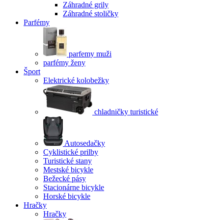
Záhradné grily
Záhradné stoličky
Parfémy
parfemy muži
parfémy ženy
Šport
Elektrické kolobežky
chladničky turistické
Autosedačky
Cyklistické prilby
Turistické stany
Mestské bicykle
Bežecké pásy
Stacionárne bicykle
Horské bicykle
Hračky
Hračky