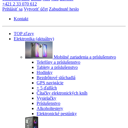
+421 2 33 070 612
Prihlásiť sa
Vytvoriť účet
Zabudnuté heslo
Kontakt
TOP zľavy
Elektronika
(aktuálny)
Mobilné zariadenia a príslušenstvo
Telefóny a príslušenstvo
Tablety a príslušenstvo
Hodinky
Bezdrôtové slúchadlá
GPS navigácie
+ 5 ďalších
Čítačky elektronických kníh
Vysielačky
Príslušenstvo
Alkoholtestery
Elektronické pestúnky