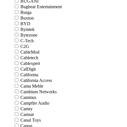
BUGANI
Bugbear Entertainment
Burga
Buxton
BYD
Byintek
Bytezone
C-Tech
C2G
CableMod
Cabletech
Cablexpert
CalDigit
California
California Access
Cama Meble
Cambium Networks
Cammus
Campfire Audio
Camry
Camsat
Canal Toys
Canon