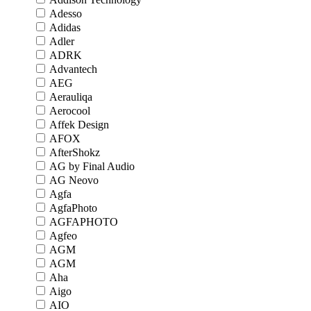
Adesso
Adidas
Adler
ADRK
Advantech
AEG
Aerauliqa
Aerocool
Affek Design
AFOX
AfterShokz
AG by Final Audio
AG Neovo
Agfa
AgfaPhoto
AGFAPHOTO
Agfeo
AGM
AGM
Aha
Aigo
AIO