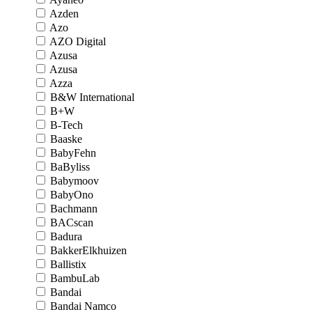
Azden
Azo
AZO Digital
Azusa
Azusa
Azza
B&W International
B+W
B-Tech
Baaske
BabyFehn
BaByliss
Babymoov
BabyOno
Bachmann
BACscan
Badura
BakkerElkhuizen
Ballistix
BambuLab
Bandai
Bandai Namco