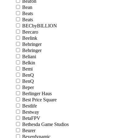
Beafon
Bean
Beats
Beats
BECbyBILLION
Beecaro
Beelink
Behringer
Behringer
Beliani
Belkin
Bemi
BenQ
BenQ
Beper
Berlinger Haus
Best Price Square
Bestlife
Bestway
BetaFPV
Bethesda Game Studios
Beurer
Beyerdynamic