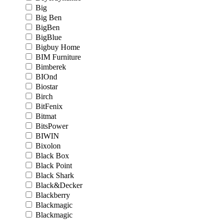
Big
Big Ben
BigBen
BigBlue
Bigbuy Home
BIM Furniture
Bimberek
BIOnd
Biostar
Birch
BitFenix
Bitmat
BitsPower
BIWIN
Bixolon
Black Box
Black Point
Black Shark
Black&Decker
Blackberry
Blackmagic
Blackmagic