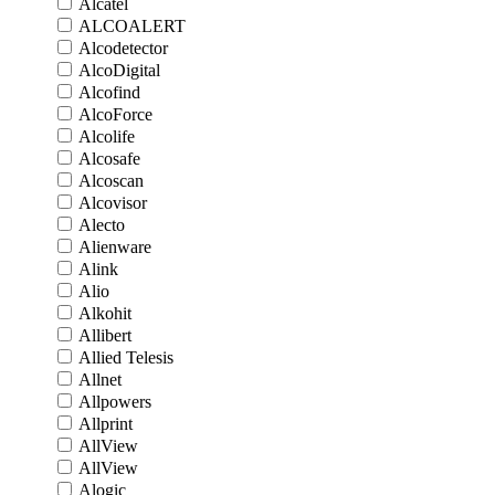
Alcatel
ALCOALERT
Alcodetector
AlcoDigital
Alcofind
AlcoForce
Alcolife
Alcosafe
Alcoscan
Alcovisor
Alecto
Alienware
Alink
Alio
Alkohit
Allibert
Allied Telesis
Allnet
Allpowers
Allprint
AllView
AllView
Alogic