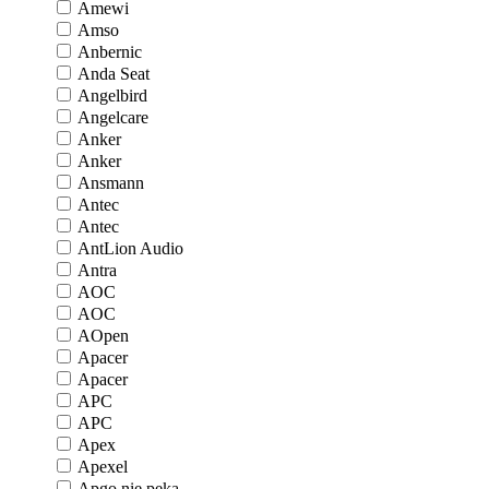
Amewi
Amso
Anbernic
Anda Seat
Angelbird
Angelcare
Anker
Anker
Ansmann
Antec
Antec
AntLion Audio
Antra
AOC
AOC
AOpen
Apacer
Apacer
APC
APC
Apex
Apexel
Apgo nie pęka