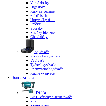
Varné dosky
Digestory
Rúry na pečenie
+ 5 ďalších
Umývačky riadu
Práčky
Sporáky
Sušičky bielizne
Chladničky
Vysávače
Robotické vysávače
Vysávače
Tyčové vysávače
Priemyselné vysávače
Ručné vysávače
Dom a záhrada
Dielňa
AKU vŕtačky a skrutkovače
Píly
Kompresory