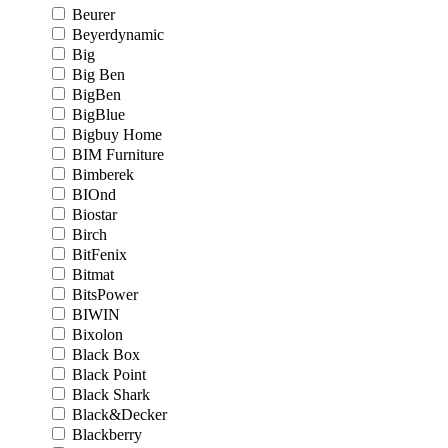
Beurer
Beyerdynamic
Big
Big Ben
BigBen
BigBlue
Bigbuy Home
BIM Furniture
Bimberek
BIOnd
Biostar
Birch
BitFenix
Bitmat
BitsPower
BIWIN
Bixolon
Black Box
Black Point
Black Shark
Black&Decker
Blackberry