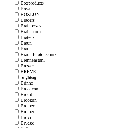
Boxproducts
Boya
BOZLUN
Braders
Brainboxes
Brainstorm
Brateck
Braun
Braun
Braun Phototechnik
Brennenstuhl
Bresser
BREVE
brightsign
Brinno
Broadcom
Brodit
Brooklin
Brother
Brother
Brovi
Brydge