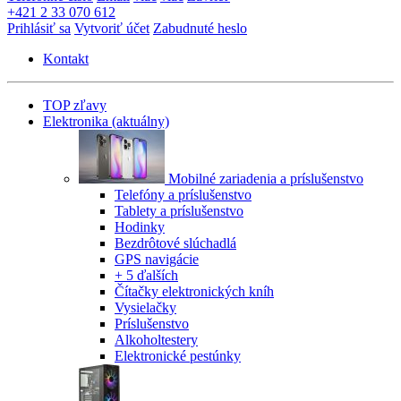
+421 2 33 070 612
Prihlásiť sa
Vytvoriť účet
Zabudnuté heslo
Kontakt
TOP zľavy
Elektronika
(aktuálny)
Mobilné zariadenia a príslušenstvo
Telefóny a príslušenstvo
Tablety a príslušenstvo
Hodinky
Bezdrôtové slúchadlá
GPS navigácie
+ 5 ďalších
Čítačky elektronických kníh
Vysielačky
Príslušenstvo
Alkoholtestery
Elektronické pestúnky