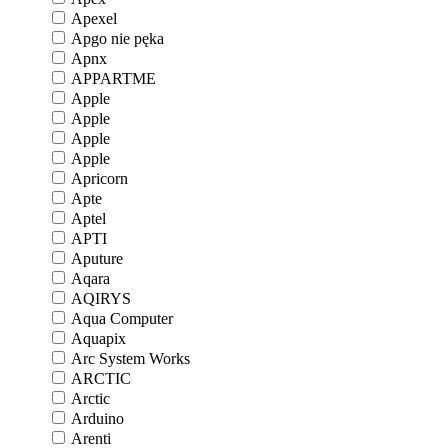
Apexel
Apgo nie pęka
Apnx
APPARTME
Apple
Apple
Apple
Apple
Apricorn
Apte
Aptel
APTI
Aputure
Aqara
AQIRYS
Aqua Computer
Aquapix
Arc System Works
ARCTIC
Arctic
Arduino
Arenti