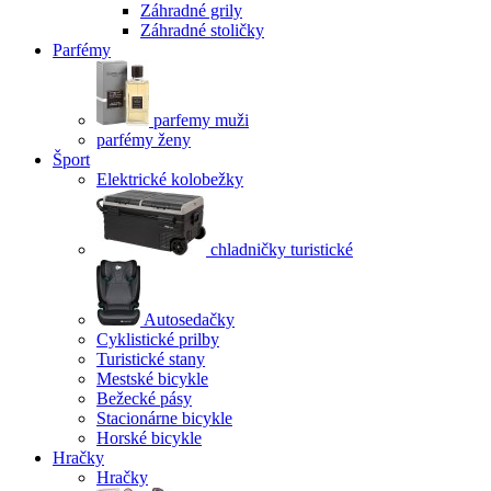
Záhradné grily
Záhradné stoličky
Parfémy
parfemy muži
parfémy ženy
Šport
Elektrické kolobežky
chladničky turistické
Autosedačky
Cyklistické prilby
Turistické stany
Mestské bicykle
Bežecké pásy
Stacionárne bicykle
Horské bicykle
Hračky
Hračky