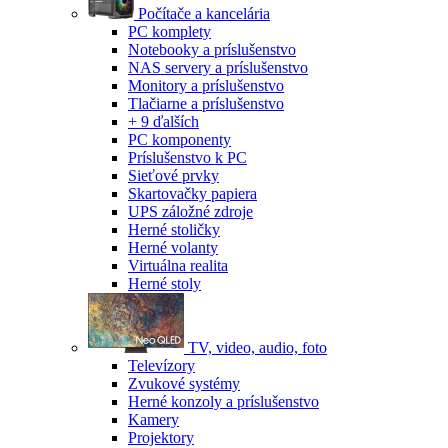
Počítače a kancelária
PC komplety
Notebooky a príslušenstvo
NAS servery a príslušenstvo
Monitory a príslušenstvo
Tlačiarne a príslušenstvo
+ 9 ďalších
PC komponenty
Príslušenstvo k PC
Sieťové prvky
Skartovačky papiera
UPS záložné zdroje
Herné stoličky
Herné volanty
Virtuálna realita
Herné stoly
TV, video, audio, foto
Televízory
Zvukové systémy
Herné konzoly a príslušenstvo
Kamery
Projektory