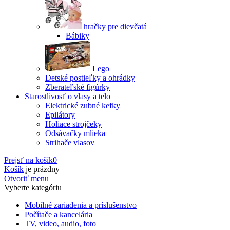
hračky pre dievčatá
Bábiky
Lego
Detské postieľky a ohrádky
Zberateľské figúrky
Starostlivosť o vlasy a telo
Elektrické zubné kefky
Epilátory
Holiace strojčeky
Odsávačky mlieka
Strihače vlasov
Prejsť na košík
0
Košík
je prázdny
Otvoriť menu
Vyberte kategóriu
Mobilné zariadenia a príslušenstvo
Počítače a kancelária
TV, video, audio, foto