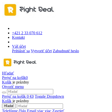
+421 2 33 070 612
Kontakt
Váš účet
Prihlásiť sa
Vytvoriť účet
Zabudnuté heslo
Hľadať
Prejsť na košík
0
Košík
je prázdny
Otvoriť menu
Prejsť na košík
0 €
0
Toggle Dropdown
Košík
je prázdny
Hľadať
Telefónne číslo
Email
viac
viac
Zavrieť