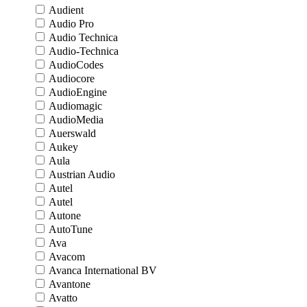
Audient
Audio Pro
Audio Technica
Audio-Technica
AudioCodes
Audiocore
AudioEngine
Audiomagic
AudioMedia
Auerswald
Aukey
Aula
Austrian Audio
Autel
Autel
Autone
AutoTune
Ava
Avacom
Avanca International BV
Avantone
Avatto