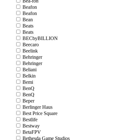
Bea-fon
Beafon
Beafon
Bean
Beats
Beats
BECbyBILLION
Beecaro
Beelink
Behringer
Behringer
Beliani
Belkin
Bemi
BenQ
BenQ
Beper
Berlinger Haus
Best Price Square
Bestlife
Bestway
BetaFPV
Bethesda Game Studios