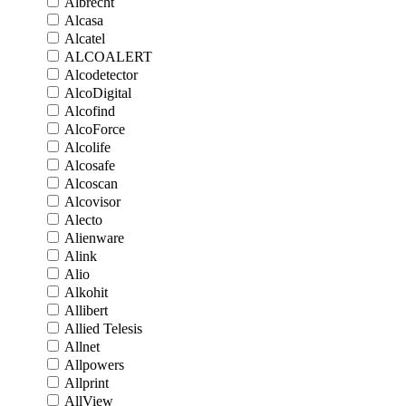
Albrecht
Alcasa
Alcatel
ALCOALERT
Alcodetector
AlcoDigital
Alcofind
AlcoForce
Alcolife
Alcosafe
Alcoscan
Alcovisor
Alecto
Alienware
Alink
Alio
Alkohit
Allibert
Allied Telesis
Allnet
Allpowers
Allprint
AllView