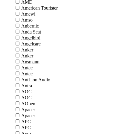
AMD
American Tourister
Amewi
Amso
Anbernic
Anda Seat
Angelbird
Angelcare
Anker
Anker
Ansmann
Antec
Antec
AntLion Audio
Antra
AOC
AOC
AOpen
Apacer
Apacer
APC
APC
Apex