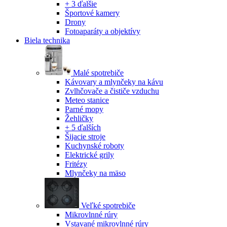
+ 3 ďalšie
Športové kamery
Drony
Fotoaparáty a objektívy
Biela technika
Malé spotrebiče
Kávovary a mlynčeky na kávu
Zvlhčovače a čističe vzduchu
Meteo stanice
Parné mopy
Žehličky
+ 5 ďalších
Šijacie stroje
Kuchynské roboty
Elektrické grily
Fritézy
Mlynčeky na mäso
Veľké spotrebiče
Mikrovlnné rúry
Vstavané mikrovlnné rúry