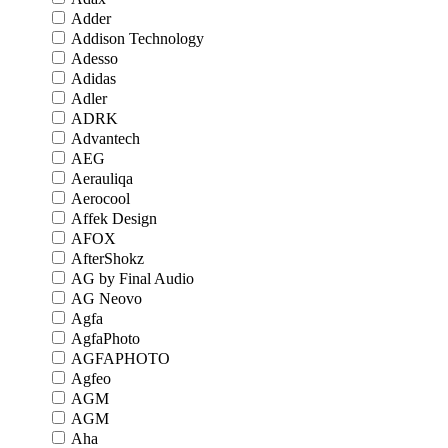
Adder
Addison Technology
Adesso
Adidas
Adler
ADRK
Advantech
AEG
Aerauliqa
Aerocool
Affek Design
AFOX
AfterShokz
AG by Final Audio
AG Neovo
Agfa
AgfaPhoto
AGFAPHOTO
Agfeo
AGM
AGM
Aha