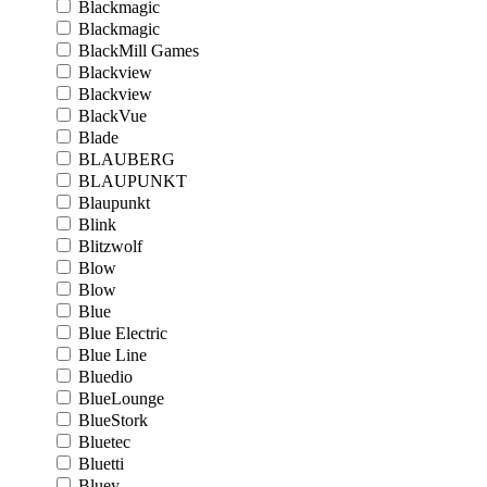
Blackmagic
Blackmagic
BlackMill Games
Blackview
Blackview
BlackVue
Blade
BLAUBERG
BLAUPUNKT
Blaupunkt
Blink
Blitzwolf
Blow
Blow
Blue
Blue Electric
Blue Line
Bluedio
BlueLounge
BlueStork
Bluetec
Bluetti
Bluey