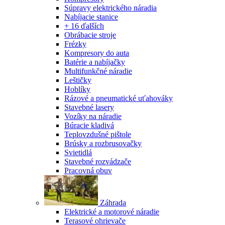
Súpravy elektrického náradia
Nabíjacie stanice
+ 16 ďalších
Obrábacie stroje
Frézky
Kompresory do auta
Batérie a nabíjačky
Multifunkčné náradie
Leštičky
Hoblíky
Rázové a pneumatické uťahováky
Stavebné lasery
Vozíky na náradie
Búracie kladivá
Teplovzdušné pištole
Brúsky a rozbrusovačky
Svietidlá
Stavebné rozvádzače
Pracovná obuv
Záhrada
Elektrické a motorové náradie
Terasové ohrievače