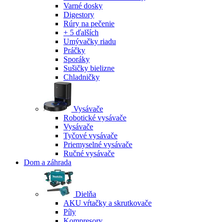
Varné dosky
Digestory
Rúry na pečenie
+ 5 ďalších
Umývačky riadu
Práčky
Sporáky
Sušičky bielizne
Chladničky
Vysávače
Robotické vysávače
Vysávače
Tyčové vysávače
Priemyselné vysávače
Ručné vysávače
Dom a záhrada
Dielňa
AKU vŕtačky a skrutkovače
Píly
Kompresory