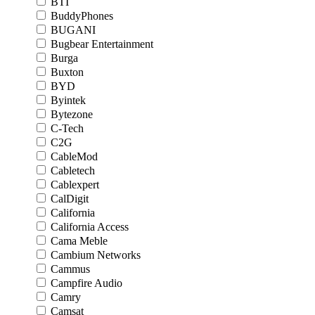
BTI
BuddyPhones
BUGANI
Bugbear Entertainment
Burga
Buxton
BYD
Byintek
Bytezone
C-Tech
C2G
CableMod
Cabletech
Cablexpert
CalDigit
California
California Access
Cama Meble
Cambium Networks
Cammus
Campfire Audio
Camry
Camsat