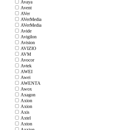
Avaya
Avent
AVer
AVerMedia
AVerMedia
Avide
Avigilon
Avision
AVIZIO
AVM
Avocor
Avtek
AWEI
Awei
AWENTA
Awox
Axagon
Axion
Axion
Axis
Axtel
Axton
Axxion