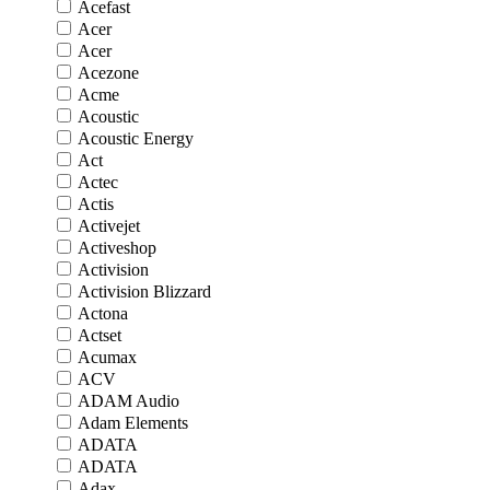
Acefast
Acer
Acer
Acezone
Acme
Acoustic
Acoustic Energy
Act
Actec
Actis
Activejet
Activeshop
Activision
Activision Blizzard
Actona
Actset
Acumax
ACV
ADAM Audio
Adam Elements
ADATA
ADATA
Adax