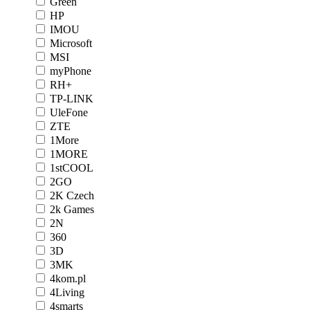
Green
HP
IMOU
Microsoft
MSI
myPhone
RH+
TP-LINK
UleFone
ZTE
1More
1MORE
1stCOOL
2GO
2K Czech
2k Games
2N
360
3D
3MK
4kom.pl
4Living
4smarts