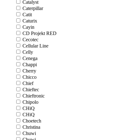
Catalyst
Caterpillar
Catit
Caturix
Cayin
CD Projekt RED
Cecotec
Cellular Line
Celly
Cenega
Chappi
Cherry
Chicco
Chief
Chieftec
Chieftronic
Chipolo
CHiQ
CHiQ
Choetech
Christina
Chuwi
Chuwi