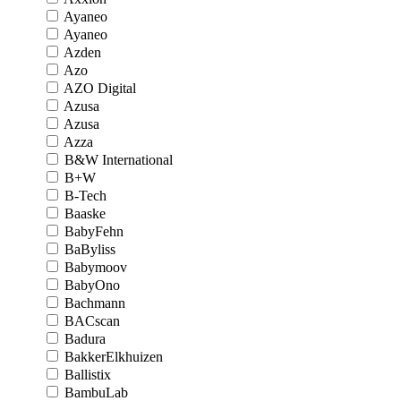
Ayaneo
Ayaneo
Azden
Azo
AZO Digital
Azusa
Azusa
Azza
B&W International
B+W
B-Tech
Baaske
BabyFehn
BaByliss
Babymoov
BabyOno
Bachmann
BACscan
Badura
BakkerElkhuizen
Ballistix
BambuLab