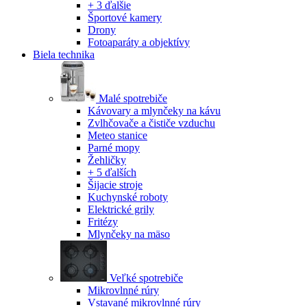
+ 3 ďalšie
Športové kamery
Drony
Fotoaparáty a objektívy
Biela technika
Malé spotrebiče
Kávovary a mlynčeky na kávu
Zvlhčovače a čističe vzduchu
Meteo stanice
Parné mopy
Žehličky
+ 5 ďalších
Šijacie stroje
Kuchynské roboty
Elektrické grily
Fritézy
Mlynčeky na mäso
Veľké spotrebiče
Mikrovlnné rúry
Vstavané mikrovlnné rúry