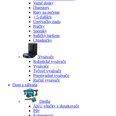
Varné dosky
Digestory
Rúry na pečenie
+ 5 ďalších
Umývačky riadu
Práčky
Sporáky
Sušičky bielizne
Chladničky
Vysávače
Robotické vysávače
Vysávače
Tyčové vysávače
Priemyselné vysávače
Ručné vysávače
Dom a záhrada
Dielňa
AKU vŕtačky a skrutkovače
Píly
Kompresory