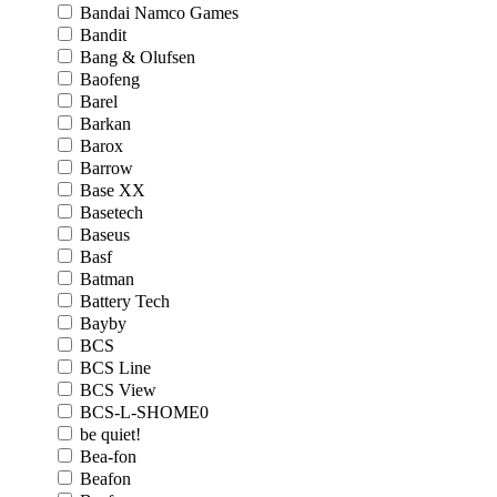
Bandai Namco Games
Bandit
Bang & Olufsen
Baofeng
Barel
Barkan
Barox
Barrow
Base XX
Basetech
Baseus
Basf
Batman
Battery Tech
Bayby
BCS
BCS Line
BCS View
BCS-L-SHOME0
be quiet!
Bea-fon
Beafon