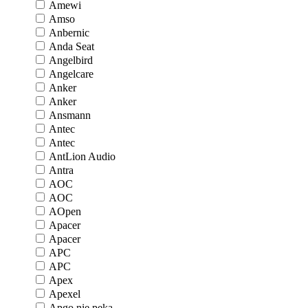
Amewi
Amso
Anbernic
Anda Seat
Angelbird
Angelcare
Anker
Anker
Ansmann
Antec
Antec
AntLion Audio
Antra
AOC
AOC
AOpen
Apacer
Apacer
APC
APC
Apex
Apexel
Apgo nie pęka