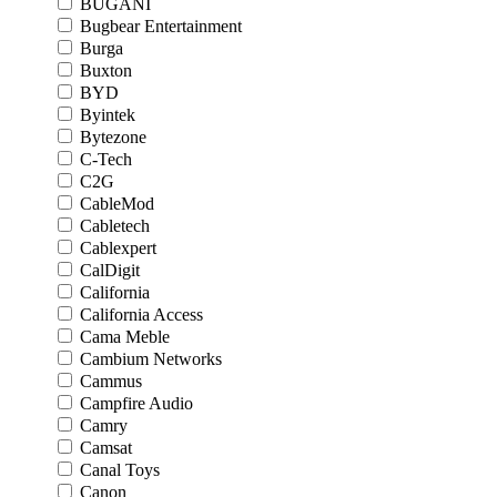
BUGANI
Bugbear Entertainment
Burga
Buxton
BYD
Byintek
Bytezone
C-Tech
C2G
CableMod
Cabletech
Cablexpert
CalDigit
California
California Access
Cama Meble
Cambium Networks
Cammus
Campfire Audio
Camry
Camsat
Canal Toys
Canon