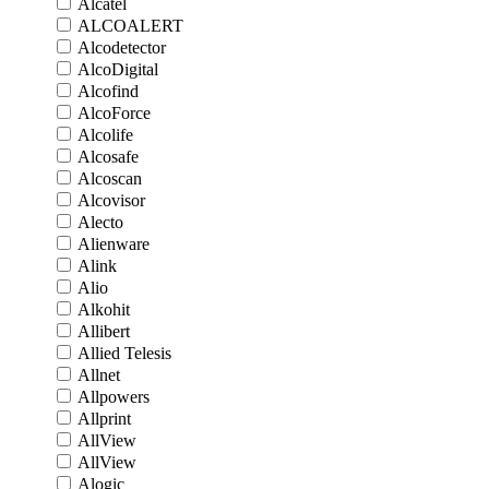
Alcatel
ALCOALERT
Alcodetector
AlcoDigital
Alcofind
AlcoForce
Alcolife
Alcosafe
Alcoscan
Alcovisor
Alecto
Alienware
Alink
Alio
Alkohit
Allibert
Allied Telesis
Allnet
Allpowers
Allprint
AllView
AllView
Alogic