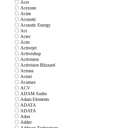
Acer
Acezone
Acme
Acoustic
Acoustic Energy
Act
Actec
Actis
Activejet
Activeshop
Activision
Activision Blizzard
Actona
Actset
Acumax
ACV
ADAM Audio
Adam Elements
ADATA
ADATA
Adax
Adder
Addison Technology