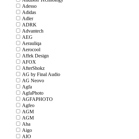
Adesso
Adidas
Adler
ADRK
Advantech
AEG
Aerauliqa
Aerocool
Affek Design
AFOX
AfterShokz
AG by Final Audio
AG Neovo
Agfa
AgfaPhoto
AGFAPHOTO
Agfeo
AGM
AGM
Aha
Aigo
AIO