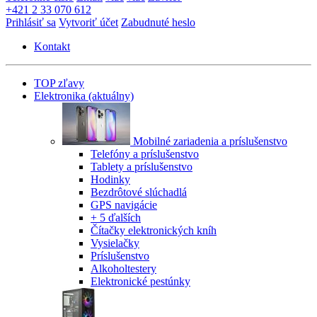
+421 2 33 070 612
Prihlásiť sa
Vytvoriť účet
Zabudnuté heslo
Kontakt
TOP zľavy
Elektronika
(aktuálny)
Mobilné zariadenia a príslušenstvo
Telefóny a príslušenstvo
Tablety a príslušenstvo
Hodinky
Bezdrôtové slúchadlá
GPS navigácie
+ 5 ďalších
Čítačky elektronických kníh
Vysielačky
Príslušenstvo
Alkoholtestery
Elektronické pestúnky