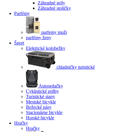
Záhradné grily
Záhradné stoličky
Parfémy
parfemy muži
parfémy ženy
Šport
Elektrické kolobežky
chladničky turistické
Autosedačky
Cyklistické prilby
Turistické stany
Mestské bicykle
Bežecké pásy
Stacionárne bicykle
Horské bicykle
Hračky
Hračky