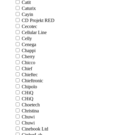
Catit
Caturix
Cayin
CD Projekt RED
Cecotec
Cellular Line
Celly
Cenega
Chappi
Cherry
Chicco
Chief
Chieftec
Chieftronic
Chipolo
CHiQ
CHiQ
Choetech
Christina
Chuwi
Chuwi
Cinebook Ltd
CipherLab