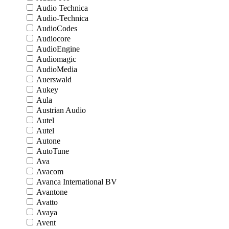
Audio Technica
Audio-Technica
AudioCodes
Audiocore
AudioEngine
Audiomagic
AudioMedia
Auerswald
Aukey
Aula
Austrian Audio
Autel
Autel
Autone
AutoTune
Ava
Avacom
Avanca International BV
Avantone
Avatto
Avaya
Avent