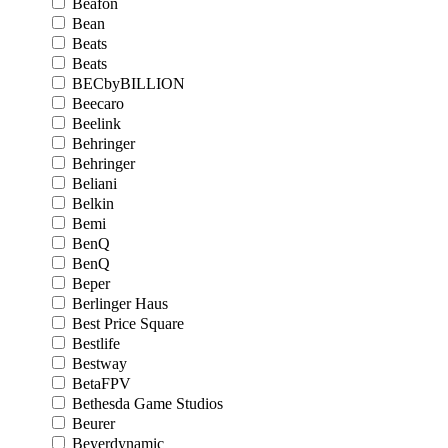
Beafon
Bean
Beats
Beats
BECbyBILLION
Beecaro
Beelink
Behringer
Behringer
Beliani
Belkin
Bemi
BenQ
BenQ
Beper
Berlinger Haus
Best Price Square
Bestlife
Bestway
BetaFPV
Bethesda Game Studios
Beurer
Beyerdynamic