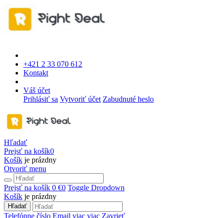
+421 2 33 070 612
Kontakt
Váš účet
Prihlásiť sa
Vytvoriť účet
Zabudnuté heslo
Hľadať
Prejsť na košík
0
Košík
je prázdny
Otvoriť menu
Prejsť na košík
0 €
0
Toggle Dropdown
Košík
je prázdny
Hľadať
Telefónne číslo
Email
viac
viac
Zavrieť