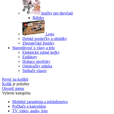
hračky pre dievčatá
Bábiky
Lego
Detské postieľky a ohrádky
Zberateľské figúrky
Starostlivosť o vlasy a telo
Elektrické zubné kefky
Epilátory
Holiace strojčeky
Odsávačky mlieka
Strihače vlasov
Prejsť na košík
0
Košík
je prázdny
Otvoriť menu
Vyberte kategóriu
Mobilné zariadenia a príslušenstvo
Počítače a kancelária
TV, video, audio, foto