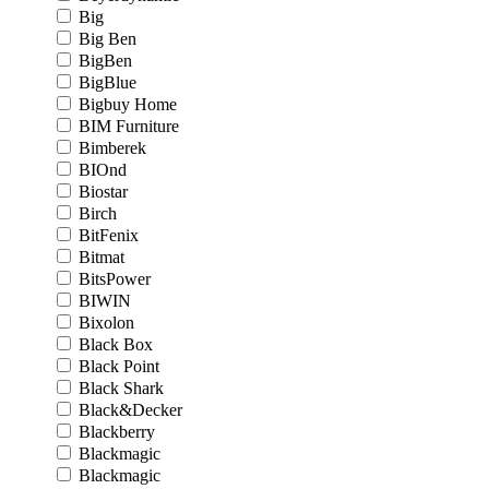
Big
Big Ben
BigBen
BigBlue
Bigbuy Home
BIM Furniture
Bimberek
BIOnd
Biostar
Birch
BitFenix
Bitmat
BitsPower
BIWIN
Bixolon
Black Box
Black Point
Black Shark
Black&Decker
Blackberry
Blackmagic
Blackmagic