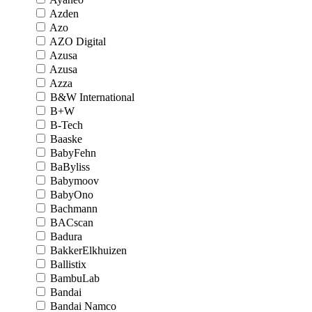
Azden
Azo
AZO Digital
Azusa
Azusa
Azza
B&W International
B+W
B-Tech
Baaske
BabyFehn
BaByliss
Babymoov
BabyOno
Bachmann
BACscan
Badura
BakkerElkhuizen
Ballistix
BambuLab
Bandai
Bandai Namco