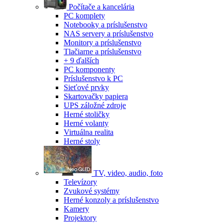
Počítače a kancelária
PC komplety
Notebooky a príslušenstvo
NAS servery a príslušenstvo
Monitory a príslušenstvo
Tlačiarne a príslušenstvo
+ 9 ďalších
PC komponenty
Príslušenstvo k PC
Sieťové prvky
Skartovačky papiera
UPS záložné zdroje
Herné stoličky
Herné volanty
Virtuálna realita
Herné stoly
TV, video, audio, foto
Televízory
Zvukové systémy
Herné konzoly a príslušenstvo
Kamery
Projektory