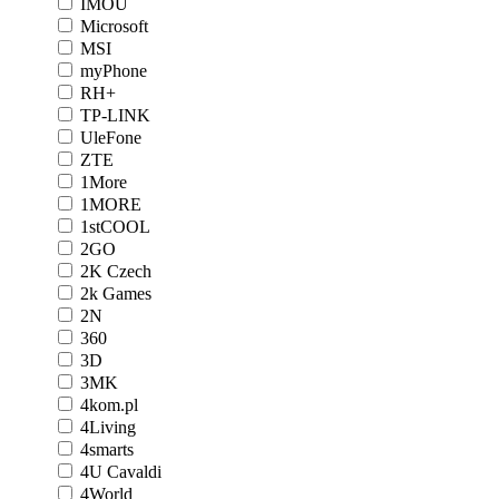
IMOU
Microsoft
MSI
myPhone
RH+
TP-LINK
UleFone
ZTE
1More
1MORE
1stCOOL
2GO
2K Czech
2k Games
2N
360
3D
3MK
4kom.pl
4Living
4smarts
4U Cavaldi
4World