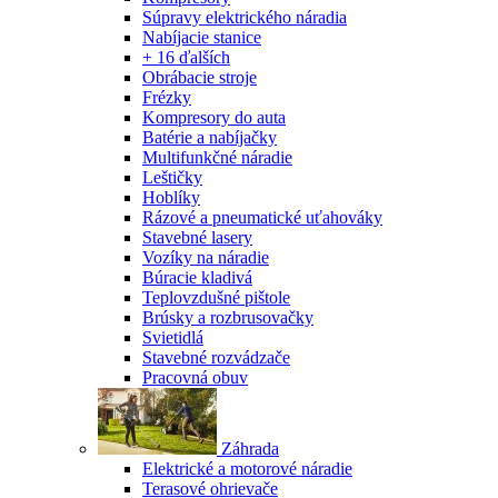
Súpravy elektrického náradia
Nabíjacie stanice
+ 16 ďalších
Obrábacie stroje
Frézky
Kompresory do auta
Batérie a nabíjačky
Multifunkčné náradie
Leštičky
Hoblíky
Rázové a pneumatické uťahováky
Stavebné lasery
Vozíky na náradie
Búracie kladivá
Teplovzdušné pištole
Brúsky a rozbrusovačky
Svietidlá
Stavebné rozvádzače
Pracovná obuv
Záhrada
Elektrické a motorové náradie
Terasové ohrievače