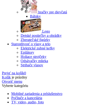
hračky pre dievčatá
Bábiky
Lego
Detské postieľky a ohrádky
Zberateľské figúrky
Starostlivosť o vlasy a telo
Elektrické zubné kefky
Epilátory
Holiace strojčeky
Odsávačky mlieka
Strihače vlasov
Prejsť na košík
0
Košík
je prázdny
Otvoriť menu
Vyberte kategóriu
Mobilné zariadenia a príslušenstvo
Počítače a kancelária
TV, video, audio, foto