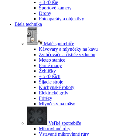
+ 3 ďalšie
Športové kamery
Drony
Fotoaparáty a objektívy
Biela technika
Malé spotrebiče
Kávovary a mlynčeky na kávu
Zvlhčovače a čističe vzduchu
Meteo stanice
Parné mopy
Žehličky
+ 5 ďalších
Šijacie stroje
Kuchynské roboty
Elektrické grily
Fritézy
Mlynčeky na mäso
Veľké spotrebiče
Mikrovlnné rúry
Vstavané mikrovlnné rúry