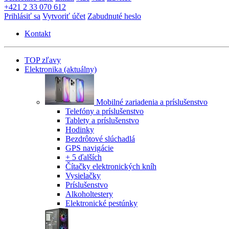
+421 2 33 070 612
Prihlásiť sa
Vytvoriť účet
Zabudnuté heslo
Kontakt
TOP zľavy
Elektronika
(aktuálny)
Mobilné zariadenia a príslušenstvo
Telefóny a príslušenstvo
Tablety a príslušenstvo
Hodinky
Bezdrôtové slúchadlá
GPS navigácie
+ 5 ďalších
Čítačky elektronických kníh
Vysielačky
Príslušenstvo
Alkoholtestery
Elektronické pestúnky