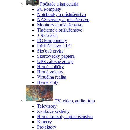
Počítače a kancelária
PC komplety
Notebooky a príslušenstvo
NAS servery a príslušenstvo
Monitory a príslušenstvo
Tlačiarne a príslušenstvo
+ 9 ďalších
PC komponenty
Príslušenstvo k PC
Sieťové prvky
Skartovačky papiera
UPS záložné zdroje
Herné stoličky
Herné volanty
Virtuálna realita
Herné stoly
TV, video, audio, foto
Televízory
Zvukové systémy
Herné konzoly a príslušenstvo
Kamery
Projektory