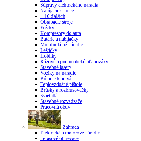
Súpravy elektrického náradia
Nabíjacie stanice
+ 16 ďalších
Obrábacie stroje
Frézky
Kompresory do auta
Batérie a nabíjačky
Multifunkčné náradie
Leštičky
Hoblíky
Rázové a pneumatické uťahováky
Stavebné lasery
Vozíky na náradie
Búracie kladivá
Teplovzdušné pištole
Brúsky a rozbrusovačky
Svietidlá
Stavebné rozvádzače
Pracovná obuv
Záhrada
Elektrické a motorové náradie
Terasové ohrievače