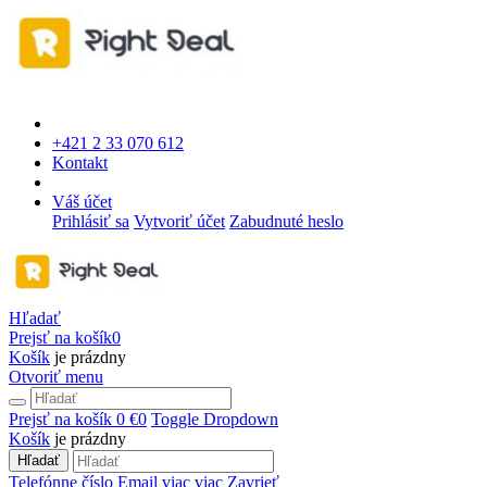
+421 2 33 070 612
Kontakt
Váš účet
Prihlásiť sa
Vytvoriť účet
Zabudnuté heslo
Hľadať
Prejsť na košík
0
Košík
je prázdny
Otvoriť menu
Prejsť na košík
0 €
0
Toggle Dropdown
Košík
je prázdny
Hľadať
Telefónne číslo
Email
viac
viac
Zavrieť