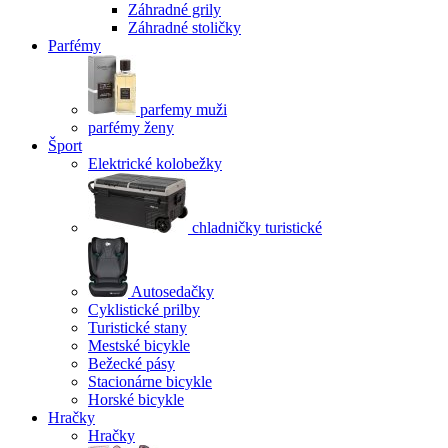
Záhradné grily
Záhradné stoličky
Parfémy
parfemy muži
parfémy ženy
Šport
Elektrické kolobežky
chladničky turistické
Autosedačky
Cyklistické prilby
Turistické stany
Mestské bicykle
Bežecké pásy
Stacionárne bicykle
Horské bicykle
Hračky
Hračky