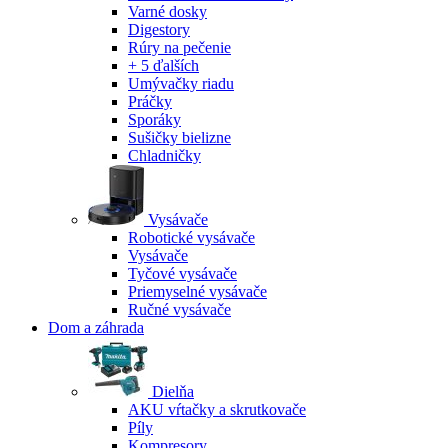
Varné dosky
Digestory
Rúry na pečenie
+ 5 ďalších
Umývačky riadu
Práčky
Sporáky
Sušičky bielizne
Chladničky
Vysávače
Robotické vysávače
Vysávače
Tyčové vysávače
Priemyselné vysávače
Ručné vysávače
Dom a záhrada
Dielňa
AKU vŕtačky a skrutkovače
Píly
Kompresory