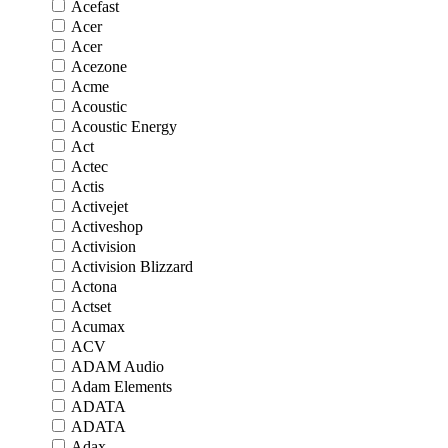
Acefast
Acer
Acer
Acezone
Acme
Acoustic
Acoustic Energy
Act
Actec
Actis
Activejet
Activeshop
Activision
Activision Blizzard
Actona
Actset
Acumax
ACV
ADAM Audio
Adam Elements
ADATA
ADATA
Adax