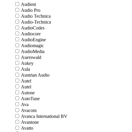
Audient
Audio Pro
Audio Technica
Audio-Technica
AudioCodes
Audiocore
AudioEngine
Audiomagic
AudioMedia
Auerswald
Aukey
Aula
Austrian Audio
Autel
Autel
Autone
AutoTune
Ava
Avacom
Avanca International BV
Avantone
Avatto