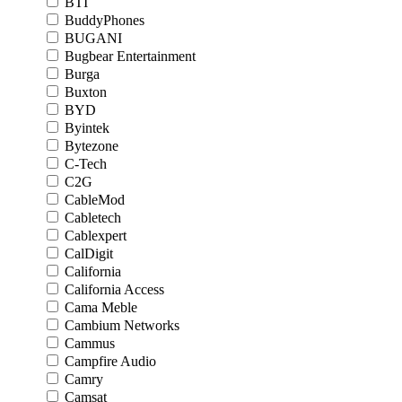
BTI
BuddyPhones
BUGANI
Bugbear Entertainment
Burga
Buxton
BYD
Byintek
Bytezone
C-Tech
C2G
CableMod
Cabletech
Cablexpert
CalDigit
California
California Access
Cama Meble
Cambium Networks
Cammus
Campfire Audio
Camry
Camsat