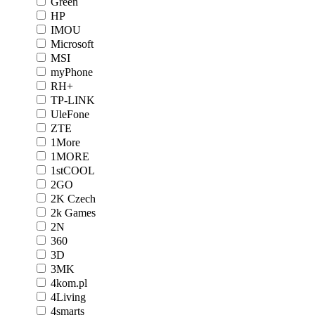
Green
HP
IMOU
Microsoft
MSI
myPhone
RH+
TP-LINK
UleFone
ZTE
1More
1MORE
1stCOOL
2GO
2K Czech
2k Games
2N
360
3D
3MK
4kom.pl
4Living
4smarts