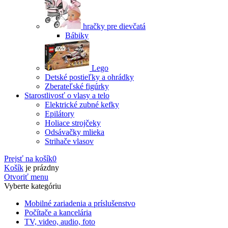
hračky pre dievčatá
Bábiky
Lego
Detské postieľky a ohrádky
Zberateľské figúrky
Starostlivosť o vlasy a telo
Elektrické zubné kefky
Epilátory
Holiace strojčeky
Odsávačky mlieka
Strihače vlasov
Prejsť na košík
0
Košík
je prázdny
Otvoriť menu
Vyberte kategóriu
Mobilné zariadenia a príslušenstvo
Počítače a kancelária
TV, video, audio, foto