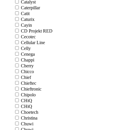
Catalyst
Caterpillar
Catit
Caturix
Cayin
CD Projekt RED
Cecotec
Cellular Line
Celly
Cenega
Chappi
Cherry
Chicco
Chief
Chieftec
Chieftronic
Chipolo
CHiQ
CHiQ
Choetech
Christina
Chuwi
Chuwi