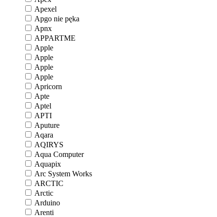
Apexel
Apgo nie pęka
Apnx
APPARTME
Apple
Apple
Apple
Apple
Apricorn
Apte
Aptel
APTI
Aputure
Aqara
AQIRYS
Aqua Computer
Aquapix
Arc System Works
ARCTIC
Arctic
Arduino
Arenti