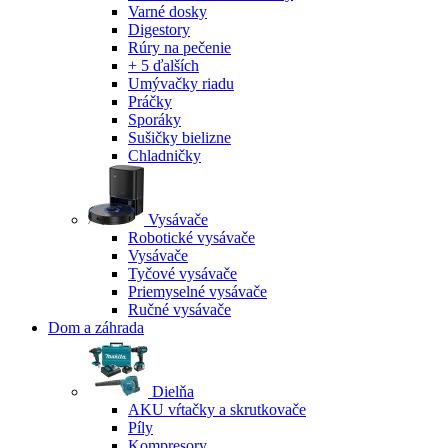
Varné dosky
Digestory
Rúry na pečenie
+ 5 ďalších
Umývačky riadu
Práčky
Sporáky
Sušičky bielizne
Chladničky
Vysávače
Robotické vysávače
Vysávače
Tyčové vysávače
Priemyselné vysávače
Ručné vysávače
Dom a záhrada
Dielňa
AKU vŕtačky a skrutkovače
Píly
Kompresory