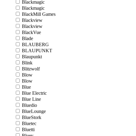
Blackmagic
Blackmagic
BlackMill Games
Blackview
Blackview
BlackVue
Blade
BLAUBERG
BLAUPUNKT
Blaupunkt
Blink
Blitzwolf
Blow
Blow
Blue
Blue Electric
Blue Line
Bluedio
BlueLounge
BlueStork
Bluetec
Bluetti
Bluey