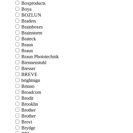
Boxproducts
Boya
BOZLUN
Braders
Brainboxes
Brainstorm
Brateck
Braun
Braun
Braun Phototechnik
Brennenstuhl
Bresser
BREVE
brightsign
Brinno
Broadcom
Brodit
Brooklin
Brother
Brother
Brovi
Brydge