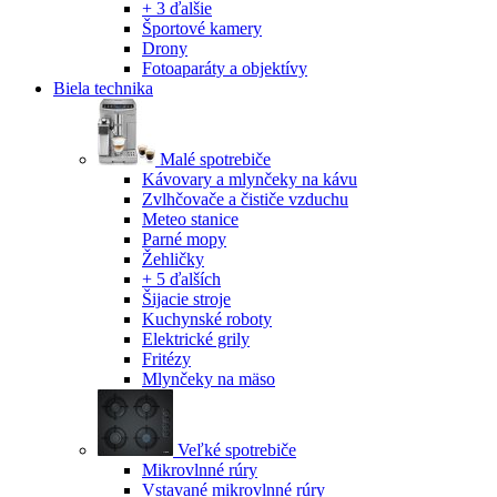
+ 3 ďalšie
Športové kamery
Drony
Fotoaparáty a objektívy
Biela technika
Malé spotrebiče
Kávovary a mlynčeky na kávu
Zvlhčovače a čističe vzduchu
Meteo stanice
Parné mopy
Žehličky
+ 5 ďalších
Šijacie stroje
Kuchynské roboty
Elektrické grily
Fritézy
Mlynčeky na mäso
Veľké spotrebiče
Mikrovlnné rúry
Vstavané mikrovlnné rúry