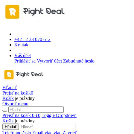
+421 2 33 070 612
Kontakt
Váš účet
Prihlásiť sa
Vytvoriť účet
Zabudnuté heslo
Hľadať
Prejsť na košík
0
Košík
je prázdny
Otvoriť menu
Prejsť na košík
0 €
0
Toggle Dropdown
Košík
je prázdny
Hľadať
Telefónne číslo
Email
viac
viac
Zavrieť