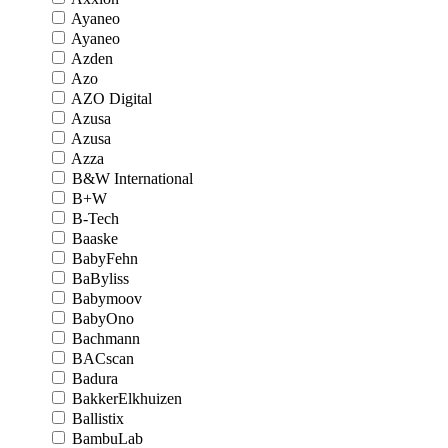
Ayaneo
Ayaneo
Azden
Azo
AZO Digital
Azusa
Azusa
Azza
B&W International
B+W
B-Tech
Baaske
BabyFehn
BaByliss
Babymoov
BabyOno
Bachmann
BACscan
Badura
BakkerElkhuizen
Ballistix
BambuLab