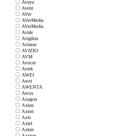
Avaya
Avent
AVer
AVerMedia
AVerMedia
Avide
Avigilon
Avision
AVIZIO
AVM
Avocor
Avtek
AWEI
Awei
AWENTA
Awox
Axagon
Axion
Axion
Axis
Axtel
Axton
Axxion