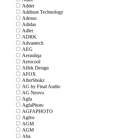
Adder
Addison Technology
Adesso
Adidas
Adler
ADRK
Advantech
AEG
Aerauliqa
Aerocool
Affek Design
AFOX
AfterShokz
AG by Final Audio
AG Neovo
Agfa
AgfaPhoto
AGFAPHOTO
Agfeo
AGM
AGM
Aha