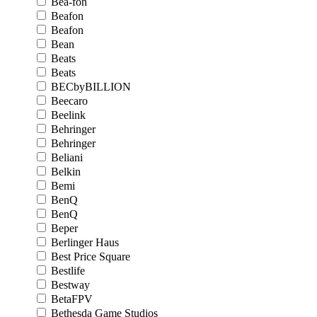
Bea-fon
Beafon
Beafon
Bean
Beats
Beats
BECbyBILLION
Beecaro
Beelink
Behringer
Behringer
Beliani
Belkin
Bemi
BenQ
BenQ
Beper
Berlinger Haus
Best Price Square
Bestlife
Bestway
BetaFPV
Bethesda Game Studios