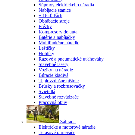
Súpravy elektrického náradia
Nabíjacie stanice
+ 16 ďalších
Obrábacie stroje
Frézky
Kompresory do auta
Batérie a nabíjačky
Multifunkčné náradie
Leštičky
Hoblíky
Rázové a pneumatické uťahováky
Stavebné lasery
Vozíky na náradie
Búracie kladivá
Teplovzdušné pištole
Brúsky a rozbrusovačky
Svietidlá
Stavebné rozvádzače
Pracovná obuv
Záhrada
Elektrické a motorové náradie
Terasové ohrievače