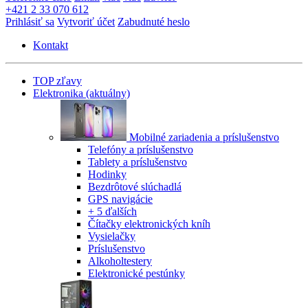
+421 2 33 070 612
Prihlásiť sa
Vytvoriť účet
Zabudnuté heslo
Kontakt
TOP zľavy
Elektronika
(aktuálny)
Mobilné zariadenia a príslušenstvo
Telefóny a príslušenstvo
Tablety a príslušenstvo
Hodinky
Bezdrôtové slúchadlá
GPS navigácie
+ 5 ďalších
Čítačky elektronických kníh
Vysielačky
Príslušenstvo
Alkoholtestery
Elektronické pestúnky