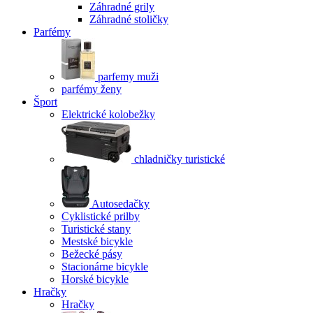
Záhradné grily
Záhradné stoličky
Parfémy
parfemy muži
parfémy ženy
Šport
Elektrické kolobežky
chladničky turistické
Autosedačky
Cyklistické prilby
Turistické stany
Mestské bicykle
Bežecké pásy
Stacionárne bicykle
Horské bicykle
Hračky
Hračky