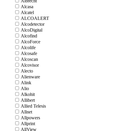
Albrecht
Alcasa
Alcatel
ALCOALERT
Alcodetector
AlcoDigital
Alcofind
AlcoForce
Alcolife
Alcosafe
Alcoscan
Alcovisor
Alecto
Alienware
Alink
Alio
Alkohit
Allibert
Allied Telesis
Allnet
Allpowers
Allprint
AllView