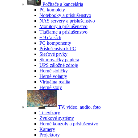
Počítače a kancelária
PC komplety
Notebooky a príslušenstvo
NAS servery a príslušenstvo
Monitory a príslušenstvo
Tlačiarne a príslušenstvo
+ 9 ďalších
PC komponenty
Príslušenstvo k PC
Sieťové prvky
Skartovačky papiera
UPS záložné zdroje
Herné stoličky
Herné volanty
Virtuálna realita
Herné stoly
TV, video, audio, foto
Televízory
Zvukové systémy
Herné konzoly a príslušenstvo
Kamery
Projektory