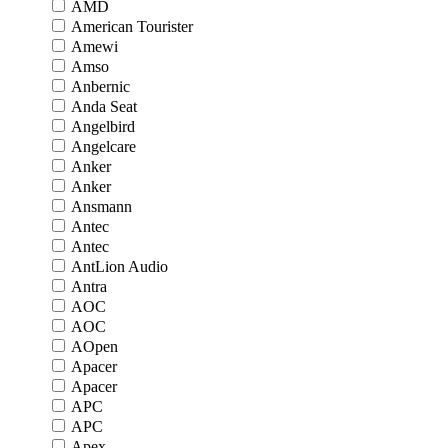
AMD
American Tourister
Amewi
Amso
Anbernic
Anda Seat
Angelbird
Angelcare
Anker
Anker
Ansmann
Antec
Antec
AntLion Audio
Antra
AOC
AOC
AOpen
Apacer
Apacer
APC
APC
Apex