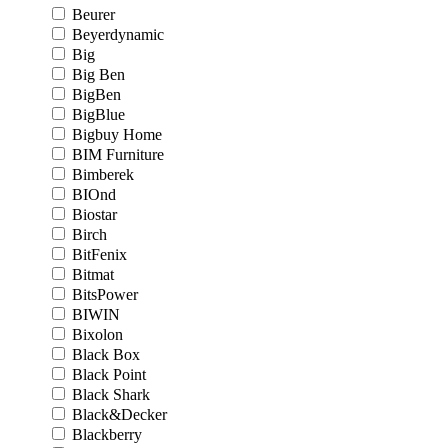
Beurer
Beyerdynamic
Big
Big Ben
BigBen
BigBlue
Bigbuy Home
BIM Furniture
Bimberek
BIOnd
Biostar
Birch
BitFenix
Bitmat
BitsPower
BIWIN
Bixolon
Black Box
Black Point
Black Shark
Black&Decker
Blackberry