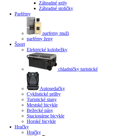
Záhradné grily
Záhradné stoličky
Parfémy
parfemy muži
parfémy ženy
Šport
Elektrické kolobežky
chladničky turistické
Autosedačky
Cyklistické prilby
Turistické stany
Mestské bicykle
Bežecké pásy
Stacionárne bicykle
Horské bicykle
Hračky
Hračky