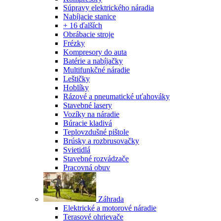
Súpravy elektrického náradia
Nabíjacie stanice
+ 16 ďalších
Obrábacie stroje
Frézky
Kompresory do auta
Batérie a nabíjačky
Multifunkčné náradie
Leštičky
Hoblíky
Rázové a pneumatické uťahováky
Stavebné lasery
Vozíky na náradie
Búracie kladivá
Teplovzdušné pištole
Brúsky a rozbrusovačky
Svietidlá
Stavebné rozvádzače
Pracovná obuv
Záhrada
Elektrické a motorové náradie
Terasové ohrievače