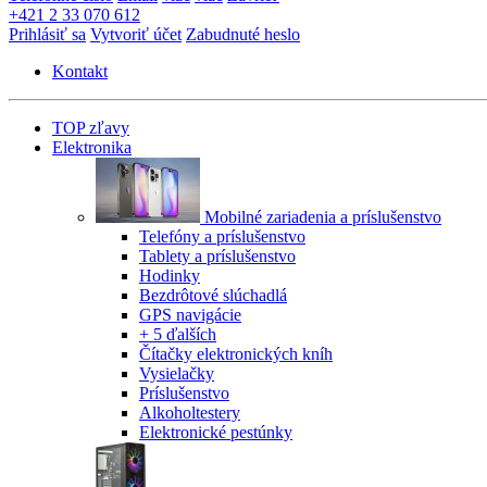
+421 2 33 070 612
Prihlásiť sa
Vytvoriť účet
Zabudnuté heslo
Kontakt
TOP zľavy
Elektronika
Mobilné zariadenia a príslušenstvo
Telefóny a príslušenstvo
Tablety a príslušenstvo
Hodinky
Bezdrôtové slúchadlá
GPS navigácie
+ 5 ďalších
Čítačky elektronických kníh
Vysielačky
Príslušenstvo
Alkoholtestery
Elektronické pestúnky