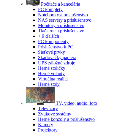
Počítače a kancelária
PC komplety
Notebooky a príslušenstvo
NAS servery a príslušenstvo
Monitory a príslušenstvo
Tlačiarne a príslušenstvo
+ 9 ďalších
PC komponenty
Príslušenstvo k PC
Sieťové prvky
Skartovačky papiera
UPS záložné zdroje
Herné stoličky
Herné volanty
Virtuálna realita
Herné stoly
TV, video, audio, foto
Televízory
Zvukové systémy
Herné konzoly a príslušenstvo
Kamery
Projektory