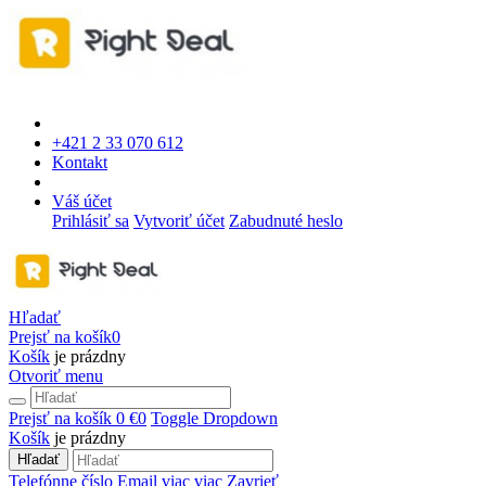
+421 2 33 070 612
Kontakt
Váš účet
Prihlásiť sa
Vytvoriť účet
Zabudnuté heslo
Hľadať
Prejsť na košík
0
Košík
je prázdny
Otvoriť menu
Prejsť na košík
0 €
0
Toggle Dropdown
Košík
je prázdny
Hľadať
Telefónne číslo
Email
viac
viac
Zavrieť