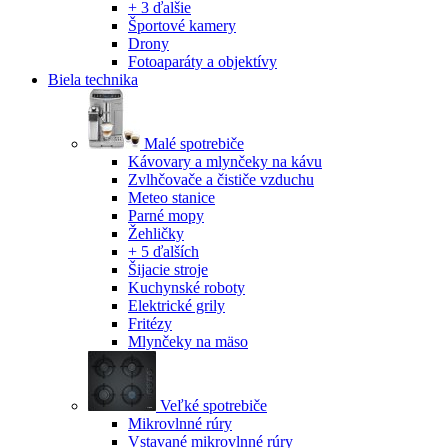
+ 3 ďalšie
Športové kamery
Drony
Fotoaparáty a objektívy
Biela technika
Malé spotrebiče
Kávovary a mlynčeky na kávu
Zvlhčovače a čističe vzduchu
Meteo stanice
Parné mopy
Žehličky
+ 5 ďalších
Šijacie stroje
Kuchynské roboty
Elektrické grily
Fritézy
Mlynčeky na mäso
Veľké spotrebiče
Mikrovlnné rúry
Vstavané mikrovlnné rúry