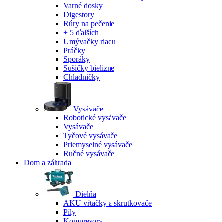
Varné dosky
Digestory
Rúry na pečenie
+ 5 ďalších
Umývačky riadu
Práčky
Sporáky
Sušičky bielizne
Chladničky
Vysávače
Robotické vysávače
Vysávače
Tyčové vysávače
Priemyselné vysávače
Ručné vysávače
Dom a záhrada
Dielňa
AKU vŕtačky a skrutkovače
Píly
Kompresory