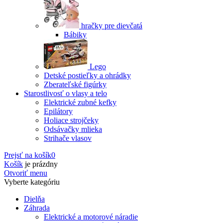
hračky pre dievčatá
Bábiky
Lego
Detské postieľky a ohrádky
Zberateľské figúrky
Starostlivosť o vlasy a telo
Elektrické zubné kefky
Epilátory
Holiace strojčeky
Odsávačky mlieka
Strihače vlasov
Prejsť na košík
0
Košík
je prázdny
Otvoriť menu
Vyberte kategóriu
Dielňa
Záhrada
Elektrické a motorové náradie