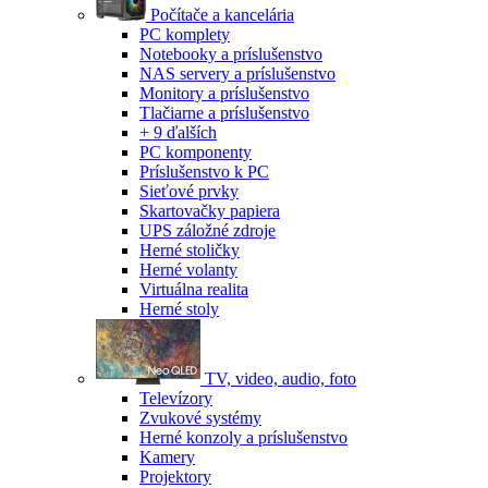
Počítače a kancelária
PC komplety
Notebooky a príslušenstvo
NAS servery a príslušenstvo
Monitory a príslušenstvo
Tlačiarne a príslušenstvo
+ 9 ďalších
PC komponenty
Príslušenstvo k PC
Sieťové prvky
Skartovačky papiera
UPS záložné zdroje
Herné stoličky
Herné volanty
Virtuálna realita
Herné stoly
TV, video, audio, foto
Televízory
Zvukové systémy
Herné konzoly a príslušenstvo
Kamery
Projektory