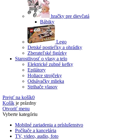
hračky pre dievčatá
Bábiky
Lego
Detské postieľky a ohrádky
Zberateľské figúrky
Starostlivosť o vlasy a telo
Elektrické zubné kefky
Epilátory
Holiace strojčeky
Odsávačky mlieka
Strihače vlasov
Prejsť na košík
0
Košík
je prázdny
Otvoriť menu
Vyberte kategóriu
Mobilné zariadenia a príslušenstvo
Počítače a kancelária
TV, video, audio, foto