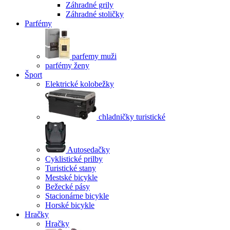
Záhradné grily
Záhradné stoličky
Parfémy
parfemy muži
parfémy ženy
Šport
Elektrické kolobežky
chladničky turistické
Autosedačky
Cyklistické prilby
Turistické stany
Mestské bicykle
Bežecké pásy
Stacionárne bicykle
Horské bicykle
Hračky
Hračky