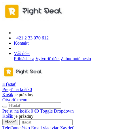
+421 2 33 070 612
Kontakt
Váš účet
Prihlásiť sa
Vytvoriť účet
Zabudnuté heslo
Hľadať
Prejsť na košík
0
Košík
je prázdny
Otvoriť menu
Prejsť na košík
0 €
0
Toggle Dropdown
Košík
je prázdny
Hľadať
Telefónne číslo
Email
viac
viac
Zavrieť