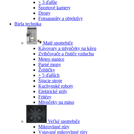
+ 3 ďalšie
Športové kamery
Drony
Fotoaparáty a objektívy
Biela technika
Malé spotrebiče
Kávovary a mlynčeky na kávu
Zvlhčovače a čističe vzduchu
Meteo stanice
Parné mopy
Žehličky
+ 5 ďalších
Šijacie stroje
Kuchynské roboty
Elektrické grily
Fritézy
Mlynčeky na mäso
Veľké spotrebiče
Mikrovlnné rúry
Vstavané mikrovlnné rúry