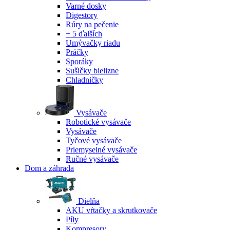
Varné dosky
Digestory
Rúry na pečenie
+ 5 ďalších
Umývačky riadu
Práčky
Sporáky
Sušičky bielizne
Chladničky
Vysávače
Robotické vysávače
Vysávače
Tyčové vysávače
Priemyselné vysávače
Ručné vysávače
Dom a záhrada
Dielňa
AKU vŕtačky a skrutkovače
Píly
Kompresory