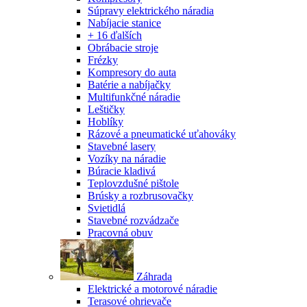
Súpravy elektrického náradia
Nabíjacie stanice
+ 16 ďalších
Obrábacie stroje
Frézky
Kompresory do auta
Batérie a nabíjačky
Multifunkčné náradie
Leštičky
Hoblíky
Rázové a pneumatické uťahováky
Stavebné lasery
Vozíky na náradie
Búracie kladivá
Teplovzdušné pištole
Brúsky a rozbrusovačky
Svietidlá
Stavebné rozvádzače
Pracovná obuv
Záhrada
Elektrické a motorové náradie
Terasové ohrievače