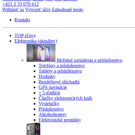
+421 2 33 070 612
Prihlásiť sa
Vytvoriť účet
Zabudnuté heslo
Kontakt
TOP zľavy
Elektronika
(aktuálny)
Mobilné zariadenia a príslušenstvo
Telefóny a príslušenstvo
Tablety a príslušenstvo
Hodinky
Bezdrôtové slúchadlá
GPS navigácie
+ 5 ďalších
Čítačky elektronických kníh
Vysielačky
Príslušenstvo
Alkoholtestery
Elektronické pestúnky