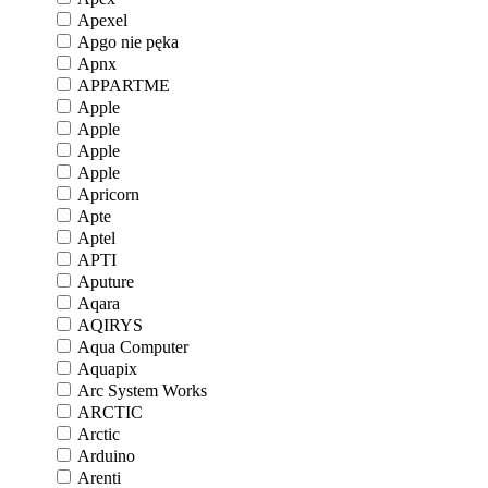
Apexel
Apgo nie pęka
Apnx
APPARTME
Apple
Apple
Apple
Apple
Apricorn
Apte
Aptel
APTI
Aputure
Aqara
AQIRYS
Aqua Computer
Aquapix
Arc System Works
ARCTIC
Arctic
Arduino
Arenti