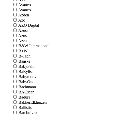
Ayaneo
Ayaneo
Azden
Azo
AZO Digital
Azusa
Azusa
Azza
B&W International
B+W
B-Tech
Baaske
BabyFehn
BaByliss
Babymoov
BabyOno
Bachmann
BACscan
Badura
BakkerElkhuizen
Ballistix
BambuLab