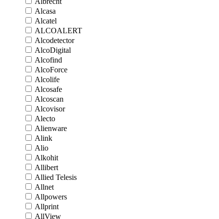
Albrecht
Alcasa
Alcatel
ALCOALERT
Alcodetector
AlcoDigital
Alcofind
AlcoForce
Alcolife
Alcosafe
Alcoscan
Alcovisor
Alecto
Alienware
Alink
Alio
Alkohit
Allibert
Allied Telesis
Allnet
Allpowers
Allprint
AllView