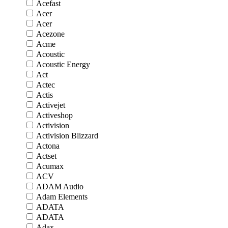
Acefast
Acer
Acer
Acezone
Acme
Acoustic
Acoustic Energy
Act
Actec
Actis
Activejet
Activeshop
Activision
Activision Blizzard
Actona
Actset
Acumax
ACV
ADAM Audio
Adam Elements
ADATA
ADATA
Adax