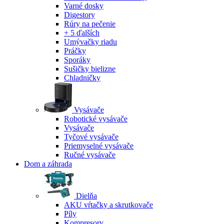
Varné dosky
Digestory
Rúry na pečenie
+ 5 ďalších
Umývačky riadu
Práčky
Sporáky
Sušičky bielizne
Chladničky
Vysávače
Robotické vysávače
Vysávače
Tyčové vysávače
Priemyselné vysávače
Ručné vysávače
Dom a záhrada
Dielňa
AKU vŕtačky a skrutkovače
Píly
Kompresory