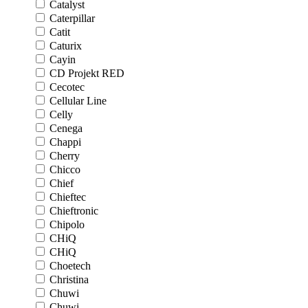
Catalyst
Caterpillar
Catit
Caturix
Cayin
CD Projekt RED
Cecotec
Cellular Line
Celly
Cenega
Chappi
Cherry
Chicco
Chief
Chieftec
Chieftronic
Chipolo
CHiQ
CHiQ
Choetech
Christina
Chuwi
Chuwi