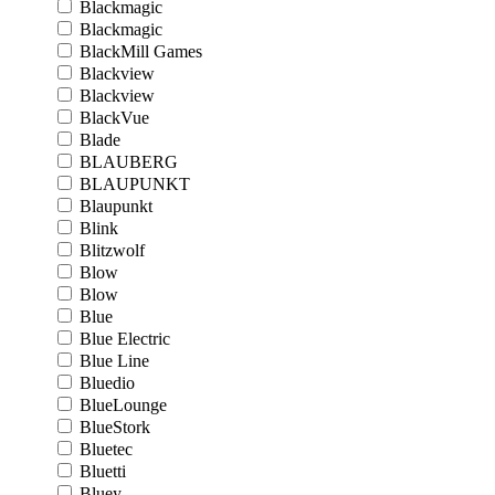
Blackmagic
Blackmagic
BlackMill Games
Blackview
Blackview
BlackVue
Blade
BLAUBERG
BLAUPUNKT
Blaupunkt
Blink
Blitzwolf
Blow
Blow
Blue
Blue Electric
Blue Line
Bluedio
BlueLounge
BlueStork
Bluetec
Bluetti
Bluey