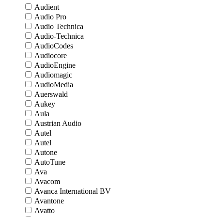
Audient
Audio Pro
Audio Technica
Audio-Technica
AudioCodes
Audiocore
AudioEngine
Audiomagic
AudioMedia
Auerswald
Aukey
Aula
Austrian Audio
Autel
Autel
Autone
AutoTune
Ava
Avacom
Avanca International BV
Avantone
Avatto