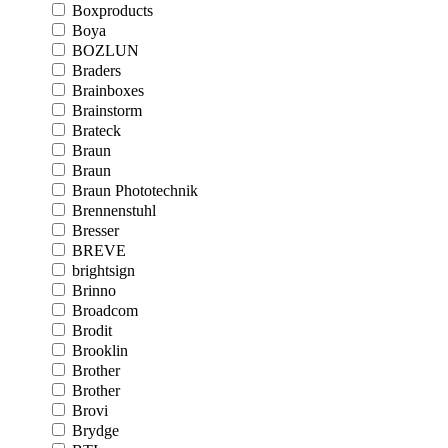
Boxproducts
Boya
BOZLUN
Braders
Brainboxes
Brainstorm
Brateck
Braun
Braun
Braun Phototechnik
Brennenstuhl
Bresser
BREVE
brightsign
Brinno
Broadcom
Brodit
Brooklin
Brother
Brother
Brovi
Brydge