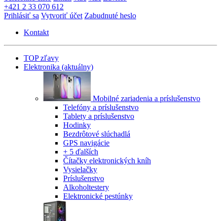
+421 2 33 070 612
Prihlásiť sa
Vytvoriť účet
Zabudnuté heslo
Kontakt
TOP zľavy
Elektronika
(aktuálny)
Mobilné zariadenia a príslušenstvo
Telefóny a príslušenstvo
Tablety a príslušenstvo
Hodinky
Bezdrôtové slúchadlá
GPS navigácie
+ 5 ďalších
Čítačky elektronických kníh
Vysielačky
Príslušenstvo
Alkoholtestery
Elektronické pestúnky