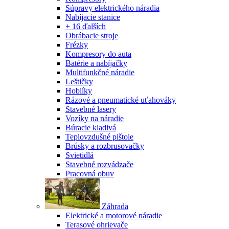
Súpravy elektrického náradia
Nabíjacie stanice
+ 16 ďalších
Obrábacie stroje
Frézky
Kompresory do auta
Batérie a nabíjačky
Multifunkčné náradie
Leštičky
Hoblíky
Rázové a pneumatické uťahováky
Stavebné lasery
Vozíky na náradie
Búracie kladivá
Teplovzdušné pištole
Brúsky a rozbrusovačky
Svietidlá
Stavebné rozvádzače
Pracovná obuv
Záhrada
Elektrické a motorové náradie
Terasové ohrievače