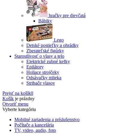
hračky pre dievčatá
Bábiky
Lego
Detské postieľky a ohrádky
Zberateľské figúrky
Starostlivosť o vlasy a telo
Elektrické zubné kefky
Epilátory
Holiace strojčeky
Odsávačky mlieka
Strihače vlasov
Prejsť na košík
0
Košík
je prázdny
Otvoriť menu
Vyberte kategóriu
Mobilné zariadenia a príslušenstvo
Počítače a kancelária
TV, video, audio, foto