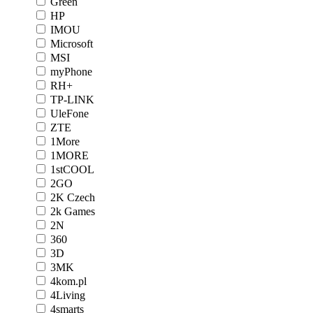
Green
HP
IMOU
Microsoft
MSI
myPhone
RH+
TP-LINK
UleFone
ZTE
1More
1MORE
1stCOOL
2GO
2K Czech
2k Games
2N
360
3D
3MK
4kom.pl
4Living
4smarts