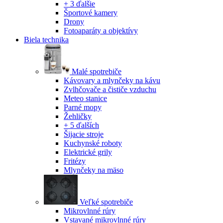
+ 3 ďalšie
Športové kamery
Drony
Fotoaparáty a objektívy
Biela technika
Malé spotrebiče
Kávovary a mlynčeky na kávu
Zvlhčovače a čističe vzduchu
Meteo stanice
Parné mopy
Žehličky
+ 5 ďalších
Šijacie stroje
Kuchynské roboty
Elektrické grily
Fritézy
Mlynčeky na mäso
Veľké spotrebiče
Mikrovlnné rúry
Vstavané mikrovlnné rúry