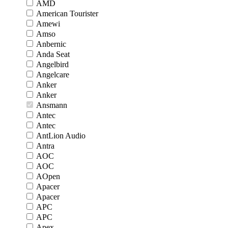
AMD
American Tourister
Amewi
Amso
Anbernic
Anda Seat
Angelbird
Angelcare
Anker
Anker
Ansmann
Antec
Antec
AntLion Audio
Antra
AOC
AOC
AOpen
Apacer
Apacer
APC
APC
Apex