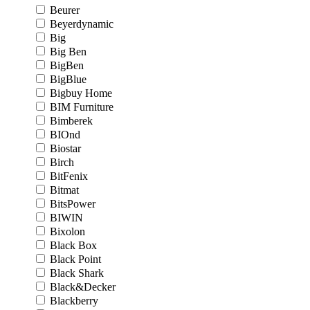
Beurer
Beyerdynamic
Big
Big Ben
BigBen
BigBlue
Bigbuy Home
BIM Furniture
Bimberek
BIOnd
Biostar
Birch
BitFenix
Bitmat
BitsPower
BIWIN
Bixolon
Black Box
Black Point
Black Shark
Black&Decker
Blackberry