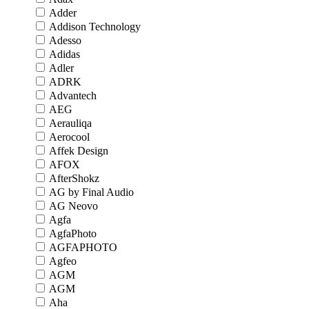
Adder
Addison Technology
Adesso
Adidas
Adler
ADRK
Advantech
AEG
Aerauliqa
Aerocool
Affek Design
AFOX
AfterShokz
AG by Final Audio
AG Neovo
Agfa
AgfaPhoto
AGFAPHOTO
Agfeo
AGM
AGM
Aha