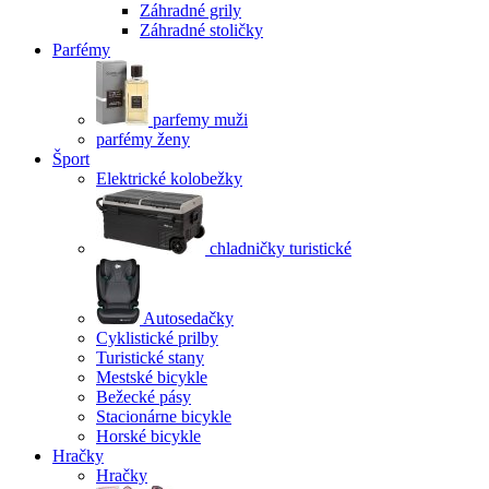
Záhradné grily
Záhradné stoličky
Parfémy
parfemy muži
parfémy ženy
Šport
Elektrické kolobežky
chladničky turistické
Autosedačky
Cyklistické prilby
Turistické stany
Mestské bicykle
Bežecké pásy
Stacionárne bicykle
Horské bicykle
Hračky
Hračky