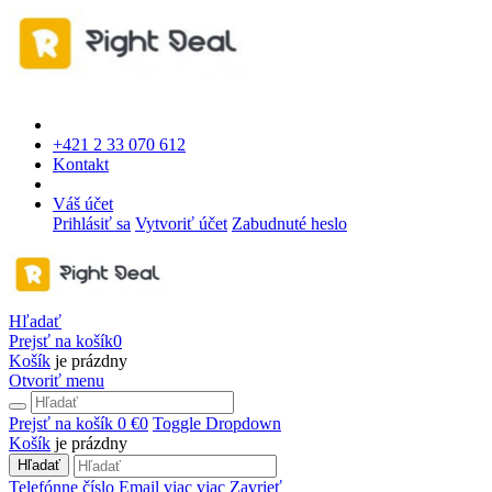
+421 2 33 070 612
Kontakt
Váš účet
Prihlásiť sa
Vytvoriť účet
Zabudnuté heslo
Hľadať
Prejsť na košík
0
Košík
je prázdny
Otvoriť menu
Prejsť na košík
0 €
0
Toggle Dropdown
Košík
je prázdny
Hľadať
Telefónne číslo
Email
viac
viac
Zavrieť