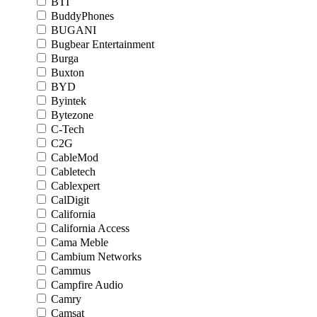
BTI
BuddyPhones
BUGANI
Bugbear Entertainment
Burga
Buxton
BYD
Byintek
Bytezone
C-Tech
C2G
CableMod
Cabletech
Cablexpert
CalDigit
California
California Access
Cama Meble
Cambium Networks
Cammus
Campfire Audio
Camry
Camsat