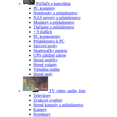
Počítače a kancelária
PC komplety
Notebooky a príslušenstvo
NAS servery a príslušenstvo
Monitory a príslušenstvo
Tlačiarne a príslušenstvo
+ 9 ďalších
PC komponenty
Príslušenstvo k PC
Sieťové prvky
Skartovačky papiera
UPS záložné zdroje
Herné stoličky
Herné volanty
Virtuálna realita
Herné stoly
TV, video, audio, foto
Televízory
Zvukové systémy
Herné konzoly a príslušenstvo
Kamery
Projektory