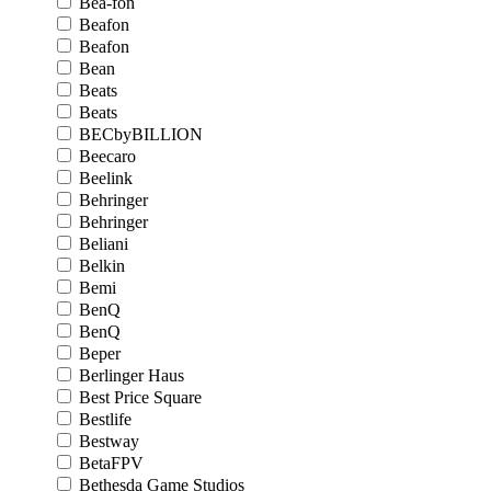
Bea-fon
Beafon
Beafon
Bean
Beats
Beats
BECbyBILLION
Beecaro
Beelink
Behringer
Behringer
Beliani
Belkin
Bemi
BenQ
BenQ
Beper
Berlinger Haus
Best Price Square
Bestlife
Bestway
BetaFPV
Bethesda Game Studios