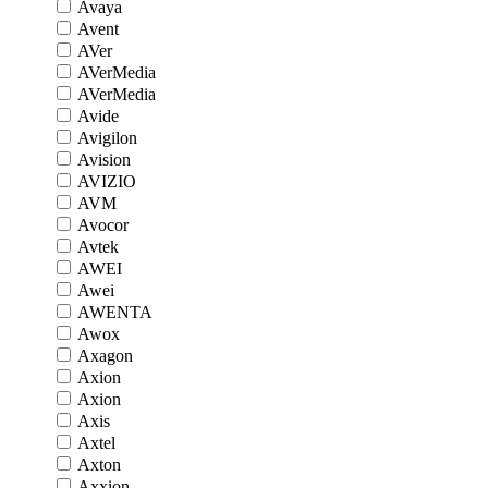
Avaya
Avent
AVer
AVerMedia
AVerMedia
Avide
Avigilon
Avision
AVIZIO
AVM
Avocor
Avtek
AWEI
Awei
AWENTA
Awox
Axagon
Axion
Axion
Axis
Axtel
Axton
Axxion