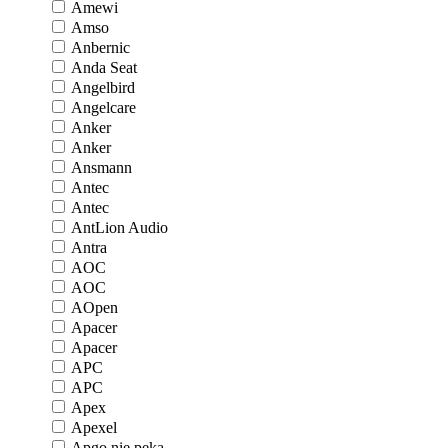
Amewi
Amso
Anbernic
Anda Seat
Angelbird
Angelcare
Anker
Anker
Ansmann
Antec
Antec
AntLion Audio
Antra
AOC
AOC
AOpen
Apacer
Apacer
APC
APC
Apex
Apexel
Apgo nie pęka