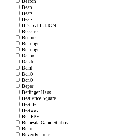
Beafon
Bean
Beats
Beats
BECbyBILLION
Beecaro
Beelink
Behringer
Behringer
Beliani
Belkin
Bemi
BenQ
BenQ
Beper
Berlinger Haus
Best Price Square
Bestlife
Bestway
BetaFPV
Bethesda Game Studios
Beurer
Beyerdynamic