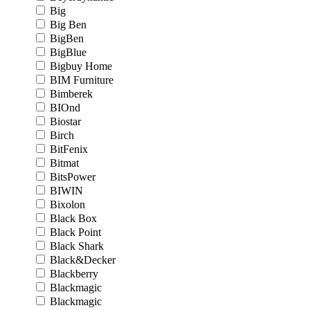
Big
Big Ben
BigBen
BigBlue
Bigbuy Home
BIM Furniture
Bimberek
BIOnd
Biostar
Birch
BitFenix
Bitmat
BitsPower
BIWIN
Bixolon
Black Box
Black Point
Black Shark
Black&Decker
Blackberry
Blackmagic
Blackmagic