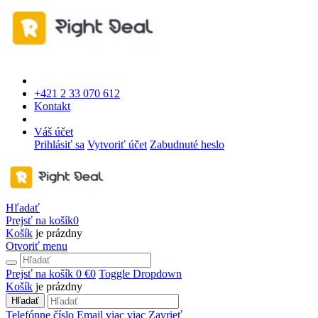
+421 2 33 070 612
Kontakt
Váš účet
Prihlásiť sa
Vytvoriť účet
Zabudnuté heslo
Hľadať
Prejsť na košík
0
Košík
je prázdny
Otvoriť menu
Prejsť na košík
0 €
0
Toggle Dropdown
Košík
je prázdny
Hľadať
Telefónne číslo
Email
viac
viac
Zavrieť