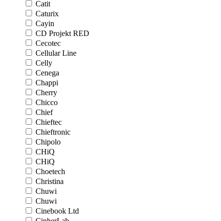
Catit
Caturix
Cayin
CD Projekt RED
Cecotec
Cellular Line
Celly
Cenega
Chappi
Cherry
Chicco
Chief
Chieftec
Chieftronic
Chipolo
CHiQ
CHiQ
Choetech
Christina
Chuwi
Chuwi
Cinebook Ltd
CipherLab