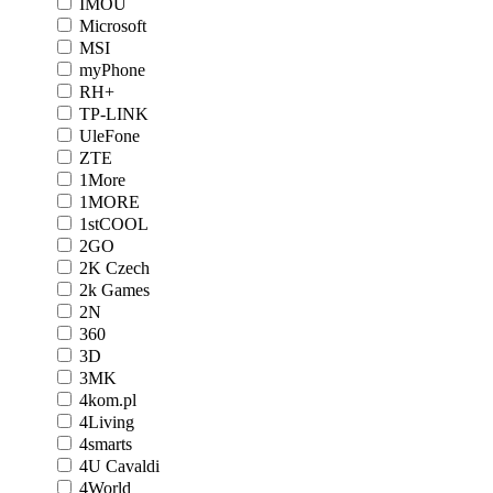
IMOU
Microsoft
MSI
myPhone
RH+
TP-LINK
UleFone
ZTE
1More
1MORE
1stCOOL
2GO
2K Czech
2k Games
2N
360
3D
3MK
4kom.pl
4Living
4smarts
4U Cavaldi
4World