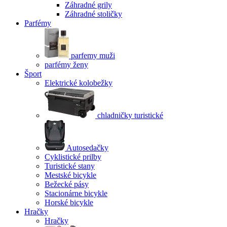
Záhradné grily
Záhradné stoličky
Parfémy
parfemy muži
parfémy ženy
Šport
Elektrické kolobežky
chladničky turistické
Autosedačky
Cyklistické prilby
Turistické stany
Mestské bicykle
Bežecké pásy
Stacionárne bicykle
Horské bicykle
Hračky
Hračky