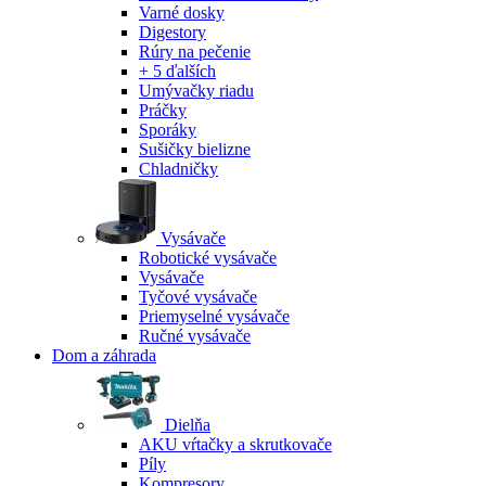
Varné dosky
Digestory
Rúry na pečenie
+ 5 ďalších
Umývačky riadu
Práčky
Sporáky
Sušičky bielizne
Chladničky
Vysávače
Robotické vysávače
Vysávače
Tyčové vysávače
Priemyselné vysávače
Ručné vysávače
Dom a záhrada
Dielňa
AKU vŕtačky a skrutkovače
Píly
Kompresory