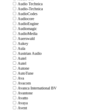
Audio Technica
Audio-Technica
AudioCodes
Audiocore
AudioEngine
Audiomagic
AudioMedia
Auerswald
Aukey
Aula
Austrian Audio
Autel
Autel
Autone
AutoTune
Ava
Avacom
Avanca International BV
Avantone
Avatto
Avaya
Avent