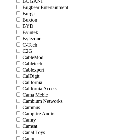
BUGANI
Bugbear Entertainment
Burga
Buxton
BYD
Byintek
Bytezone
C-Tech
C2G
CableMod
Cabletech
Cablexpert
CalDigit
California
California Access
Cama Meble
Cambium Networks
Cammus
Campfire Audio
Camry
Camsat
Canal Toys
Canon