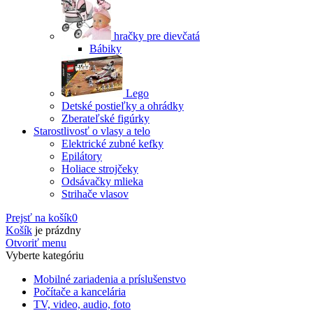
hračky pre dievčatá
Bábiky
Lego
Detské postieľky a ohrádky
Zberateľské figúrky
Starostlivosť o vlasy a telo
Elektrické zubné kefky
Epilátory
Holiace strojčeky
Odsávačky mlieka
Strihače vlasov
Prejsť na košík
0
Košík
je prázdny
Otvoriť menu
Vyberte kategóriu
Mobilné zariadenia a príslušenstvo
Počítače a kancelária
TV, video, audio, foto