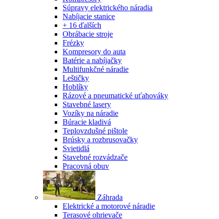
Súpravy elektrického náradia
Nabíjacie stanice
+ 16 ďalších
Obrábacie stroje
Frézky
Kompresory do auta
Batérie a nabíjačky
Multifunkčné náradie
Leštičky
Hoblíky
Rázové a pneumatické uťahováky
Stavebné lasery
Vozíky na náradie
Búracie kladivá
Teplovzdušné pištole
Brúsky a rozbrusovačky
Svietidlá
Stavebné rozvádzače
Pracovná obuv
Záhrada
Elektrické a motorové náradie
Terasové ohrievače