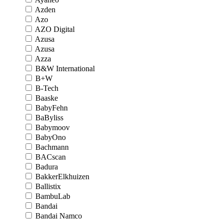
Azden
Azo
AZO Digital
Azusa
Azusa
Azza
B&W International
B+W
B-Tech
Baaske
BabyFehn
BaByliss
Babymoov
BabyOno
Bachmann
BACscan
Badura
BakkerElkhuizen
Ballistix
BambuLab
Bandai
Bandai Namco