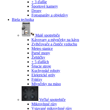
+ 3 ďalšie
Športové kamery
Drony
Fotoaparáty a objektívy
Biela technika
Malé spotrebiče
Kávovary a mlynčeky na kávu
Zvlhčovače a čističe vzduchu
Meteo stanice
Parné mopy
Žehličky
+ 5 ďalších
Šijacie stroje
Kuchynské roboty
Elektrické grily
Fritézy
Mlynčeky na mäso
Veľké spotrebiče
Mikrovlnné rúry
Vstavané mikrovlnné rúry