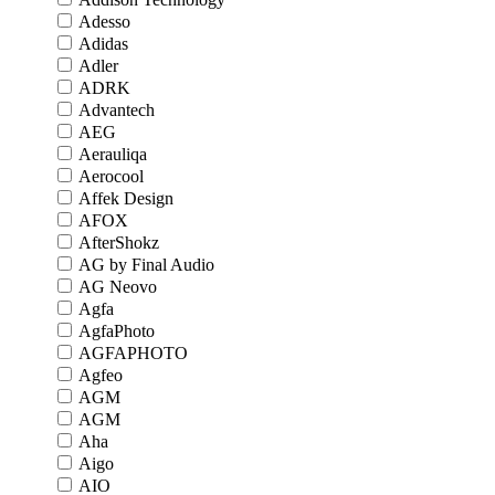
Adesso
Adidas
Adler
ADRK
Advantech
AEG
Aerauliqa
Aerocool
Affek Design
AFOX
AfterShokz
AG by Final Audio
AG Neovo
Agfa
AgfaPhoto
AGFAPHOTO
Agfeo
AGM
AGM
Aha
Aigo
AIO