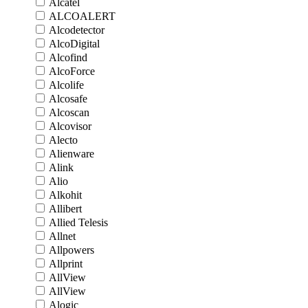
Alcatel
ALCOALERT
Alcodetector
AlcoDigital
Alcofind
AlcoForce
Alcolife
Alcosafe
Alcoscan
Alcovisor
Alecto
Alienware
Alink
Alio
Alkohit
Allibert
Allied Telesis
Allnet
Allpowers
Allprint
AllView
AllView
Alogic