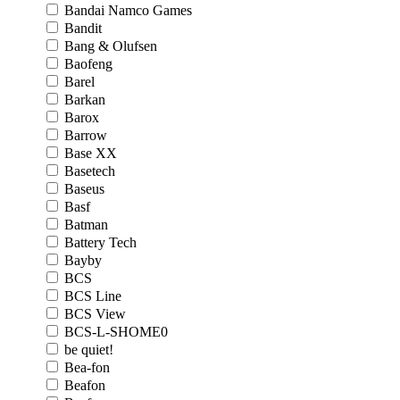
Bandai Namco Games
Bandit
Bang & Olufsen
Baofeng
Barel
Barkan
Barox
Barrow
Base XX
Basetech
Baseus
Basf
Batman
Battery Tech
Bayby
BCS
BCS Line
BCS View
BCS-L-SHOME0
be quiet!
Bea-fon
Beafon