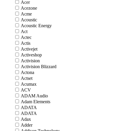
Acer
Acezone
Acme
Acoustic
Acoustic Energy
Act
Actec
Actis
Activejet
Activeshop
Activision
Activision Blizzard
Actona
Actset
Acumax
ACV
ADAM Audio
Adam Elements
ADATA
ADATA
Adax
Adder
Addison Technology