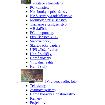
Počítače a kancelária
PC komplety
Notebooky a príslušenstvo
NAS servery a príslušenstvo
Monitory a príslušenstvo
Tlačiarne a príslušenstvo
+ 9 ďalších
PC komponenty
Príslušenstvo k PC
Sieťové prvky
Skartovačky papiera
UPS záložné zdroje
Herné stoličky
Herné volanty
Virtuálna realita
Herné stoly
TV, video, audio, foto
Televízory
Zvukové systémy
Herné konzoly a príslušenstvo
Kamery
Projektory