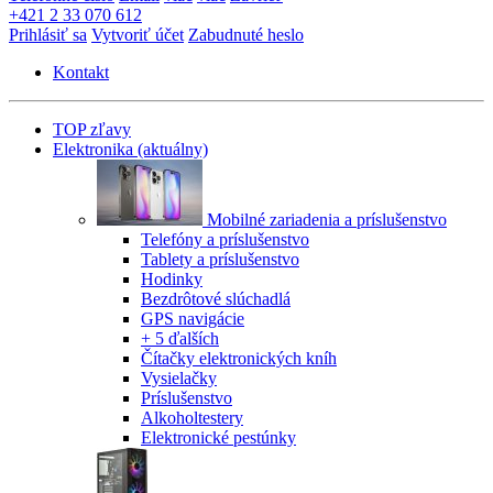
+421 2 33 070 612
Prihlásiť sa
Vytvoriť účet
Zabudnuté heslo
Kontakt
TOP zľavy
Elektronika
(aktuálny)
Mobilné zariadenia a príslušenstvo
Telefóny a príslušenstvo
Tablety a príslušenstvo
Hodinky
Bezdrôtové slúchadlá
GPS navigácie
+ 5 ďalších
Čítačky elektronických kníh
Vysielačky
Príslušenstvo
Alkoholtestery
Elektronické pestúnky