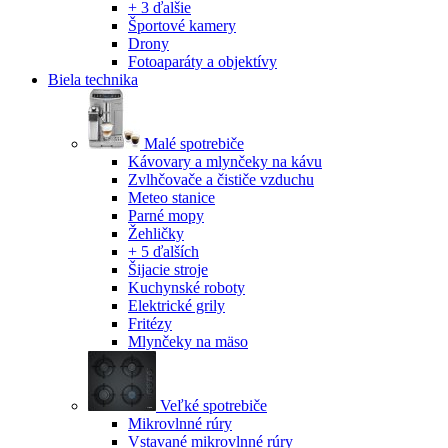
+ 3 ďalšie
Športové kamery
Drony
Fotoaparáty a objektívy
Biela technika
Malé spotrebiče
Kávovary a mlynčeky na kávu
Zvlhčovače a čističe vzduchu
Meteo stanice
Parné mopy
Žehličky
+ 5 ďalších
Šijacie stroje
Kuchynské roboty
Elektrické grily
Fritézy
Mlynčeky na mäso
Veľké spotrebiče
Mikrovlnné rúry
Vstavané mikrovlnné rúry