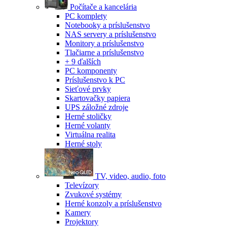
Počítače a kancelária
PC komplety
Notebooky a príslušenstvo
NAS servery a príslušenstvo
Monitory a príslušenstvo
Tlačiarne a príslušenstvo
+ 9 ďalších
PC komponenty
Príslušenstvo k PC
Sieťové prvky
Skartovačky papiera
UPS záložné zdroje
Herné stoličky
Herné volanty
Virtuálna realita
Herné stoly
TV, video, audio, foto
Televízory
Zvukové systémy
Herné konzoly a príslušenstvo
Kamery
Projektory