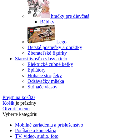
hračky pre dievčatá
Bábiky
Lego
Detské postieľky a ohrádky
Zberateľské figúrky
Starostlivosť o vlasy a telo
Elektrické zubné kefky
Epilátory
Holiace strojčeky
Odsávačky mlieka
Strihače vlasov
Prejsť na košík
0
Košík
je prázdny
Otvoriť menu
Vyberte kategóriu
Mobilné zariadenia a príslušenstvo
Počítače a kancelária
TV, video, audio, foto