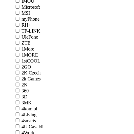
IMOU
Microsoft
MSI
myPhone
RH+
TP-LINK
UleFone
ZTE
1More
1MORE
1stCOOL
2GO
2K Czech
2k Games
2N
360
3D
3MK
4kom.pl
4Living
4smarts
4U Cavaldi
4World