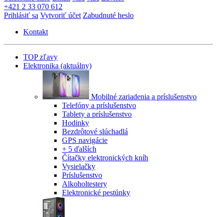
+421 2 33 070 612
Prihlásiť sa
Vytvoriť účet
Zabudnuté heslo
Kontakt
TOP zľavy
Elektronika
(aktuálny)
Mobilné zariadenia a príslušenstvo
Telefóny a príslušenstvo
Tablety a príslušenstvo
Hodinky
Bezdrôtové slúchadlá
GPS navigácie
+ 5 ďalších
Čítačky elektronických kníh
Vysielačky
Príslušenstvo
Alkoholtestery
Elektronické pestúnky