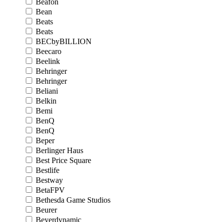
Beafon
Bean
Beats
Beats
BECbyBILLION
Beecaro
Beelink
Behringer
Behringer
Beliani
Belkin
Bemi
BenQ
BenQ
Beper
Berlinger Haus
Best Price Square
Bestlife
Bestway
BetaFPV
Bethesda Game Studios
Beurer
Beyerdynamic