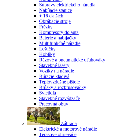
Súpravy elektrického náradia
Nabíjacie stanice
+ 16 ďalších
Obrábacie stroje
Frézky
Kompresory do auta
Batérie a nabíjačky
Multifunkčné náradie
Leštičky
Hoblíky
Rázové a pneumatické uťahováky
Stavebné lasery
Vozíky na náradie
Búracie kladivá
Teplovzdušné pištole
Brúsky a rozbrusovačky
Svietidlá
Stavebné rozvádzače
Pracovná obuv
Záhrada
Elektrické a motorové náradie
Terasové ohrievače