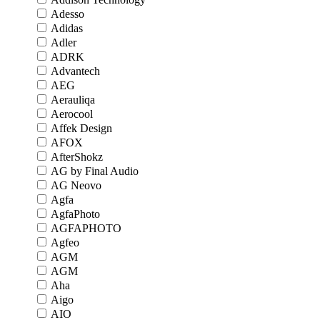
Adesso
Adidas
Adler
ADRK
Advantech
AEG
Aerauliqa
Aerocool
Affek Design
AFOX
AfterShokz
AG by Final Audio
AG Neovo
Agfa
AgfaPhoto
AGFAPHOTO
Agfeo
AGM
AGM
Aha
Aigo
AIO