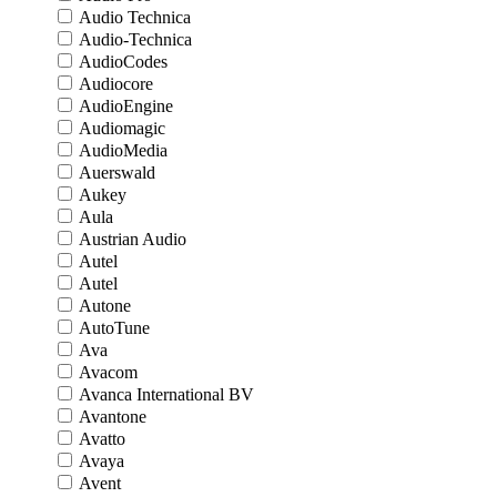
Audio Technica
Audio-Technica
AudioCodes
Audiocore
AudioEngine
Audiomagic
AudioMedia
Auerswald
Aukey
Aula
Austrian Audio
Autel
Autel
Autone
AutoTune
Ava
Avacom
Avanca International BV
Avantone
Avatto
Avaya
Avent