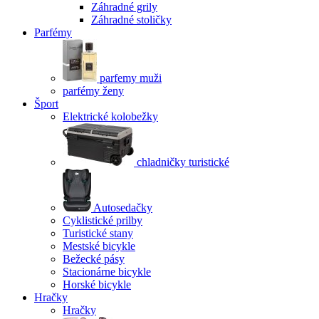
Záhradné grily
Záhradné stoličky
Parfémy
parfemy muži
parfémy ženy
Šport
Elektrické kolobežky
chladničky turistické
Autosedačky
Cyklistické prilby
Turistické stany
Mestské bicykle
Bežecké pásy
Stacionárne bicykle
Horské bicykle
Hračky
Hračky