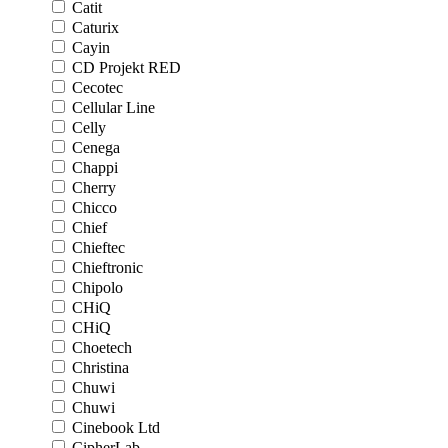
Catit
Caturix
Cayin
CD Projekt RED
Cecotec
Cellular Line
Celly
Cenega
Chappi
Cherry
Chicco
Chief
Chieftec
Chieftronic
Chipolo
CHiQ
CHiQ
Choetech
Christina
Chuwi
Chuwi
Cinebook Ltd
CipherLab