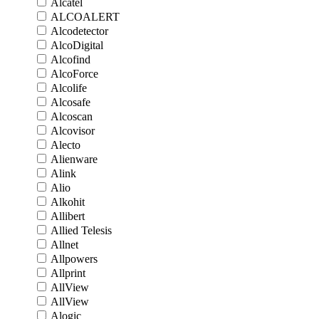
Alcatel
ALCOALERT
Alcodetector
AlcoDigital
Alcofind
AlcoForce
Alcolife
Alcosafe
Alcoscan
Alcovisor
Alecto
Alienware
Alink
Alio
Alkohit
Allibert
Allied Telesis
Allnet
Allpowers
Allprint
AllView
AllView
Alogic