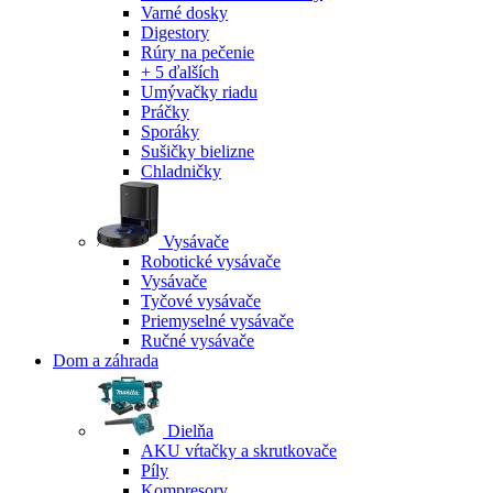
Varné dosky
Digestory
Rúry na pečenie
+ 5 ďalších
Umývačky riadu
Práčky
Sporáky
Sušičky bielizne
Chladničky
Vysávače
Robotické vysávače
Vysávače
Tyčové vysávače
Priemyselné vysávače
Ručné vysávače
Dom a záhrada
Dielňa
AKU vŕtačky a skrutkovače
Píly
Kompresory