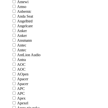
Amewi
Amso
Anbernic
Anda Seat
Angelbird
Angelcare
Anker
Anker
Ansmann
Antec
Antec
AntLion Audio
Antra
AOC
AOC
AOpen
Apacer
Apacer
APC
APC
Apex
Apexel
Apgo nie pęka