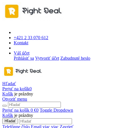
+421 2 33 070 612
Kontakt
Váš účet
Prihlásiť sa
Vytvoriť účet
Zabudnuté heslo
Hľadať
Prejsť na košík
0
Košík
je prázdny
Otvoriť menu
Prejsť na košík
0 €
0
Toggle Dropdown
Košík
je prázdny
Hľadať
Telefónne číslo
Email
viac
viac
Zavrieť