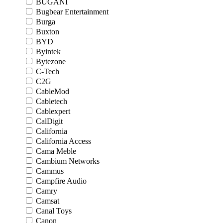
BUGANI
Bugbear Entertainment
Burga
Buxton
BYD
Byintek
Bytezone
C-Tech
C2G
CableMod
Cabletech
Cablexpert
CalDigit
California
California Access
Cama Meble
Cambium Networks
Cammus
Campfire Audio
Camry
Camsat
Canal Toys
Canon