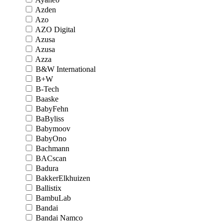
Azden
Azo
AZO Digital
Azusa
Azusa
Azza
B&W International
B+W
B-Tech
Baaske
BabyFehn
BaByliss
Babymoov
BabyOno
Bachmann
BACscan
Badura
BakkerElkhuizen
Ballistix
BambuLab
Bandai
Bandai Namco