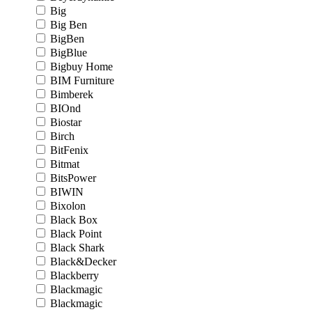
Big
Big Ben
BigBen
BigBlue
Bigbuy Home
BIM Furniture
Bimberek
BIOnd
Biostar
Birch
BitFenix
Bitmat
BitsPower
BIWIN
Bixolon
Black Box
Black Point
Black Shark
Black&Decker
Blackberry
Blackmagic
Blackmagic