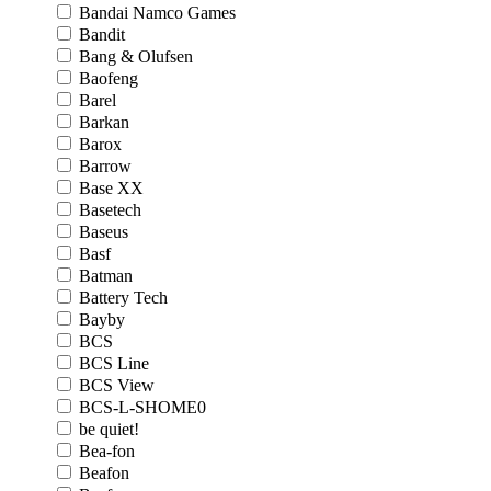
Bandai Namco Games
Bandit
Bang & Olufsen
Baofeng
Barel
Barkan
Barox
Barrow
Base XX
Basetech
Baseus
Basf
Batman
Battery Tech
Bayby
BCS
BCS Line
BCS View
BCS-L-SHOME0
be quiet!
Bea-fon
Beafon