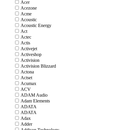
Acer
Acezone
Acme
Acoustic
Acoustic Energy
Act
Actec
Actis
Activejet
Activeshop
Activision
Activision Blizzard
Actona
Actset
Acumax
ACV
ADAM Audio
Adam Elements
ADATA
ADATA
Adax
Adder
Addison Technology