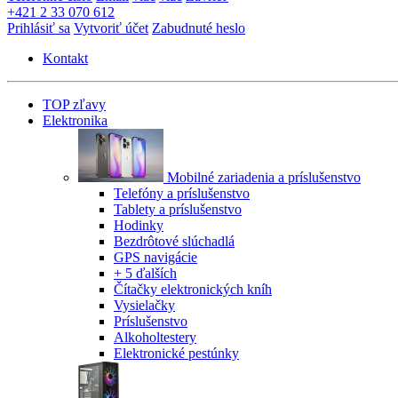
+421 2 33 070 612
Prihlásiť sa
Vytvoriť účet
Zabudnuté heslo
Kontakt
TOP zľavy
Elektronika
Mobilné zariadenia a príslušenstvo
Telefóny a príslušenstvo
Tablety a príslušenstvo
Hodinky
Bezdrôtové slúchadlá
GPS navigácie
+ 5 ďalších
Čítačky elektronických kníh
Vysielačky
Príslušenstvo
Alkoholtestery
Elektronické pestúnky