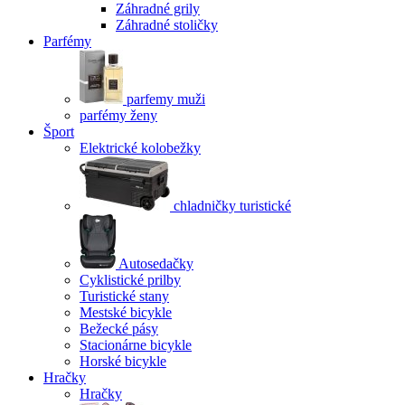
Záhradné grily
Záhradné stoličky
Parfémy
parfemy muži
parfémy ženy
Šport
Elektrické kolobežky
chladničky turistické
Autosedačky
Cyklistické prilby
Turistické stany
Mestské bicykle
Bežecké pásy
Stacionárne bicykle
Horské bicykle
Hračky
Hračky