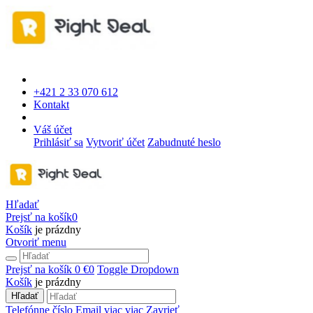
+421 2 33 070 612
Kontakt
Váš účet
Prihlásiť sa
Vytvoriť účet
Zabudnuté heslo
Hľadať
Prejsť na košík
0
Košík
je prázdny
Otvoriť menu
Prejsť na košík
0 €
0
Toggle Dropdown
Košík
je prázdny
Hľadať
Telefónne číslo
Email
viac
viac
Zavrieť