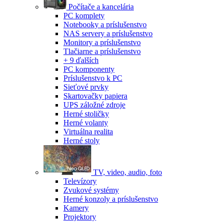
Počítače a kancelária
PC komplety
Notebooky a príslušenstvo
NAS servery a príslušenstvo
Monitory a príslušenstvo
Tlačiarne a príslušenstvo
+ 9 ďalších
PC komponenty
Príslušenstvo k PC
Sieťové prvky
Skartovačky papiera
UPS záložné zdroje
Herné stoličky
Herné volanty
Virtuálna realita
Herné stoly
TV, video, audio, foto
Televízory
Zvukové systémy
Herné konzoly a príslušenstvo
Kamery
Projektory