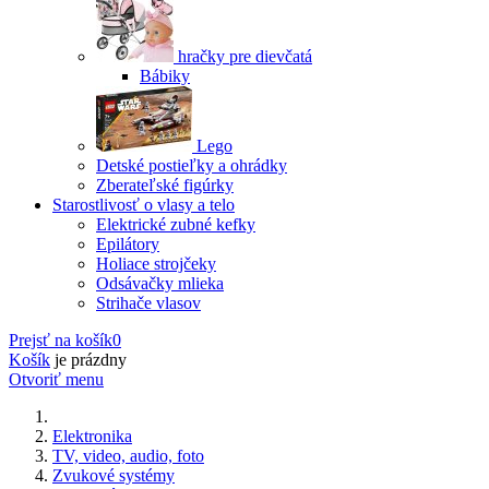
hračky pre dievčatá
Bábiky
Lego
Detské postieľky a ohrádky
Zberateľské figúrky
Starostlivosť o vlasy a telo
Elektrické zubné kefky
Epilátory
Holiace strojčeky
Odsávačky mlieka
Strihače vlasov
Prejsť na košík
0
Košík
je prázdny
Otvoriť menu
Elektronika
TV, video, audio, foto
Zvukové systémy