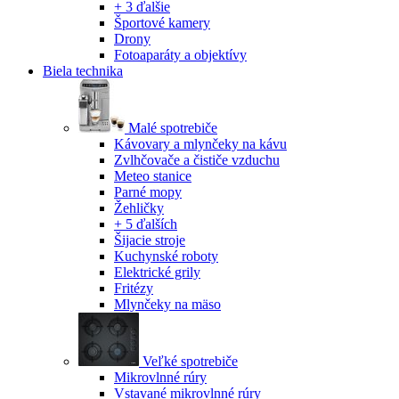
+ 3 ďalšie
Športové kamery
Drony
Fotoaparáty a objektívy
Biela technika
Malé spotrebiče
Kávovary a mlynčeky na kávu
Zvlhčovače a čističe vzduchu
Meteo stanice
Parné mopy
Žehličky
+ 5 ďalších
Šijacie stroje
Kuchynské roboty
Elektrické grily
Fritézy
Mlynčeky na mäso
Veľké spotrebiče
Mikrovlnné rúry
Vstavané mikrovlnné rúry