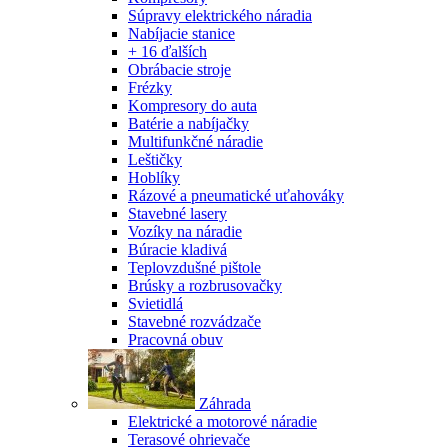
Súpravy elektrického náradia
Nabíjacie stanice
+ 16 ďalších
Obrábacie stroje
Frézky
Kompresory do auta
Batérie a nabíjačky
Multifunkčné náradie
Leštičky
Hoblíky
Rázové a pneumatické uťahováky
Stavebné lasery
Vozíky na náradie
Búracie kladivá
Teplovzdušné pištole
Brúsky a rozbrusovačky
Svietidlá
Stavebné rozvádzače
Pracovná obuv
Záhrada
Elektrické a motorové náradie
Terasové ohrievače