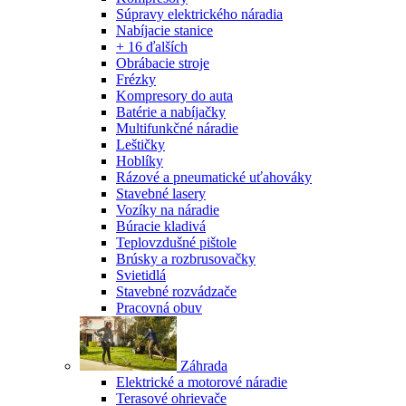
Súpravy elektrického náradia
Nabíjacie stanice
+ 16 ďalších
Obrábacie stroje
Frézky
Kompresory do auta
Batérie a nabíjačky
Multifunkčné náradie
Leštičky
Hoblíky
Rázové a pneumatické uťahováky
Stavebné lasery
Vozíky na náradie
Búracie kladivá
Teplovzdušné pištole
Brúsky a rozbrusovačky
Svietidlá
Stavebné rozvádzače
Pracovná obuv
Záhrada
Elektrické a motorové náradie
Terasové ohrievače