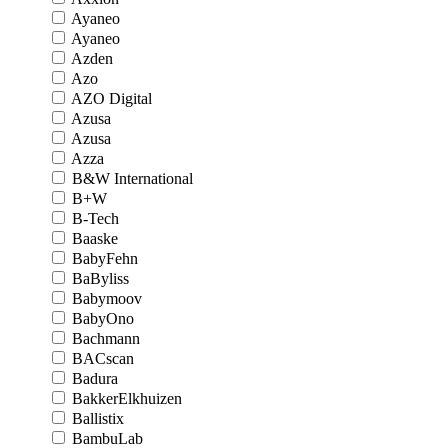
Ayaneo
Ayaneo
Azden
Azo
AZO Digital
Azusa
Azusa
Azza
B&W International
B+W
B-Tech
Baaske
BabyFehn
BaByliss
Babymoov
BabyOno
Bachmann
BACscan
Badura
BakkerElkhuizen
Ballistix
BambuLab