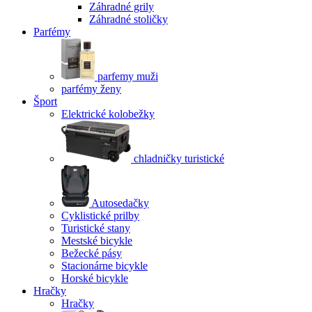
Záhradné grily
Záhradné stoličky
Parfémy
parfemy muži
parfémy ženy
Šport
Elektrické kolobežky
chladničky turistické
Autosedačky
Cyklistické prilby
Turistické stany
Mestské bicykle
Bežecké pásy
Stacionárne bicykle
Horské bicykle
Hračky
Hračky