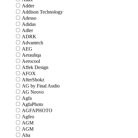
Adder
Addison Technology
Adesso
Adidas
Adler
ADRK
Advantech
AEG
Aerauliqa
Aerocool
Affek Design
AFOX
AfterShokz
AG by Final Audio
AG Neovo
Agfa
AgfaPhoto
AGFAPHOTO
Agfeo
AGM
AGM
Aha