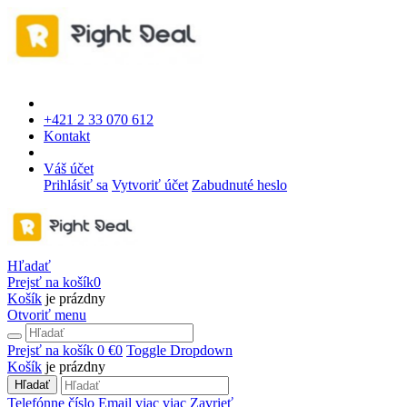
+421 2 33 070 612
Kontakt
Váš účet
Prihlásiť sa
Vytvoriť účet
Zabudnuté heslo
Hľadať
Prejsť na košík
0
Košík
je prázdny
Otvoriť menu
Prejsť na košík
0 €
0
Toggle Dropdown
Košík
je prázdny
Hľadať
Telefónne číslo
Email
viac
viac
Zavrieť