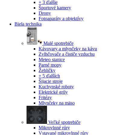
+ 3 ďalšie
Športové kamery
Drony
Fotoaparáty a objektívy
Biela technika
Malé spotrebiče
Kávovary a mlynčeky na kávu
Zvlhčovače a čističe vzduchu
Meteo stanice
Parné mopy
Žehličky
+ 5 ďalších
Šijacie stroje
Kuchynské roboty
Elektrické grily
Fritézy
Mlynčeky na mäso
Veľké spotrebiče
Mikrovlnné rúry
Vstavané mikrovlnné rúry