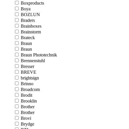
Boxproducts
Boya
BOZLUN
Braders
Brainboxes
Brainstorm
Brateck
Braun
Braun
Braun Phototechnik
Brennenstuhl
Bresser
BREVE
brightsign
Brinno
Broadcom
Brodit
Brooklin
Brother
Brother
Brovi
Brydge