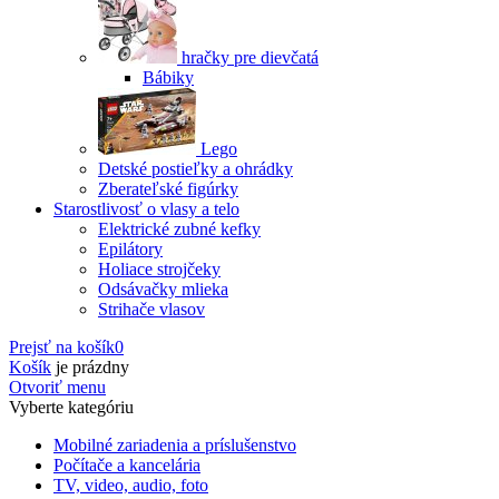
hračky pre dievčatá
Bábiky
Lego
Detské postieľky a ohrádky
Zberateľské figúrky
Starostlivosť o vlasy a telo
Elektrické zubné kefky
Epilátory
Holiace strojčeky
Odsávačky mlieka
Strihače vlasov
Prejsť na košík
0
Košík
je prázdny
Otvoriť menu
Vyberte kategóriu
Mobilné zariadenia a príslušenstvo
Počítače a kancelária
TV, video, audio, foto