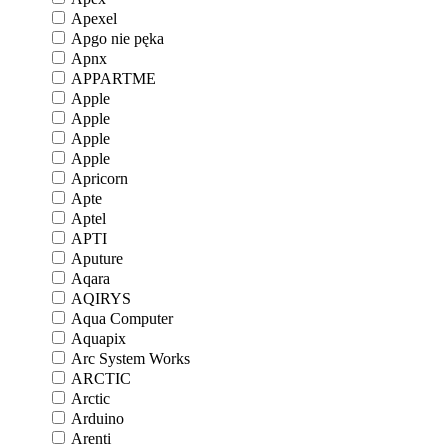
Apexel
Apgo nie pęka
Apnx
APPARTME
Apple
Apple
Apple
Apple
Apricorn
Apte
Aptel
APTI
Aputure
Aqara
AQIRYS
Aqua Computer
Aquapix
Arc System Works
ARCTIC
Arctic
Arduino
Arenti