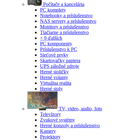
Počítače a kancelária
PC komplety
Notebooky a príslušenstvo
NAS servery a príslušenstvo
Monitory a príslušenstvo
Tlačiarne a príslušenstvo
+ 9 ďalších
PC komponenty
Príslušenstvo k PC
Sieťové prvky
Skartovačky papiera
UPS záložné zdroje
Herné stoličky
Herné volanty
Virtuálna realita
Herné stoly
TV, video, audio, foto
Televízory
Zvukové systémy
Herné konzoly a príslušenstvo
Kamery
Projektory