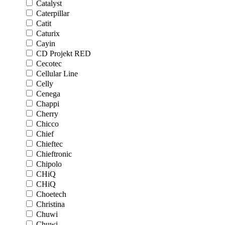
Catalyst
Caterpillar
Catit
Caturix
Cayin
CD Projekt RED
Cecotec
Cellular Line
Celly
Cenega
Chappi
Cherry
Chicco
Chief
Chieftec
Chieftronic
Chipolo
CHiQ
CHiQ
Choetech
Christina
Chuwi
Chuwi