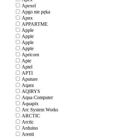
Apexel
Apgo nie pęka
Apnx
APPARTME
Apple
Apple
Apple
Apple
Apricorn
Apte
Aptel
APTI
Aputure
Aqara
AQIRYS
Aqua Computer
Aquapix
Arc System Works
ARCTIC
Arctic
Arduino
Arenti