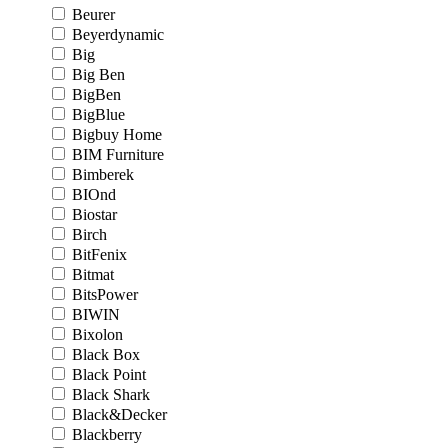
Beurer
Beyerdynamic
Big
Big Ben
BigBen
BigBlue
Bigbuy Home
BIM Furniture
Bimberek
BIOnd
Biostar
Birch
BitFenix
Bitmat
BitsPower
BIWIN
Bixolon
Black Box
Black Point
Black Shark
Black&Decker
Blackberry