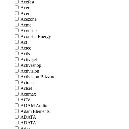
Acefast
Acer
Acer
Acezone
Acme
Acoustic
Acoustic Energy
Act
Actec
Actis
Activejet
Activeshop
Activision
Activision Blizzard
Actona
Actset
Acumax
ACV
ADAM Audio
Adam Elements
ADATA
ADATA
Adax