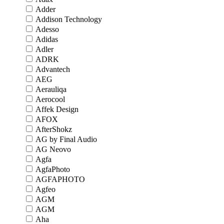
Adder
Addison Technology
Adesso
Adidas
Adler
ADRK
Advantech
AEG
Aerauliqa
Aerocool
Affek Design
AFOX
AfterShokz
AG by Final Audio
AG Neovo
Agfa
AgfaPhoto
AGFAPHOTO
Agfeo
AGM
AGM
Aha