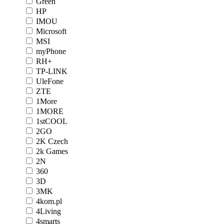
Green
HP
IMOU
Microsoft
MSI
myPhone
RH+
TP-LINK
UleFone
ZTE
1More
1MORE
1stCOOL
2GO
2K Czech
2k Games
2N
360
3D
3MK
4kom.pl
4Living
4smarts