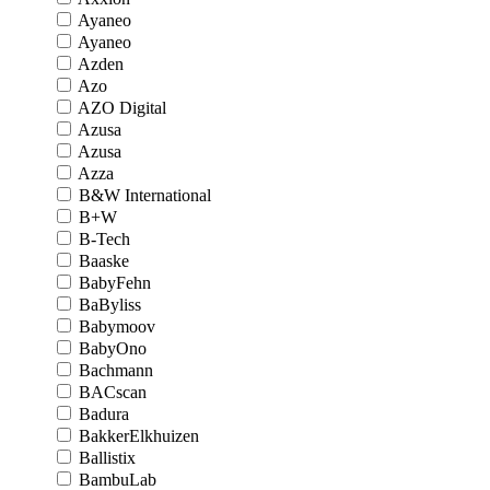
Ayaneo
Ayaneo
Azden
Azo
AZO Digital
Azusa
Azusa
Azza
B&W International
B+W
B-Tech
Baaske
BabyFehn
BaByliss
Babymoov
BabyOno
Bachmann
BACscan
Badura
BakkerElkhuizen
Ballistix
BambuLab