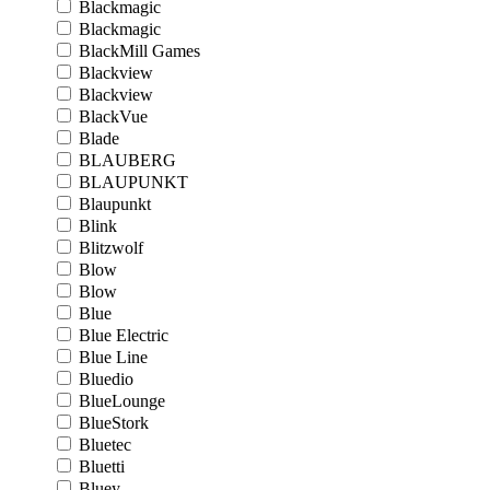
Blackmagic
Blackmagic
BlackMill Games
Blackview
Blackview
BlackVue
Blade
BLAUBERG
BLAUPUNKT
Blaupunkt
Blink
Blitzwolf
Blow
Blow
Blue
Blue Electric
Blue Line
Bluedio
BlueLounge
BlueStork
Bluetec
Bluetti
Bluey