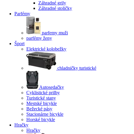
Záhradné grily
Záhradné stoličky
Parfémy
parfemy muži
parfémy ženy
Šport
Elektrické kolobežky
chladničky turistické
Autosedačky
Cyklistické prilby
Turistické stany
Mestské bicykle
Bežecké pásy
Stacionárne bicykle
Horské bicykle
Hračky
Hračky