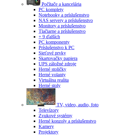
Počítače a kancelária
PC komplety
Notebooky a príslušenstvo
NAS servery a príslušenstvo
Monitory a príslušenstvo
Tlačiarne a príslušenstvo
+ 9 ďalších
PC komponenty
Príslušenstvo k PC
Sieťové prvky
Skartovačky papiera
UPS záložné zdroje
Herné stoličky
Herné volanty
Virtuálna realita
Herné stoly
TV, video, audio, foto
Televízory
Zvukové systémy
Herné konzoly a príslušenstvo
Kamery
Projektory