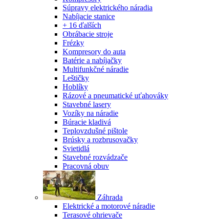
Súpravy elektrického náradia
Nabíjacie stanice
+ 16 ďalších
Obrábacie stroje
Frézky
Kompresory do auta
Batérie a nabíjačky
Multifunkčné náradie
Leštičky
Hoblíky
Rázové a pneumatické uťahováky
Stavebné lasery
Vozíky na náradie
Búracie kladivá
Teplovzdušné pištole
Brúsky a rozbrusovačky
Svietidlá
Stavebné rozvádzače
Pracovná obuv
Záhrada
Elektrické a motorové náradie
Terasové ohrievače