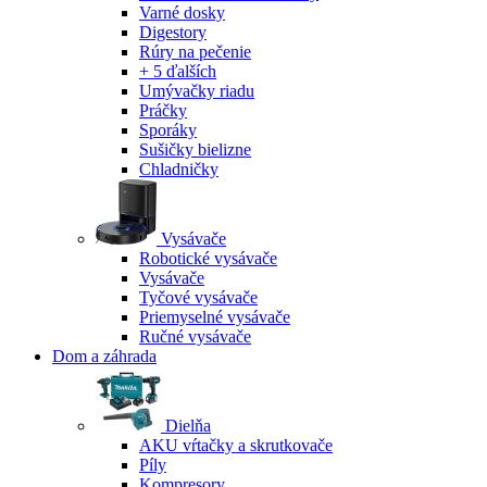
Varné dosky
Digestory
Rúry na pečenie
+ 5 ďalších
Umývačky riadu
Práčky
Sporáky
Sušičky bielizne
Chladničky
Vysávače
Robotické vysávače
Vysávače
Tyčové vysávače
Priemyselné vysávače
Ručné vysávače
Dom a záhrada
Dielňa
AKU vŕtačky a skrutkovače
Píly
Kompresory