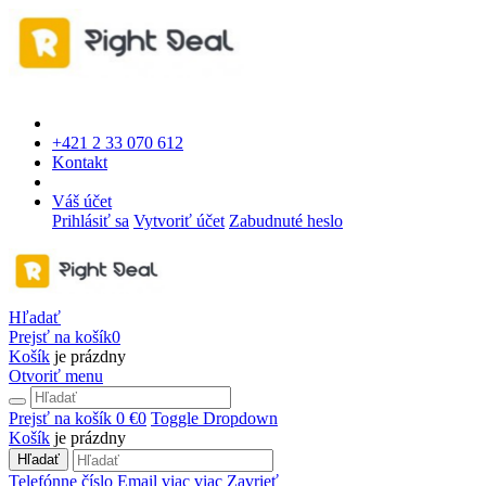
+421 2 33 070 612
Kontakt
Váš účet
Prihlásiť sa
Vytvoriť účet
Zabudnuté heslo
Hľadať
Prejsť na košík
0
Košík
je prázdny
Otvoriť menu
Prejsť na košík
0 €
0
Toggle Dropdown
Košík
je prázdny
Hľadať
Telefónne číslo
Email
viac
viac
Zavrieť