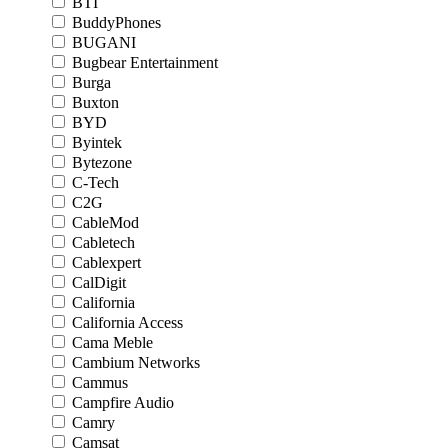
BTI
BuddyPhones
BUGANI
Bugbear Entertainment
Burga
Buxton
BYD
Byintek
Bytezone
C-Tech
C2G
CableMod
Cabletech
Cablexpert
CalDigit
California
California Access
Cama Meble
Cambium Networks
Cammus
Campfire Audio
Camry
Camsat