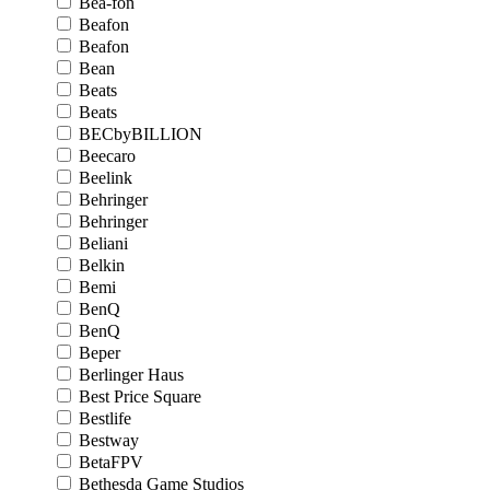
Bea-fon
Beafon
Beafon
Bean
Beats
Beats
BECbyBILLION
Beecaro
Beelink
Behringer
Behringer
Beliani
Belkin
Bemi
BenQ
BenQ
Beper
Berlinger Haus
Best Price Square
Bestlife
Bestway
BetaFPV
Bethesda Game Studios