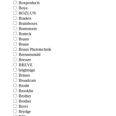
Boxproducts
Boya
BOZLUN
Braders
Brainboxes
Brainstorm
Brateck
Braun
Braun
Braun Phototechnik
Brennenstuhl
Bresser
BREVE
brightsign
Brinno
Broadcom
Brodit
Brooklin
Brother
Brother
Brovi
Brydge