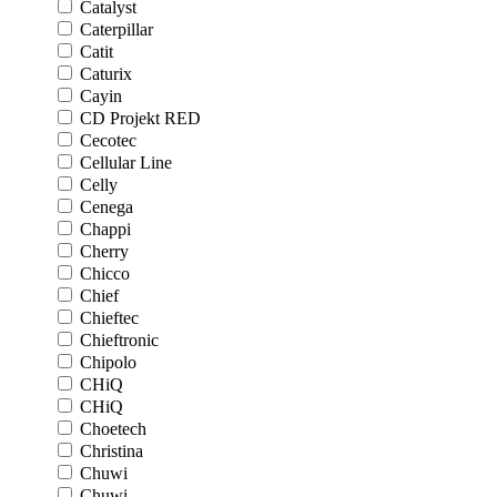
Catalyst
Caterpillar
Catit
Caturix
Cayin
CD Projekt RED
Cecotec
Cellular Line
Celly
Cenega
Chappi
Cherry
Chicco
Chief
Chieftec
Chieftronic
Chipolo
CHiQ
CHiQ
Choetech
Christina
Chuwi
Chuwi