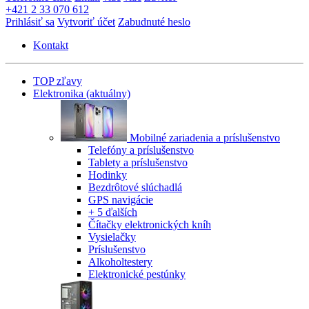
+421 2 33 070 612
Prihlásiť sa
Vytvoriť účet
Zabudnuté heslo
Kontakt
TOP zľavy
Elektronika
(aktuálny)
Mobilné zariadenia a príslušenstvo
Telefóny a príslušenstvo
Tablety a príslušenstvo
Hodinky
Bezdrôtové slúchadlá
GPS navigácie
+ 5 ďalších
Čítačky elektronických kníh
Vysielačky
Príslušenstvo
Alkoholtestery
Elektronické pestúnky