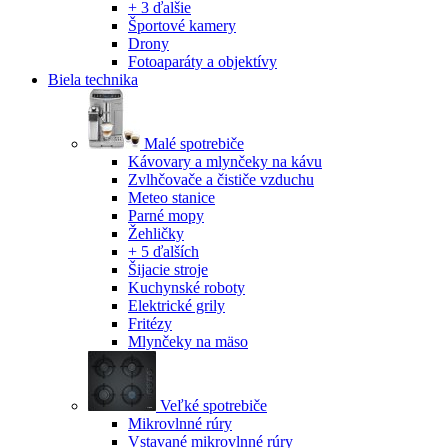
+ 3 ďalšie
Športové kamery
Drony
Fotoaparáty a objektívy
Biela technika
Malé spotrebiče
Kávovary a mlynčeky na kávu
Zvlhčovače a čističe vzduchu
Meteo stanice
Parné mopy
Žehličky
+ 5 ďalších
Šijacie stroje
Kuchynské roboty
Elektrické grily
Fritézy
Mlynčeky na mäso
Veľké spotrebiče
Mikrovlnné rúry
Vstavané mikrovlnné rúry