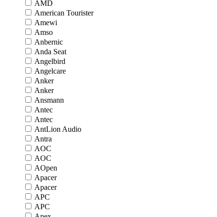
AMD
American Tourister
Amewi
Amso
Anbernic
Anda Seat
Angelbird
Angelcare
Anker
Anker
Ansmann
Antec
Antec
AntLion Audio
Antra
AOC
AOC
AOpen
Apacer
Apacer
APC
APC
Apex