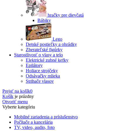
hračky pre dievčatá
Bábiky
Lego
Detské postieľky a ohrádky
Zberateľské figúrky
Starostlivosť o vlasy a telo
Elektrické zubné kefky
Epilátory
Holiace strojčeky
Odsávačky mlieka
Strihače vlasov
Prejsť na košík
0
Košík
je prázdny
Otvoriť menu
Vyberte kategóriu
Mobilné zariadenia a príslušenstvo
Počítače a kancelária
TV, video, audio, foto