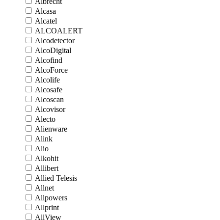
Albrecht
Alcasa
Alcatel
ALCOALERT
Alcodetector
AlcoDigital
Alcofind
AlcoForce
Alcolife
Alcosafe
Alcoscan
Alcovisor
Alecto
Alienware
Alink
Alio
Alkohit
Allibert
Allied Telesis
Allnet
Allpowers
Allprint
AllView