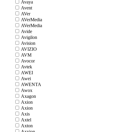
Avaya
Avent
AVer
AVerMedia
AVerMedia
Avide
Avigilon
Avision
AVIZIO
AVM
Avocor
Avtek
AWEI
Awei
AWENTA
Awox
Axagon
Axion
Axion
Axis
Axtel
Axton
Axxion