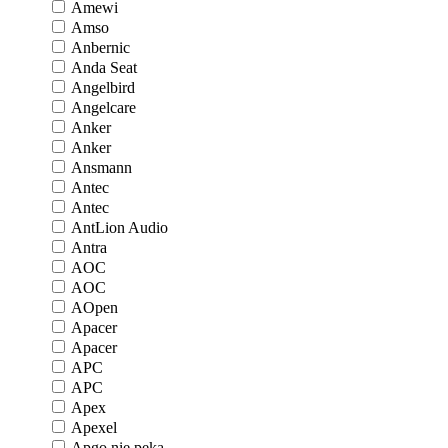
Amewi
Amso
Anbernic
Anda Seat
Angelbird
Angelcare
Anker
Anker
Ansmann
Antec
Antec
AntLion Audio
Antra
AOC
AOC
AOpen
Apacer
Apacer
APC
APC
Apex
Apexel
Apgo nie pęka