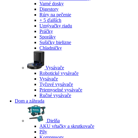
Varné dosky
Digestory
Rúry na pečenie
+ 5 ďalších
Umývačky riadu
Práčky
Sporáky
Sušičky bielizne
Chladničky
Vysávače
Robotické vysávače
Vysávače
Tyčové vysávače
Priemyselné vysávače
Ručné vysávače
Dom a záhrada
Dielňa
AKU vŕtačky a skrutkovače
Píly
Kompresory