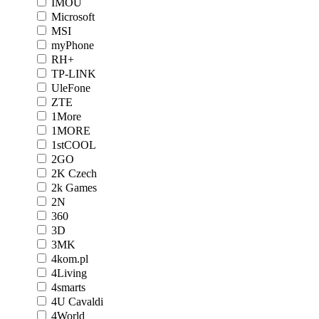
IMOU
Microsoft
MSI
myPhone
RH+
TP-LINK
UleFone
ZTE
1More
1MORE
1stCOOL
2GO
2K Czech
2k Games
2N
360
3D
3MK
4kom.pl
4Living
4smarts
4U Cavaldi
4World