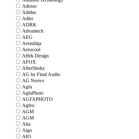
Adesso
Adidas
Adler
ADRK
Advantech
AEG
Aerauliqa
Aerocool
Affek Design
AFOX
AfterShokz
AG by Final Audio
AG Neovo
Agfa
AgfaPhoto
AGFAPHOTO
Agfeo
AGM
AGM
Aha
Aigo
AIO