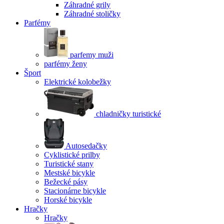
Záhradné grily
Záhradné stoličky
Parfémy
parfemy muži
parfémy ženy
Šport
Elektrické kolobežky
chladničky turistické
Autosedačky
Cyklistické prilby
Turistické stany
Mestské bicykle
Bežecké pásy
Stacionárne bicykle
Horské bicykle
Hračky
Hračky