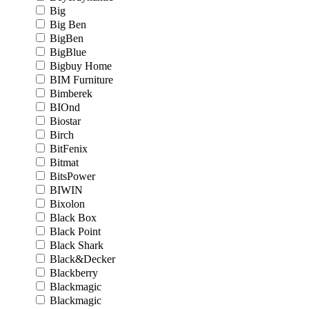
Big
Big Ben
BigBen
BigBlue
Bigbuy Home
BIM Furniture
Bimberek
BIOnd
Biostar
Birch
BitFenix
Bitmat
BitsPower
BIWIN
Bixolon
Black Box
Black Point
Black Shark
Black&Decker
Blackberry
Blackmagic
Blackmagic