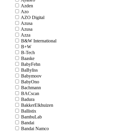
Azden
Azo
AZO Digital
Azusa
Azusa
Azza
B&W International
B+W
B-Tech
Baaske
BabyFehn
BaByliss
Babymoov
BabyOno
Bachmann
BACscan
Badura
BakkerElkhuizen
Ballistix
BambuLab
Bandai
Bandai Namco