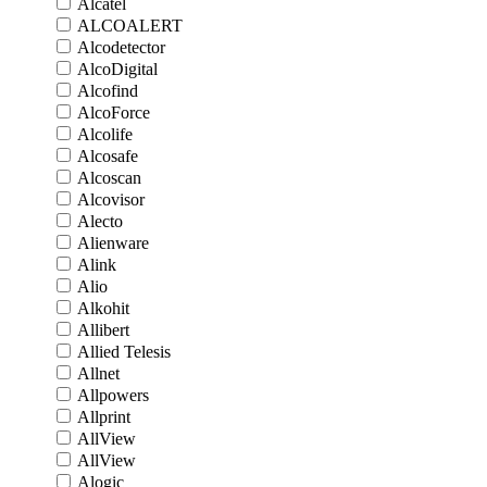
Alcatel
ALCOALERT
Alcodetector
AlcoDigital
Alcofind
AlcoForce
Alcolife
Alcosafe
Alcoscan
Alcovisor
Alecto
Alienware
Alink
Alio
Alkohit
Allibert
Allied Telesis
Allnet
Allpowers
Allprint
AllView
AllView
Alogic