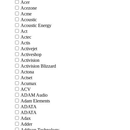
Acer
Acezone
Acme
Acoustic
Acoustic Energy
Act
Actec
Actis
Activejet
Activeshop
Activision
Activision Blizzard
Actona
Actset
Acumax
ACV
ADAM Audio
Adam Elements
ADATA
ADATA
Adax
Adder
Addison Technology