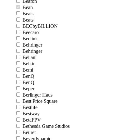
Beafon
Bean
Beats
Beats
BECbyBILLION
Beecaro
Beelink
Behringer
Behringer
Beliani
Belkin
Bemi
BenQ
BenQ
Beper
Berlinger Haus
Best Price Square
Bestlife
Bestway
BetaFPV
Bethesda Game Studios
Beurer
Beyerdynamic