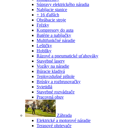
Súpravy elektrického náradia
Nabíjacie stanice
+ 16 ďalších
Obrábacie stroje
Frézky
Kompresory do auta
Batérie a nabíjačky
Multifunkčné náradie
Leštičky
Hoblíky
Rázové a pneumatické uťahováky
Stavebné lasery
Vozíky na náradie
Búracie kladivá
Teplovzdušné pištole
Brúsky a rozbrusovačky
Svietidlá
Stavebné rozvádzače
Pracovná obuv
Záhrada
Elektrické a motorové náradie
Terasové ohrievače