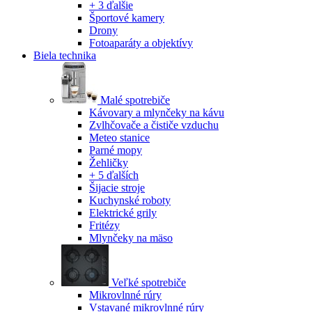
+ 3 ďalšie
Športové kamery
Drony
Fotoaparáty a objektívy
Biela technika
Malé spotrebiče
Kávovary a mlynčeky na kávu
Zvlhčovače a čističe vzduchu
Meteo stanice
Parné mopy
Žehličky
+ 5 ďalších
Šijacie stroje
Kuchynské roboty
Elektrické grily
Fritézy
Mlynčeky na mäso
Veľké spotrebiče
Mikrovlnné rúry
Vstavané mikrovlnné rúry