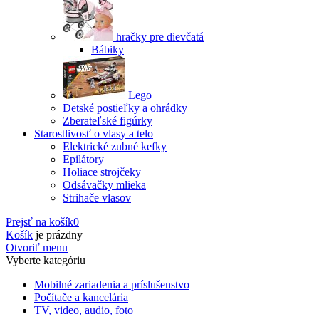
hračky pre dievčatá
Bábiky
Lego
Detské postieľky a ohrádky
Zberateľské figúrky
Starostlivosť o vlasy a telo
Elektrické zubné kefky
Epilátory
Holiace strojčeky
Odsávačky mlieka
Strihače vlasov
Prejsť na košík
0
Košík
je prázdny
Otvoriť menu
Vyberte kategóriu
Mobilné zariadenia a príslušenstvo
Počítače a kancelária
TV, video, audio, foto