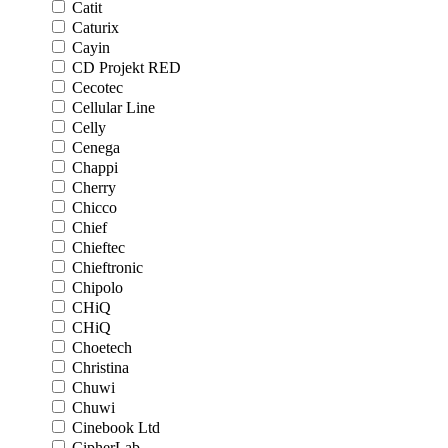
Catit
Caturix
Cayin
CD Projekt RED
Cecotec
Cellular Line
Celly
Cenega
Chappi
Cherry
Chicco
Chief
Chieftec
Chieftronic
Chipolo
CHiQ
CHiQ
Choetech
Christina
Chuwi
Chuwi
Cinebook Ltd
CipherLab