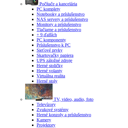
Počítače a kancelária
PC komplety
Notebooky a príslušenstvo
NAS servery a príslušenstvo
Monitory a príslušenstvo
Tlačiarne a príslušenstvo
+ 9 ďalších
PC komponenty
Príslušenstvo k PC
Sieťové prvky
Skartovačky papiera
UPS záložné zdroje
Herné stoličky
Herné volanty
Virtuálna realita
Herné stoly
TV, video, audio, foto
Televízory
Zvukové systémy
Herné konzoly a príslušenstvo
Kamery
Projektory