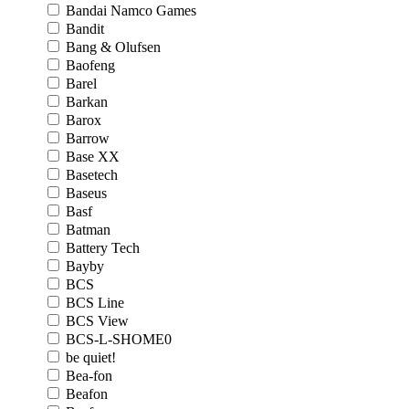
Bandai Namco Games
Bandit
Bang & Olufsen
Baofeng
Barel
Barkan
Barox
Barrow
Base XX
Basetech
Baseus
Basf
Batman
Battery Tech
Bayby
BCS
BCS Line
BCS View
BCS-L-SHOME0
be quiet!
Bea-fon
Beafon