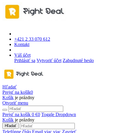
+421 2 33 070 612
Kontakt
Váš účet
Prihlásiť sa
Vytvoriť účet
Zabudnuté heslo
Hľadať
Prejsť na košík
0
Košík
je prázdny
Otvoriť menu
Prejsť na košík
0 €
0
Toggle Dropdown
Košík
je prázdny
Hľadať
Telefónne číslo
Email
viac
viac
Zavrieť