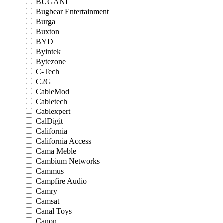
BUGANI
Bugbear Entertainment
Burga
Buxton
BYD
Byintek
Bytezone
C-Tech
C2G
CableMod
Cabletech
Cablexpert
CalDigit
California
California Access
Cama Meble
Cambium Networks
Cammus
Campfire Audio
Camry
Camsat
Canal Toys
Canon