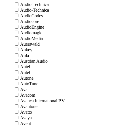
Audio Technica
Audio-Technica
AudioCodes
Audiocore
AudioEngine
Audiomagic
AudioMedia
Auerswald
Aukey
Aula
Austrian Audio
Autel
Autel
Autone
AutoTune
Ava
Avacom
Avanca International BV
Avantone
Avatto
Avaya
Avent