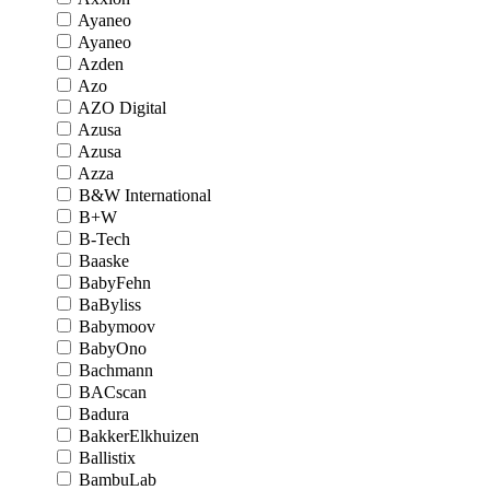
Ayaneo
Ayaneo
Azden
Azo
AZO Digital
Azusa
Azusa
Azza
B&W International
B+W
B-Tech
Baaske
BabyFehn
BaByliss
Babymoov
BabyOno
Bachmann
BACscan
Badura
BakkerElkhuizen
Ballistix
BambuLab