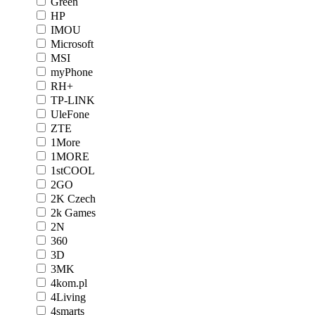
Green
HP
IMOU
Microsoft
MSI
myPhone
RH+
TP-LINK
UleFone
ZTE
1More
1MORE
1stCOOL
2GO
2K Czech
2k Games
2N
360
3D
3MK
4kom.pl
4Living
4smarts