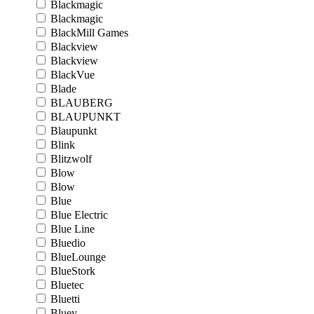
Blackmagic
Blackmagic
BlackMill Games
Blackview
Blackview
BlackVue
Blade
BLAUBERG
BLAUPUNKT
Blaupunkt
Blink
Blitzwolf
Blow
Blow
Blue
Blue Electric
Blue Line
Bluedio
BlueLounge
BlueStork
Bluetec
Bluetti
Bluey