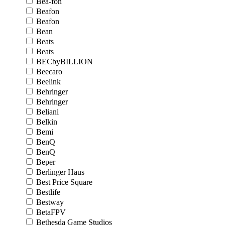
Bea-fon
Beafon
Beafon
Bean
Beats
Beats
BECbyBILLION
Beecaro
Beelink
Behringer
Behringer
Beliani
Belkin
Bemi
BenQ
BenQ
Beper
Berlinger Haus
Best Price Square
Bestlife
Bestway
BetaFPV
Bethesda Game Studios