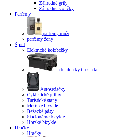
Záhradné grily
Záhradné stoličky
Parfémy
parfemy muži
parfémy ženy
Šport
Elektrické kolobežky
chladničky turistické
Autosedačky
Cyklistické prilby
Turistické stany
Mestské bicykle
Bežecké pásy
Stacionárne bicykle
Horské bicykle
Hračky
Hračky