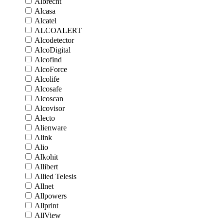
Albrecht
Alcasa
Alcatel
ALCOALERT
Alcodetector
AlcoDigital
Alcofind
AlcoForce
Alcolife
Alcosafe
Alcoscan
Alcovisor
Alecto
Alienware
Alink
Alio
Alkohit
Allibert
Allied Telesis
Allnet
Allpowers
Allprint
AllView