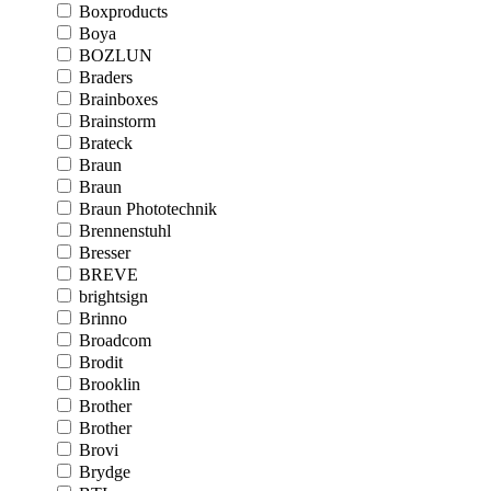
Boxproducts
Boya
BOZLUN
Braders
Brainboxes
Brainstorm
Brateck
Braun
Braun
Braun Phototechnik
Brennenstuhl
Bresser
BREVE
brightsign
Brinno
Broadcom
Brodit
Brooklin
Brother
Brother
Brovi
Brydge