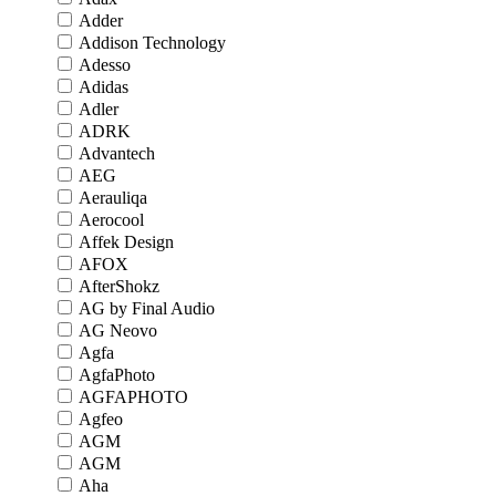
Adder
Addison Technology
Adesso
Adidas
Adler
ADRK
Advantech
AEG
Aerauliqa
Aerocool
Affek Design
AFOX
AfterShokz
AG by Final Audio
AG Neovo
Agfa
AgfaPhoto
AGFAPHOTO
Agfeo
AGM
AGM
Aha