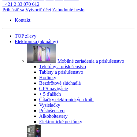
+421 2 33 070 612
Prihlásiť sa
Vytvoriť účet
Zabudnuté heslo
Kontakt
TOP zľavy
Elektronika
(aktuálny)
Mobilné zariadenia a príslušenstvo
Telefóny a príslušenstvo
Tablety a príslušenstvo
Hodinky
Bezdrôtové slúchadlá
GPS navigácie
+ 5 ďalších
Čítačky elektronických kníh
Vysielačky
Príslušenstvo
Alkoholtestery
Elektronické pestúnky