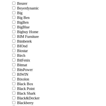
Beurer
Beyerdynamic
Big
Big Ben
BigBen
BigBlue
Bigbuy Home
BIM Furniture
Bimberek
BIOnd
Biostar
Birch
BitFenix
Bitmat
BitsPower
BIWIN
Bixolon
Black Box
Black Point
Black Shark
Black&Decker
Blackberry