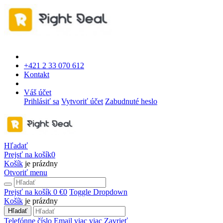
+421 2 33 070 612
Kontakt
Váš účet
Prihlásiť sa
Vytvoriť účet
Zabudnuté heslo
Hľadať
Prejsť na košík
0
Košík
je prázdny
Otvoriť menu
Prejsť na košík
0 €
0
Toggle Dropdown
Košík
je prázdny
Hľadať
Telefónne číslo
Email
viac
viac
Zavrieť