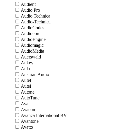
Audient
Audio Pro
Audio Technica
Audio-Technica
AudioCodes
Audiocore
AudioEngine
Audiomagic
AudioMedia
Auerswald
Aukey
Aula
Austrian Audio
Autel
Autel
Autone
AutoTune
Ava
Avacom
Avanca International BV
Avantone
Avatto