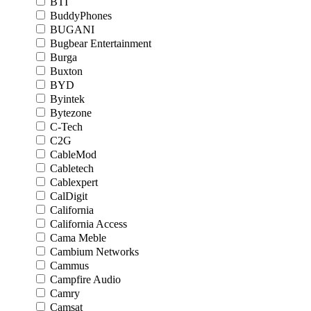
BTI
BuddyPhones
BUGANI
Bugbear Entertainment
Burga
Buxton
BYD
Byintek
Bytezone
C-Tech
C2G
CableMod
Cabletech
Cablexpert
CalDigit
California
California Access
Cama Meble
Cambium Networks
Cammus
Campfire Audio
Camry
Camsat