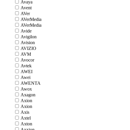
Avaya
Avent
AVer
AVerMedia
AVerMedia
Avide
Avigilon
Avision
AVIZIO
AVM
Avocor
Avtek
AWEI
Awei
AWENTA
Awox
Axagon
Axion
Axion
Axis
Axtel
Axton
Axxion