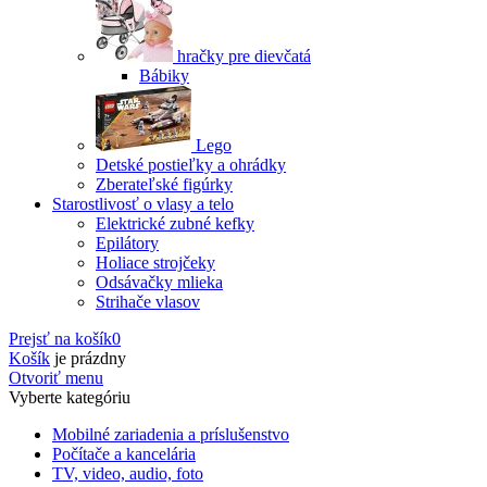
hračky pre dievčatá
Bábiky
Lego
Detské postieľky a ohrádky
Zberateľské figúrky
Starostlivosť o vlasy a telo
Elektrické zubné kefky
Epilátory
Holiace strojčeky
Odsávačky mlieka
Strihače vlasov
Prejsť na košík
0
Košík
je prázdny
Otvoriť menu
Vyberte kategóriu
Mobilné zariadenia a príslušenstvo
Počítače a kancelária
TV, video, audio, foto