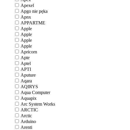
Apexel
Apgo nie pęka
Apnx
APPARTME
Apple
Apple
Apple
Apple
Apricorn
Apte
Aptel
APTI
Aputure
Aqara
AQIRYS
Aqua Computer
Aquapix
Arc System Works
ARCTIC
Arctic
Arduino
Arenti