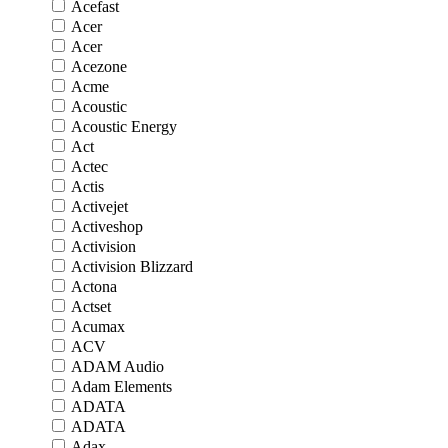
Acefast
Acer
Acer
Acezone
Acme
Acoustic
Acoustic Energy
Act
Actec
Actis
Activejet
Activeshop
Activision
Activision Blizzard
Actona
Actset
Acumax
ACV
ADAM Audio
Adam Elements
ADATA
ADATA
Adax