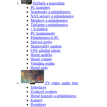
Počítače a kancelária
PC komplety
Notebooky a príslušenstvo
NAS servery a príslušenstvo
Monitory a príslušenstvo
Tlačiarne a príslušenstvo
+ 9 ďalších
PC komponenty
Príslušenstvo k PC
Sieťové prvky
Skartovačky papiera
UPS záložné zdroje
Herné stoličky
Herné volanty
Virtuálna realita
Herné stoly
TV, video, audio, foto
Televízory
Zvukové systémy
Herné konzoly a príslušenstvo
Kamery
Projektory