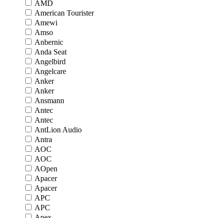
AMD
American Tourister
Amewi
Amso
Anbernic
Anda Seat
Angelbird
Angelcare
Anker
Anker
Ansmann
Antec
Antec
AntLion Audio
Antra
AOC
AOC
AOpen
Apacer
Apacer
APC
APC
Apex