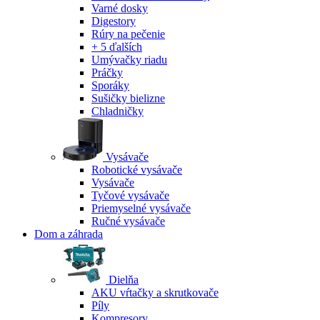
Varné dosky
Digestory
Rúry na pečenie
+ 5 ďalších
Umývačky riadu
Práčky
Sporáky
Sušičky bielizne
Chladničky
Vysávače
Robotické vysávače
Vysávače
Tyčové vysávače
Priemyselné vysávače
Ručné vysávače
Dom a záhrada
Dielňa
AKU vŕtačky a skrutkovače
Píly
Kompresory