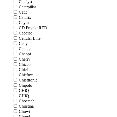
Catalyst
Caterpillar
Catit
Caturix
Cayin
CD Projekt RED
Cecotec
Cellular Line
Celly
Cenega
Chappi
Cherry
Chicco
Chief
Chieftec
Chieftronic
Chipolo
CHiQ
CHiQ
Choetech
Christina
Chuwi
Chuwi