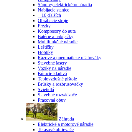
Súpravy elektrického náradia
Nabíjacie stanice
+ 16 ďalších
Obrábacie stroje
Frézky
Kompresory do auta
Batérie a nabíjačky
Multifunkčné náradie
Leštičky
Hoblíky
Rázové a pneumatické uťahováky
Stavebné lasery
Vozíky na náradie
Búracie kladivá
Teplovzdušné pištole
Brúsky a rozbrusovačky
Svietidlá
Stavebné rozvádzače
Pracovná obuv
Záhrada
Elektrické a motorové náradie
Terasové ohrievače