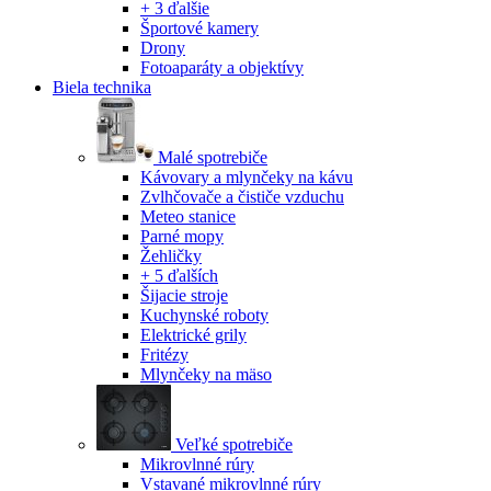
+ 3 ďalšie
Športové kamery
Drony
Fotoaparáty a objektívy
Biela technika
Malé spotrebiče
Kávovary a mlynčeky na kávu
Zvlhčovače a čističe vzduchu
Meteo stanice
Parné mopy
Žehličky
+ 5 ďalších
Šijacie stroje
Kuchynské roboty
Elektrické grily
Fritézy
Mlynčeky na mäso
Veľké spotrebiče
Mikrovlnné rúry
Vstavané mikrovlnné rúry