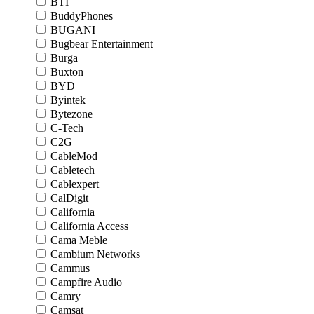
BTI
BuddyPhones
BUGANI
Bugbear Entertainment
Burga
Buxton
BYD
Byintek
Bytezone
C-Tech
C2G
CableMod
Cabletech
Cablexpert
CalDigit
California
California Access
Cama Meble
Cambium Networks
Cammus
Campfire Audio
Camry
Camsat