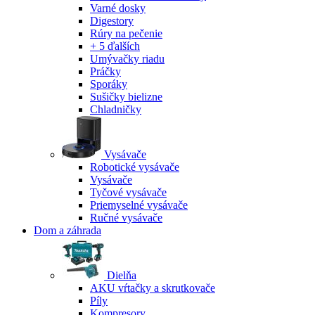
Varné dosky
Digestory
Rúry na pečenie
+ 5 ďalších
Umývačky riadu
Práčky
Sporáky
Sušičky bielizne
Chladničky
Vysávače
Robotické vysávače
Vysávače
Tyčové vysávače
Priemyselné vysávače
Ručné vysávače
Dom a záhrada
Dielňa
AKU vŕtačky a skrutkovače
Píly
Kompresory