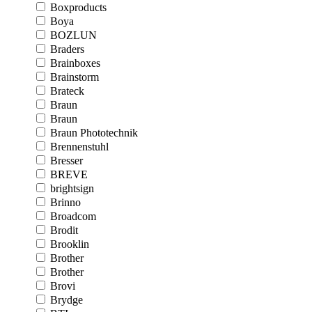
Boxproducts
Boya
BOZLUN
Braders
Brainboxes
Brainstorm
Brateck
Braun
Braun
Braun Phototechnik
Brennenstuhl
Bresser
BREVE
brightsign
Brinno
Broadcom
Brodit
Brooklin
Brother
Brother
Brovi
Brydge