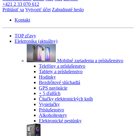
+421 2 33 070 612
Prihlásiť sa
Vytvoriť účet
Zabudnuté heslo
Kontakt
TOP zľavy
Elektronika
(aktuálny)
Mobilné zariadenia a príslušenstvo
Telefóny a príslušenstvo
Tablety a príslušenstvo
Hodinky
Bezdrôtové slúchadlá
GPS navigácie
+ 5 ďalších
Čítačky elektronických kníh
Vysielačky
Príslušenstvo
Alkoholtestery
Elektronické pestúnky