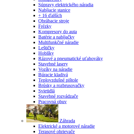
Súpravy elektrického náradia
Nabíjacie stanice
+ 16 ďalších
Obrábacie stroje
Frézky
Kompresory do auta
Batérie a nabíjačky
Multifunkčné náradie
Leštičky
Hoblíky
Rázové a pneumatické uťahováky
Stavebné lasery
Vozíky na náradie
Búracie kladivá
Teplovzdušné pištole
Brúsky a rozbrusovačky
Svietidlá
Stavebné rozvádzače
Pracovná obuv
Záhrada
Elektrické a motorové náradie
Terasové ohrievače