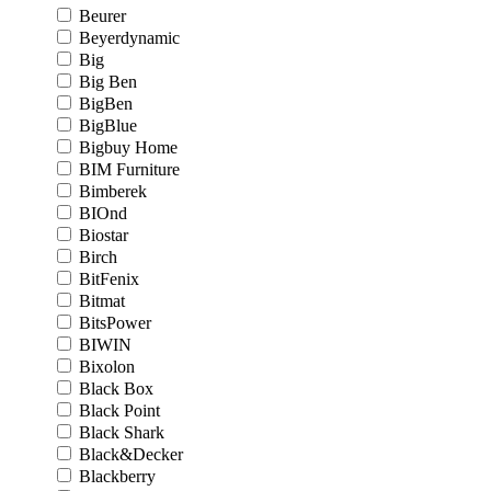
Beurer
Beyerdynamic
Big
Big Ben
BigBen
BigBlue
Bigbuy Home
BIM Furniture
Bimberek
BIOnd
Biostar
Birch
BitFenix
Bitmat
BitsPower
BIWIN
Bixolon
Black Box
Black Point
Black Shark
Black&Decker
Blackberry