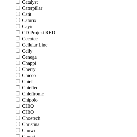
Catalyst
Caterpillar
Catit
Caturix
Cayin
CD Projekt RED
Cecotec
Cellular Line
Celly
Cenega
Chappi
Cherry
Chicco
Chief
Chieftec
Chieftronic
Chipolo
CHiQ
CHiQ
Choetech
Christina
Chuwi
Chuwi