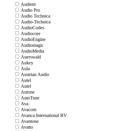
Audient
Audio Pro
Audio Technica
Audio-Technica
AudioCodes
Audiocore
AudioEngine
Audiomagic
AudioMedia
Auerswald
Aukey
Aula
Austrian Audio
Autel
Autel
Autone
AutoTune
Ava
Avacom
Avanca International BV
Avantone
Avatto