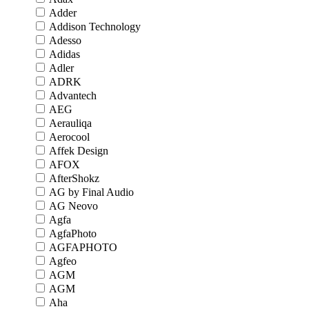
Adder
Addison Technology
Adesso
Adidas
Adler
ADRK
Advantech
AEG
Aerauliqa
Aerocool
Affek Design
AFOX
AfterShokz
AG by Final Audio
AG Neovo
Agfa
AgfaPhoto
AGFAPHOTO
Agfeo
AGM
AGM
Aha