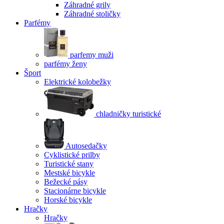
Záhradné grily
Záhradné stoličky
Parfémy
parfemy muži
parfémy ženy
Šport
Elektrické kolobežky
chladničky turistické
Autosedačky
Cyklistické prilby
Turistické stany
Mestské bicykle
Bežecké pásy
Stacionárne bicykle
Horské bicykle
Hračky
Hračky