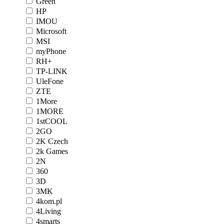
Green
HP
IMOU
Microsoft
MSI
myPhone
RH+
TP-LINK
UleFone
ZTE
1More
1MORE
1stCOOL
2GO
2K Czech
2k Games
2N
360
3D
3MK
4kom.pl
4Living
4smarts