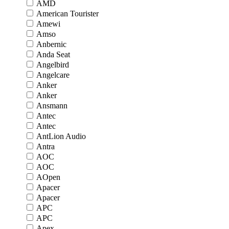
AMD
American Tourister
Amewi
Amso
Anbernic
Anda Seat
Angelbird
Angelcare
Anker
Anker
Ansmann
Antec
Antec
AntLion Audio
Antra
AOC
AOC
AOpen
Apacer
Apacer
APC
APC
Apex