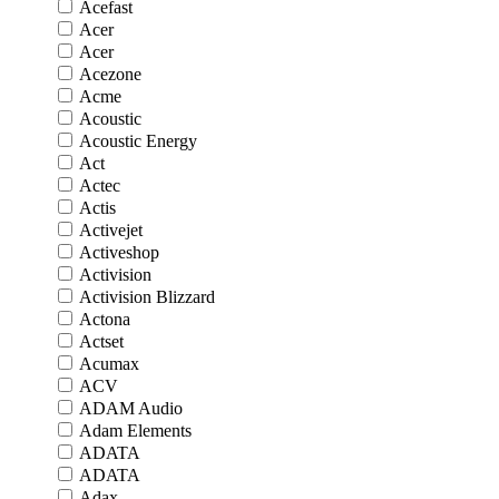
Acefast
Acer
Acer
Acezone
Acme
Acoustic
Acoustic Energy
Act
Actec
Actis
Activejet
Activeshop
Activision
Activision Blizzard
Actona
Actset
Acumax
ACV
ADAM Audio
Adam Elements
ADATA
ADATA
Adax