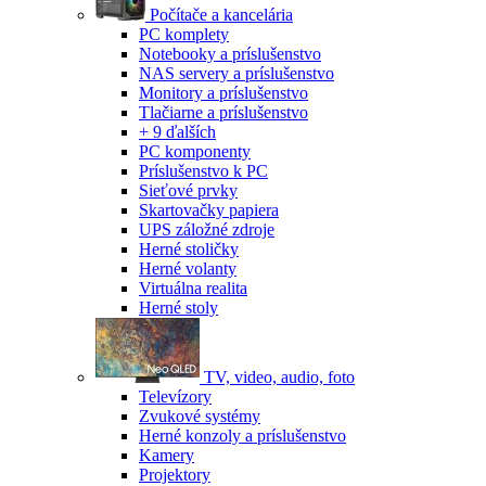
Počítače a kancelária
PC komplety
Notebooky a príslušenstvo
NAS servery a príslušenstvo
Monitory a príslušenstvo
Tlačiarne a príslušenstvo
+ 9 ďalších
PC komponenty
Príslušenstvo k PC
Sieťové prvky
Skartovačky papiera
UPS záložné zdroje
Herné stoličky
Herné volanty
Virtuálna realita
Herné stoly
TV, video, audio, foto
Televízory
Zvukové systémy
Herné konzoly a príslušenstvo
Kamery
Projektory