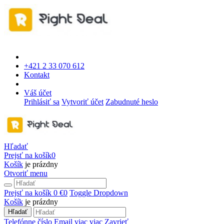
+421 2 33 070 612
Kontakt
Váš účet
Prihlásiť sa
Vytvoriť účet
Zabudnuté heslo
Hľadať
Prejsť na košík
0
Košík
je prázdny
Otvoriť menu
Prejsť na košík
0 €
0
Toggle Dropdown
Košík
je prázdny
Hľadať
Telefónne číslo
Email
viac
viac
Zavrieť