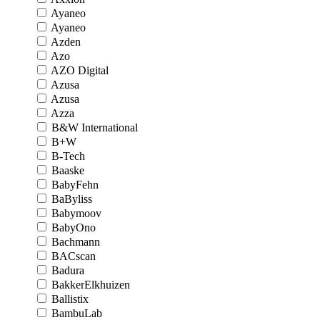
Ayaneo
Ayaneo
Azden
Azo
AZO Digital
Azusa
Azusa
Azza
B&W International
B+W
B-Tech
Baaske
BabyFehn
BaByliss
Babymoov
BabyOno
Bachmann
BACscan
Badura
BakkerElkhuizen
Ballistix
BambuLab