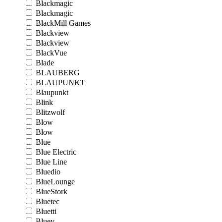
Blackmagic
Blackmagic
BlackMill Games
Blackview
Blackview
BlackVue
Blade
BLAUBERG
BLAUPUNKT
Blaupunkt
Blink
Blitzwolf
Blow
Blow
Blue
Blue Electric
Blue Line
Bluedio
BlueLounge
BlueStork
Bluetec
Bluetti
Bluey