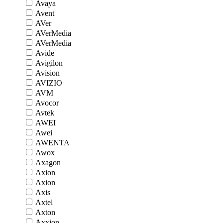
Avaya
Avent
AVer
AVerMedia
AVerMedia
Avide
Avigilon
Avision
AVIZIO
AVM
Avocor
Avtek
AWEI
Awei
AWENTA
Awox
Axagon
Axion
Axion
Axis
Axtel
Axton
Axxion