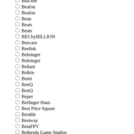
Bea-fon
Beafon
Beafon
Bean
Beats
Beats
BECbyBILLION
Beecaro
Beelink
Behringer
Behringer
Beliani
Belkin
Bemi
BenQ
BenQ
Beper
Berlinger Haus
Best Price Square
Bestlife
Bestway
BetaFPV
Bethesda Game Studios