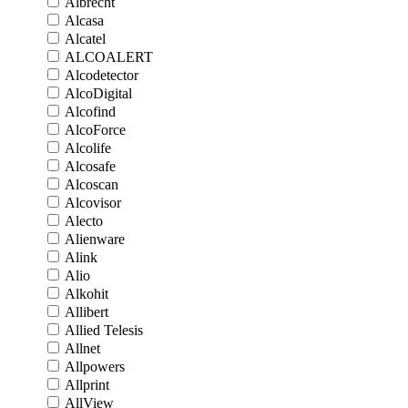
Albrecht
Alcasa
Alcatel
ALCOALERT
Alcodetector
AlcoDigital
Alcofind
AlcoForce
Alcolife
Alcosafe
Alcoscan
Alcovisor
Alecto
Alienware
Alink
Alio
Alkohit
Allibert
Allied Telesis
Allnet
Allpowers
Allprint
AllView