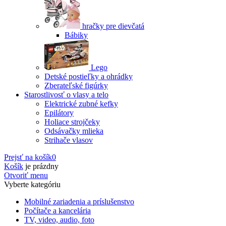
hračky pre dievčatá
Bábiky
Lego
Detské postieľky a ohrádky
Zberateľské figúrky
Starostlivosť o vlasy a telo
Elektrické zubné kefky
Epilátory
Holiace strojčeky
Odsávačky mlieka
Strihače vlasov
Prejsť na košík
0
Košík
je prázdny
Otvoriť menu
Vyberte kategóriu
Mobilné zariadenia a príslušenstvo
Počítače a kancelária
TV, video, audio, foto