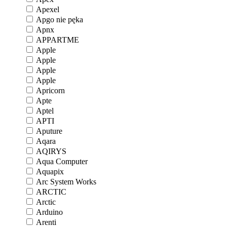
Apexel
Apgo nie pęka
Apnx
APPARTME
Apple
Apple
Apple
Apple
Apricorn
Apte
Aptel
APTI
Aputure
Aqara
AQIRYS
Aqua Computer
Aquapix
Arc System Works
ARCTIC
Arctic
Arduino
Arenti