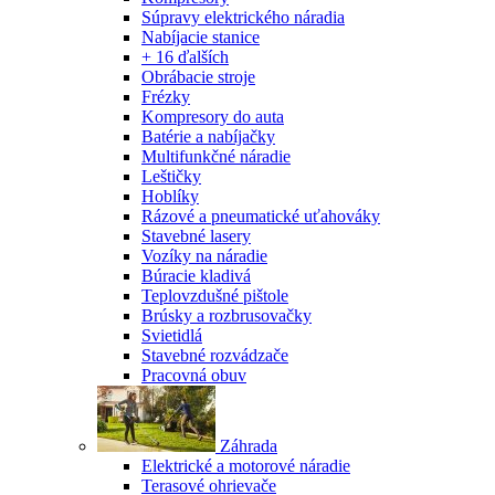
Súpravy elektrického náradia
Nabíjacie stanice
+ 16 ďalších
Obrábacie stroje
Frézky
Kompresory do auta
Batérie a nabíjačky
Multifunkčné náradie
Leštičky
Hoblíky
Rázové a pneumatické uťahováky
Stavebné lasery
Vozíky na náradie
Búracie kladivá
Teplovzdušné pištole
Brúsky a rozbrusovačky
Svietidlá
Stavebné rozvádzače
Pracovná obuv
Záhrada
Elektrické a motorové náradie
Terasové ohrievače