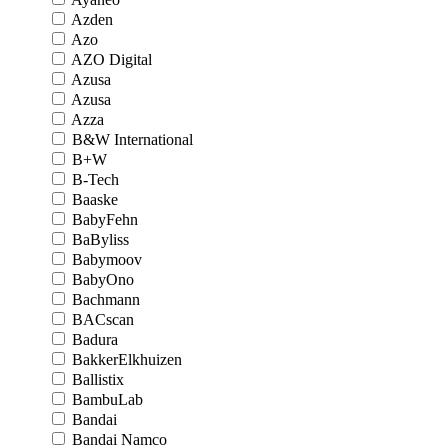
Azden
Azo
AZO Digital
Azusa
Azusa
Azza
B&W International
B+W
B-Tech
Baaske
BabyFehn
BaByliss
Babymoov
BabyOno
Bachmann
BACscan
Badura
BakkerElkhuizen
Ballistix
BambuLab
Bandai
Bandai Namco