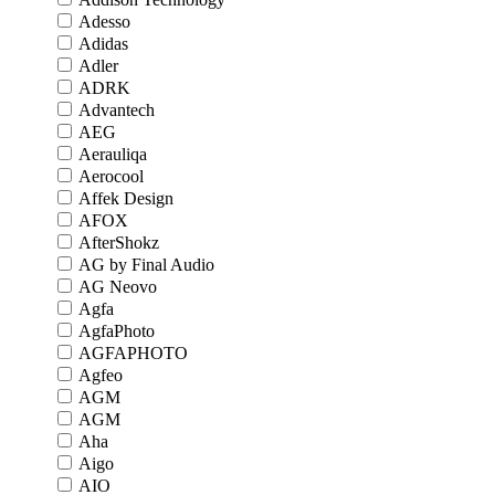
Adesso
Adidas
Adler
ADRK
Advantech
AEG
Aerauliqa
Aerocool
Affek Design
AFOX
AfterShokz
AG by Final Audio
AG Neovo
Agfa
AgfaPhoto
AGFAPHOTO
Agfeo
AGM
AGM
Aha
Aigo
AIO