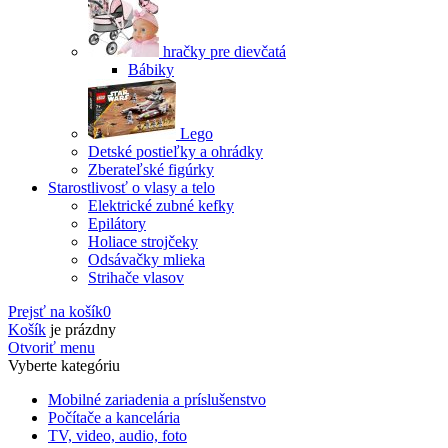
hračky pre dievčatá
Bábiky
Lego
Detské postieľky a ohrádky
Zberateľské figúrky
Starostlivosť o vlasy a telo
Elektrické zubné kefky
Epilátory
Holiace strojčeky
Odsávačky mlieka
Strihače vlasov
Prejsť na košík
0
Košík
je prázdny
Otvoriť menu
Vyberte kategóriu
Mobilné zariadenia a príslušenstvo
Počítače a kancelária
TV, video, audio, foto