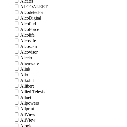
Alcatel
ALCOALERT
Alcodetector
AlcoDigital
Alcofind
AlcoForce
Alcolife
Alcosafe
Alcoscan
Alcovisor
Alecto
Alienware
Alink
Alio
Alkohit
Allibert
Allied Telesis
Allnet
Allpowers
Allprint
AllView
AllView
Alogic