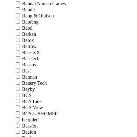
Bandai Namco Games
Bandit
Bang & Olufsen
Baofeng
Barel
Barkan
Barox
Barrow
Base XX
Basetech
Baseus
Basf
Batman
Battery Tech
Bayby
BCS
BCS Line
BCS View
BCS-L-SHOME0
be quiet!
Bea-fon
Beafon