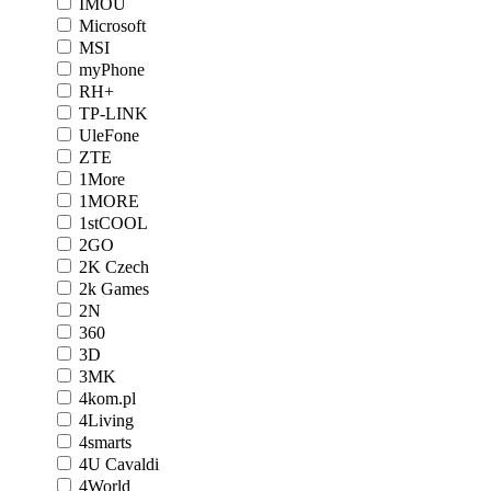
IMOU
Microsoft
MSI
myPhone
RH+
TP-LINK
UleFone
ZTE
1More
1MORE
1stCOOL
2GO
2K Czech
2k Games
2N
360
3D
3MK
4kom.pl
4Living
4smarts
4U Cavaldi
4World