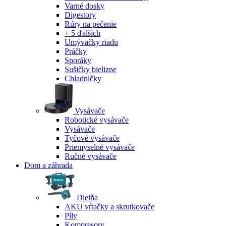
Varné dosky
Digestory
Rúry na pečenie
+ 5 ďalších
Umývačky riadu
Práčky
Sporáky
Sušičky bielizne
Chladničky
Vysávače
Robotické vysávače
Vysávače
Tyčové vysávače
Priemyselné vysávače
Ručné vysávače
Dom a záhrada
Dielňa
AKU vŕtačky a skrutkovače
Píly
Kompresory