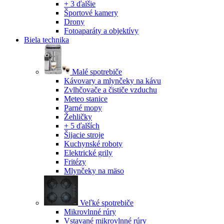
+ 3 ďalšie
Športové kamery
Drony
Fotoaparáty a objektívy
Biela technika
Malé spotrebiče
Kávovary a mlynčeky na kávu
Zvlhčovače a čističe vzduchu
Meteo stanice
Parné mopy
Žehličky
+ 5 ďalších
Šijacie stroje
Kuchynské roboty
Elektrické grily
Fritézy
Mlynčeky na mäso
Veľké spotrebiče
Mikrovlnné rúry
Vstavané mikrovlnné rúry