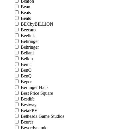
Beafon
Bean
Beats
Beats
BECbyBILLION
Beecaro
Beelink
Behringer
Behringer
Beliani
Belkin
Bemi
BenQ
BenQ
Beper
Berlinger Haus
Best Price Square
Bestlife
Bestway
BetaFPV
Bethesda Game Studios
Beurer
Beyerdynamic