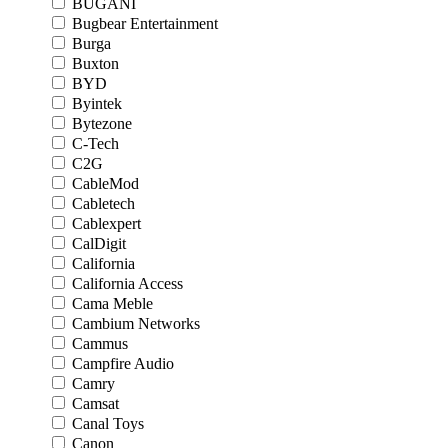
BUGANI
Bugbear Entertainment
Burga
Buxton
BYD
Byintek
Bytezone
C-Tech
C2G
CableMod
Cabletech
Cablexpert
CalDigit
California
California Access
Cama Meble
Cambium Networks
Cammus
Campfire Audio
Camry
Camsat
Canal Toys
Canon