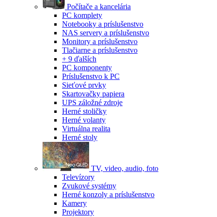
Počítače a kancelária
PC komplety
Notebooky a príslušenstvo
NAS servery a príslušenstvo
Monitory a príslušenstvo
Tlačiarne a príslušenstvo
+ 9 ďalších
PC komponenty
Príslušenstvo k PC
Sieťové prvky
Skartovačky papiera
UPS záložné zdroje
Herné stoličky
Herné volanty
Virtuálna realita
Herné stoly
TV, video, audio, foto
Televízory
Zvukové systémy
Herné konzoly a príslušenstvo
Kamery
Projektory