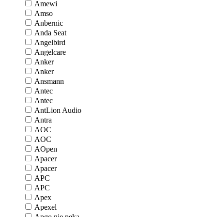
Amewi
Amso
Anbernic
Anda Seat
Angelbird
Angelcare
Anker
Anker
Ansmann
Antec
Antec
AntLion Audio
Antra
AOC
AOC
AOpen
Apacer
Apacer
APC
APC
Apex
Apexel
Apgo nie pęka