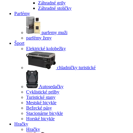
Záhradné grily
Záhradné stoličky
Parfémy
parfemy muži
parfémy ženy
Šport
Elektrické kolobežky
chladničky turistické
Autosedačky
Cyklistické prilby
Turistické stany
Mestské bicykle
Bežecké pásy
Stacionárne bicykle
Horské bicykle
Hračky
Hračky