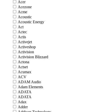
Acer
Acezone
Acme
Acoustic
Acoustic Energy
Act
Actec
Actis
Activejet
Activeshop
Activision
Activision Blizzard
Actona
Actset
Acumax
ACV
ADAM Audio
Adam Elements
ADATA
ADATA
Adax
Adder
Addison Technology