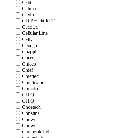
Catit
Caturix
Cayin
CD Projekt RED
Cecotec
Cellular Line
Celly
Cenega
Chappi
Cherry
Chicco
Chief
Chieftec
Chieftronic
Chipolo
CHiQ
CHiQ
Choetech
Christina
Chuwi
Chuwi
Cinebook Ltd
CipherLab