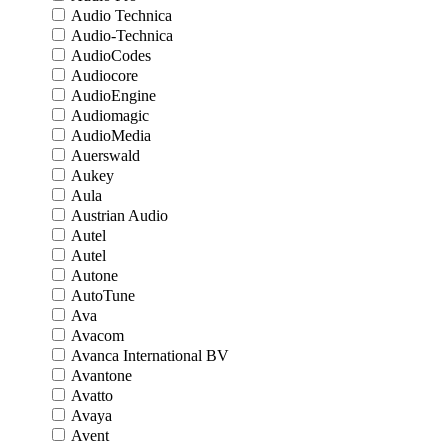
Audio Technica
Audio-Technica
AudioCodes
Audiocore
AudioEngine
Audiomagic
AudioMedia
Auerswald
Aukey
Aula
Austrian Audio
Autel
Autel
Autone
AutoTune
Ava
Avacom
Avanca International BV
Avantone
Avatto
Avaya
Avent