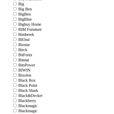
Big
Big Ben
BigBen
BigBlue
Bigbuy Home
BIM Furniture
Bimberek
BIOnd
Biostar
Birch
BitFenix
Bitmat
BitsPower
BIWIN
Bixolon
Black Box
Black Point
Black Shark
Black&Decker
Blackberry
Blackmagic
Blackmagic