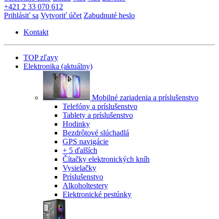
+421 2 33 070 612
Prihlásiť sa
Vytvoriť účet
Zabudnuté heslo
Kontakt
TOP zľavy
Elektronika
(aktuálny)
Mobilné zariadenia a príslušenstvo
Telefóny a príslušenstvo
Tablety a príslušenstvo
Hodinky
Bezdrôtové slúchadlá
GPS navigácie
+ 5 ďalších
Čítačky elektronických kníh
Vysielačky
Príslušenstvo
Alkoholtestery
Elektronické pestúnky