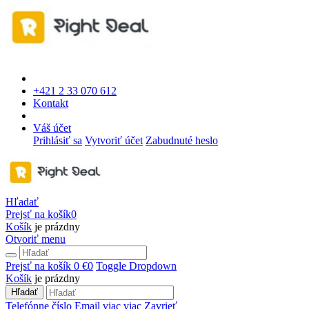
+421 2 33 070 612
Kontakt
Váš účet
Prihlásiť sa
Vytvoriť účet
Zabudnuté heslo
Hľadať
Prejsť na košík
0
Košík
je prázdny
Otvoriť menu
Prejsť na košík
0 €
0
Toggle Dropdown
Košík
je prázdny
Hľadať
Telefónne číslo
Email
viac
viac
Zavrieť