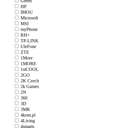
Green
HP
IMOU
Microsoft
MSI
myPhone
RH+
TP-LINK
UleFone
ZTE
1More
1MORE
1stCOOL
2GO
2K Czech
2k Games
2N
360
3D
3MK
4kom.pl
4Living
4smarts