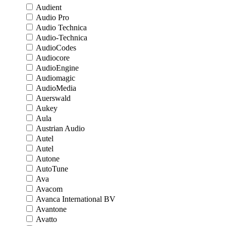
Audient
Audio Pro
Audio Technica
Audio-Technica
AudioCodes
Audiocore
AudioEngine
Audiomagic
AudioMedia
Auerswald
Aukey
Aula
Austrian Audio
Autel
Autel
Autone
AutoTune
Ava
Avacom
Avanca International BV
Avantone
Avatto