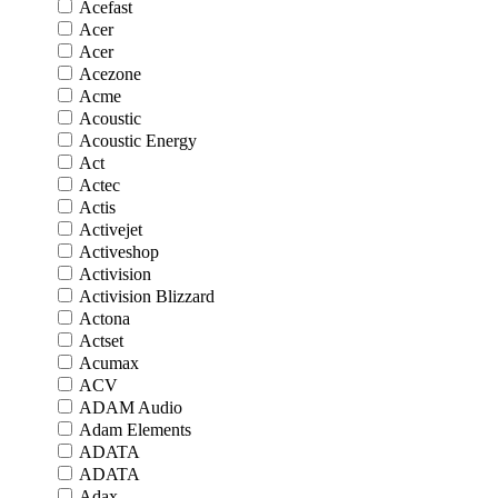
Acefast
Acer
Acer
Acezone
Acme
Acoustic
Acoustic Energy
Act
Actec
Actis
Activejet
Activeshop
Activision
Activision Blizzard
Actona
Actset
Acumax
ACV
ADAM Audio
Adam Elements
ADATA
ADATA
Adax