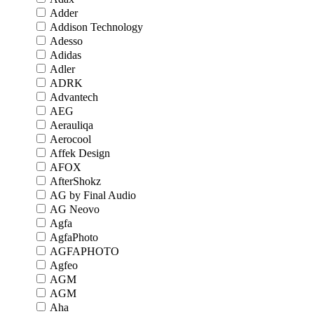
Adder
Addison Technology
Adesso
Adidas
Adler
ADRK
Advantech
AEG
Aerauliqa
Aerocool
Affek Design
AFOX
AfterShokz
AG by Final Audio
AG Neovo
Agfa
AgfaPhoto
AGFAPHOTO
Agfeo
AGM
AGM
Aha