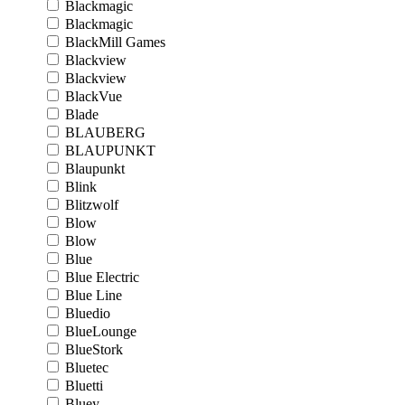
Blackmagic
Blackmagic
BlackMill Games
Blackview
Blackview
BlackVue
Blade
BLAUBERG
BLAUPUNKT
Blaupunkt
Blink
Blitzwolf
Blow
Blow
Blue
Blue Electric
Blue Line
Bluedio
BlueLounge
BlueStork
Bluetec
Bluetti
Bluey