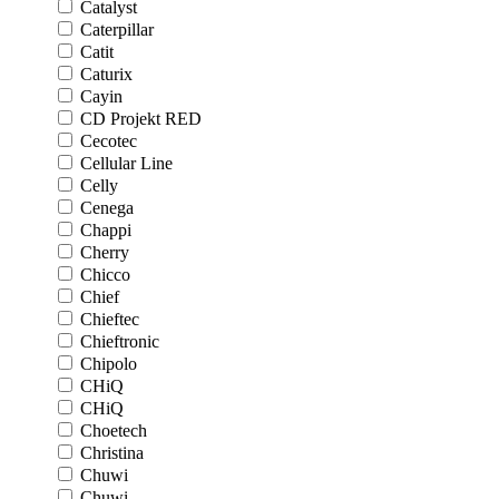
Catalyst
Caterpillar
Catit
Caturix
Cayin
CD Projekt RED
Cecotec
Cellular Line
Celly
Cenega
Chappi
Cherry
Chicco
Chief
Chieftec
Chieftronic
Chipolo
CHiQ
CHiQ
Choetech
Christina
Chuwi
Chuwi