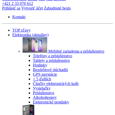
+421 2 33 070 612
Prihlásiť sa
Vytvoriť účet
Zabudnuté heslo
Kontakt
TOP zľavy
Elektronika
(aktuálny)
Mobilné zariadenia a príslušenstvo
Telefóny a príslušenstvo
Tablety a príslušenstvo
Hodinky
Bezdrôtové slúchadlá
GPS navigácie
+ 5 ďalších
Čítačky elektronických kníh
Vysielačky
Príslušenstvo
Alkoholtestery
Elektronické pestúnky