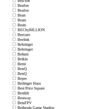
Bea-fon
Beafon
Beafon
Bean
Beats
Beats
BECbyBILLION
Beecaro
Beelink
Behringer
Behringer
Beliani
Belkin
Bemi
BenQ
BenQ
Beper
Berlinger Haus
Best Price Square
Bestlife
Bestway
BetaFPV
Bethesda Game Studios