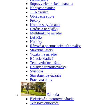
Súpravy elektrického náradia
Nabíjacie stanice
+ 16 ďalších
Obrábacie stroje
Frézky
Kompresory do auta
Batérie a nabíjačky
Multifunkčné náradie
Leštičky
Hoblíky
Rázové a pneumatické uťahováky
Stavebné lasery
Vozíky na náradie
Búracie kladivá
Teplovzdušné pištole
Brúsky a rozbrusovačky
Svietidlá
Stavebné rozvádzače
Pracovná obuv
Záhrada
Elektrické a motorové náradie
Terasové ohrievače