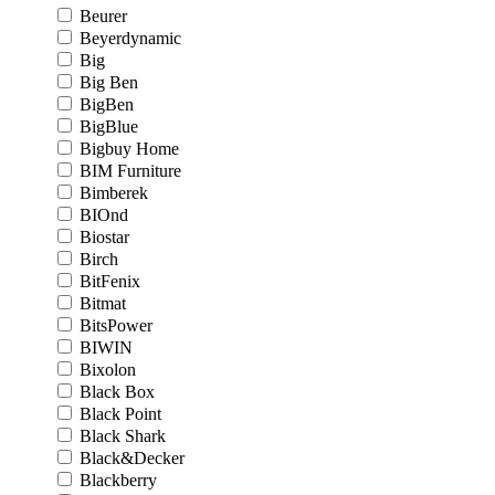
Beurer
Beyerdynamic
Big
Big Ben
BigBen
BigBlue
Bigbuy Home
BIM Furniture
Bimberek
BIOnd
Biostar
Birch
BitFenix
Bitmat
BitsPower
BIWIN
Bixolon
Black Box
Black Point
Black Shark
Black&Decker
Blackberry