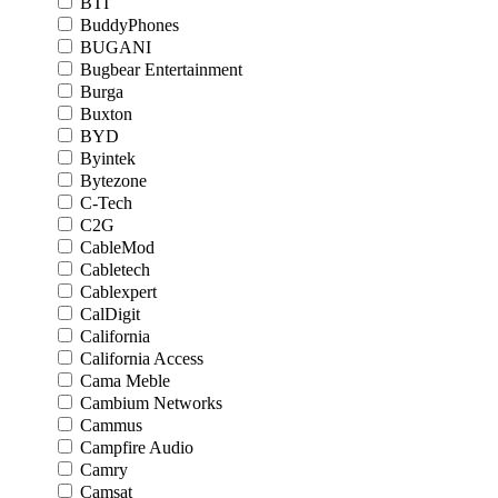
BTI
BuddyPhones
BUGANI
Bugbear Entertainment
Burga
Buxton
BYD
Byintek
Bytezone
C-Tech
C2G
CableMod
Cabletech
Cablexpert
CalDigit
California
California Access
Cama Meble
Cambium Networks
Cammus
Campfire Audio
Camry
Camsat