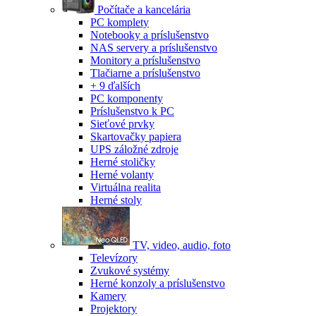
Počítače a kancelária
PC komplety
Notebooky a príslušenstvo
NAS servery a príslušenstvo
Monitory a príslušenstvo
Tlačiarne a príslušenstvo
+ 9 ďalších
PC komponenty
Príslušenstvo k PC
Sieťové prvky
Skartovačky papiera
UPS záložné zdroje
Herné stoličky
Herné volanty
Virtuálna realita
Herné stoly
TV, video, audio, foto
Televízory
Zvukové systémy
Herné konzoly a príslušenstvo
Kamery
Projektory