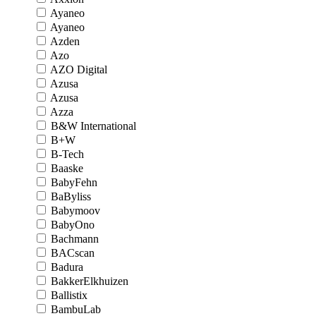
Ayaneo
Ayaneo
Azden
Azo
AZO Digital
Azusa
Azusa
Azza
B&W International
B+W
B-Tech
Baaske
BabyFehn
BaByliss
Babymoov
BabyOno
Bachmann
BACscan
Badura
BakkerElkhuizen
Ballistix
BambuLab