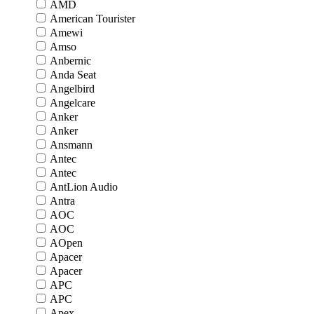
AMD
American Tourister
Amewi
Amso
Anbernic
Anda Seat
Angelbird
Angelcare
Anker
Anker
Ansmann
Antec
Antec
AntLion Audio
Antra
AOC
AOC
AOpen
Apacer
Apacer
APC
APC
Apex