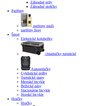
Záhradné grily
Záhradné stoličky
Parfémy
parfemy muži
parfémy ženy
Šport
Elektrické kolobežky
chladničky turistické
Autosedačky
Cyklistické prilby
Turistické stany
Mestské bicykle
Bežecké pásy
Stacionárne bicykle
Horské bicykle
Hračky
Hračky