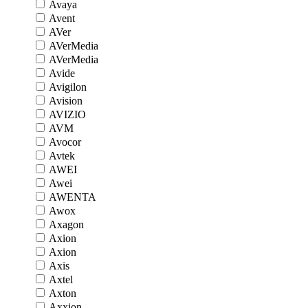
Avaya
Avent
AVer
AVerMedia
AVerMedia
Avide
Avigilon
Avision
AVIZIO
AVM
Avocor
Avtek
AWEI
Awei
AWENTA
Awox
Axagon
Axion
Axion
Axis
Axtel
Axton
Axxion