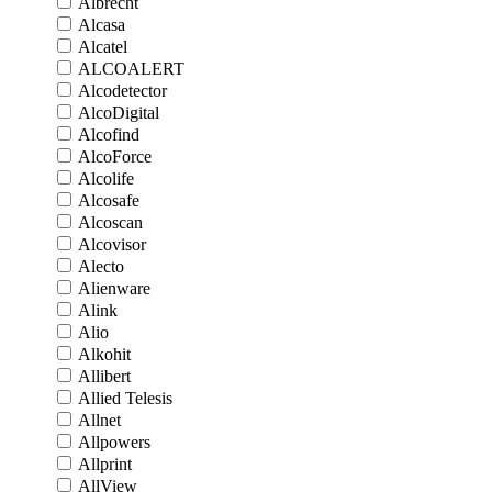
Albrecht
Alcasa
Alcatel
ALCOALERT
Alcodetector
AlcoDigital
Alcofind
AlcoForce
Alcolife
Alcosafe
Alcoscan
Alcovisor
Alecto
Alienware
Alink
Alio
Alkohit
Allibert
Allied Telesis
Allnet
Allpowers
Allprint
AllView