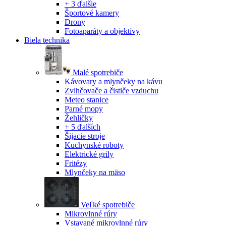
+ 3 ďalšie
Športové kamery
Drony
Fotoaparáty a objektívy
Biela technika
Malé spotrebiče
Kávovary a mlynčeky na kávu
Zvlhčovače a čističe vzduchu
Meteo stanice
Parné mopy
Žehličky
+ 5 ďalších
Šijacie stroje
Kuchynské roboty
Elektrické grily
Fritézy
Mlynčeky na mäso
Veľké spotrebiče
Mikrovlnné rúry
Vstavané mikrovlnné rúry