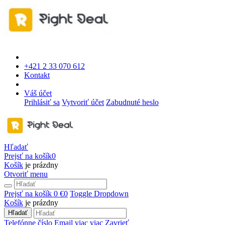
+421 2 33 070 612
Kontakt
Váš účet
Prihlásiť sa
Vytvoriť účet
Zabudnuté heslo
Hľadať
Prejsť na košík
0
Košík
je prázdny
Otvoriť menu
Prejsť na košík
0 €
0
Toggle Dropdown
Košík
je prázdny
Hľadať
Telefónne číslo
Email
viac
viac
Zavrieť