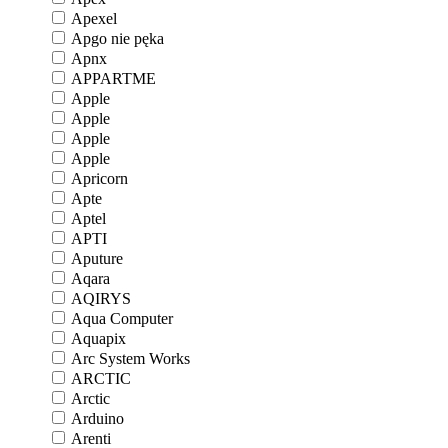
Apexel
Apgo nie pęka
Apnx
APPARTME
Apple
Apple
Apple
Apple
Apricorn
Apte
Aptel
APTI
Aputure
Aqara
AQIRYS
Aqua Computer
Aquapix
Arc System Works
ARCTIC
Arctic
Arduino
Arenti