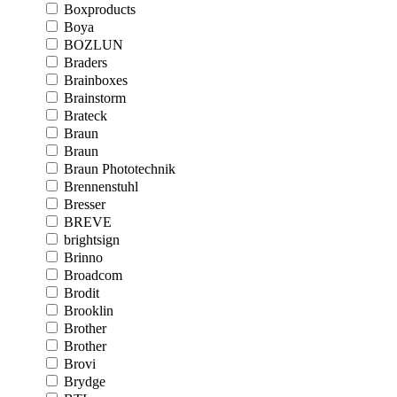
Boxproducts
Boya
BOZLUN
Braders
Brainboxes
Brainstorm
Brateck
Braun
Braun
Braun Phototechnik
Brennenstuhl
Bresser
BREVE
brightsign
Brinno
Broadcom
Brodit
Brooklin
Brother
Brother
Brovi
Brydge