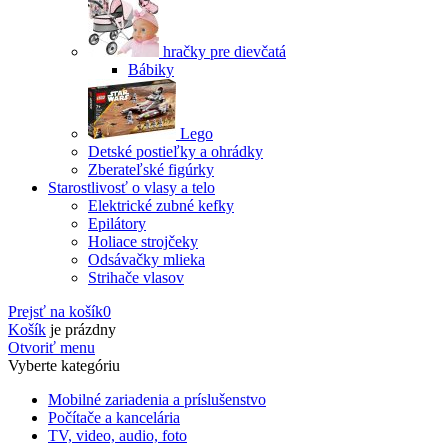
hračky pre dievčatá
Bábiky
Lego
Detské postieľky a ohrádky
Zberateľské figúrky
Starostlivosť o vlasy a telo
Elektrické zubné kefky
Epilátory
Holiace strojčeky
Odsávačky mlieka
Strihače vlasov
Prejsť na košík
0
Košík
je prázdny
Otvoriť menu
Vyberte kategóriu
Mobilné zariadenia a príslušenstvo
Počítače a kancelária
TV, video, audio, foto