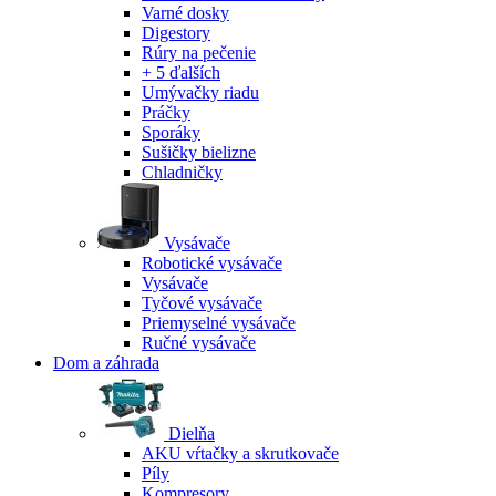
Varné dosky
Digestory
Rúry na pečenie
+ 5 ďalších
Umývačky riadu
Práčky
Sporáky
Sušičky bielizne
Chladničky
Vysávače
Robotické vysávače
Vysávače
Tyčové vysávače
Priemyselné vysávače
Ručné vysávače
Dom a záhrada
Dielňa
AKU vŕtačky a skrutkovače
Píly
Kompresory