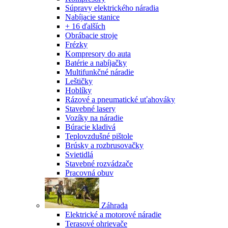
Súpravy elektrického náradia
Nabíjacie stanice
+ 16 ďalších
Obrábacie stroje
Frézky
Kompresory do auta
Batérie a nabíjačky
Multifunkčné náradie
Leštičky
Hoblíky
Rázové a pneumatické uťahováky
Stavebné lasery
Vozíky na náradie
Búracie kladivá
Teplovzdušné pištole
Brúsky a rozbrusovačky
Svietidlá
Stavebné rozvádzače
Pracovná obuv
Záhrada
Elektrické a motorové náradie
Terasové ohrievače