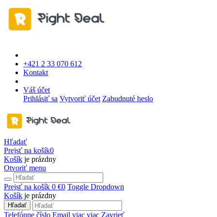
+421 2 33 070 612
Kontakt
Váš účet
Prihlásiť sa
Vytvoriť účet
Zabudnuté heslo
Hľadať
Prejsť na košík
0
Košík
je prázdny
Otvoriť menu
Prejsť na košík
0 €
0
Toggle Dropdown
Košík
je prázdny
Hľadať
Telefónne číslo
Email
viac
viac
Zavrieť