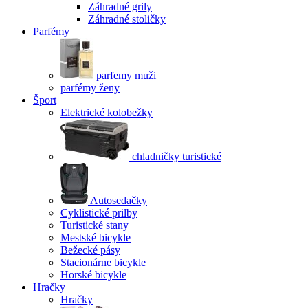
Záhradné grily
Záhradné stoličky
Parfémy
parfemy muži
parfémy ženy
Šport
Elektrické kolobežky
chladničky turistické
Autosedačky
Cyklistické prilby
Turistické stany
Mestské bicykle
Bežecké pásy
Stacionárne bicykle
Horské bicykle
Hračky
Hračky