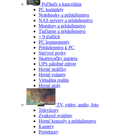
Počítače a kancelária
PC komplety
Notebooky a príslušenstvo
NAS servery a príslušenstvo
Monitory a príslušenstvo
Tlačiarne a príslušenstvo
+ 9 ďalších
PC komponenty
Príslušenstvo k PC
Sieťové prvky
Skartovačky papiera
UPS záložné zdroje
Herné stoličky
Herné volanty
Virtuálna realita
Herné stoly
TV, video, audio, foto
Televízory
Zvukové systémy
Herné konzoly a príslušenstvo
Kamery
Projektory