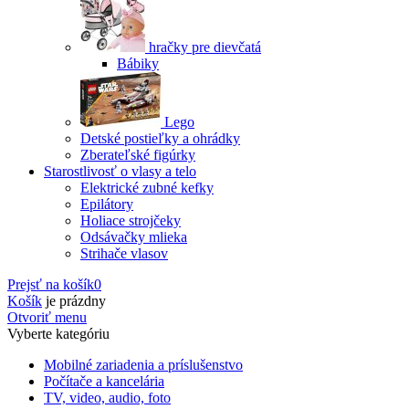
hračky pre dievčatá
Bábiky
Lego
Detské postieľky a ohrádky
Zberateľské figúrky
Starostlivosť o vlasy a telo
Elektrické zubné kefky
Epilátory
Holiace strojčeky
Odsávačky mlieka
Strihače vlasov
Prejsť na košík
0
Košík
je prázdny
Otvoriť menu
Vyberte kategóriu
Mobilné zariadenia a príslušenstvo
Počítače a kancelária
TV, video, audio, foto