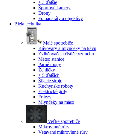
+ 3 ďalšie
Športové kamery
Drony
Fotoaparáty a objektívy
Biela technika
Malé spotrebiče
Kávovary a mlynčeky na kávu
Zvlhčovače a čističe vzduchu
Meteo stanice
Parné mopy
Žehličky
+ 5 ďalších
Šijacie stroje
Kuchynské roboty
Elektrické grily
Fritézy
Mlynčeky na mäso
Veľké spotrebiče
Mikrovlnné rúry
Vstavané mikrovlnné rúry