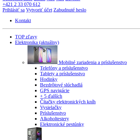
+421 2 33 070 612
Prihlásiť sa
Vytvoriť účet
Zabudnuté heslo
Kontakt
TOP zľavy
Elektronika
(aktuálny)
Mobilné zariadenia a príslušenstvo
Telefóny a príslušenstvo
Tablety a príslušenstvo
Hodinky
Bezdrôtové slúchadlá
GPS navigácie
+ 5 ďalších
Čítačky elektronických kníh
Vysielačky
Príslušenstvo
Alkoholtestery
Elektronické pestúnky