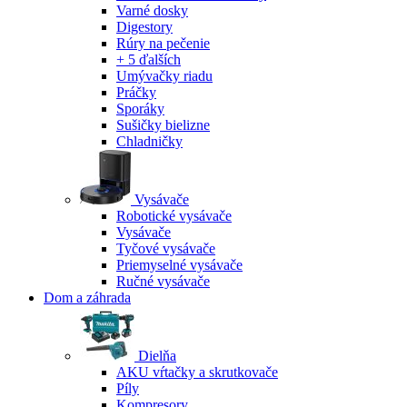
Varné dosky
Digestory
Rúry na pečenie
+ 5 ďalších
Umývačky riadu
Práčky
Sporáky
Sušičky bielizne
Chladničky
Vysávače
Robotické vysávače
Vysávače
Tyčové vysávače
Priemyselné vysávače
Ručné vysávače
Dom a záhrada
Dielňa
AKU vŕtačky a skrutkovače
Píly
Kompresory