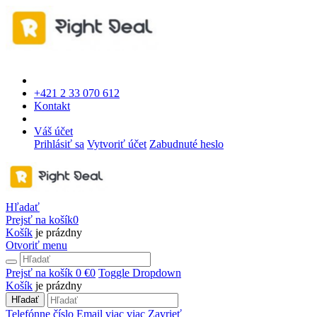
+421 2 33 070 612
Kontakt
Váš účet
Prihlásiť sa
Vytvoriť účet
Zabudnuté heslo
Hľadať
Prejsť na košík
0
Košík
je prázdny
Otvoriť menu
Prejsť na košík
0 €
0
Toggle Dropdown
Košík
je prázdny
Hľadať
Telefónne číslo
Email
viac
viac
Zavrieť