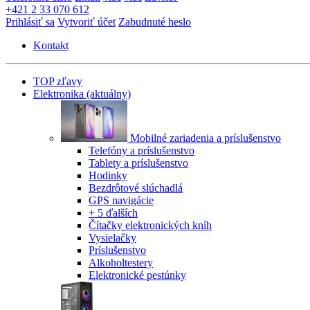
+421 2 33 070 612
Prihlásiť sa
Vytvoriť účet
Zabudnuté heslo
Kontakt
TOP zľavy
Elektronika
(aktuálny)
Mobilné zariadenia a príslušenstvo
Telefóny a príslušenstvo
Tablety a príslušenstvo
Hodinky
Bezdrôtové slúchadlá
GPS navigácie
+ 5 ďalších
Čítačky elektronických kníh
Vysielačky
Príslušenstvo
Alkoholtestery
Elektronické pestúnky