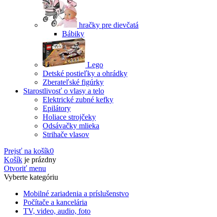
hračky pre dievčatá
Bábiky
Lego
Detské postieľky a ohrádky
Zberateľské figúrky
Starostlivosť o vlasy a telo
Elektrické zubné kefky
Epilátory
Holiace strojčeky
Odsávačky mlieka
Strihače vlasov
Prejsť na košík
0
Košík
je prázdny
Otvoriť menu
Vyberte kategóriu
Mobilné zariadenia a príslušenstvo
Počítače a kancelária
TV, video, audio, foto