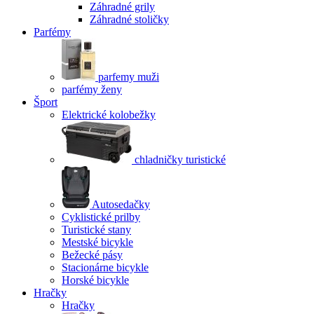
Záhradné grily
Záhradné stoličky
Parfémy
parfemy muži
parfémy ženy
Šport
Elektrické kolobežky
chladničky turistické
Autosedačky
Cyklistické prilby
Turistické stany
Mestské bicykle
Bežecké pásy
Stacionárne bicykle
Horské bicykle
Hračky
Hračky