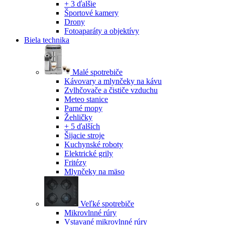
+ 3 ďalšie
Športové kamery
Drony
Fotoaparáty a objektívy
Biela technika
Malé spotrebiče
Kávovary a mlynčeky na kávu
Zvlhčovače a čističe vzduchu
Meteo stanice
Parné mopy
Žehličky
+ 5 ďalších
Šijacie stroje
Kuchynské roboty
Elektrické grily
Fritézy
Mlynčeky na mäso
Veľké spotrebiče
Mikrovlnné rúry
Vstavané mikrovlnné rúry