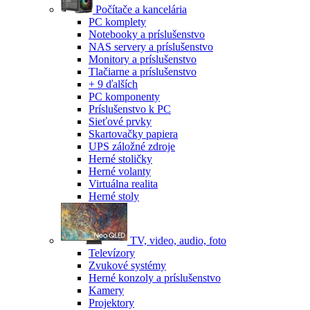
Počítače a kancelária
PC komplety
Notebooky a príslušenstvo
NAS servery a príslušenstvo
Monitory a príslušenstvo
Tlačiarne a príslušenstvo
+ 9 ďalších
PC komponenty
Príslušenstvo k PC
Sieťové prvky
Skartovačky papiera
UPS záložné zdroje
Herné stoličky
Herné volanty
Virtuálna realita
Herné stoly
TV, video, audio, foto
Televízory
Zvukové systémy
Herné konzoly a príslušenstvo
Kamery
Projektory