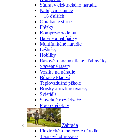
Súpravy elektrického náradia
Nabíjacie stanice
+ 16 ďalších
Obrábacie stroje
Frézky
Kompresory do auta
Batérie a nabíjačky
Multifunkčné náradie
Leštičky
Hoblíky
Rázové a pneumatické uťahováky
Stavebné lasery
Vozíky na náradie
Búracie kladivá
Teplovzdušné pištole
Brúsky a rozbrusovačky
Svietidlá
Stavebné rozvádzače
Pracovná obuv
Záhrada
Elektrické a motorové náradie
Terasové ohrievače