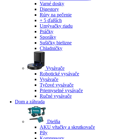
Varné dosky
Digestory
Rúry na pečenie
+ 5 ďalších
Umývačky riadu
Práčky
Sporáky
Sušičky bielizne
Chladničky
Vysávače
Robotické vysávače
Vysávače
Tyčové vysávače
Priemyselné vysávače
Ručné vysávače
Dom a záhrada
Dielňa
AKU vŕtačky a skrutkovače
Píly
Kompresory